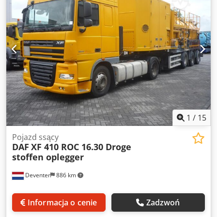
próżniowa SIHI 3000 m³/h Dmuchawa Wittig Cycloon
T5CDL12L71 3-osiowe zawieszenie pneumatyczne BPW
Rejestracja Belgia = Dalsze informacje = Marka osi: BPW
Zawieszenie: pneumatyczne Oś tylna 1: bieżnik opony
lewa: 50%; bieżnik opony prawa: 50% Oś tylna 2: bieżnik
opony lewa: 50%; bieżnik opony prawa: 50% Oś tylna 3:
bieżnik opony lewa: 50%; bieżnik opony prawa: 50%
Dedpfx Adjzbupns Ijkr Stan techniczny: dobry Stan
wizualny: dobry
1
/
15
Pojazd ssący
DAF
XF 410 ROC 16.30 Droge
stoffen oplegger
Deventer
886 km
Informacja o cenie
Zadzwoń