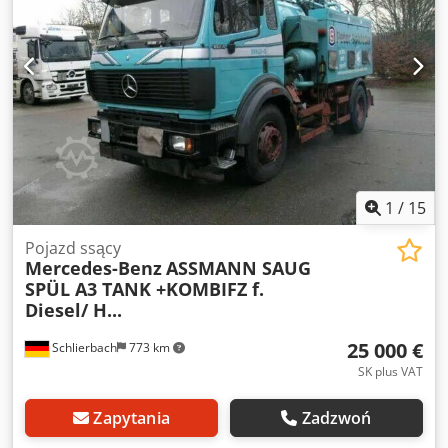
1
/
15
Pojazd ssący
Mercedes-Benz
ASSMANN SAUG
SPÜL A3 TANK +KOMBIFZ f.
Diesel/ H...
25 000 €
Schlierbach
773 km
SK plus VAT
Zapytania
Zadzwoń