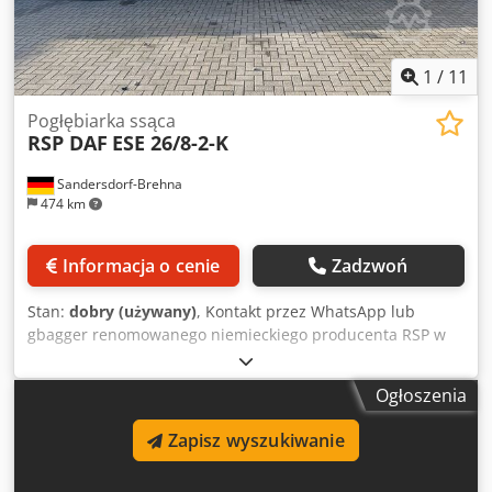
1
/
11
Pogłębiarka ssąca
RSP DAF
ESE 26/8-2-K
Sandersdorf-Brehna
474 km
Informacja o cenie
Zadzwoń
Stan:
dobry (używany)
, Kontakt przez WhatsApp lub
gbagger renomowanego niemieckiego producenta RSP w
bardzo dobrym stanie, gotowy do użycia, kilka godzin pracy
i bardzo dobrze utrzymany. Dodpfx Adsvkpl Eo Ijkr
Ogłoszenia
Zapisz wyszukiwanie