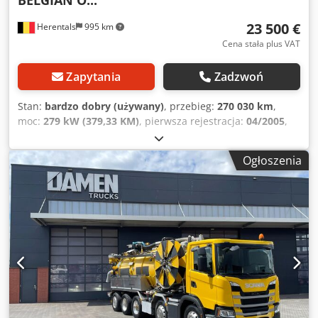
23 500 €
Herentals
995 km
Cena stała plus VAT
Zapytania
Zadzwoń
Stan:
bardzo dobry (używany)
, przebieg:
270 030 km
,
moc:
279 kW (379,33 KM)
, pierwsza rejestracja:
04/2005
,
rodzaj paliwa:
diesel
, konfiguracja osi:
8x2
, paliwo:
diesel
,
kolor:
biały
, kabin kierowcy:
kabina dzienna
, typ
Ogłoszenia
przekładni:
mechaniczny
, klasa emisji:
Euro 3
,
zawieszenie:
inny
, całkowita długość:
9 800 mm
, całkowita
szerokość:
2 500 mm
, całkowita wysokość:
3 650 mm
,
objętość przestrzeni ładunkowej:
12 m³
, Rok budowy:
2005
,
= Dodatkowe opcje i wyposażenie = - WOM = Uwagi =
BELGIJSKA CIĘŻARÓWKA ZBIORNIK O POJEMNOŚCI 12 000
LITRÓW KOMPLETNA POMPA Djdozpzmuopfx Ad Iokr =
Dodatkowe informacje = Dane techniczne Liczba cylindrów:
6 Pojemność silnika: 12 130 cm³ Konfiguracja osi Oś
przednia 1: Sterowana; zawieszenie: resorowe Oś przednia
2: Sterowana; zawieszenie: resorowe Oś tylna 1: Opony