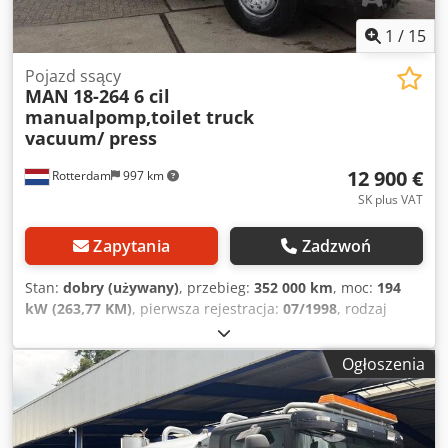
Liczba cylindrów: 6 DMC: 26 000 kg Dksdpfxoztdnco Ad Ier
Stan techniczny: dobry Stan wizualny: dobry Aby uzyskać
1
/
15
więcej informacji, proszę skontaktować się z Andre, Henri
Pojazd ssący
lub Andre.
MAN
18-264 6 cil
manualpomp,toilet truck
vacuum/ press
12 900 €
Rotterdam
997 km
SK plus VAT
Zapytania
Zadzwoń
Stan:
dobry (używany)
, przebieg:
352 000 km
, moc:
194
kW (263,77 KM)
, pierwsza rejestracja:
07/1998
, rodzaj
paliwa:
diesel
, konfiguracja osi:
4x2
, paliwo:
diesel
, kolor:
pomarańczowy
, zawieszenie:
stal
, całkowita długość:
7 100
Ogłoszenia
mm
, całkowita szerokość:
2 500 mm
, całkowita wysokość:
3 350 mm
, objętość przestrzeni ładunkowej:
8 m³
, Rok
budowy:
1998
, Wyposażenie:
blokada mechanizmu
różnicowego, wspomaganie układu kierowniczego
, =