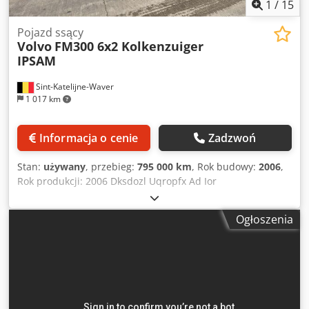
bankowe! - Rezerwacja pojazdu jest możliwa tylko po
1
/
15
wpłaceniu kaucji. - Zastrzegamy sobie prawo do błędów w
opisie i specyfikacji oferowanych pojazdów.
Pojazd ssący
Volvo
FM300 6x2 Kolkenzuiger
IPSAM
Sint-Katelijne-Waver
1 017 km
Informacja o cenie
Zadzwoń
Stan:
używany
, przebieg:
795 000 km
, Rok budowy:
2006
,
Rok produkcji: 2006 Dksdozl Uqropfx Ad Ior
Ogłoszenia