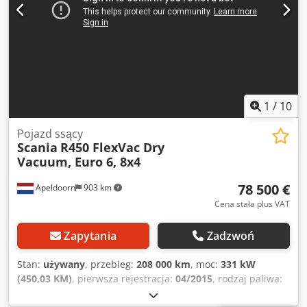
1
/
10
Pojazd ssący
Scania
R450 FlexVac Dry
Vacuum, Euro 6, 8x4
78 500 €
Apeldoorn
903 km
Cena stała plus VAT
Zapytania
Zadzwoń
Stan:
używany
, przebieg:
208 000 km
, moc:
331 kW
(450,03 KM)
, pierwsza rejestracja:
04/2015
, rodzaj paliwa:
diesel
, konfiguracja osi:
8x4
, paliwo:
diesel
, kolor:
biały
,