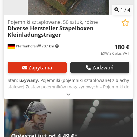
1
/
4
Pojemniki sztaplowane, 56 sztuk, różne
Diverse Hersteller
Stapelboxen
Kleinladungsträger
180 €
Pfaffenhofen
787 km
EXW SK plus VAT
Zapytania
Zadzwoń
Stan:
używany
, Pojemniki (pojemniki sztaplowane) z blachy
stalowej Zestaw pojemników magazynowych – Pojemniki do
przechowywania – metalowe skrzynki magazynowe –
pojemniki przeglądowe, używane skrzynki Schäfer. Różne
wykonania (malowane, ocynkowane, zamknięte,
perforowane, z uchwytem) i różne wymiary / możliwość
sztaplowania. Wymiary: 30 x 50 x 20 cm + 37 x 37 x 11 cm
Całkowita liczba sztuk - 56 sztuk Skrzynki sztaplowane
dostępne są w cenie 180 € netto z lokalizacji, plus koszty
Ogłaszaj już od 4,49 €
*