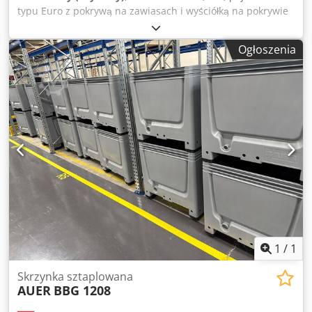
typu Euro z pokrywą na zawiasach i wyściółką na pokrywie
(około 40x30x12 cm) – używane: Cena przy zakupie całej
partii z miejsca składowania: 1500,00 EUR (netto)!
Ogłoszenia
Producent: UTZ Codszqzp Sepfx Aiceha Typ: Rok produkcji:
nieznany Wymiary (dł. x szer. x wys.): około 40 cm x 30 cm x
12 cm z wyściółką na pokrywie Stan: dobry, u około 25%
pojemników zawias jest uszkodzony, ale pojemniki można
bez problemu otwierać i zamykać Dostępność: od zaraz
Miejsce składowania: Lipsk
1
/
1
Skrzynka sztaplowana
AUER
BBG 1208