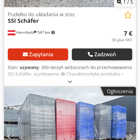
1
/
5
Pudełko do układania w stos
SSI Schäfer
7 €
Herrnholz
547 km
SK plus VAT
Zapytania
Zadzwoń
Stan:
używany
, 350 skrzyń widocznych do przechowywania
SSI Schäfer, ocynkowane 🧰 Charakterystyka produktu •
Materiał: blacha stalowa • Kolor: ocynkowany • Pojemność:
2,7 litra • Wymiary zewnętrzne: 234 × 150 × 122 mm •
Ogłoszenia
Wymiary wewnętrzne: 190 × 125 × 110 mm • Odporność na
temperaturę: od -30 °C do +60 °C • Waga: 1,2 kg • Dno i
ściany: zamknięte • Uchwyt: wgłębienie na uchwyt
ułatwiające transport Codpowkqtiefx Aiceha 💰 Cena: 7 €
netto, bez VAT • Koszty wysyłki: dostępne na zapytanie w
całej Europie • Czas dostawy: dostępne od ręki • Możliwość
obejrzenia i odbioru: w każdej chwili po wcześniejszym
uzgodnieniu Na stanie ponad 5000 mb regałów paletowych