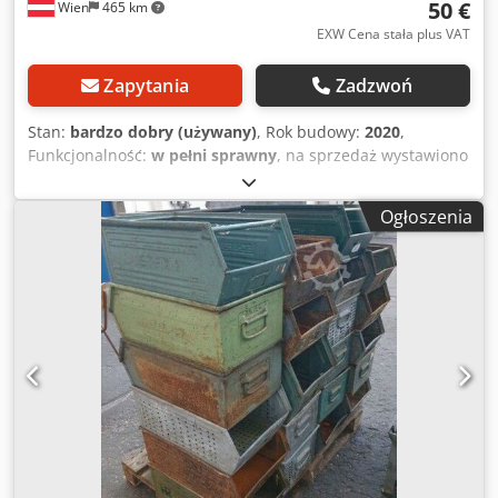
50 €
Wien
465 km
EXW Cena stała plus VAT
Zapytania
Zadzwoń
Stan:
bardzo dobry (używany)
, Rok budowy:
2020
,
Funkcjonalność:
w pełni sprawny
, na sprzedaż wystawiono
50 sztuk zamykanych, metalowych skrzyń Auer Big Box,
model 1208, wymiary 120 x 80 x 79 cm, cena za sztukę 50 €,
Ogłoszenia
możliwość sztaplowania. Chjdpfxszn Nmte Aicsa