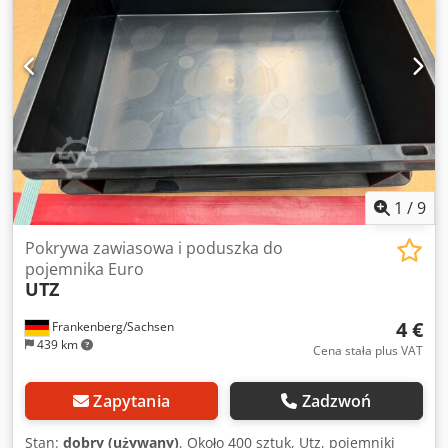
1
/
9
Pokrywa zawiasowa i poduszka do
pojemnika Euro
UTZ
4 €
Frankenberg/Sachsen
439 km
Cena stała plus VAT
Zapytania
Zadzwoń
Stan:
dobry (używany)
, Około 400 sztuk, Utz, pojemniki