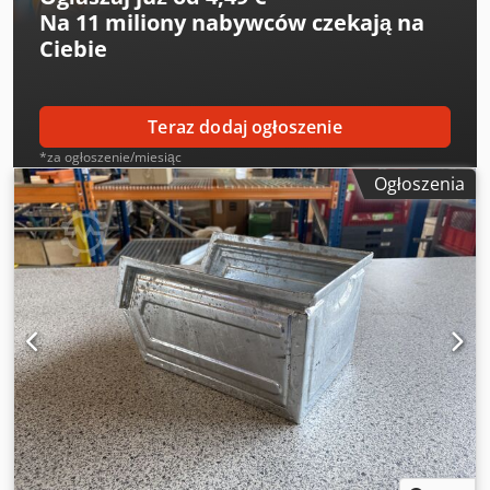
opakowania Idealne do transportu i magazynowania.
Na
11 miliony nabywców
czekają na
Cedpfx Aiog U Am Tecsha Wszelkie dane techniczne z
Ciebie
zastrzeżeniem błędów pisarskich/pomyłek. Sprzedaż
wyłącznie do krajów Unii Europejskiej.
Teraz dodaj ogłoszenie
*za ogłoszenie/miesiąc
Ogłoszenia