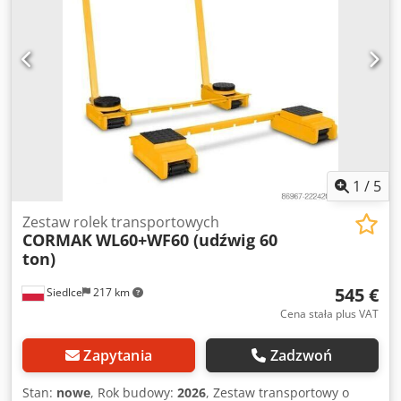
1
/
5
Zestaw rolek transportowych
CORMAK
WL60+WF60 (udźwig 60
ton)
545 €
Siedlce
217 km
Cena stała plus VAT
Zapytania
Zadzwoń
Stan:
nowe
, Rok budowy:
2026
, Zestaw transportowy o