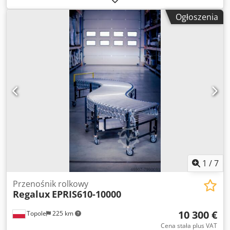
Aqeix Afnsijkr Szerokość rolki 760mm Długość schowana
Ogłoszenia
3900mm Długość wysunięta 10000 mm Wysokość 690-1000
mm Nośność 130 kg/m Dostępna ilość: 18 Możliwa wysyłka.
Prosimy o kontakt w przypadku zainteresowania.
1
/
7
Przenośnik rolkowy
Regalux
EPRIS610-10000
10 300 €
Topole
225 km
Cena stała plus VAT