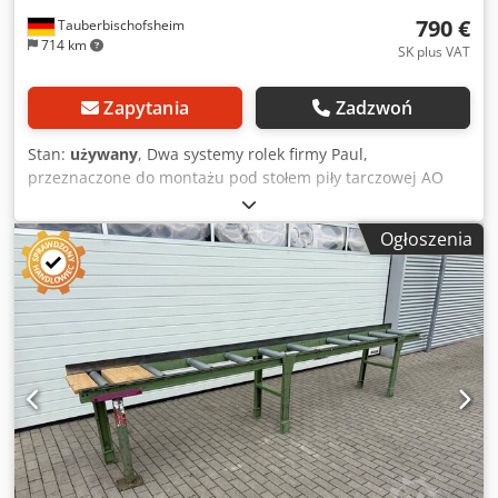
940 mm Materiał korpusu Stal Materiał kół / rolek Stal
790 €
Maksymalna nośność 200 kg Waga 51,51 kg
Tauberbischofsheim
714 km
SK plus VAT
Zapytania
Zadzwoń
Stan:
używany
, Dwa systemy rolek firmy Paul,
przeznaczone do montażu pod stołem piły tarczowej AO
lub podobnych maszyn. Dane techniczne: - Szerokość rolki:
56 cm Djdpfx Aozry Dqeqiokr - Długość pierwszej sekcji
Ogłoszenia
rolek: 340 cm - Długość drugiej sekcji rolek: 190 cm