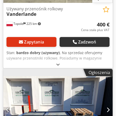
Używany przenośnik rolkowy
Vanderlande
400 €
Topole
225 km
Cena stała plus VAT
Zapytania
Zadzwoń
Stan:
bardzo dobry (używany)
, Na sprzedaż oferujemy
używane przenośniki rolkowe. Posiadamy w magazynie
duże ilości przenośników rolkowych grawitacyjnych i
napędzanych. Możesz zbudować wiele metrów technologii
Ogłoszenia
przenośników do obsługi procesów wysyłkowych. dane
techniczne: Szerokość rolki: 560 mm Dkodsizwkpspfx Aqior
szerokość przenośnika: 620 mm Wysokość stojaka: dowolna
Cena dotyczy modułu grawitacyjnego o długości 2860 mm.
W razie zainteresowania prosimy o kontakt.