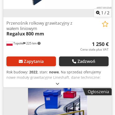
1
/
2
Przenośnik rolkowy grawitacyjny z
wałem liniowym
Regalux
800 mm
1 250 €
Topole
225 km
Cena stała plus VAT
Zapytania
Zadzwoń
Rok budowy:
2022
, stan:
nowe
, Na sprzedaż oferujemy
nowe moduły grawitacyjne Lineshaft. dane techniczne:
Długość: 3000 mm Szerokość rolki: 800 mm Łącznie z
podporami i prowadnicami bocznymi Dostępna ilość 25 (75
Ogłoszenia
szt.) Dksdpfskt Ur Rex Aqier Cena za jeden moduł 1.250 €
netto Prosimy o kontakt, jeśli są Państwo zainteresowani.
Możliwa wysyłka na cały świat.