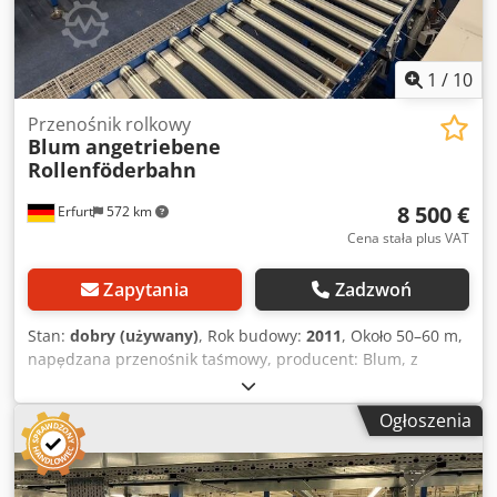
1
/
10
Przenośnik rolkowy
Blum
angetriebene
Rollenföderbahn
8 500 €
Erfurt
572 km
Cena stała plus VAT
Zapytania
Zadzwoń
Stan:
dobry (używany)
, Rok budowy:
2011
, Około 50–60 m,
napędzana przenośnik taśmowy, producent: Blum, z
zakrętem o kącie 180 stopni – używany. Dkjdpfx Aozpf N
Hsqier Cena w miejscu magazynowania (netto): tylko 8 500
Ogłoszenia
€. Zdemontowany, zapakowany i przygotowany do
transportu! Producent: Blum Rok produkcji: 2011 Typ:
przenośnik taśmowy z napędem Średnica rolek: ok. 5 cm