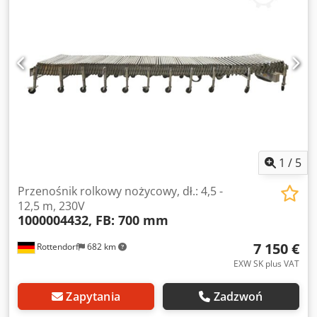
1
/
5
Przenośnik rolkowy nożycowy, dł.: 4,5 -
12,5 m, 230V
1000004432, FB: 700 mm
7 150 €
Rottendorf
682 km
EXW SK plus VAT
Zapytania
Zadzwoń