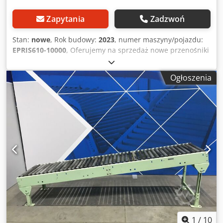
Zapytania
Zadzwoń
Stan:
nowe
, Rok budowy:
2023
, numer maszyny/pojazdu:
EPRIS610-10000
, Oferujemy na sprzedaż nowe przenośniki
rolkowe nożycowe z czujnikami. Szerokość rolki: 610 mm
Długość wsunięta: 3900 mm Długość wysunięta: 10000mm
Ogłoszenia
Wysokość 690-1000mm Nośność 130kg/m Dostępna ilość:
14 sztuk Inne długości dostępne z magazynu. Prosimy o
kontakt w przypadku zainteresowania Dkodpfx Aqeix I
Inoisr Wysyłka na cały świat
1
/
10