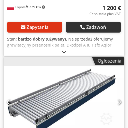
1 200 €
Topole
225 km
Cena stała plus VAT
Zapytania
Zadzwoń
Stan:
bardzo dobry (używany)
, Na sprzedaż oferujemy
grawitacyjny przenośnik palet. Dkodpsi A Iu Hsfx Aqior
system przenośników rolkowych jest używany, stan bardzo
dobry. długość całkowita ok. 8100mm (3 moduły po 2,7m)
Ogłoszenia
szerokość rolki 850mm szerokość regału 930mm waga
palety do max. 1200kg jeden moduł = 2630mm może być
również wykorzystany do regałów przepływowych na palety
Regulowana wysokość stóp Cena za 1 moduł 2630mm z
rolką hamującą = 400 Euro netto Ponad 180 sztuk w
magazynie Możliwe inne konfiguracje. Prosta konstrukcja.