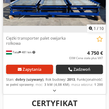
1
/
10
Ciężki transporter palet owijarka
rolkowa
4 750 €
Tata
481 km
EXW Cena stała plus VAT
Zapytania
Zadzwoń
Stan:
dobry (używany)
, Rok budowy:
2013
, Funkcjonalność:
w pełni sprawny
, moc:
3 kW (4,08 KM)
, masa własna:
1 200
kg
, System rolek do transportu ciężkich palet, przechylarka
do palet. Pod sekcją łańcuchowej linii transportowej
zamontowane są pneumatyczne podnośniki. Maksymalna
CERTYFIKAT
wysokość wynosi 55 mm, podwyższony rząd rolek