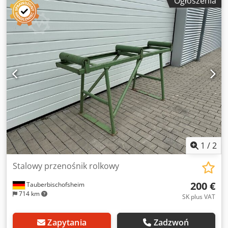
Ogłoszenia
ok. 920 mm - Szerokość rolek: 440 mm
1
/
2
Stalowy przenośnik rolkowy
200 €
Tauberbischofsheim
714 km
SK plus VAT
Zapytania
Zadzwoń