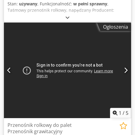
Stan:
używany
, Funkcjonalność:
w pełni sprawny
,
Taśmowy przenośnik rolkowy, napędzany Producent:
Nieznany Rok produkcji: Nieznany Wymiary całkowite
(długość x szerokość x wysokość) w mm: 4500 x 1150 x 700
Ogłoszenia
Szerokość z napędem: 1050 Długość taśmy w mm (w
pozycji złożonej): 4500 Długość taśmy w mm (w pozycji
rozłożonej): 12500 Szerokość taśmy w mm: 700 Wysokość
taśmy w mm: 640 Udźwig pomiędzy dwoma podporami w
kg: 20 Typ osi rolki nośnej: stal Średnica rolki nośnej w mm:
40 Dkjdpfjzrr U Isx Aqior Liczba rolek nośnych na oś: 1
Materiał rolki nośnej: stal Podział rolek w mm (w pozycji
złożonej): 50 Podział rolek w mm (w pozycji rozłożonej): 115
Napęd: 10 x stacja silnikowa Producent silnika: SEW Dane
silnika: 0,12 kW (łącznie 1,2 kW), 230 V Prędkość taśmy w
m/s: 0,7 Waga netto: 360 Cechy szczególne: przycisk
awaryjnego zatrzymania, wtyczka Schuko, układ Steinmetza
Stan: używany / w pełni sprawny Test funkcjonalny: OK
1
/
5
Przenośnik rolkowy do palet
Przenośnik grawitacyjny