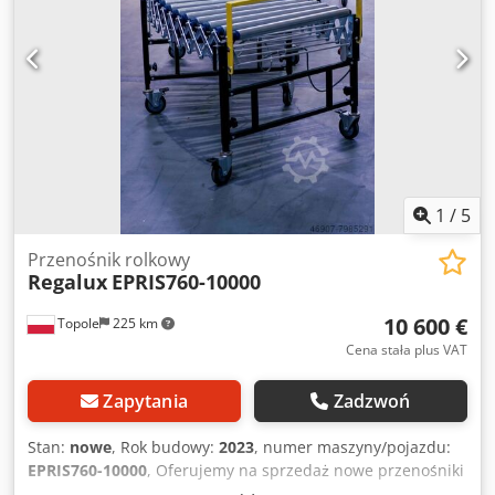
1
/
5
Przenośnik rolkowy
Regalux
EPRIS760-10000
10 600 €
Topole
225 km
Cena stała plus VAT
Zapytania
Zadzwoń
Stan:
nowe
, Rok budowy:
2023
, numer maszyny/pojazdu:
EPRIS760-10000
, Oferujemy na sprzedaż nowe przenośniki
rolkowe nożycowe z czujnikami. dane techniczne: Dodpfx