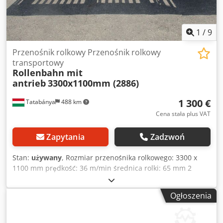
1
/
9
Przenośnik rolkowy Przenośnik rolkowy
transportowy
Rollenbahn mit
antrieb
3300x1100mm (2886)
1 300 €
Tatabánya
488 km
Cena stała plus VAT
Zapytania
Zadzwoń
Stan:
używany
, Rozmiar przenośnika rolkowego: 3300 x
1100 mm prędkość: 36 m/min średnica rolki: 65 mm 2
paski: 1050x370mm Dksdpstwnd Djfx Aqier prędkość: 10
m/min
Ogłoszenia