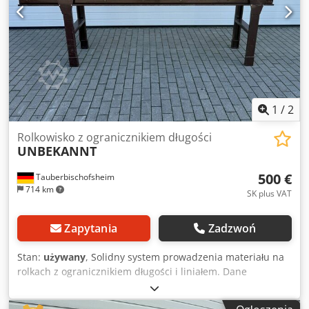
1
/
2
Rolkowisko z ogranicznikiem długości
UNBEKANNT
500 €
Tauberbischofsheim
714 km
SK plus VAT
Zapytania
Zadzwoń
Stan:
używany
, Solidny system prowadzenia materiału na
rolkach z ogranicznikiem długości i liniałem. Dane
techniczne: - Długość: 3100 mm Dksdpfxozrx N Se Aqior -
Szerokość: 650 mm - Wysokość: 1050 mm - Wysokość rolek: