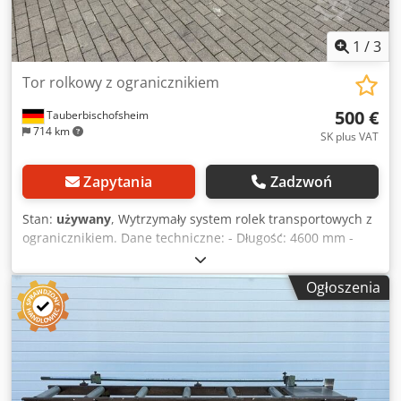
1
/
3
Tor rolkowy z ogranicznikiem
500 €
Tauberbischofsheim
714 km
SK plus VAT
Zapytania
Zadzwoń
Stan:
używany
, Wytrzymały system rolek transportowych z
ogranicznikiem. Dane techniczne: - Długość: 4600 mm -
Wysokość rolek: ok. 910 mm Dsdpezrx Rpofx Aqiekr -
Szerokość rolek: 450 mm
Ogłoszenia