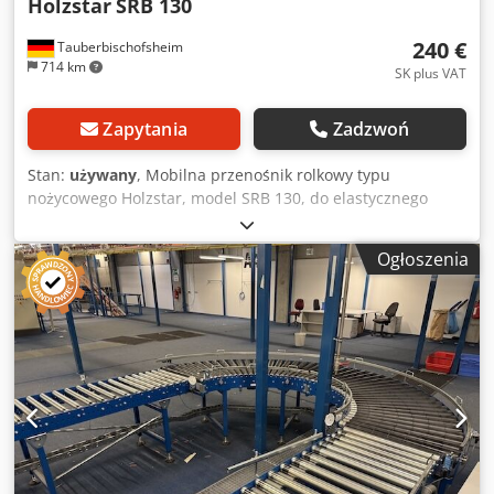
Holzstar
SRB 130
240 €
Tauberbischofsheim
714 km
SK plus VAT
Zapytania
Zadzwoń
Stan:
używany
, Mobilna przenośnik rolkowy typu
nożycowego Holzstar, model SRB 130, do elastycznego
zastosowania przed lub za obrabiającymi maszynami,
wyposażona w wytrzymałą, regulowaną na wysokość
Ogłoszenia
stalową ramę i ocynkowane stalowe rolki. Kilka
przenośników można łatwo połączyć za pomocą dwóch
haków. Dane techniczne: - Udźwig: 130 kg - Minimalna
wysokość: 670 mm - Maksymalna wysokość: 920 mm -
Minimalna długość: 450 mm Dedjzrx I Iopfx Aqiskr -
Maksymalna długość: 1300 mm - Szerokość rolki: 480 mm -
Stan: model demonstracyjny, nowy, z gwarancją.