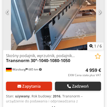
1
/
6
Skośny podajnik, wyrzutnik, podajnik...
Transnorm
30°-1040-1080-1050
4 959 €
Würzburg
685 km
EXW Cena stała plus VAT
Zapytania
Zadzwoń
Stan:
używany
, Rok budowy:
2016
, Transnorm –
urządzenie do podawania i odprowadzania z
wykorzystaniem rolek, z kątem nachylenia Model: RA2518