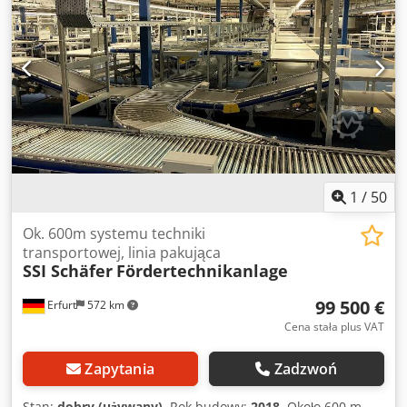
Odstęp między rolkami: ok. 5 cm Długość rolek: ok. 59 cm
Szerokość elementu: ok. 61 cm Około 50–60 m (dokładna
długość zostanie zmierzona) 1 x zakręt przenośnika
taśmowego o kącie 180 stopni Sprzedaż obejmuje również
podstawy itp. Aktualna wysokość: ok. 80 cm 230 V/400 V
Stan: dobry Dostępność: od ręki Lokalizacja: okolice Erfurtu
1
/
50
Ok. 600m systemu techniki
transportowej, linia pakująca
SSI Schäfer
Fördertechnikanlage
99 500 €
Erfurt
572 km
Cena stała plus VAT
Zapytania
Zadzwoń
Stan:
dobry (używany)
, Rok budowy:
2018
, Około 600 m