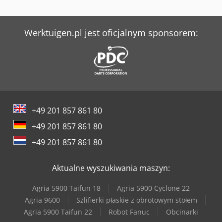
Weinbrenner Tsv 6/3050
Werner & Pfleiderer Kontenery
Werktuigen.pl jest oficjalnym sponsorem:
Werner & Pfleiderer Maszyny Do Podziału Ciasta I Do Efektów
+49 201 857 861 80
+49 201 857 861 80
+49 201 857 861 80
Aktualne wyszukiwania maszyn:
Agria 5900 Taifun 18
Agria 5900 Cyclone 22
Agria 9600
Szlifierki płaskie z obrotowym stołem
Agria 5900 Taifun 22
Robot Fanuc
Obcinarki