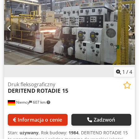
1
/
4
Druk fleksograficzny
DERITEND
ROTADIE 15
Niemcy
607 km
Informacja o cenie
Zadzwoń
Stan:
używany
, Rok budowy:
1984
, DERITEND ROTADIE 15