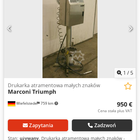
Research Deutschland GmbH Typ: ALIS C2 Data: 2005 Opis:
Od 13 maja 2026 roku kamera działa jedynie sporadycznie
(przestarzały sprzęt). Chociaż można ją naprawić, szanse
na sukces są niewielkie; producent zaleca zainstalowanie
nowego systemu kamer. Akcesoria: 1 wał nawijający 76 mm
1 wał nawijający 40 mm 1 wał nawijający 50 mm 1 wał
nawijający 100 mm 10 ostrzy do golenia
1
/
5
Drukarka atramentowa małych znaków
Marconi
Triumph
950 €
Wiefelstede
759 km
Cena stała plus VAT
Zapytania
Zadzwoń
Stan:
używany
, Drukarka atramentowa małych znaków -