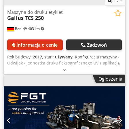
1
/
2
Maszyna do druku etykiet
Gallus
TCS 250
Berlin
403 km
Informacja o cenie
Zadzwoń
Rok budowy:
2017
, stan:
używany
, Konfiguracja maszyny •
Odwijak • Jednostka druku fleksograficznego UV z aplikacją
miejscową • 5 × zespołów druku offsetowego na mokro z
systemem CABER • Półobrotowa jednostka druku sitowego •
Ogłoszenia
2 × półobrotowe zespoły do tłoczenia folią na gorąco •
Dodatkowa półobrotowa jednostka druku sitowego
Chsdpfjziatgsx Al Dsa • Jednostka fleksograficzna UV /
gorące powietrze do druku miejscowego • Półobrotowa
jednostka sztancująca • Płaska jednostka do tłoczenia
wklęsłego • Płaska jednostka sztancująca • Sekcja buforowa
• Nawijak Drukowanie i format Maks. prędkość druku: do
11 000 odbitek/godz. Szerokość wstęgi: min. 130 mm /