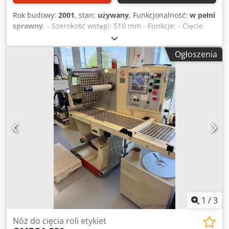
Rok budowy:
2001
, stan:
używany
, Funkcjonalność:
w pełni
sprawny
, - Szerokość wstęgi: 510 mm - Funkcje: - Cięcie
wzdłużne - Przewijanie - Średnica nawoju: do 700 mm -
Średnica odwija: do 750 mm - Rozmiary gilz: 3" - System
Ogłoszenia
cięcia: nożycowy Chsdpfxow Edbcs Al Dja - Przebieg wstęgi:
z roli na rolę - Opcje liczenia: liczenie etykiet i długości -
System prowadzenia wstęgi: w zestawie
1
/
3
Nóż do cięcia roli etykiet