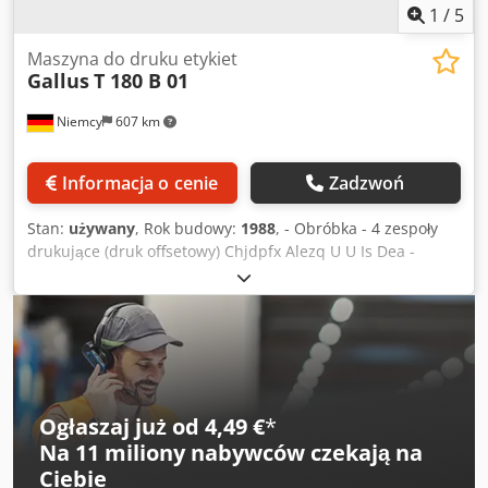
zastosowanie w wielu gałęziach przemysłu, m.in.:
1
/
5
spożywczym, kosmetycznym, farmaceutycznym,
chemicznym, produkcyjnym, opakowaniowym. Umożliwia
Maszyna do druku etykiet
Gallus
T 180 B 01
drukowanie m.in.: dat produkcji, terminów ważności,
numerów partii (LOT), Chedpfx Aeziwvxsl Doa numerów
Niemcy
607 km
seryjnych, kodów identyfikacyjnych, tekstów i oznaczeń na
produktach. Stan Urządzenie jest używane i zachowane w
dobrym stanie wizualnym. Widoczne są normalne ślady
Informacja o cenie
Zadzwoń
użytkowania wynikające z eksploatacji.
Stan:
używany
, Rok budowy:
1988
, - Obróbka - 4 zespoły
drukujące (druk offsetowy) Chjdpfx Alezq U U Is Dea -
Lakierowanie UV - Bigowanie - Nawijanie
Ogłaszaj już od 4,49 €
*
Na
11 miliony nabywców
czekają na
Ciebie