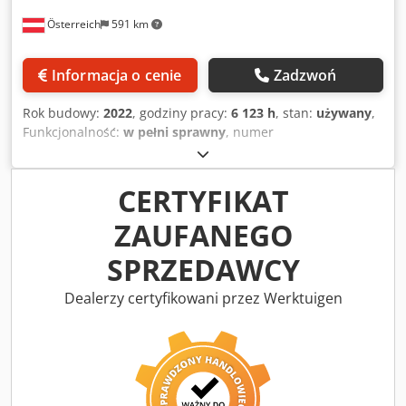
Österreich
591 km
Informacja o cenie
Zadzwoń
Rok budowy:
2022
, godziny pracy:
6 123 h
, stan:
używany
,
Funkcjonalność:
w pełni sprawny
, numer
maszyny/pojazdu:
20-22-004
, Stan jak nowy, prawie
nieużywany Codpfxeziaqfo Al Djha
CERTYFIKAT
ZAUFANEGO
SPRZEDAWCY
Dealerzy certyfikowani przez Werktuigen