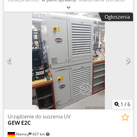
jumbo roli: 450 mm Maksymalna średnica jumbo roli: 1000
mm Chjdpfx Asvq I Niol Doa Maksymalna średnica nawoju:
Ogłoszenia
500 mm Jedna jednostka sztancująca rotacyjna
Sztancowanie (z roli na rolę): 120 m/min Kompatybilny z
cylindrami magnetycznymi od 12" do ~24" Opcje
dodatkowe nie są zawarte w cenie oferty: Uchwyt cylindra
magnetycznego: możliwość dostosowania do istniejących
wykrojników. iKnife automatyczny system pozycjonowania
noży: dostępny jako opcja dodatkowa. Zapraszamy do
kontaktu. Chętnie przygotujemy dla Państwa szczegółową
ofertę.
1
/
6
Urządzenie do suszenia UV
GEW
E2C
Niemcy
607 km