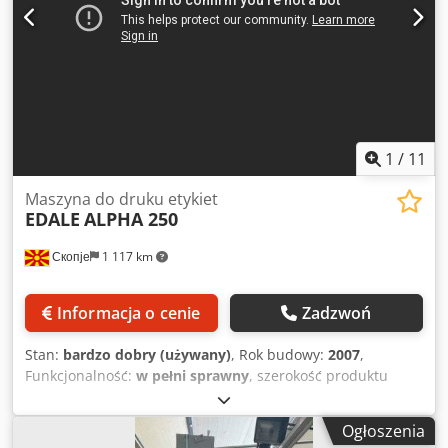
1
/
11
Maszyna do druku etykiet
EDALE
ALPHA 250
Скопје
1 117 km
Informacja o cenie
Zadzwoń
Stan:
bardzo dobry (używany)
, Rok budowy:
2007
,
Funkcjonalność:
w pełni sprawny
, szerokość produktu
(maks.):
250 mm
, szerokość robocza:
247 mm
, liczba
szuflad:
4
, szerokość wałka:
250 mm
, średnica walca:
600
Ogłoszenia
mm
, średnica wewnętrzna:
76 mm
, EDALE ALPHA 250 rok