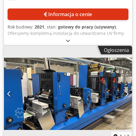
Informacja o cenie
Rok budowy:
2021
, stan:
gotowy do pracy (używany)
,
Oferujemy kompletną instalację do utwardzania UV firmy
GEW, przeznaczoną do maszyny Gallus Labelmaster LM
440. Maksymalna moc UV: 140 W/cm, obudowy lamp UV:
Ogłoszenia
11, w tym 9 obudów z lampami i 2 obudowy do modułów
sitodrukowych, liczba godzin pracy: ok. 2900 godzin/lampa,
panel HMI: dla 10 stanowisk, sterownik: GEW RHINO HMI.
W zestawie znajdują się 2 szafy sterownicze RHINO, 2
wentylatory, kompletny system odprowadzania powietrza
oraz zestaw montażowy do maszyny Gallus Labelmaster
LM 440. Możliwość obejrzenia urządzenia na miejscu.
Chedpfxszlt Rke Al Doa