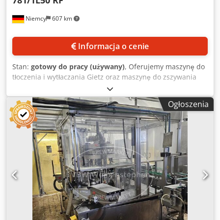
obwodzie i bigowania • System rejestracji obrazu za
Niemcy
607 km
pomocą kamery CCD • Automatyczny podajnik z 5
zintegrowanymi głowicami ssącymi • Pojemność podajnika:
100 mm • Zasilanie: 220 V / 50 Hz / 20 A • Moc pobierana: 4
Informacja o cenie
kW • Wymiary (długość × szerokość × wysokość): 2540 × 810
× 1060 mm _____ Wyposażenie w zestawie • Komputer z
Stan:
gotowy do pracy (używany)
, Oferujemy maszynę do
monitorem, klawiaturą i myszą • Oprogramowanie do
tłoczenia i wytłaczania Gietz oraz maszynę do zszywania
cięcia i sterowania • Licencja na oprogramowanie,
drutem z ramieniem swobodnym Polygraph. 1) Maszyna do
przenoszalna na innego użytkownika • System rejestracji
druku, tłoczenia i wytłaczania Gietz Presto, maks. format
obrazu za pomocą kamery CCD • Trzy głowice robocze (do
Ogłoszenia
papieru X/Y: ok. 320 mm/480 mm, wymiary ramy X/Y: ok.
cięcia, cięcia po obwodzie i bigowania) • Komplet uchwytów
320 mm/460 mm, powierzchnia robocza X/Y: ok. 350
narzędzi i akcesoriów • Zestaw zapasowych ostrzy •
mm/480 mm, maks. format papieru bez dodatkowych
Instrukcja obsługi i dokumentacja techniczna • Możliwość
urządzeń: ok. 330 mm/470 mm, wydajność: ok. 2500
wykonania kopii zapasowej danych • Oddzielny kompresor
cykli/godz., liczba obrotów koła zamachowego na cykl: 8,
do stołu próżniowego w zestawie _____ Dostępność •
średnica koła zamachowego: ok. 725 mm, szerokość koła
Dostępny od ręki • Maszyna podłączona do zasilania •
zamachowego: ok. 50 mm, wysokość robocza: ok. 900 mm,
Możliwość demonstracji po wcześniejszym umówieniu
waga: ok. 1100 kg. Możliwość oględzin po wcześniejszym
terminu
uzgodnieniu. 2) Maszyna do zszywania drutem z
ramieniem swobodnym Polygraph 781/1L50 RF, rok
produkcji: 1960, liczba głowic zszywających: 1, maks.