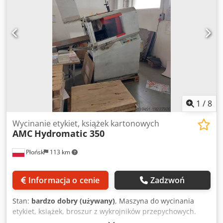
1
/
8
Wycinanie etykiet, książek kartonowych
AMC
Hydromatic 350
Płońsk
113 km
Informacja o cenie
Zadzwoń
Stan:
bardzo dobry (używany)
, Maszyna do wycinania
etykiet, książek, broszur z wykrojników przepychowych.
Maksymalny format 350 x 350 mm Chodpfjwm Hk Aex Al