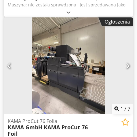
Maszyna: nie została sprawdzona i jest sprzedawana jako
nośnik części zamiennych -Wymiary: 500/600/H1750 mm
Chedpfx Aeb A H Ivol Dea -Waga: 40 kg
Ogłoszenia
1
/
7
KAMA ProCut 76 Folia
KAMA GmbH
KAMA ProCut 76
Foil