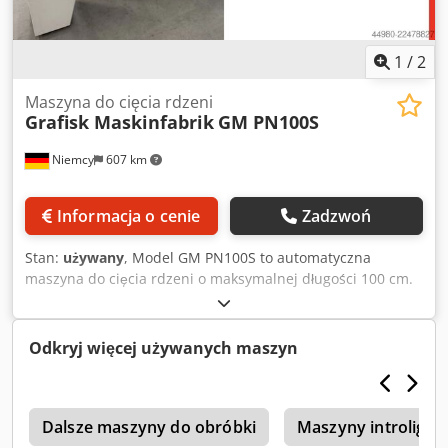
1
/
2
Maszyna do cięcia rdzeni
Grafisk Maskinfabrik
GM PN100S
Niemcy
607 km
Informacja o cenie
Zadzwoń
Stan:
używany
, Model GM PN100S to automatyczna
maszyna do cięcia rdzeni o maksymalnej długości 100 cm.
Chedozq U Unepfx Al Dea Obsługa urządzenia odbywa się
za pomocą ekranu dotykowego. Maksymalna grubość
ścianki: 10 mm Średnica wewnętrzna rdzenia: 25 mm (1") –
Odkryj więcej używanych maszyn
120 mm (4,7").
0
Dalsze maszyny do obróbki
Maszyny introligat