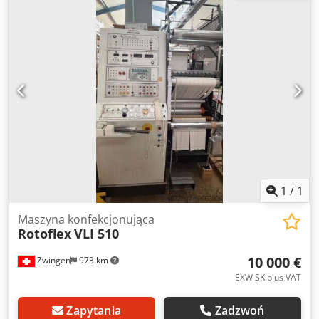
produkcji 2007 szerokość wstęgi 250 mm 4 kolory 4
suszarki na podczerwień 2 stanowiska zadruku (1
stanowisko do cięcia arkuszy) 1 stanowisko nawijania 1
stanowisko do nawijania odpadów kamera do kontroli
wstęgi (Visi-Tech) stanowisko do cięcia wstęgi (noże
okrągłe) system prowadzenia wstęgi (E+EL) Cylinder
magnetyczny: Cjdpfxeyrzy Uo Al Djha 76Z, 77Z, 91Z, 93Z,
96Z – 1 sztuka (łącznie 5 sztuk) Cylinder do druku: 76Z, 79Z,
83Z, 91Z, 96Z – 4 sztuki (łącznie 20 sztuk) Maszyna jest w
bardzo dobrym stanie technicznym i można ją obejrzeć
oraz przetestować w dowolnym momencie.
1
/
1
Maszyna konfekcjonująca
Rotoflex
VLI 510
10 000 €
Zwingen
973 km
EXW SK plus VAT
Zapytania
Zadzwoń