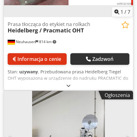
1
/
7
Prasa tłocząca do etykiet na rolkach
Heidelberg / Pracmatic
OHT
Neuhausen
814 km
Informacja o cenie
Zadzwoń
Stan:
używany
, Przebudowana prasa Heidelberg Tiegel
OHT wyposażona w urządzenie do nadruku PRACMATIC do
nadruku etykiet na rolce. Chedjzgi Tdspfx Al Dsa
Ogłoszenia