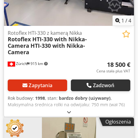
1
/
4
Rotoflex HTI-330 z kamerą Nikka
Rotoflex HTI-330 with Nikka-
Camera
HTI-330 with Nikka-
Camera
18 500 €
Zürich
915 km
Cena stała plus VAT
Zapytania
Zadzwoń
Rok budowy:
1998
, stan:
bardzo dobry (używany)
,
Maksymalna średnica rolki na odwijaku: 750 mm (wał 76)
Maksymalna średnica rolki na nawijaku: 320 mm
Maksymalna szerokość materiału: 270 mm Opis: Odwijak,
Ogłoszenia
stół do łączenia materiału, 2 systemy prowadzenia
materiału, moduł tnący, nawijak, liczniki (metry), kamera
Nikka Codozn Ayyspfx Al Djha Kamera Producent: Nikka