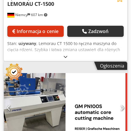
LEMORAU
CT-1500
Niemcy
607 km
Informacja o cenie
Zadzwoń
Stan:
używany
, Lemorau CT 1500 to ręczna maszyna do
cięcia rdzeni. Szybka i łatwa zmiana ustawień dla różnych
średnic rdzeni i grubości ścianek. Obsługa CT 1500 jest
bardzo prosta: po umieszczeniu rdzenia na trzpieniu,
Ogłoszenia
operator ustawia ogranicznik, który określa szerokość
cięcia rdzenia. Następnie operator naciska przycisk start,
opuszcza nóż za pomocą uchwytu i tnie rdzeń. -
Maksymalna długość rdzenia do 1500 mm (59”) Cedjzq U
Uzepfx Al Doha - Standardowe średnice rdzeni: 25, 40, 50,
76 mm (1”, 1,57”, 2”, 3”) - Dostępne inne rozmiary do 152
mm (do 6”) jako opcja - Maksymalna mierzona długość
cięcia 330 mm (13”) - Maksymalna grubość ścianki 6 mm
(0,23”) dla kartonu - Obsługa oburęczna dla
bezpieczeństwa operatora