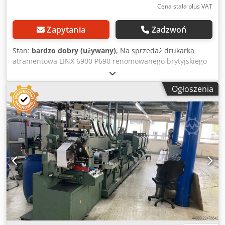
Cena stała plus VAT
Zapytania
Zadzwoń
Stan:
bardzo dobry (używany)
, Na sprzedaż drukarka
atramentowa LINX 6900 P690 renomowanego brytyjskiego
producenta LINX Printing Technologies. Jest to
profesjonalna drukarka przemysłowa wykorzystująca
Ogłoszenia
technologię Continuous Ink Jet (CIJ), przeznaczona do
szybkiego znakowania produktów na liniach
produkcyjnych. Urządzenie umożliwia nanoszenie dat
produkcji, dat ważności, numerów partii (LOT), numerów
seryjnych, kodów oraz innych oznaczeń na różnego rodzaju
opakowaniach i produktach. Dane techniczne Producent:
LINX Printing Technologies plc Model: 6900 P690 Rok
produkcji: 2008 Numer seryjny: EM060 Technologia druku:
Continuous Ink Jet (CIJ) Zasilanie: 100–230 V AC, 50/60 Hz
Wbudowany wyświetlacz LCD Klawiatura alfanumeryczna
Interfejs RS-232 Wejścia dla enkodera (Primary / Secondary
Shaft Encoder) Wyjście alarmowe Obudowa ze stali
nierdzewnej Zastosowanie Drukarka znajduje