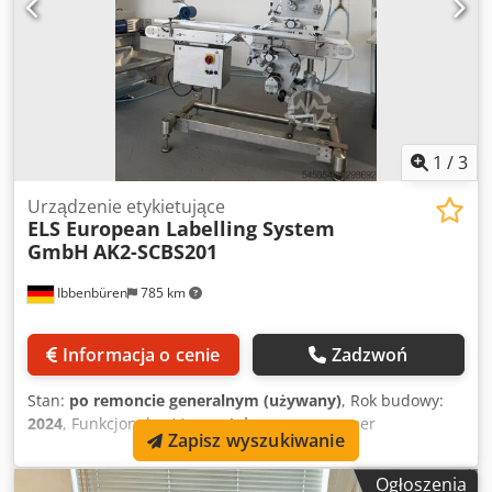
1
/
3
Urządzenie etykietujące
ELS European Labelling System
GmbH
AK2-SCBS201
Ibbenbüren
785 km
Informacja o cenie
Zadzwoń
Stan:
po remoncie generalnym (używany)
, Rok budowy:
2024
, Funkcjonalność:
w pełni sprawny
, numer
Zapisz wyszukiwanie
maszyny/pojazdu:
AK2-SCBS201
, prąd wejściowy:
230 A
,
Na sprzedaż używana etykieciarka / stanowisko do
Ogłoszenia