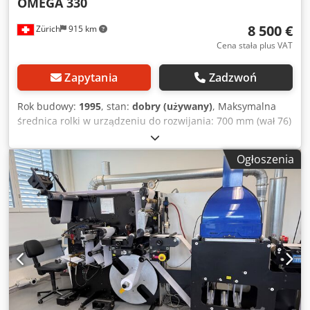
OMEGA 330
8 500 €
Zürich
915 km
Cena stała plus VAT
Zapytania
Zadzwoń
Rok budowy:
1995
, stan:
dobry (używany)
, Maksymalna
średnica rolki w urządzeniu do rozwijania: 700 mm (wał 76)
Maksymalna średnica rolki w urządzeniu do nawijania: 450
mm Maksymalna szerokość materiału: Cjdpfxszn Azwo Al
Ogłoszenia
Deha 330 mm Maksymalna prędkość: 220 m/min Opis:
Urządzenie do rozwijania, stół do łączenia materiału,
system prowadzenia materiału, jednostka tnąca,
urządzenie do nawijania, liczniki (etykiet lub metrów),
system wykrywania brakujących etykiet z wizualną
inspekcją.