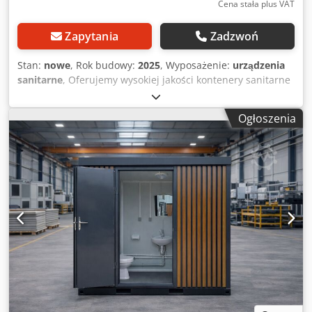
Cena stała plus VAT
Zapytania
Zadzwoń
Stan:
nowe
, Rok budowy:
2025
, Wyposażenie:
urządzenia
sanitarne
, Oferujemy wysokiej jakości kontenery sanitarne
z własnej produkcji. Nasze kontenery idealnie nadają się
na placach budowy, kempingach, w firmach, na eventach,
Ogłoszenia
do ogrodów działkowych oraz w wielu innych
zastosowaniach. Oferowany kontener sanitarny jest
jednym z naszych najpopularniejszych modeli i w wielu
przypadkach dostępny jest od ręki z magazynu. Cena
netto: 3.490,00 € Cena nie zawiera ustawowego podatku
VAT. Transport na terenie całej Europy możliwy – chętnie
przygotujemy indywidualną ofertę z dostawą. Dane
techniczne: Solidna konstrukcja ramowa z profili stalowych
Panel sandwich 50 mm z izolacją poliuretanową Poszycie
zewnętrzne z ocynkowanej blachy stalowej Poszycie
wewnętrzne z ocynkowanej blachy stalowej Posadzka z
wykładziną PVC Instalacja wodno-kanalizacyjna oraz
elektryczna Przyłącze wody z tyłu kontenera Przyłącze