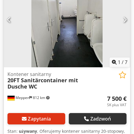
1
/
7
Kontener sanitarny
20FT Sanitärcontainer mit
Dusche WC
7 500 €
Meppen
812 km
SK plus VAT
Zapytania
Zadzwoń
Stan:
używany
, Oferujemy kontener sanitarny 20-stopowy,