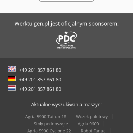
Panhans 336/20
Schanbacher S-3-50
Werktuigen.pl jest oficjalnym sponsorem:
Sennebogen 818 E
Tec Freetec
Weinbrenner Tsv 6/3050
Werner & Pfleiderer Kontenery
+49 201 857 861 80
+49 201 857 861 80
+49 201 857 861 80
Aktualne wyszukiwania maszyn:
Agria 5900 Taifun 18
Wózek paletowy
Stoły podnoszące
Agria 9600
Agria 5900 Cyclone 22
Robot Fanuc