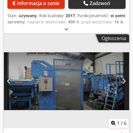
Informacja o cenie
Zadzwoń
Stan:
używany
, Rok budowy:
2017
, Funkcjonalność:
w pełni
sprawny
, napięcie wejściowe:
400 V
, prąd wejściowy:
16 A
,
całkowita szerokość:
1 400 mm
, całkowita długość:
1 500
mm
, wysokość podstawy maszyny:
1 400 mm
, masa
Ogłoszenia
całkowita:
350 kg
, Witam, oferuję używaną instalację
Corona / Plazma. Materiał przeznaczony do obróbki
umieszczany jest na przenośniku taśmowym. Za pomocą
czujników system automatycznie włącza plazmę / koronę,
gdy pod głowicą znajduje się substrat. Prędkość
przenośnika jest regulowana. Szerokość taśmy
transportowej wynosi 650 mm. Urządzenie jest osadzone
na rolkach, dzięki czemu jest mobilne. Zainstalowany jest
również wentylator wyciągowy – wystarczy tylko
odprowadzić powietrze. Instalacja doskonale nadaje się do
obróbki powierzchni tworzyw sztucznych czy szkła, aby
umożliwić ich lepszy nadruk. Nadaje się również do
wstępnego przygotowania materiałów w celu poprawy
przyczepności kleju. W razie pytań proszę o kontakt.
1
/
6
Cedpfx Apjy A Trlj Aoha