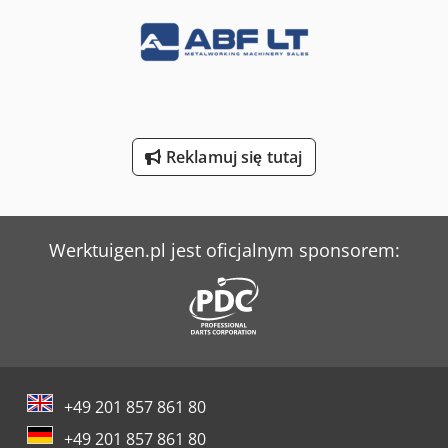
Linde L 16
Linde R 20
Mercedes-Benz V
Panhans 334/20
Reklamuj się tutaj
Sperr & Lechner Maszyny Do Cięcia
Tec Freetec
Werktuigen.pl jest oficjalnym sponsorem:
Tec Rotec
Weima Wl 6
Weinbrenner Tsv 16/4100
Weinbrenner Tsv 6/3050
+49 201 857 861 80
Yeong Chin Machinery Industries Co. Ltd. (Ycm) Nfx400A
+49 201 857 861 80