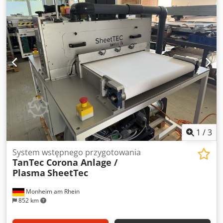
przy użyciu wodnego środka odtłuszczającego (10 kg w
zakresie dostawy). Okno podglądowe z oświetleniem
Filtracja średnia przez filtr świecowy Wygodna obsługa za
pomocą przełącznika nożnego Gramofon w zestawie
Cedpfx Ajhl If Njp Asha Dane techniczne: Powierzchnia
robocza: 1.200 x 700 mm Wysokość użytkowa: 400 mm
Udźwig: 50 kg Ciśnienie robocze: regulowane do maks. 60
barów Wydajność pompy: 14 lt/min Temperatura prania:
regulowana do maks. 45°C Pojemność zbiornika: 170 lt Moc
grzewcza: 4.000 W Moc całkowita: 8,0 kW Napięcie: 400 V ac
1 P+N+PE; częstotliwość: 50 Hz Ciężar maszyny: ok. 180 kg
Wymiary całkowite z otwartą pokrywą: 1.480 x 991 x 2.080
mm
1
/
3
System wstępnego przygotowania
TanTec Corona Anlage /
Plasma
SheetTec
Monheim am Rhein
852 km