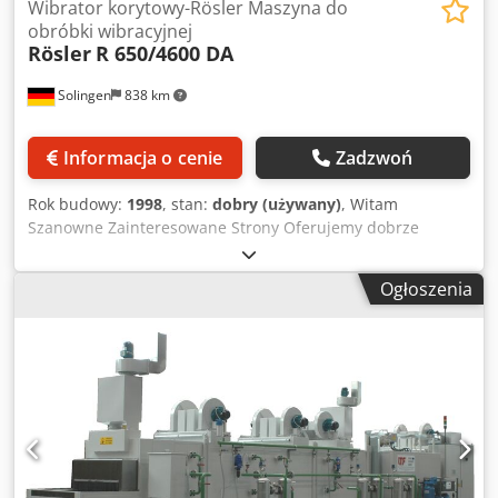
Wibrator korytowy-Rösler Maszyna do
obróbki wibracyjnej
Rösler
R 650/4600 DA
Solingen
838 km
Informacja o cenie
Zadzwoń
Rok budowy:
1998
, stan:
dobry (używany)
, Witam
Szanowne Zainteresowane Strony Oferujemy dobrze
używaną maszynę do wykańczania wibracyjnego firmy
Rösler. Ta szlifierka ciągła Rösler jest używana od 2015
Ogłoszenia
roku, a my jesteśmy 2. właścicielem. Sprzedawany jest z
powodu przebudowy hali produkcyjnej i innych celów
projektowych. Producent: Rösler System przelotowy Typ: R
650 / 4600 DA Nr maszyny: 19289/98-06 Rok budowy:
czerwiec 1998 r. Sterowanie: Sterowanie SPS Rośliny i
akcesoria: Sprzęt do dozowania Podajnik wibracyjny
buforowy R 20/6/1,5 SR-P Do przenośnika taśmowego 1,
R470/4000 FB/S Do systemu natryskowego System
opryskujący R 12/6 SM-E-So Do przenośnika taśmowego 2,