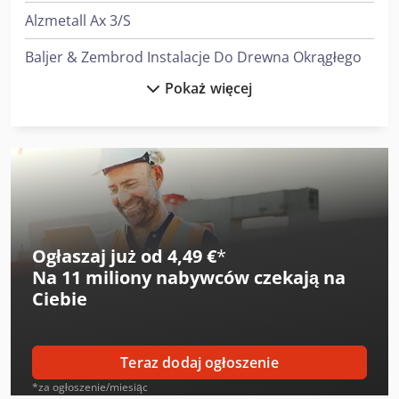
Alzmetall Ax 3/S
Baljer & Zembrod Instalacje Do Drewna Okrągłego
Pokaż więcej
Felder G 380
Felder G 480
Heidenreich & Harbeck Strugarki Poprzeczne Do Przekładni Zębatych
Heidenreich & Harbeck Wytaczarki Do Otworów Głębokich
Index Ms22-6
Ogłaszaj już od 4,49 €
*
Na
11 miliony nabywców
czekają na
Linde A
Ciebie
Linde L 10
Linde L 12
Teraz dodaj ogłoszenie
Linde L 14
*za ogłoszenie/miesiąc