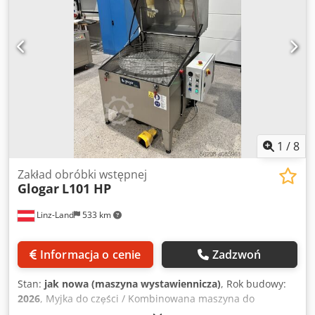
1
/
8
Zakład obróbki wstępnej
Glogar
L101 HP
Linz-Land
533 km
Informacja o cenie
Zadzwoń
Stan:
jak nowa (maszyna wystawiennicza)
, Rok budowy:
2026
, Myjka do części / Kombinowana maszyna do
czyszczenia natryskowego, typ L101 HP Automatycznie