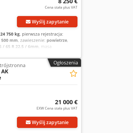
8 250 €
Cena stała plus VAT
Wyślij zapytanie
:
24 750 kg
, pierwsza rejestracja:
5 500 mm
, zawieszenie:
powietrze
,
5 / 65 R 22.5 / 6mm
, masa
Ogłoszenia
trójstronna
 AK
e
21 000 €
EXW Cena stała plus VAT
Wyślij zapytanie