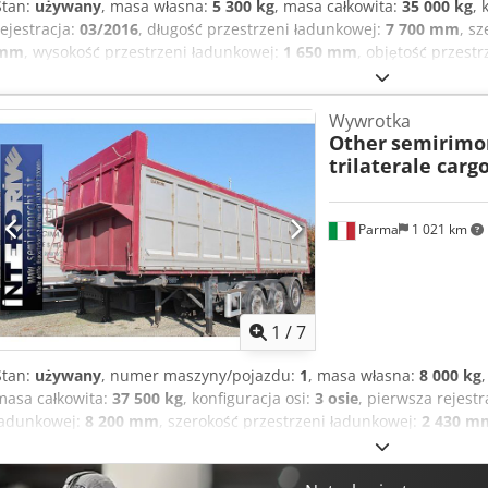
Stan:
używany
, masa własna:
5 300 kg
, masa całkowita:
35 000 kg
, 
rejestracja:
03/2016
, długość przestrzeni ładunkowej:
7 700 mm
, s
mm
, wysokość przestrzeni ładunkowej:
1 650 mm
, objętość przest
385/65 R22,5
, rozstaw osi:
1 310 mm
, Wyposażenie:
ABS
, Kolor RA
tarczowe EBS Ładowność 29 700 kg Pneumatyczne zawieszenie podn
Wywrotka
aluminiowe System podnoszenia i opuszczania Odchylana osłona 
Other
semirimor
Csdpow E E Tgsfx Abwerf Plandeka rolowana Pomost Zastrzeżenie m
trilaterale cargo
Parma
1 021 km
1
/
7
Stan:
używany
, numer maszyny/pojazdu:
1
, masa własna:
8 000 kg
masa całkowita:
37 500 kg
, konfiguracja osi:
3 osie
, pierwsza rejestr
ładunkowej:
8 200 mm
, szerokość przestrzeni ładunkowej:
2 430 m
1 950 mm
, objętość przestrzeni ładunkowej:
36 m³
, zawieszenie:
po
kolor:
czerwony
, Rok budowy:
2007
, Wyposażenie:
ABS
, wywrotka t