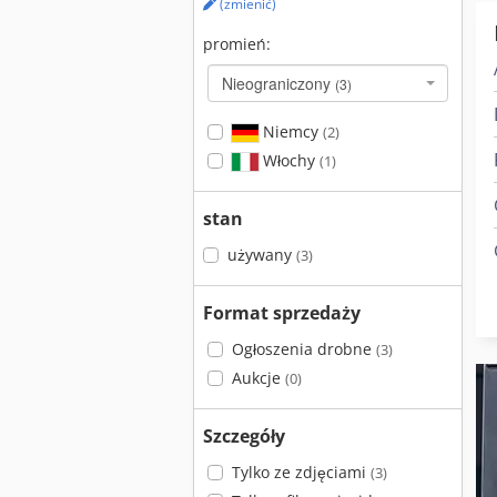
(zmienić)
promień:
Nieograniczony
(3)
Niemcy
(2)
Włochy
(1)
stan
używany
(3)
Format sprzedaży
Ogłoszenia drobne
(3)
Aukcje
(0)
Szczegóły
Tylko ze zdjęciami
(3)