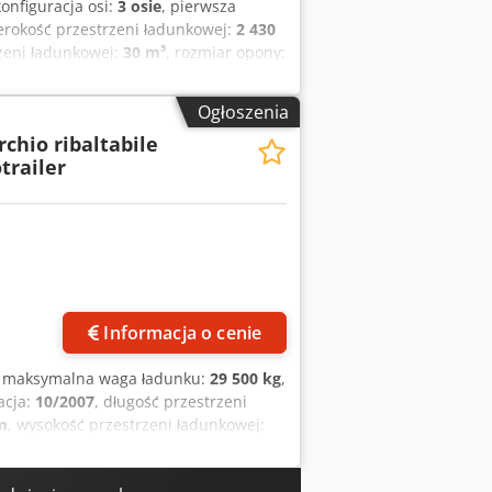
konfiguracja osi:
3 osie
, pierwsza
zerokość przestrzeni ładunkowej:
2 430
rzeni ładunkowej:
30 m³
, rozmiar opony:
L 9006 biały aluminium Hamulce
oszone i opuszczane Osie BPW Felgi
Ogłoszenia
przeciwnajazdowa Zasuwa zbożowa
chio ribaltabile
ożliwości wystąpienia błędów.
trailer
Informacja o cenie
, maksymalna waga ładunku:
29 500 kg
,
acja:
10/2007
, długość przestrzeni
m
, wysokość przestrzeni ładunkowej:
wietrze
, rozmiar opony:
385.65 r 22.5
,
rójstronna Cargotrailer 35m3, długość