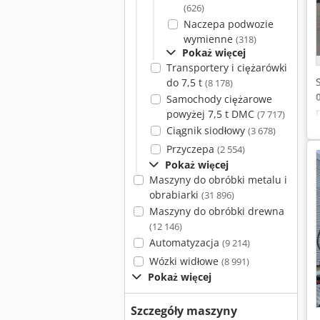
(626)
Naczepa podwozie
wymienne
(318)
Pokaż więcej
Transportery i ciężarówki
do 7,5 t
(8 178)
Samochody ciężarowe
powyżej 7,5 t DMC
(7 717)
Ciągnik siodłowy
(3 678)
Przyczepa
(2 554)
Pokaż więcej
Maszyny do obróbki metalu i
obrabiarki
(31 896)
Maszyny do obróbki drewna
(12 146)
Automatyzacja
(9 214)
Wózki widłowe
(8 991)
Pokaż więcej
Szczegóły maszyny