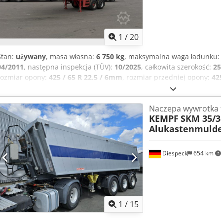
1
/
20
Stan:
używany
, masa własna:
6 750 kg
, maksymalna waga ładunku
04/2011
, następna inspekcja (TÜV):
10/2025
, całkowita szerokość:
2
rozmiar opony:
425 / 65 R 22.5 / 6mm
, rozmiar przedniej opony:
42
eksploatacyjna:
31 500 kg
,
Naczepa wywrotka 
KEMPF
SKM 35/3
Alukastenmuld
Diespeck
654 km
1
/
15