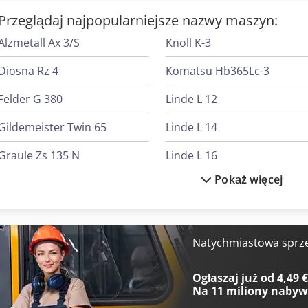
Przeglądaj najpopularniejsze nazwy maszyn:
Alzmetall Ax 3/S
Knoll K-3
Diosna Rz 4
Komatsu Hb365Lc-3
Felder G 380
Linde L 12
Gildemeister Twin 65
Linde L 14
Graule Zs 135 N
Linde L 16
Pokaż więcej
Graule Zs 170 N
Man Tge 3
Graule Zs 85 N
Manitou Mt 1840
Heidenreich & Harbeck Strugarki Poprzeczne Do Przekładni Zębatych
Mercedes-Benz Mb Trac
Natychmiastowa sprz
Heidenreich & Harbeck Wytaczarki Do Otworów Głębokich
Mercedes-Benz V
Ogłaszaj już od 4,49 
Na
11 miliony naby