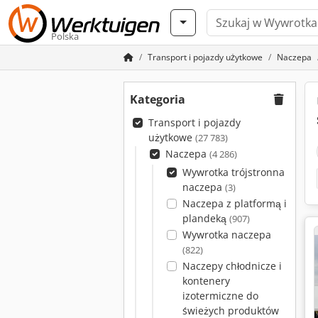
Polska
Transport i pojazdy użytkowe
Naczepa
Kategoria
Transport i pojazdy
użytkowe
(27 783)
Naczepa
(4 286)
Wywrotka trójstronna
naczepa
(3)
Naczepa z platformą i
plandeką
(907)
Wywrotka naczepa
(822)
Naczepy chłodnicze i
kontenery
izotermiczne do
świeżych produktów