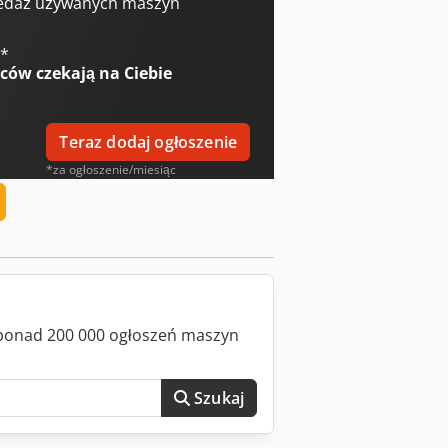
dnoszona i skrętna, ABS, burty boczne
edaż używanych maszyn
odukcji 2007, felgi aluminiowe,
€
*
wców
czekają na Ciebie
Teraz dodaj ogłoszenie
*za ogłoszenie/miesiąc
z ponad 200 000 ogłoszeń maszyn
Szukaj