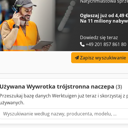
8,20 m, 3-osiowe podwozie z hamulcami tarczowymi, pierwsza oś po
Natychmiastowa sprz
otwierane, tylna klapa uchylna, wzmocniona przednia ściana, rok pr
DEALER INTERDRIVE SRL-PARMA Codpfeilglgjx Abwsrf
Ogłaszaj już od 4,49 
Na
11 miliony naby
Dowiedz się teraz
+49 201 857 861 80
Zapisz wyszukiwanie
Używana Wywrotka trójstronna naczepa
(3)
Przeszukaj bazę danych Werktuigen już teraz i skorzystaj 
używanych.