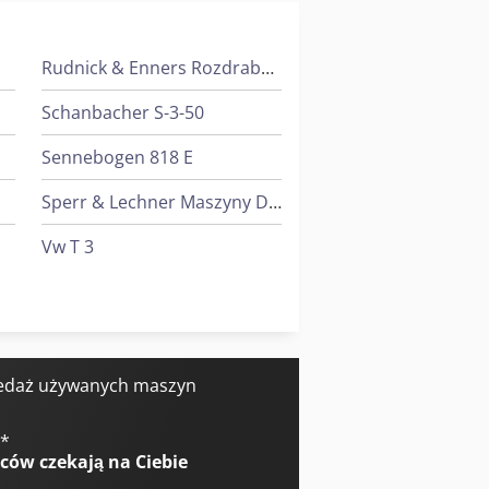
Rudnick & Enners Rozdrabniarki Do Drewna
Schanbacher S-3-50
Sennebogen 818 E
Sperr & Lechner Maszyny Do Cięcia
Vw T 3
Weyrauch Sw 32 G
Yeong Chin Machinery Industries Co. Ltd. (Ycm) Nfx400A
edaż używanych maszyn
€
*
wców
czekają na Ciebie