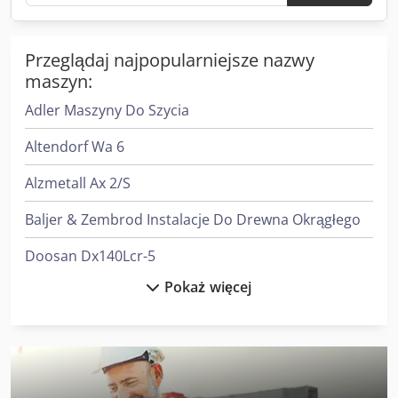
Przeglądaj najpopularniejsze nazwy
maszyn:
Adler Maszyny Do Szycia
Altendorf Wa 6
Alzmetall Ax 2/S
Baljer & Zembrod Instalacje Do Drewna Okrągłego
Doosan Dx140Lcr-5
Pokaż więcej
Heidenreich & Harbeck Strugarki Poprzeczne Do Przekładni Zębatych
Heidenreich & Harbeck Wytaczarki Do Otworów Głębokich
Hitachi Zx33U-6