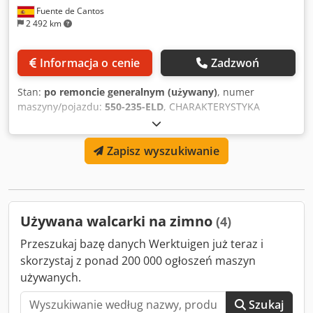
Fuente de Cantos
2 492 km
Informacja o cenie
Zadzwoń
Stan:
po remoncie generalnym (używany)
, numer
maszyny/pojazdu:
550-235-ELD
, CHARAKTERYSTYKA
OGÓLNA Dodpjd Nw Ttsfx Amvekr Maks. średnica
walcowania 41 mm Maks. zakres modułów/min. 1,5 / 0,39
Zapisz wyszukiwanie
Maks. szerokość toczenia 92 mm Maks. skok suwaka
narzędzia 760 mm Maks. długość stojaka 610 mm Max/min.
podziałka średnicy 20/40-32/64 Nr produkcji 550-235-ELD
CHARAKTERYSTYKA ELEKTRYCZNA Moc silnika głównego 15
KM
Używana walcarki na zimno
(4)
Przeszukaj bazę danych Werktuigen już teraz i
skorzystaj z ponad 200 000 ogłoszeń maszyn
używanych.
Szukaj