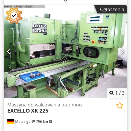
Ogłoszenia
1
/
3
Maszyna do walcowania na zimno
EXCELLO
XK 225
Metzingen
796 km