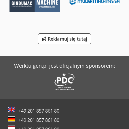
Weima C 140
Weima Wl 4
Weima Wl 6
Weima Wl 6 S
Reklamuj się tutaj
Weinbrenner Tsv 6/3050
Werner & Pfleiderer Maszyny Do Podziału Ciasta I Do Efektów
Werktuigen.pl jest oficjalnym sponsorem:
+49 201 857 861 80
+49 201 857 861 80