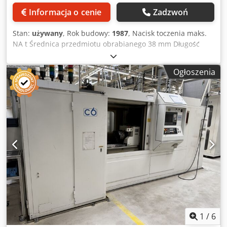
Informacja o cenie
Zadzwoń
Stan:
używany
, Rok budowy:
1987
, Nacisk toczenia maks.
NA t Średnica przedmiotu obrabianego 38 mm Długość
przedmiotu obrabianego 500 mm Całkowite
zapotrzebowanie mocy 24 kW Masa maszyny ok. 10 ton
Ogłoszenia
Zapotrzebowanie na miejsce ok. m Maks. Skok prowadnic
narzędzia góra/dół 760 mm Maks. Maks. długość stojaka ok.
610 mm Długość przedmiotu obrabianego między
środkami ok. 500 mm Maks. szerokość uzębienia/szerokość
profilu 92 mm Maks. średnica obrabianego przedmiotu 38
mm Skok konika hydraulicznego na wsporniku ok. 500 mm
Zakres modułów od/do 0,3 do 1,3 modułu Napęd całkowity
ok. 24 kW - 380 V - 50 Hz Masa całkowita ok. 10 000 kg
Akcesoria / wyposażenie specjalne: Dkjdpst Hw D Defx
Amver " Podajnik przedmiotów obrabianych KBH
równoległy do maszyny, obecnie skonfigurowany do
podawania i rozładowywania przedmiotów obrabianych w
kształcie wału o długości ok. 16 Ø x 200 mm z
pryzmatycznym przenośnikiem taśmowym i stacją
1
/
6
podnoszącą dla 2 wałów (część surowa/wykończona) w