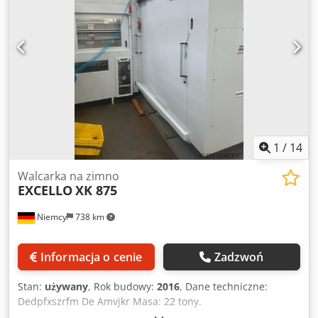
1
/
14
Walcarka na zimno
EXCELLO
XK 875
Niemcy
738 km
Informacja o cenie
Zadzwoń
Stan:
używany
, Rok budowy:
2016
, Dane techniczne:
Dedpfxszrfm De Amvjkr Masa: 22 tony.