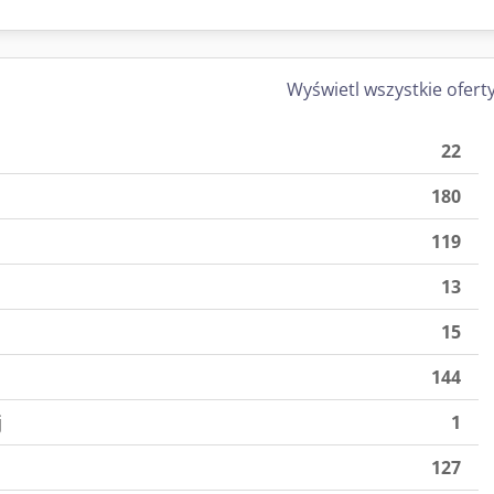
Wyświetl wszystkie ofert
22
180
119
13
15
144
j
1
127