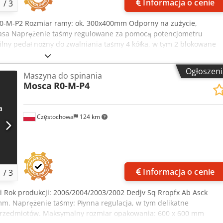
Informacja o cenie
1
/
3
 R0-M-P2 Rozmiar ramy: ok. 300x400mm Odporny na zużycie,
asa Naprężenie taśmy regulowane za pomocą potencjometru
lny pedał nożny do zwalniania taśmy 4 kółka, w tym 2 blokowane
n automatycznych Napięcie sieciowe: 230 V, 50/60 Hz Moc - 240 V
999 Dcsdpfx Ajv Sq R Ejb Aek Ilość: 3 sztuki Cena za sztukę
Ogłoszeni
Maszyna do spinania
Mosca
R0-M-P4
Częstochowa
124 km
Informacja o cenie
1
/
3
ki Rok produkcji: 2006/2004/2003/2002 Dedjv Sq Rropfx Ab Asck
m. Naprężenie taśmy: Płynna regulacja, w tym delikatne
przedmiotów. Maksymalny rozmiar opakowania: 600 x 600 mm