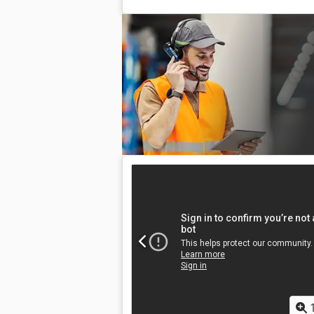
(szerokość x wysokość). System zgrzew
Minimalna wysokość opakowania: ok. 1
Polipropylen (PP). Zasilanie: 230 V.