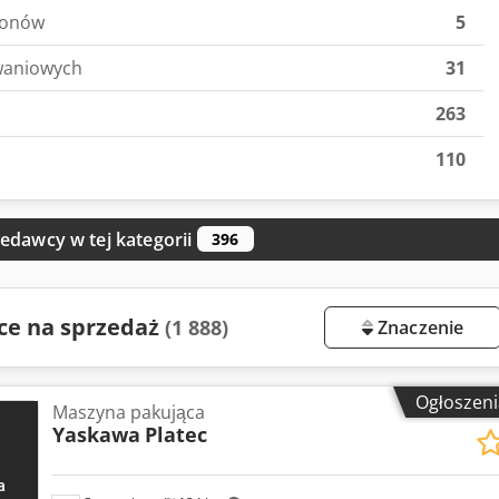
tonów
5
waniowych
31
263
110
edawcy w tej kategorii
396
ce na sprzedaż
(1 888)
Znaczenie
Ogłoszeni
Maszyna pakująca
Yaskawa
Platec