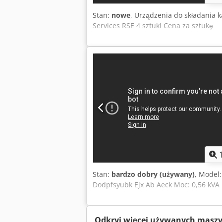
Stan:
nowe
, Urządzenia do składania 
Services RSE 4 sztuki Cena za sztukę
Stan:
bardzo dobry (używany)
, Model:
Dodpfsyubk Ejx Ab Aeck Moc: 0,56 kVA
Odkryj więcej używanych masz