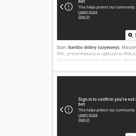
Stan:
bardzo dobry (używany)
, Maszy
film, prezentowany w ogłoszeniu Rok p
Obsługiwane wymiary kartonów: Warian
mm Wariant 2: Zewnętrzne: 600 × 595