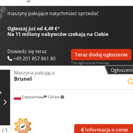
ania: Zgrzewanie gorącym klinem. Wysokość stołu: ok. 820–925 mm.
0 mm. Maksymalna waga opakowania: ok. 25 kg. Materiał taśmy:
maszyny pakujące natychmiast sprzedać
Ogłaszaj już od 4,49 €
*
Na
11 miliony nabywców
czekają na Ciebie
Dowiedz się teraz
Teraz dodaj ogłoszenie
+49 201 857 861 80
*za ogłoszenie/miesiąc
Ogłoszeni
Maszyna pakująca
Brunel
Częstochowa
124 km
Zapyt
Informacja o cenie
1
/
1