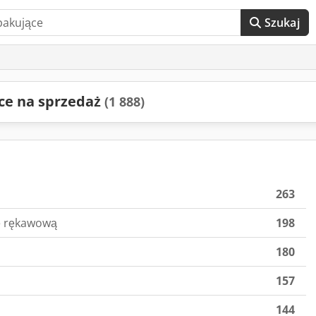
Szukaj
ce na sprzedaż
(1 888)
263
ę rękawową
198
180
157
144