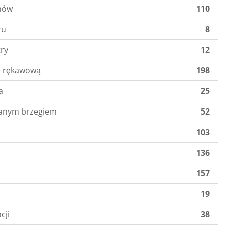
nów
110
ru
8
ry
12
ę rękawową
198
a
25
wanym brzegiem
52
103
136
157
19
cji
38