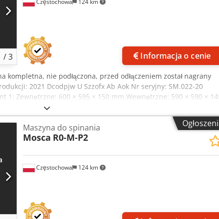
Częstochowa
124 km
Informacja o cenie
1
/
3
na kompletna, nie podłączona, przed odłączeniem został nagrany
rodukcji: 2021 Dcodpjw U Szzofx Ab Aok Nr seryjny: SM.022-20
t 1: Zewnętrzne: 600 × 595 × 150 mm Wewnętrzne: 590 × 590 × 14
 × 133 mm Wewnętrzne: 590 × 590 × 128 mm
Ogłoszeni
Maszyna do spinania
Mosca
R0-M-P2
Częstochowa
124 km