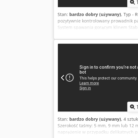
Stan:
bardzo dobry (używany)
, Typ -
pozytywnie kontrolowany prowadnik p
System spawania gorącym klinem Stabi
Taśmy: taśmy PP odpowiednie do maszy
O,5 ​​kW / 50 Hz 2,4 A Rok: 2001/1998/1
Stan:
bardzo dobry (używany)
, 4 sztu
Szerokość taśmy: 5 mm, 9 mm lub 12 m
naprężenie w przypadku delikatnych 