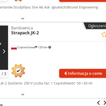
kartonów Dcsdpfxjvu Srie Ab Ask Igluetech/Brunel Engineering
Ogłoszeni
Bandownica
Strapack
JK-2
Częstochowa
126 km
Informacja o cenie
1
/
3
 JK-2 Zasilanie: 230 V Liczba faz: 1 Częstotliwość: 50 / 60 Hz
yn