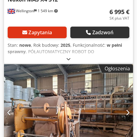
6 995 €
Wellington
1 549 km
SK plus VAT
Zapytania
Zadzwoń
Stan:
nowe
, Rok budowy:
2025
, Funkcjonalność:
w pełni
sprawny
, PÓŁAUTOMATYCZNY ROBOT DO
OPAKOWYWANIA PALET FOLIĄ STRETCH Prędkość
przemieszczania wózka w górę i w dół Owijania
Ogłoszenia
wzmacniające na górze i na dole Napięcie folii Prędkość
obrotowa stołu Ergonomiczny zatrzymywacz wózka na
końcu cyklu Cykl góra-dół Cedoxx Ry Njpfx Ahusha Cykl
uczenia się Opóźnienie wysokościomierza i fotokomórki 6
programów do zapisania