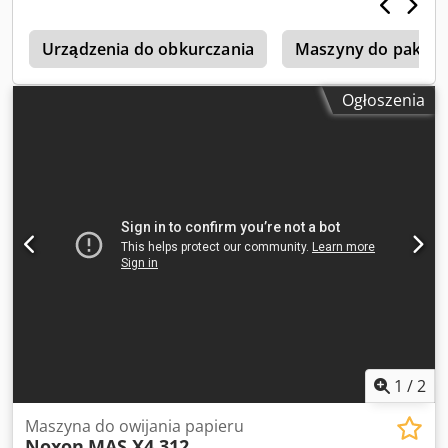
wózka na końcu cyklu Cykl góra-dół Tylko cykl w górę Cykl
manualny Cykl samonauki Chodpjxwa I Tsfx Ahusa
Wysokościomierz i opóźnienie fotokomórki 6 programów do
Urządzenia do obkurczania
Maszyny do pakowa
zapisu N-Connect: zdalne połączenie Wi-Fi dla pełnej
kontroli maszyny
Ogłoszenia
1
/
2
Maszyna do owijania papieru
Noxon
MAS X4 312