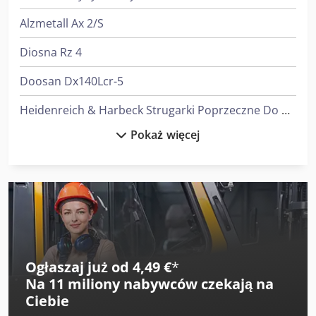
Alzmetall Ax 2/S
Diosna Rz 4
Doosan Dx140Lcr-5
Heidenreich & Harbeck Strugarki Poprzeczne Do Przekładni Zębatych
Pokaż więcej
Heidenreich & Harbeck Wytaczarki Do Otworów Głębokich
Juki Maszyny Do Szycia
Komatsu Hb365Lc-3
Lagun L 1400
Langzauner Lzg-M-Ii-Sy
Ogłaszaj już od 4,49 €
*
Na
11 miliony nabywców
czekają na
Linde L 10
Ciebie
Linde L 12