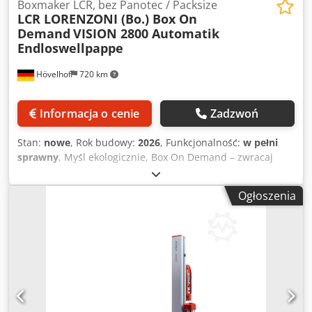
Boxmaker LCR, bez Panotec / Packsize
LCR LORENZONI (Bo.) Box On
Demand
VISION 2800 Automatik
Endloswellpappe
Hövelhof
720 km
Informacja o cenie
Zadzwoń
Stan:
nowe
, Rok budowy:
2026
, Funkcjonalność:
w pełni
sprawny
, Myśl ekologicznie, Box On Demand – zwracaj
uwagę na swój ślad węglowy (CO2). Maszyna do produkcji
kartonów, typ Vision 2800 Automatik Do obróbki kartonów z
Ogłoszenia
tektury falistej z podajnika stosu, przystosowana również
do podawania pojedynczych arkuszy. Opis maszyny:
Oferowane urządzenie należy do serii maszyn działających
statycznie, co oznacza, że wszystkie operacje poprzeczne
są realizowane na zatrzymanym kartonie. Maszyna została
zaprojektowana z myślą o wysokiej wydajności.
Maksymalna szerokość robocza kartonu wynosi 2800 mm.
Wszystkie ustawienia narzędzi odbywają się