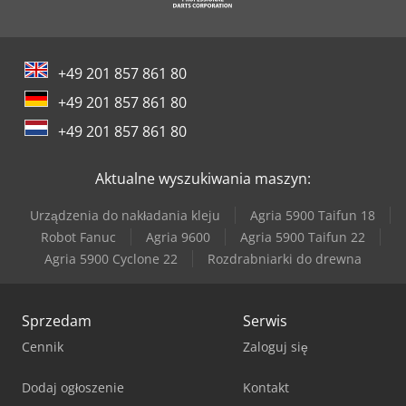
Werner & Pfleiderer Kontenery
Werner & Pfleiderer Maszyny Do Podziału Ciasta I Do Efektów
+49 201 857 861 80
+49 201 857 861 80
+49 201 857 861 80
Aktualne wyszukiwania maszyn:
Urządzenia do nakładania kleju
Agria 5900 Taifun 18
Robot Fanuc
Agria 9600
Agria 5900 Taifun 22
Agria 5900 Cyclone 22
Rozdrabniarki do drewna
Sprzedam
Serwis
Cennik
Zaloguj się
Dodaj ogłoszenie
Kontakt