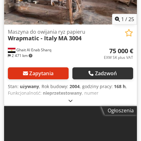
1
/
25
Maszyna do owijania ryz papieru
Wrapmatic - Italy
MA 3004
75 000 €
Ghait Al Enab Sharq
2 471 km
EXW SK plus VAT
Zapytania
Zadzwoń
Stan:
używany
, Rok budowy:
2004
, godziny pracy:
168 h
,
Funkcjonalność:
nieprzetestowany
, numer
maszyny/pojazdu:
MA 3004
, szerokość robocza:
920 mm
,
wysokość układania w stos:
80 mm
, wysokość produktu
Ogłoszenia
(maks.):
80 mm
, szerokość szafy sterowniczej:
400 mm
,
długość szafy sterowniczej:
100 mm
, wysokość szafy
sterowniczej:
150 mm
, model silnika:
Nordson 3400 V
,
WRAPMATIC GRM — Owijarka ryz folio wyposażona w
programy logiczne, szafy sterownicze, panel operatorski