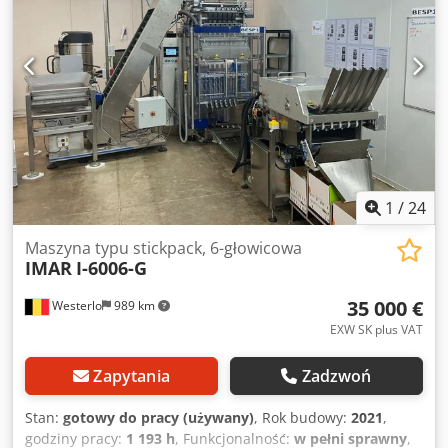
1
/
24
Maszyna typu stickpack, 6-głowicowa
IMAR
I-6006-G
35 000 €
Westerlo
989 km
EXW SK plus VAT
Zapytania
Zadzwoń
Stan:
gotowy do pracy (używany)
, Rok budowy:
2021
,
godziny pracy:
1 193 h
, Funkcjonalność:
w pełni sprawny
,