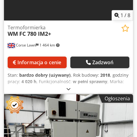
1
/
8
Termoformierka
WM
FC 780 IM2+
Corse Lawn
1 464 km
Informacja o cenie
Zadzwoń
Stan:
bardzo dobry (używany)
, Rok budowy:
2018
, godziny
pracy:
4 020 h
, Funkcjonalność:
w pełni sprawny
, Marka:
WM Model: FC 780 IM2+ Rok produkcji: 2018 Godziny
pracy: ok. 4038 Termin dostawy: natychmiast Stacje:
Ogłoszenia
formowanie, cięcie oraz (dolne) układanie w stos
Maksymalny rozmiar narzędzia: 780 x 570 mm Głębokość
tłoczenia: 130 / 130 mm Maksymalna szerokość materiału:
810 mm Maksymalna grubość arkusza: 1,8 mm
Maksymalna siła zamykania formy: 20 000 daN Ciśnienie
formowania: 7 bar Maksymalna liczba cykli na minutę: 45