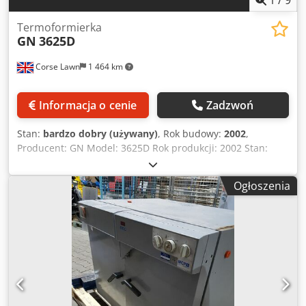
Termoformierka
GN
3625D
Corse Lawn
1 464 km
Informacja o cenie
Zadzwoń
Stan:
bardzo dobry (używany)
, Rok budowy:
2002
,
Producent: GN Model: 3625D Rok produkcji: 2002 Stan:
używany Numer magazynowy: 00043 Maksymalny obszar
formowania: 915 × 635 mm (36" × 25") Chedpfoziw Rvsx
Ogłoszenia
Apbsa Maksymalna szerokość folii: 965 mm (38")
Maksymalna głębokość formowania: 125 mm (5") Grubość
materiału: Zazwyczaj 0,2–1,8 mm (w zależności od
materiału) System napędu: Serwonapęd stołu i transportu
arkusza Wymagania powietrza: 6–8 bar (90–120 psi)
Maksymalna wydajność: do 35–40 cykli/min