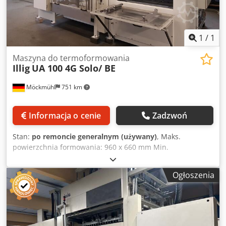
1
/
1
Maszyna do termoformowania
Illig
UA 100 4G Solo/ BE
Möckmühl
751 km
Informacja o cenie
Zadzwoń
Stan:
po remoncie generalnym (używany)
, Maks.
powierzchnia formowania: 960 x 660 mm Min.
powierzchnia formowania: 210 x 170 mm Maks. rozmiar
płyty: 1000 x 700 mm Min. rozmiar płyty: 310 x 210 mm
Ogłoszenia
Maks. grubość płyty przy podawaniu ręcznym: 12 mm
Maks. grubość płyty przy podawaniu automatycznym: 10
mm Maks. wysokość narzędzia: 490 mm Maks. głębokość
tłoczenia: 300 mm (pozytywna/negatywna) Całkowita moc:
ok. 64,0 kW/115 A Wyposażenie techniczne: - Sterowanie