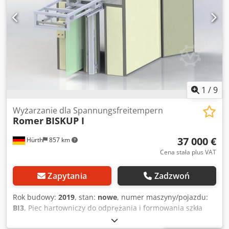
dobry (maszyna czysta i zadbana, używana tylko i
wyłącznie do spieniania białego polistyrenu) Za dodatkowa
oplata istnieje możliwość zorganizowania przez nasza
firmę transportu, oraz montażu i uruchomienia maszyny
przez naszych techników we wskazanym przez klienta
miejscu
1
/
9
Wyżarzanie dla Spannungsfreitempern
Romer
BISKUP I
37 000 €
Hürth
857 km
Cena stała plus VAT
Zapytania
Zadzwoń
Rok budowy:
2019
, stan:
nowe
, numer maszyny/pojazdu:
BI3
, Piec hartowniczy do odprężania i formowania szkła
akrylowego Cjdpfjb Nzycjx Apbsha Piec posiada dwoje