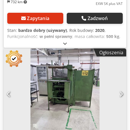
732 km
EXW SK plus VAT
Zapytania
Zadzwoń
Stan:
bardzo dobry (używany)
, Rok budowy:
2020
,
Funkcjonalność:
w pełni sprawny
, masa całkowita:
500 kg
,
Zobacz także stronę internetową: bdtronic.com/de-
de/heissnietanlagen/vollautomatisch-heissnieten/
Ogłoszenia
Dostępne są także inne podobne maszyny. Obecnie
fizycznie znajduje się w zakładzie-córce. Chjdpfxsy Nzhbe
Apbsa