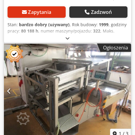
Zapytania
Zadzwoń
Stan:
bardzo dobry (używany)
, Rok budowy:
1999
, godziny
pracy:
80 188 h
, numer maszyny/pojazdu:
322
, Maks.
szerokość folii 700-800 mm Wyposażenie / dalsze
informacje: -GREINER UKŁADANIE / urządzenie
Ogłoszenia
przekazujące R3 (Nr ref.: 95002.24) // Nr fabr.: 00020 // Rok
prod.: 1998 CENA GREINER UKŁADANIA: 6.500 € / PARTIA
SZWAJCARIA Ogrzewanie górne i dolne Przetwarzane
materiały: PS i PP 450 PS // 350 PP Na maszynie pracowały
następujące narzędzia: 8-gniazdowe narzędzie Ø95, 15-
gniazdowe narzędzie Ø73 oraz 15-gniazdowe narzędzie
Ø86 Cjdpfoq Nn Hcex Apbsha W szczególności
produkowano opakowania dla przemysłu mleczarskiego.
Cykl roboczy wynosi 18-25 taktów – w zależności od wagi
kubka.
1
/
3