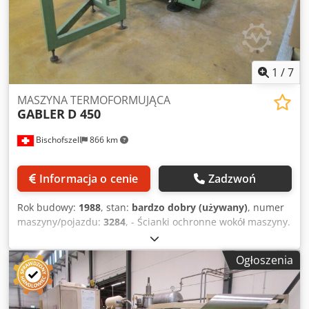
1
/
7
MASZYNA TERMOFORMUJĄCA
GABLER
D 450
Bischofszell
866 km
Informacja o cenie
Zadzwoń
Rok budowy:
1988
, stan:
bardzo dobry (używany)
, numer
maszyny/pojazdu:
3284
, - Ścianki ochronne wokół maszyny.
(min.) grubość materiału: 0,65 mm (maks.) grubość
materiału: 2 mm Dane techniczne: Codpshbu E Hefx
Ogłoszenia
Apbsha Szerokość folii maks./min. 450/350 mm Obszar
formowania maks. 430 x 160 mm Głębokość tłoczenia maks.
negatyw/pozytyw 6/20 mm (na życzenie negatyw 22 mm)
Ogrzewanie górne maks. 10,15 kW Napędy silnikowe 3,0