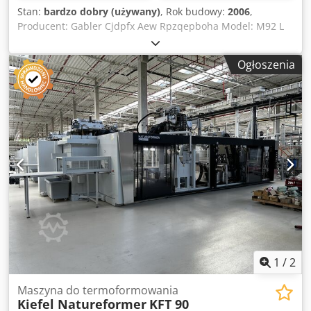
Stan:
bardzo dobry (używany)
, Rok budowy:
2006
,
Producent: Gabler Cjdpfx Aew Rpzqepboha Model: M92 L
Rok produkcji: 2006 Stan: Bardzo dobry Numer
magazynowy: 00006 Maks. pole formowania: 750 x 436 mm
Ogłoszenia
Głębokość tłoczenia: 150 mm Maks. szerokość materiału:
835 mm Maks. liczba cykli/min: 44 Maks. siła zamykania
formy: 350 kN Maks. moc grzałki górnej: 81,90 kW Maks.
moc grzałki dolnej: 54,60 kW Ciśnienie robocze powietrza: 8
bar Zasilanie: 230V 50Hz Całkowite zapotrzebowanie mocy:
138,66 kW Przybliżone wymiary: 7.925 x 5.320 x 3.900 mm
(Dł x Sz x Wys) Przybliżona waga: 10.400 kg Uwagi:
Wszystkie dane mogą ulec zmianie i/lub zawierać błędy.
Wszystkie urządzenia podlegają dostępności i/lub
wcześniejszej sprzedaży.
1
/
2
Maszyna do termoformowania
Kiefel Natureformer
KFT 90