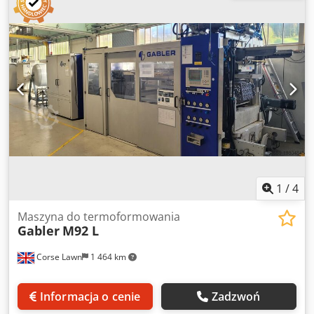
Maksymalna temperatura rolek grzewczych 140 °C
Owinięcie materiału 563 Grad Całkowite podłączone
obciążenie 36,0 kW Wymiary 2300 x 1400 x 2400 mm
długość x szerokość x wysokość (300 kg) Chjdpfx Apjuzi I
Esboa Wszystkie szczegóły mogą ulec zmianie i/lub
zawierać błędy. Wszystkie urządzenia są dostępne w
zależności od dostępności i/lub wcześniejszej sprzedaży
1
/
4
Maszyna do termoformowania
Gabler
M92 L
Corse Lawn
1 464 km
Informacja o cenie
Zadzwoń