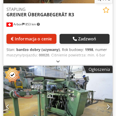
STAPLING
GREINER
ÜBERGABEGERÄT R3
Arbon
853 km
Informacja o cenie
Zadzwoń
Stan:
bardzo dobry (używany)
, Rok budowy:
1998
, numer
maszyny/pojazdu:
00020
, Ciśnienie powietrza: min. 6 bar
Csdeupi Aqjpfx Apbjha Maksymalny rozmiar kosza do
układania wynosi 530x300 mm
Ogłoszenia