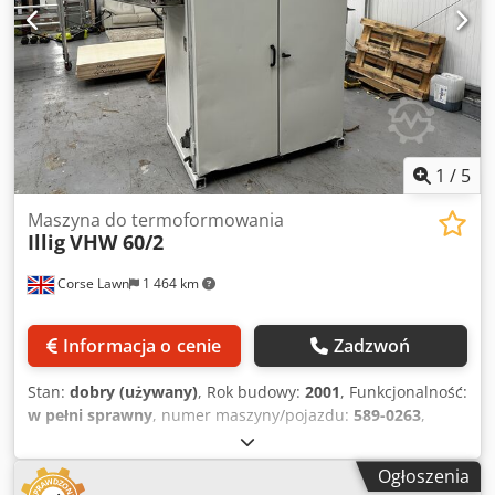
Całkowita moc przyłączona: 140 kW Przybliżona długość
całkowita: 11 000 mm Przybliżona szerokość: 5 000 mm
Codpfx Apszam Hpsboha Przybliżona wysokość: 2 550 mm
Przybliżona masa całkowita: 11 000 kg Wszystkie szczegóły
mogą ulec zmianie i/lub zawierać błędy. Wszystkie
urządzenia dostępne w zależności od dostępności i/lub
wcześniejszej sprzedaży.
1
/
5
Maszyna do termoformowania
Illig
VHW 60/2
Corse Lawn
1 464 km
Informacja o cenie
Zadzwoń
Stan:
dobry (używany)
, Rok budowy:
2001
, Funkcjonalność:
w pełni sprawny
, numer maszyny/pojazdu:
589-0263
,
Marka Illig Model VHW 60/2 Rok 2001 Stan dobry Liczba
walców grzewczych Dwa Maksymalna szerokość materiału
Ogłoszenia
610 mm Maksymalna grubość materiału 1,8 mm