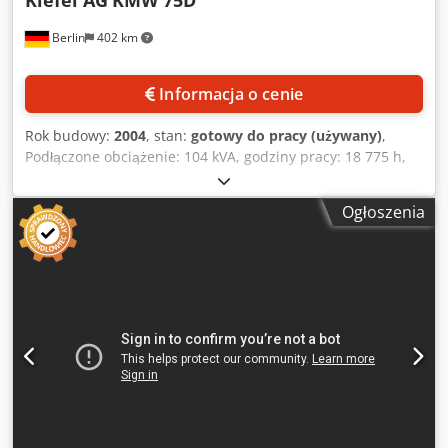
Kiefel AG
KMW 75D
napędzany pneumatycznie Stacja nawojowa do odpadów
Berlin
402 km
szkieletowych, zmotoryzowana Uwaga: Formy nie są
zawarte w zakresie dostawy.
Informacja o cenie
Rok budowy:
2004
, stan:
gotowy do pracy (używany)
,
Podłączone obciążenie: 104 kVA, godziny pracy: 18 775 h,
łańcuch systemu szyn łańcuchowych został odnowiony w
2018 roku. Codpfsl Ax Tvjx Apbjha
Ogłoszenia