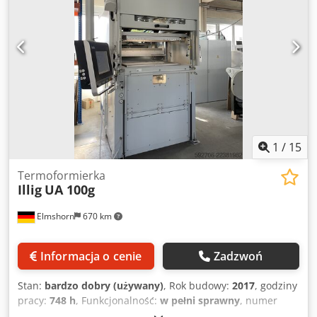
1
/
15
Termoformierka
Illig
UA 100g
Elmshorn
670 km
Informacja o cenie
Zadzwoń
Stan:
bardzo dobry (używany)
, Rok budowy:
2017
, godziny
pracy:
748 h
, Funkcjonalność:
w pełni sprawny
, numer
maszyny/pojazdu:
5231847
, rodzaj prądu wejściowego: