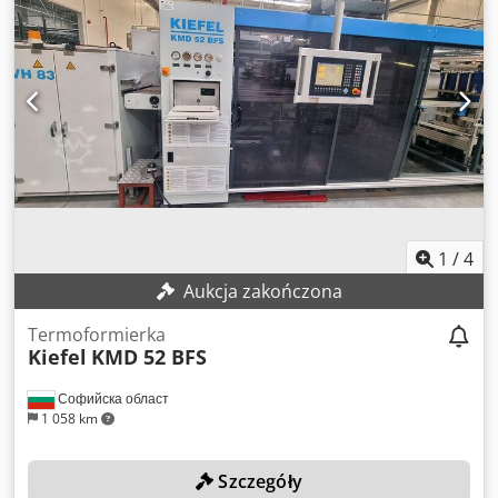
1
/
4
Aukcja zakończona
Termoformierka
Kiefel
KMD 52 BFS
Софийска област
1 058 km
Szczegóły