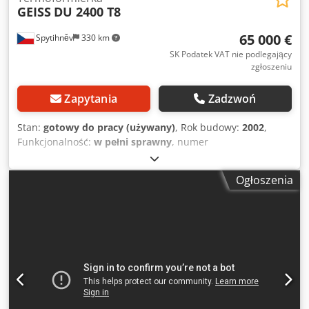
GEISS
DU 2400 T8
65 000 €
Spytihněv
330 km
SK Podatek VAT nie podlegający
zgłoszeniu
Zapytania
Zadzwoń
Stan:
gotowy do pracy (używany)
, Rok budowy:
2002
,
Funkcjonalność:
w pełni sprawny
, numer
maszyny/pojazdu:
02 2406
, GEISS DU 2400 X 2400 T8 ROK
PRODUKCJI: 2002 NUMER SERYJNY: 02 2406 CAŁKOWITE
Ogłoszenia
ZUŻYCIE ENERGII: 517,9 kW PRĄD ZNAMIONOWY: 750 A
MOC GRZEWCZA (górna - dolna): 462,9 kW NAPIĘCIE
ZNAMIONOWE: 230/240 V CZĘSTOTLIWOŚĆ: 50 Hz
CAŁKOWITA MASA: 141,1 kN ZUŻYCIE POWIETRZA: 3315
litrów/cykl PRZYŁĄCZE POWIETRZA: 6 x 10/5 do 8 x 10/5 Pa
PRZYŁĄCZE WODY: min. 1,5 x 10/5 do max. 2,5 x 10/5 Pa
Csdpfx Apjyin Ugsbeha Do zaoferowania duża maszyna do
termoformowania próżniowego Geiss. Min. format cięcia
paneli: 1100 mm/1300 mm, maks. format cięcia: 2100