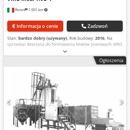
Rimini
1 001 km
Informacja o cenie
Zadzwoń
Stan:
bardzo dobry (używany)
, Rok budowy:
2016
, Na
sprzedaż: Maszyna do formowania bloków pionowych VIRO
model TNG-4 Specyfikacja: • Rok produkcji: 2016 • Wymiary
bloku: - Wysokość 4100 mm - Głębokość 1300 mm -
Ogłoszenia
Szerokość 1040 mm Cjdpopwbmbefx Apboha - Objętość
całkowita 5,5 m³ • Czasy cykli: - Gęstość 12-16 g/l: 20-22
bloki/godz. - Gęstość 17-19 g/l: 18-20 bloki/godz. - Gęstość
20-23 g/l: 16-18 bloki/godz. - Gęstość 24-28 g/l: 14-15
bloki/godz. - Gęstość 29-35 g/l: 12-14 bloki/godz. • System
napełniania: - Pojemność silosu: 10 m³ -
Wysokociśnieniowa dmuchawa ssąca: 11 kW - Średnica
napełniania: 300 mm - Napęd: hydrauliczny • Mechanika: -
System hydrauliczny: 15 kW - Wyjmowanie formy:
hydrauliczne - Ruch drzwi: hydrauliczny • Wyposażenie
elektryczne: - Serwowzmacniacze: Mitsubishi -
Przemienniki częstotliwości: Mitsubishi - PLC: Siemens