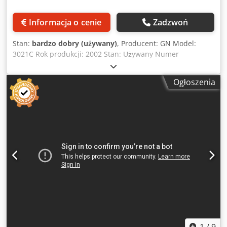
591 // 459 // 10 // Kubek termiczny ⌀ 81/180 ml 740 // - // -
// Standardowy kubek z rantem do zgrzewania ⌀ 75-120 ml
Informacja o cenie
Zadzwoń
3589 // 458 // 12 // Coffee-to-go / kubek termiczny,
pojemność 80 ml 595 // 456 // 10 // Kubek automatyczny,
Stan:
bardzo dobry (używany)
, Producent: GN Model:
pojemność 150 ml 210 // - // - // Forma do pieczenia / część
3021C Rok produkcji: 2002 Stan: Używany Numer
techniczna / płytka lub taca 8000 // 455 // - // Kubek z
inwentarzowy: 00044 Maksymalna powierzchnia robocza:
granulatu 180 ml / część techniczna z płaskim rantem do
760 x 530 mm Maksymalna głębokość wytłaczania: 125 mm
zgrzewania
Ogłoszenia
Długość cięcia – APET: 3810 mm Długość cięcia – wszystkie
pozostałe materiały: 6350 mm Maksymalna szerokość
arkusza: 815 mm Zakres grubości arkusza: 0,15–1,0 mm
Maksymalna liczba cykli na minutę (praca na sucho): 30
Minimalne ciśnienie powietrza: 6,8 bara Przybliżona waga:
3636 kg W zestawie: Robot do układania elementów firmy
Premier Automation Codpfx Ajziw R Nopbsha Uwagi:
Wszystkie dane mogą ulec zmianie i/lub zawierać błędy.
Dostępność urządzeń jest ograniczona i/lub mogą one
zostać sprzedane wcześniej.
1
/
9