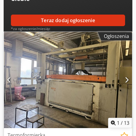
Teraz dodaj ogłoszenie
*za ogłoszenie/miesiąc
Ogłoszenia
1
/
13
Termoformierka