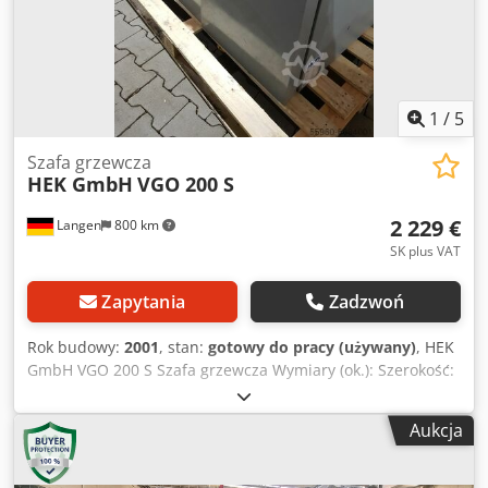
1
/
5
Szafa grzewcza
HEK GmbH
VGO 200 S
2 229 €
Langen
800 km
SK plus VAT
Zapytania
Zadzwoń
Rok budowy:
2001
, stan:
gotowy do pracy (używany)
, HEK
GmbH VGO 200 S Szafa grzewcza Wymiary (ok.): Szerokość:
1035 mm Głębokość: 800 mm + rura 210 mm Wysokość: 820
Chodpfx Apog Hzqbebja
Aukcja