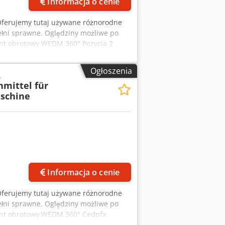
Informacja o cenie
Oferujemy tutaj używane różnorodne
ełni sprawne. Oględziny możliwe po
nt obrotowy WEDM 360° Pozycja 2
er WEDM 90° Crsdpfx Alexqn Ubs Nof
2 MiniBlock Pozycja 6 System 3R-202
Ogłoszenia
,
ści WEDM Pozycja 9 System 3R-218/30S
mittel für
acro Pozycja 12 System 3R-294.3
schine
-200-4J-2 470mm System 3R-200-4J-2
cja 18 System 3R-239–545 0006-V01
Informacja o cenie
Oferujemy tutaj używane różnorodne
ełni sprawne. Oględziny możliwe po
ent obrotowy WEDM 360° Cedpfx
ja 3 System 3R-201J Adapter WEDM 90°