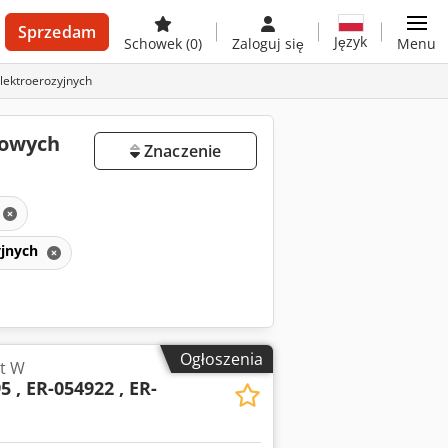
Sprzedam
Język
Schowek
(0)
Zaloguj się
Menu
lektroerozyjnych
towych
Znaczenie
yjnych
Ogłoszenia
et W
5 , ER-054922 , ER-