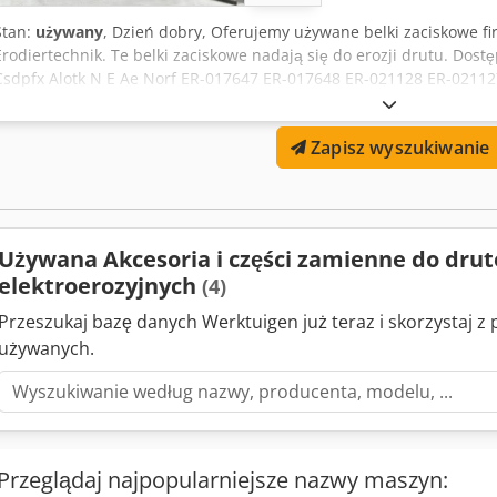
Stan:
używany
, Dzień dobry, Oferujemy używane belki zaciskowe fi
Erodiertechnik. Te belki zaciskowe nadają się do erozji drutu. Dos
Csdpfx Alotk N E Ae Norf ER-017647 ER-017648 ER-021128 ER-0211
Technologia erozji Becker SB430-SB680 Urządzenia mocujące noszą 
stanie technicznym. Możliwy również odbiór indywidualny. Dostępn
Zapisz wyszukiwanie
jakieś pytania? Jesteśmy do Państwa dyspozycji.
Używana Akcesoria i części zamienne do dr
elektroerozyjnych
(4)
Przeszukaj bazę danych Werktuigen już teraz i skorzystaj 
używanych.
Przeglądaj najpopularniejsze nazwy maszyn: