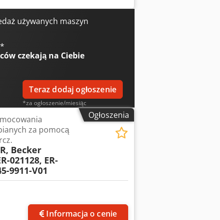
2 MiniBlock Pozycja 6 System 3R-202
ści WEDM Pozycja 9 System 3R-218/30S
edaż używanych maszyn
acro Pozycja 12 System 3R-294.3
-200-4J-2 470mm System 3R-200-4J-2
€
*
cja 18 System 3R-239–545 0006-V01
wców
czekają na Ciebie
Teraz dodaj ogłoszenie
*za ogłoszenie/miesiąc
Ogłoszenia
 mocowania
bianych za pomocą
rcz.
R, Becker
ER-021128, ER-
45-9911-V01
Informacja o cenie