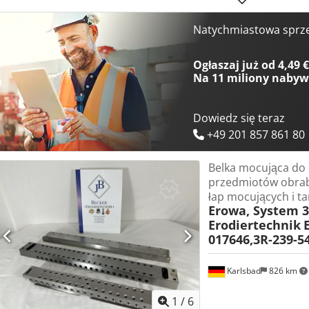
Pozycja 4 System 3R-201J Adapter WEDM 90° Pozycja 5 System 3R-20
MiniBlock Pozycje 7+8 System 3R-204 Adapter do regulacji wysoko
Natychmiastowa sprz
Zestaw uchwytów Pozycja 11 System 3R-602.21 Manualne uchwyty M
Imadło Pozycja 15 System 3R-293.3 SuperVice Pozycja 17 System 3R
Ogłaszaj już od 4,49 
470mm System 3R-200-4J-2 330mm System 3R-200-4J-2 138mm Pozy
Na
11 miliony naby
System 3R-239–495 Wysyłka i oględziny możliwe!
Dowiedz się teraz
+49 201 857 861 80
Belka mocująca do
przedmiotów obra
łap mocujących i ta
Erowa, System 3
Erodiertechnik
017646,3R-239-5
Karlsbad
826 km
1
/
6