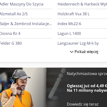
Adler Maszyny Do Szycia
Alzmetall Ax 2/S
Holzkraft Vsa 38 L
Baljer & Zembrod Instalacje Do Drewna Okrągłego
Index Ms22-6
Diosna Rz 4
Lagun L 1400
Felder G 380
Langzauner Lzg-M-Ii-Sy
Pokaż więcej
Felder G 480
Linde L 10
Fischer & Krecke Maszyny Do Worków
Linde L 12
Gildemeister Mf Twin 65
Mercedes-Benz V
Natychmiastowa sprz
Heidenreich & Harbeck Strugarki Poprzeczne Do Przekładni Zębatych
Rudnick & Enners R
Ogłaszaj już od 4,49 
Na
11 miliony naby
Dowiedz się teraz