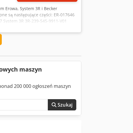
rm Erowa, System 3R i Becker
tępne są następujące części: ER-017646
27 System 3R 3R-239-545-9911-V01
ślady zużycia i są w bardzo dobrym
e są części zamienne i akcesoria. Masz
utowych maszyn
z ponad 200 000 ogłoszeń maszyn
Szukaj