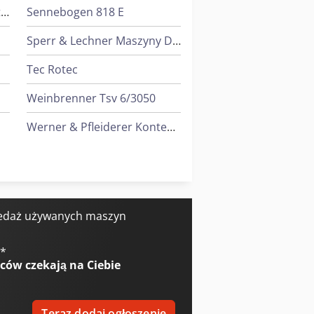
Heidenreich & Harbeck Wytaczarki Do Otworów Głębokich
Sennebogen 818 E
Sperr & Lechner Maszyny Do Cięcia
Tec Rotec
Weinbrenner Tsv 6/3050
Werner & Pfleiderer Kontenery
Werner & Pfleiderer Maszyny Do Podziału Ciasta I Do Efektów
Yeong Chin Machinery Industries Co. Ltd. (Ycm) Nfx400A
edaż używanych maszyn
ozdrabniarki Do Drewna
€
*
wców
czekają na Ciebie
Teraz dodaj ogłoszenie