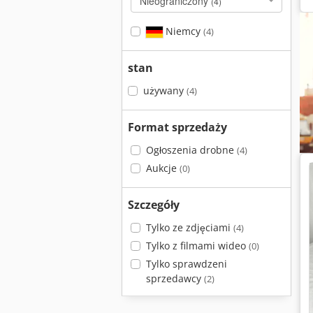
Nieograniczony
(4)
Niemcy
(4)
stan
używany
(4)
Format sprzedaży
Ogłoszenia drobne
(4)
Aukcje
(0)
Szczegóły
Tylko ze zdjęciami
(4)
Tylko z filmami wideo
(0)
Tylko sprawdzeni
sprzedawcy
(2)