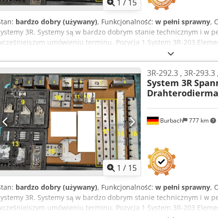
1
/
15
Stan:
bardzo dobry (używany)
, Funkcjonalność:
w pełni sprawny
, 
systemy 3R. Systemy są w bardzo dobrym stanie technicznym i w p
wcześniejszym umówieniu terminu. Pozycja 1 System 3R-203 Eleme
System 3R-201J Adapter WEDM 90° Pozycja 3 System 3R-201J Adapt
Pozycja 4 System 3R-201J Adapter WEDM 90° Pozycja 5 System 3R-20
3R-292.3 , 3R-293.3 
MiniBlock Pozycje 7+8 System 3R-204 Adapter do regulacji wysoko
System 3R
Spann
Zestaw uchwytów Pozycja 11 System 3R-602.21 Manualne uchwyty M
Drahterodierma
Imadło Pozycja 15 System 3R-293.3 SuperVice Pozycja 17 System 3R
470mm System 3R-200-4J-2 330mm System 3R-200-4J-2 138mm Pozy
System 3R-239–495 Wysyłka i oględziny możliwe!
Burbach
777 km
1
/
15
Stan:
bardzo dobry (używany)
, Funkcjonalność:
w pełni sprawny
, 
systemy 3R. Systemy są w bardzo dobrym stanie technicznym i w p
wcześniejszym umówieniu terminu. Pozycja 1 System 3R-203 Elem
Alsyzqmdj Norf Pozycja 2 System 3R-201J Adapter WEDM 90° Pozyc