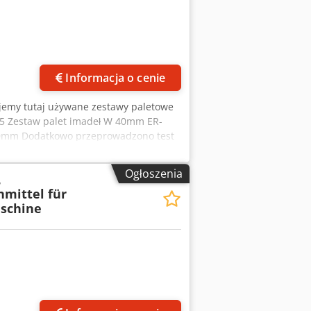
Informacja o cenie
rujemy tutaj używane zestawy paletowe
95 Zestaw palet imadeł W 40mm ER-
70mm Dodatkowo przeprowadzono test
chnicznie są w bardzo dobrym stanie.
zamienne. Czy ma pan jakieś pytania?
Ogłoszenia
,
mittel für
schine