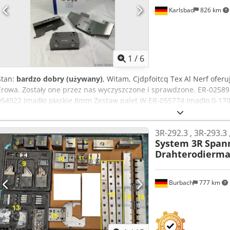
Karlsbad
826 km
1
/
6
Stan:
bardzo dobry (używany)
, Witam, Cjdpfoitcq Tex Al Nerf ofe
Erowa. Zostały one przez nas wyczyszczone i sprawdzone. ER-0258
054922 Imadło płaskie 8mm Zestaw palet W ER-055774 Imadło 0-1
funkcjonalny. Przyłbice posiadają niewielkie ślady użytkowania, te
Możliwy również odbiór indywidualny. Dostępne są również części 
3R-292.3 , 3R-293.3 
W takim razie jesteśmy do Państwa dyspozycji.
System 3R
Spann
Drahterodierma
Burbach
777 km