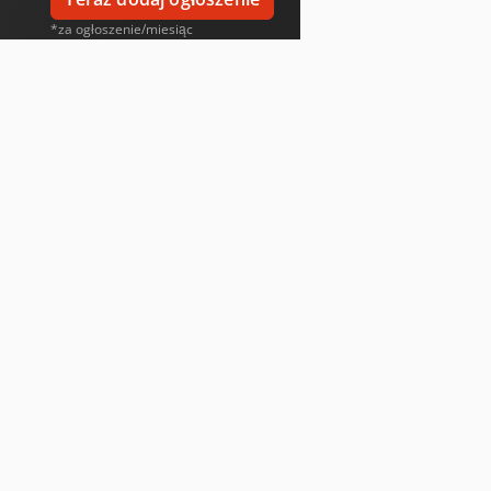
*za ogłoszenie/miesiąc