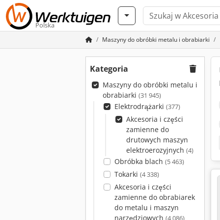
Polska
Maszyny do obróbki metalu i obrabiarki
Kategoria
Maszyny do obróbki metalu i
obrabiarki
(31 945)
Elektrodrążarki
(377)
Akcesoria i części
zamienne do
drutowych maszyn
elektroerozyjnych
(4)
Obróbka blach
(5 463)
Tokarki
(4 338)
Akcesoria i części
zamienne do obrabiarek
do metalu i maszyn
narzędziowych
(4 086)