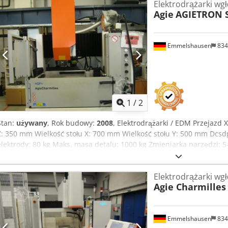
Elektrodrążarki wg
zbiornik Oś C Zmieniacz elektrod 32x
Agie
AGIETRON S
Emmelshausen
834
1
/
2
Stan:
używany
, Rok budowy:
2008
, Elektrodrążarki / EDM Przejazd
Z: 350 mm Wielkość stołu X: 700 mm Wielkość stołu Y: 500 mm Dcs
elektrody: 80 kg Maks. masa detalu: 1000 kg Zmieniarka narzędzi: 
Elektrodrążarki wg
Agie Charmilles
Emmelshausen
834