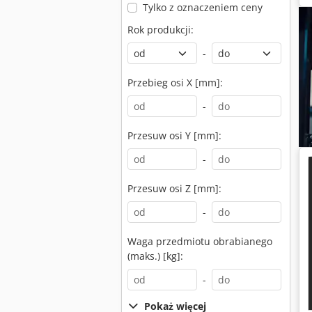
Tylko z oznaczeniem ceny
Rok produkcji:
-
Przebieg osi X [mm]:
-
Przesuw osi Y [mm]:
-
Przesuw osi Z [mm]:
-
Waga przedmiotu obrabianego
(maks.) [kg]:
-
Pokaż więcej