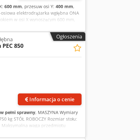
 X:
600 mm
, przesuw osi Y:
400 mm
,
3-osiowa elektrodrążarka wgłębna ONA
skokiem w osi X wynoszącym 600 mm,
 400 mm. Wymiary zbiornika
iotu obrabianego to 1500 kg. Jeśli
Ogłoszenia
łębna
ozważ maszynę ONA QX4, którą mamy na
m
PEC 850
miary zbiornika roboczego (dł. x szer. x
miotu: 1500 kg • Maksymalna waga
pięcie: 400 V • Częstotliwość: 50 Hz •
r • Waga jednostki generatora: 350 kg
Informacja o cenie
w pełni sprawny
, MASZYNA Wymiary
2750 kg STÓŁ ROBOCZY Rozmiar stołu:
mm Maksymalna waga przedmiotu
la bez uchwytu (maks. / min.): 595 /
Z: 415 mm Rozdzielczość X - Y - Z: