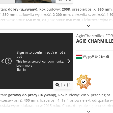
Stan:
dobry (używany)
, Rok budowy:
2008
, przebieg osi X:
550 mm
Z:
350 mm
, całkowita wysokość:
2 200 mm
, całkowita szerokość:
1 
szerokość stołu:
650 mm
, długość stołu:
850 mm
, Elektroerozyjna m
Dcjdpfx Aezqd Rrshmek
AgieCharmilles FO
AGIE CHARMILL
Węgry
849 km
1
/
11
Stan:
gotowy do pracy (używany)
, Rok budowy:
2015
, przebieg osi
przesuw osi Z:
400 mm
, liczba osi:
4
, Ta 4-osiowa elektrodrążarka
została wyprodukowana w 2015 roku. Charakteryzuje się ona skok
skokiem w osi Y wynoszącym 400 mm i skokiem w osi Z wynoszącym 