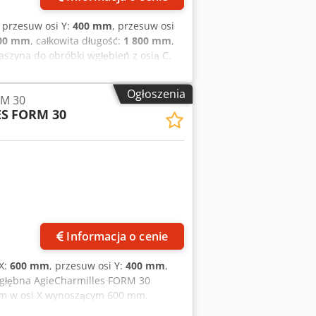
, przesuw osi Y:
400 mm
, przesuw osi
900 mm
, całkowita długość:
1 800 mm
,
aszyna do obróbki wgłębień z osią C.
Ogłoszenia
RM 30
ES
FORM 30
Informacja o cenie
 X:
600 mm
, przesuw osi Y:
400 mm
,
 wgłębna AgieCharmilles FORM 30
iem w osi X wynoszącym 600 mm,
400 mm. Jeśli chcesz uzyskać wysokiej