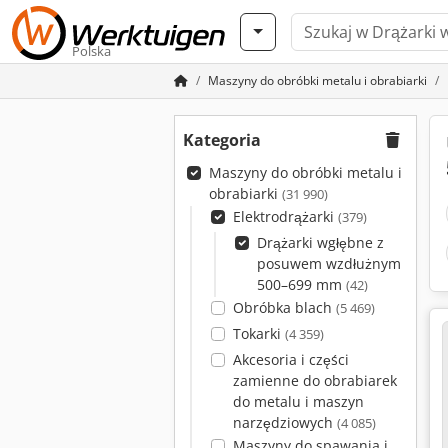
Polska
Maszyny do obróbki metalu i obrabiarki
Kategoria
Maszyny do obróbki metalu i
obrabiarki
(31 990)
Elektrodrążarki
(379)
Drążarki wgłębne z
posuwem wzdłużnym
500–699 mm
(42)
Obróbka blach
(5 469)
Tokarki
(4 359)
Akcesoria i części
zamienne do obrabiarek
do metalu i maszyn
narzędziowych
(4 085)
Maszyny do spawania i