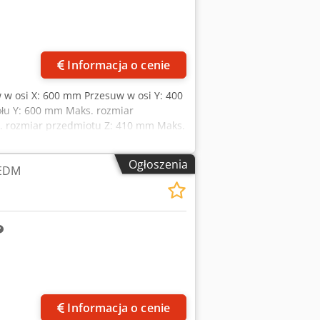
ięcej zdjęć
Informacja o cenie
 w osi X: 600 mm Przesuw w osi Y: 400
ołu Y: 600 mm Maks. rozmiar
. rozmiar przedmiotu Z: 410 mm Maks.
otu obrabianego: 1600 kg Generator:
na obróbka form i narzędzi
Ogłoszenia
 EDM
naczona do narzędziowni i budowy
Informacja o cenie