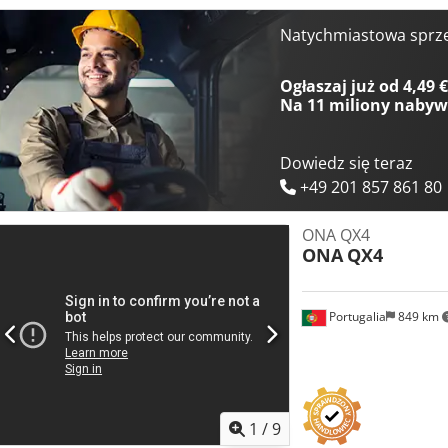
jakości możliwości kucia matrycowego, rozważ maszynę AgieCharm
sprzedaż. Skontaktuj się z nami, aby uzyskać więcej informacji. Dc
Natychmiastowa sprz
Ogłaszaj już od 4,49 
Na
11 miliony naby
Dowiedz się teraz
+49 201 857 861 80
ONA QX4
ONA
QX4
Portugalia
849 km
1
/
9