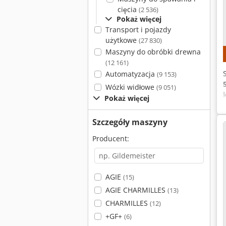
cięcia
(2 536)
Pokaż więcej
Transport i pojazdy
użytkowe
(27 830)
Maszyny do obróbki drewna
(12 161)
Automatyzacja
(9 153)
Wózki widłowe
(9 051)
Pokaż więcej
Szczegóły maszyny
Producent:
AGIE
(15)
AGIE CHARMILLES
(13)
CHARMILLES
(12)
+GF+
(6)