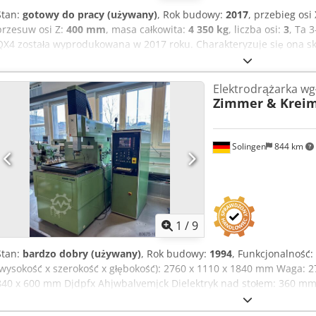
Stan:
gotowy do pracy (używany)
, Rok budowy:
2017
, przebieg osi
przesuw osi Z:
400 mm
, masa całkowita:
4 350 kg
, liczba osi:
3
, Ta 
QX4 została wyprodukowana w 2017 roku. Charakteryzuje się ona 
skokiem w osi Y wynoszącym 400 mm i skokiem w osi Z wynoszącym
roboczego wynoszą 1060 x 750 x 480 mm, a maksymalna waga przedm
Elektrodrążarka wg
szukasz wysokiej jakości maszyny do wytłaczania matrycowego, r
Zimmer & Krei
sprzedaż. Skontaktuj się z nami, aby uzyskać więcej informacji. • Wy
wys.): 1060 x 750 x 480 mm • Maksymalna waga obrabianego przed
elektrody: 100 kg • Odległość stołu od wrzeciennika: 200-600 mm • Na
Solingen
844 km
Prąd: 25,8 A • Moc: 17,9 kVA • Minimalne zasilanie powietrzem: 6 ba
Dcsdpfx Ahsy Eq Ipomsk
1
/
9
Stan:
bardzo dobry (używany)
, Rok budowy:
1994
, Funkcjonalność:
(wysokość x szerokość x głębokość): 2760 x 1110 x 1840 mm Waga: 
840 x 600 mm Djdpfx Ahjwbalvemjck Dielektryk nad stołem: 360 
obrabianego: 1000 kg Rowki teowe: 4 x 10 mm Odległość stołu – pino
180 mm GŁOWICA ROBOCZA Przesuw X - Y: 565 x 400 mm Przesuw osi 