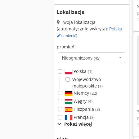
Lokalizacja
Twoja lokalizacja
(automatycznie wykryta):
Polska
(zmienić)
promień:
Nieograniczony
(42)
Polska
(1)
Województwo
małopolskie
(1)
Niemcy
(22)
Węgry
(4)
Hiszpania
(3)
Francja
(3)
Pokaż więcej
stan