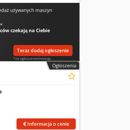
illes FORM 30, którą mamy na
edsy T R D Hspfx Ahmjk
edaż używanych maszyn
€
*
wców
czekają na Ciebie
Teraz dodaj ogłoszenie
*za ogłoszenie/miesiąc
Ogłoszenia
Informacja o cenie