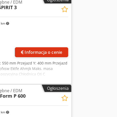
łębne / EDM
PIRIT 3
 km
Zapytaj o więcej zdjęć
Informacja o cenie
 X: 550 mm Przejazd Y: 400 mm Przejazd
dpfxsw Ektfe Ahmjk Maks. masa
5-pozycyjna Chłodnica Oś C
Ogłoszenia
łębne / EDM
Form P 600
 km