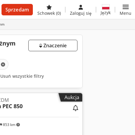
Sprzedam
Język
Schowek
(0)
Zaloguj się
Menu
 mm
użnym
Znaczenie
Usuń wszystkie filtry
Aukcja
 EDM
m
PEC 850
853 km