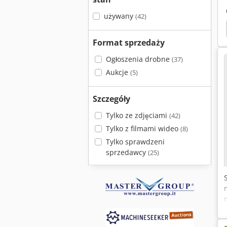
używany
(42)
Makino F5
Makino D500
Format sprzedaży
Ogłoszenia drobne
(37)
Aukcje
(5)
Szczegóły
Tylko ze zdjęciami
(42)
Tylko z filmami wideo
(8)
Tylko sprawdzeni
sprzedawcy
(25)