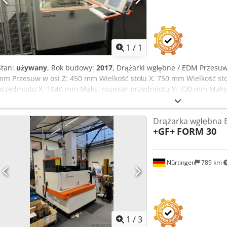
Zapytaj o w
1
/
1
Stan:
używany
, Rok budowy:
2017
, Drążarki wgłębne / EDM Przesuw
mm Przesuw w osi Z: 450 mm Wielkość stołu X: 750 mm Wielkość st
przedmiotu X: 1040 mm Maks. rozmiar przedmiotu Y: 730 mm Maks
masa elektrody: 50 kg Dcjdpfoym Rr Njx Ahmok Maks. masa przedmi
64 A Chłodziarka Obniżany zbiornik Sterowanie Charmilles Precyzyj
Drążarka wgłębna
Zintegrowany generator System dielektryczny z chłodzeniem Przez
+GF+
FORM 30
form
Nürtingen
789 km
1
/
3