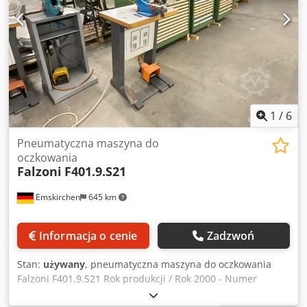
1
/
6
Pneumatyczna maszyna do
oczkowania
Falzoni
F401.9.S21
Emskirchen
645 km
Informacja o cenie
Zadzwoń
Stan:
używany
, pneumatyczna maszyna do oczkowania
Falzoni F401.9.S21 Rok produkcji / Rok 2000 - Numer
seryjny. 3710 Bardzo dobry stan Inspekcja wideo online