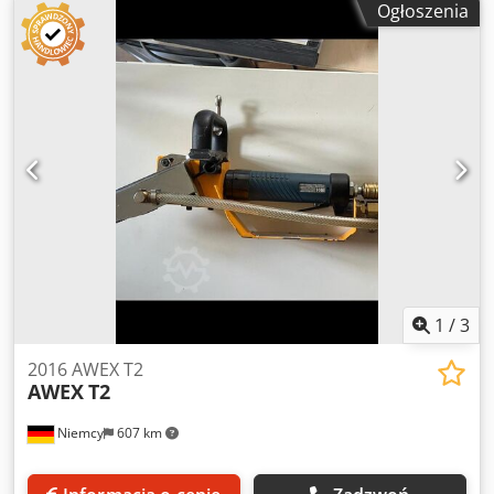
Ogłoszenia
5,500 strokes/hour Power consumption: 7.3 kW Heating
power: 9.5 kW Weight: 7000 kg 3 x electronic longitudinal
foil feed control Works with foil on 1' cores Possibility of
longitudinal and transverse film feed to sheet running 6-
zone heating 3 transverse drives 3 longitudinal drives 2 die
mounting plates - honeycomb High-speed suction feeder
Dwedpoy Iy Uqjfx Amaea The machine is in excellent
condition, after renovation. Modernized electrical cabinet
to current standards, latest control system (automatic
contactors) Frame for mounting the die-cutting
1
/
3
2016 AWEX T2
AWEX
T2
Niemcy
607 km