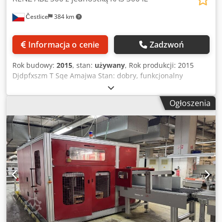
Čestlice
384 km
Informacja o cenie
Zadzwoń
Rok budowy:
2015
, stan:
używany
, Rok produkcji: 2015
Djdpfxszm T Sqe Amajwa Stan: dobry, funkcjonalny
Parametry techniczne: - Najširší vazba 500 mm -
Minimalna szerokość zależności: 70 mm - Największa
Ogłoszenia
grubość bloku: 15 mm - Średnica spirali: 5,5–19 mm (3/16"–
3/4") - Rozstaw spirali: 3:1 a 2:1 - Mechaniczna prędkość: 2
100 obrotów/godzinę. - Wydajność produkcyjna: aż do 2
000 zsponowanych produktów/godzinę. - Ustawienie
formatu: ok. 3 minuty - Wymiana listw zamykających: około
20 minut - Zasilanie: 3/N/PE 400/230 V, 50 Hz - Moc
zainstalowana: 3,5 kW - Żądane ciśnienie powietrza: 7,5
bar - Zużycie sprężonego powietrza: cca 450 l/min -
Wymiary maszyny (d × szer. × wys.): ok. 3 300 × 2 300 × 1
600 mm - Waga: cca 1 300 kg. RENZ ABL 500 z jednostką
KAS 300 IL reprezentuje profesjonalne przemysłowe
rozwiązanie do automatycznej produkcji kalendarzy i