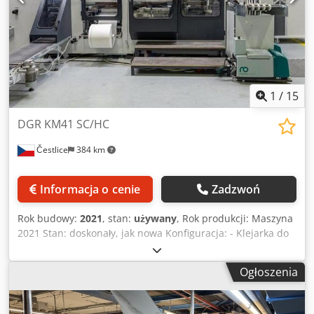
1
/
15
DGR KM41 SC/HC
Čestlice
384 km
Informacja o cenie
Zadzwoń
Rok budowy:
2021
, stan:
używany
, Rok produkcji: Maszyna
2021 Stan: doskonały, jak nowa Konfiguracja: - Klejarka do
oprawy V2, klejenie wyklejek, gazowanie - Podajnik bloków
książkowych - Stacja trzepiąca o regulowanej
Ogłoszenia
intensywności - Stacja frezowania i nacinania z
niezależnymi napędami i regulowaną prędkością -
Zintegrowany podajnik wyklejek - Boczne klejenie wyklejek