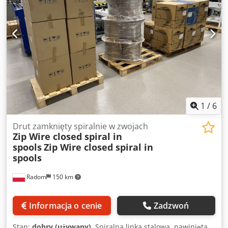
1
/
6
Drut zamknięty spiralnie w zwojach
Zip Wire closed spiral in
spools
Zip Wire closed spiral in
spools
Radom
150 km
Informacja o cenie
Zadzwoń
Stan:
dobry (używany)
, Spiralna linka stalowa, nawinięta