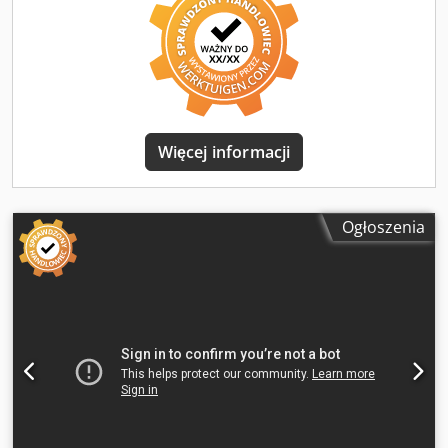
WhatsApp - MS Zoom - Telegram Na stanie
Emskirchen/Norymberga - Dostępne natychmiast -
Możliwość przetestowania
Więcej informacji
Ogłoszenia