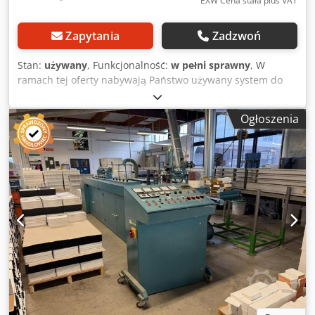
EXW Cena stała plus VAT
Zapytania
Zadzwoń
Stan:
używany
, Funkcjonalność:
w pełni sprawny
, W
ramach tej oferty nabywają Państwo używany system do
oprawiania dokumentów "Xerox AdvancedPunch
Pro&eWire". Przedmiot sprzedaży: 1 x Xerox
Ogłoszenia
AdvancedPunch Pro&eWire wraz z następującymi
akcesoriami: wraz z A-FN08 (moduł do składania kartek C/Z)
wraz z A-FN13 (moduł do wykańczania wydruków PR) wraz
z ZVC-1 (moduł interfejsu PR) Stan: Niniejsza oferta dotyczy
używanego urządzenia, które może wykazywać ślady
użytkowania (drobne rysy lub przebarwienia). Urządzenie
zostało przetestowane pod kątem funkcjonalności.
Pakowanie i wysyłka: Zachęcamy do obejrzenia urządzenia
w godzinach pracy naszej firmy. Prosimy o umówienie się
na spotkanie! Na życzenie możliwe jest zapewnienie
bezpiecznego opakowania do transportu morskiego oraz
wysyłka na cały świat! Dedpszpwt Dsfx Amaowa Przed
wysyłką lub odbiorem zostanie przeprowadzony test