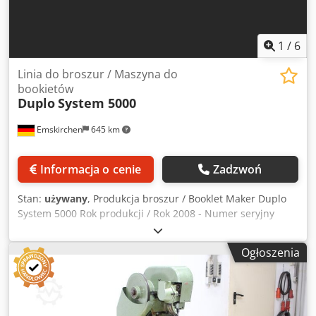
1
/
6
Linia do broszur / Maszyna do
bookietów
Duplo
System 5000
Emskirchen
645 km
Informacja o cenie
Zadzwoń
Stan:
używany
, Produkcja broszur / Booklet Maker Duplo
System 5000 Rok produkcji / Rok 2008 - Numer seryjny
080100007 Ściegi kontrujące 7,6-krotne Zakład składa się z /
Booklet Maker składa się z: Zbieraczka / Zbieraczka ssąca
Ogłoszenia
DC-10/60 - Podajnik 2 x 10 stacji Format / Rozmiar min.
120mm x 148mm - maks. 350mm x 500mm Gramatura /
Gramatura papieru 40-300g/m2 Wysokość stosu / Wysokość
podawania stacji 60 mm Maksymalna prędkość. 5000