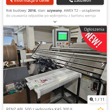
Informacja o cenie
Zadzwoń
Rok budowy:
2016
, stan:
używany
, AWEX T2 – urządzenie
do usuwania odpadów po wykrojeniu z kartonu wersja
pneumatyczna Wytrzymałe i sprawdzone urządzenie do
szybkiego usuwania odpadów po wykrojeniu z kartonu i
Ogłoszenia
tektury falistej Moc silnika: 400 W Ciśnienie robocze: 6,3
bar Dodpeznccbefx Amajwa Waga: ok. 4 kg Szerokość
łańcucha: 20 mm dostępne w krótkim terminie
1
/
11
RENZ ABL 500 z jednostką KAS 300 IL