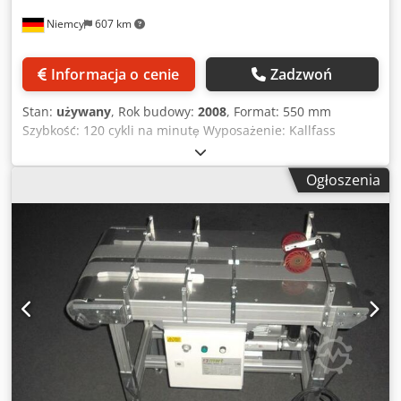
Niemcy
607 km
Informacja o cenie
Zadzwoń
Stan:
używany
, Rok budowy:
2008
, Format: 550 mm
Szybkość: 120 cykli na minutę Wyposażenie: Kallfass
Universa 500 Servo – w pełni automatyczna, ciągła
zgrzewarka boczna Typ: hybrydowa zgrzewarka boczna z
Ogłoszenia
ciągłym przepływem produktu Podawanie produktu: Prosty
system podawania, kompatybilny z produktami o różnej
długości i z automatycznymi liniami produkcyjnymi
Dodpfozpghwex Amaswa Transport: Taśma transportowa
próżniowa Sterowanie ruchem: SIEMENS SIMOTION z
serwonapędami we wszystkich istotnych dla produktu
elementach Obsługa: Panel dotykowy SIEMENS TP 270 Tryb
pracy: Ciągły przepływ produktu z przerywanym
zgrzewaniem poprzecznym Kallfass Compact 650 D –
wysokowydajny, energooszczędny tunel kurczliwy Typ:
Wysokowydajny, energooszczędny tunel kurczliwy System
grzewczy: Z opatentowanym systemem grzewczym z