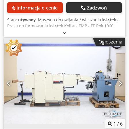
Informacja o cenie
Zadzwoń
Stan:
używany
, Maszyna do owijania / wieszania książek -
Prasa do formowania książek Kolbus EMP - FE Rok 1966
Rozmiar bloku min. 125 x 100 x 6 mm / maks. 370 x 270 x
80 mm Rozmiar obudowy min. 125 x 210 mm / maks. 370 x
Ogłoszenia
62 mm Prędkość do 36 cykli na minutę Kontrola wideo
online przez WhatsApp - MS Zoom - Telegram
Dsdevuaqyopfx Amaswa W magazynie
Emskirchen/Norymberga - Dostępne natychmiast - Można
przetestować
1
/
6