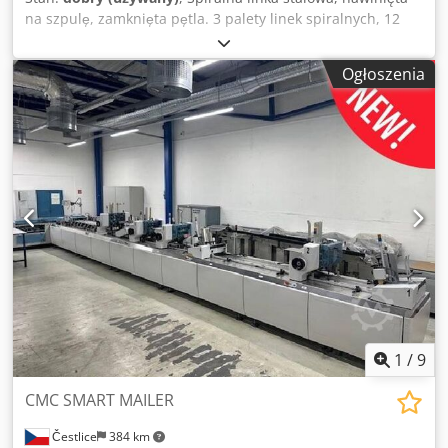
na szpulę, zamknięta pętla. 3 palety linek spiralnych, 12
nowych, nieużywanych linek + 12 linek częściowo
rozwiniętych. Rozstaw zwojów: 3:1 i 2:1. Sprzedaż
Ogłoszenia
wyłącznie w pełnych sztukach. Dwedpfxsztn D Uj Amasa
1
/
9
CMC SMART MAILER
Čestlice
384 km