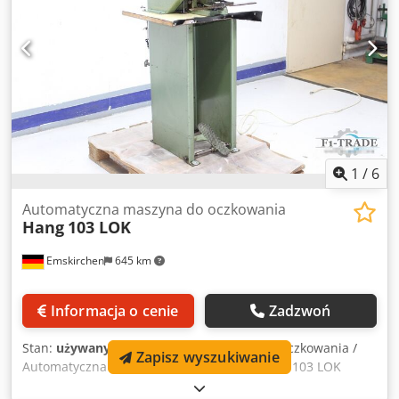
produktów/godz. Produkcja broszur / Booklet Maker DBM
500 Zszywanie-składanie / Zszywanie-składanie Dsdpfx
Amjxdfblsaowa Format / Rozmiar min. 120x170mm; maks.
350x500mm 2 uniwersalne głowice zszywające / 2 głowice
zszywające Hohner 48/5S Prasownia/stacja tłocząca DBM
500-P Frezarka czołowa DBM 500T Przenośnik wyświetlacza
/ Przenośnik dostawczy DBM -LS Jednostka mieszkalna
mostu LUL -HM W tym kompresor / Zawiera kompresor
Rietschle Inspekcja wideo online przez WhatsApp - MS
Zoom - Telegram Na stanie Emskirchen/Norymberga -
1
/
6
Dostępne natychmiast - Możliwość przetestowania
Automatyczna maszyna do oczkowania
Hang
103 LOK
Emskirchen
645 km
Informacja o cenie
Zadzwoń
Stan:
używany
, Automatyczna maszyna do oczkowania /
Zapisz wyszukiwanie
Automatyczna maszyna do oczkowania Hang 103 LOK
Numer seryjny 24707 Do małych i średnich serii-partiach