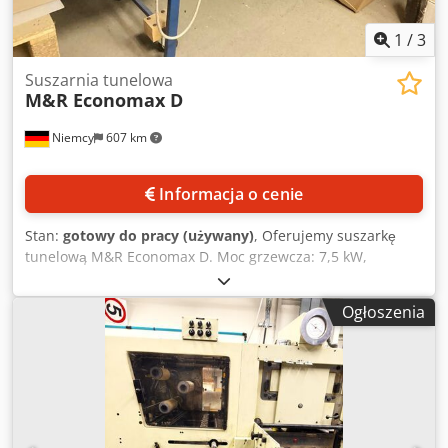
1
/
3
Suszarnia tunelowa
M&R Economax D
Niemcy
607 km
Informacja o cenie
Stan:
gotowy do pracy (używany)
, Oferujemy suszarkę
tunelową M&R Economax D. Moc grzewcza: 7,5 kW,
szerokość taśmy: 610 mm, długość komory grzewczej: 1140
mm. Wymiary (szerokość/głębokość/wysokość): ok. 2400
Ogłoszenia
mm/840 mm/1350 mm, waga: ok. 227 kg. Możliwość
obejrzenia urządzenia po wcześniejszym uzgodnieniu.
Dwsdpfozta E Djx Amasa