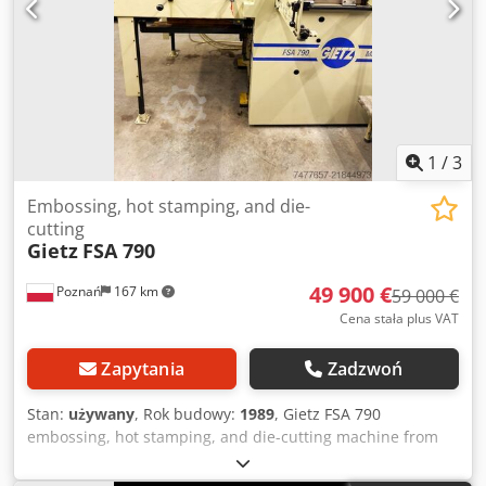
1
/
3
Embossing, hot stamping, and die-
cutting
Gietz
FSA 790
49 900 €
Poznań
167 km
59 000 €
Cena stała plus VAT
Zapytania
Zadzwoń
Stan:
używany
, Rok budowy:
1989
, Gietz FSA 790
embossing, hot stamping, and die-cutting machine from
1989 Maximum sheet size: 790 x 560 mm Temperature
control: up to 200°C Maximum pressure: 150 tons Speed: