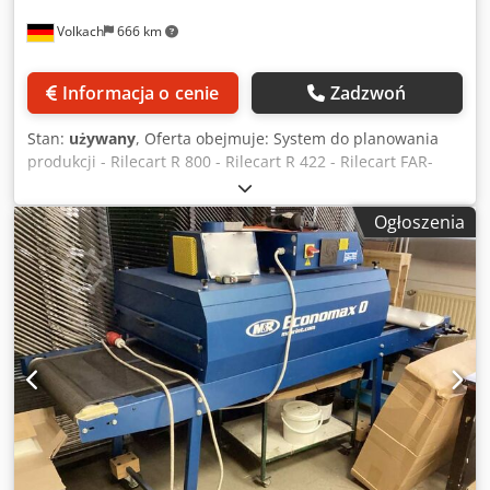
Volkach
666 km
Informacja o cenie
Zadzwoń
Stan:
używany
, Oferta obejmuje: System do planowania
produkcji - Rilecart R 800 - Rilecart R 422 - Rilecart FAR-
5/55 MK2 Dwodpfx Amozru Sceaja - SETMASTER - Kugler
Kompleksowa obsługa Zadbamy o wszystko: od
Ogłoszenia
bezpiecznego pakowania, przez transport, aż po odprawę
celną. Na życzenie przygotujemy również indywidualną
ofertę leasingu. Zrównoważone i ekonomiczne rozwiązanie
Wybierz używaną maszynę i skorzystaj podwójnie: zadbaj o
środowisko i swój budżet. Pomimo potencjalnych śladów
użytkowania, otrzymasz produkt wysokiej jakości w
atrakcyjnej cenie.