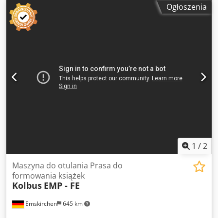
przez WhatsApp - MS Zoom - Telegram W magazynie
Ogłoszenia
Emskirchen/Norymberga - Dostępne natychmiast -
Możliwość przetestowania Dedpfjv Azt Ejx Amaewa
1
/
2
Maszyna do otulania Prasa do
formowania książek
Kolbus
EMP - FE
Emskirchen
645 km