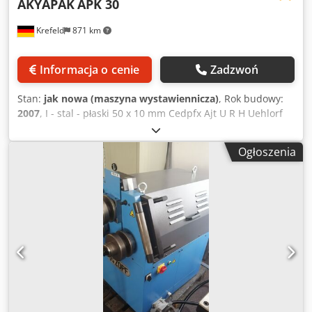
AKYAPAK
APK 30
Krefeld
871 km
Informacja o cenie
Zadzwoń
Stan:
jak nowa (maszyna wystawiennicza)
, Rok budowy:
2007
, I - stal - płaski 50 x 10 mm Cedpfx Ajt U R H Uehlorf
Stal dwuteowa - pionowa 80 x 15 mm Stal kątowa 50 mm
Materiał okrągły 30,0 mm Średnica surowa maks. 1 1/2"
Ogłoszenia
mm Materiał pełny - średnica 30,0 mm Waga 0,185 tony
Wymiary L-W-H 670 x 530 x 1350 mm Materiał kwadratowy
40 x 40 x 3 mm Rury 60 x 2,0 mm Całkowite
zapotrzebowanie na moc 0,75 kW Jednostka
demonstracyjna Wyposażenie: - Rama podstawy maszyny -
Przełącznik nożny - Standardowe rolki (dzielone) -
Możliwość gięcia poziomego i pionowego