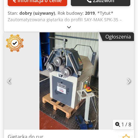
Informacja o cenie
Zadzwoń
Stan:
dobry (używany)
, Rok budowy:
2019
, *Tytuł:*
Zautomatyzowana giętarka do profili SAY-MAK SPK-35 –
2019 – 0,75 kW *Opis:* Na sprzedaż zautomatyzowana
giętarka rolkowa marki *SAY-MAK*, model *SPK-35*.
Ogłoszenia
*Specyfikacja:* - *Rok produkcji*: 2019 – numer seryjny:
290367 - *Silnik*: 1,5 kW - *Zasilanie*: 400 V, trójfazowe -
*Waga*: 400 kg - *Zastosowanie*: gięcie rur
okrągłych/kwadratowych, prętów, kątowników, profili
Cedpozr Rcwjfx Ahlerf - *Sterowanie*: pedał nożny +
przycisk zatrzymania awaryjnego - *Stan*: bardzo dobry,
urządzenie z 2019 roku Idealne do prac metalowych,
ślusarskich, produkcji balustrad, konstrukcji szklanych,
obróbki blach. Solidna maszyna, renomowana turecka
marka. Rolki w zestawie.
1
/
8
Giętarka do rur