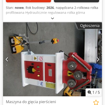
Stan:
nowe
, Rok budowy:
2026
, napędzana 2-rolkowa rolka
profilowana Hydraulicznie regulowana rolka górna
Średnica wału: 40 mm Średnica wałka: 152-162 mm Obroty:
8,5 na minutę. Regulacja górnej rolki: 120 mm Tabela
Ogłoszenia
pojemności: w dodatku Maszyna dostępna w różnych
wersjach: Credpfx Ahshgiuhjlsf Regulacja ręczna, napęd
na 3 rolki itp.
1
/
5
Maszyna do gięcia pierścieni