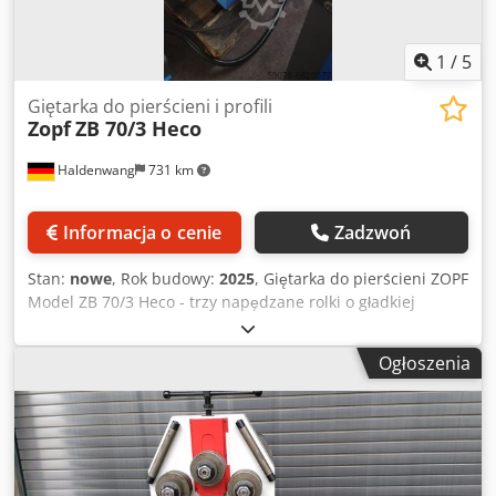
1
/
5
Giętarka do pierścieni i profili
Zopf
ZB 70/3 Heco
Haldenwang
731 km
Informacja o cenie
Zadzwoń
Stan:
nowe
, Rok budowy:
2025
, Giętarka do pierścieni ZOPF
Model ZB 70/3 Heco - trzy napędzane rolki o gładkiej
powierzchni - hydrauliczny posuw górnej rolki - pozycja
robocza pozioma i pionowa - wyświetlacz cyfrowy z funkcją
Ogłoszenia
pamięci - Łożyskowanie wałów za pomocą łożysk
stożkowych - Zastosowanie wymiennych szyn ślizgowych
na wózku prowadzącym - Średnica wałka 152/162 mm -
Średnica wałka 40 mm - Obroty wału 8,5 obr/min - Silnik
napędowy 1,1 kW - Siła nacisku siłownika hydraulicznego
80 kN Cjdehmbh Hepfx Ahlerf - Zdolność gięcia do 60x10