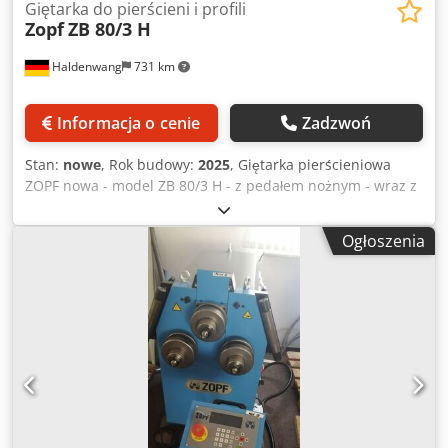
Giętarka do pierścieni i profili
Zopf
ZB 80/3 H
Haldenwang
731 km
Informacja o cenie
Zadzwoń
Stan:
nowe
, Rok budowy:
2025
, Giętarka pierścieniowa
ZOPF nowa - model ZB 80/3 H - z pedałem nożnym - wraz z
zestawem standardowym - trzy napędzane rolki o gładkiej
powierzchni - hydrauliczny posuw górnego wału - pozycja
Ogłoszenia
robocza pozioma i pionowa - wyświetlacz cyfrowy z funkcją
pamięci - Łożyskowanie wałów za pomocą łożysk
stożkowych - Zastosowanie wymiennych szyn ślizgowych
Codpfxsdkxiys Ahlsrf na wózku prowadzącym - Średnica
wałka 190 mm - Średnica wału 50 mm - Obroty wału 7,5
obr/min - Silnik napędowy 1,5 kW - Siła nacisku siłownika
hydraulicznego 160 kN - Możliwość gięcia do 60x15 mm na
krawędzi - Rura okrągła do 80x2 mm - Kątownik 60x60x6
mm - Materiał pełny 40 mm - Waga 675 kg