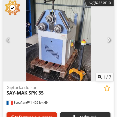
Ogłoszenia
sterowania z pedałem nożnym do obracania w prawo/lewo
- Regulowane rolki prostujące - Może być używana
poziomo i pionowo Crsdpfx Ajpxmauohlsf Opcje na
życzenie: - Hydrauliczny górny podajnik rolkowy - Silnik
dwustopniowy - Cyfrowy wyświetlacz - Silnik hamujący do
produkcji precyzyjnych osłon - Zestawy rolek
1
/
7
Giętarka do rur
SAY-MAK
SPK 35
Écouflant
1 492 km