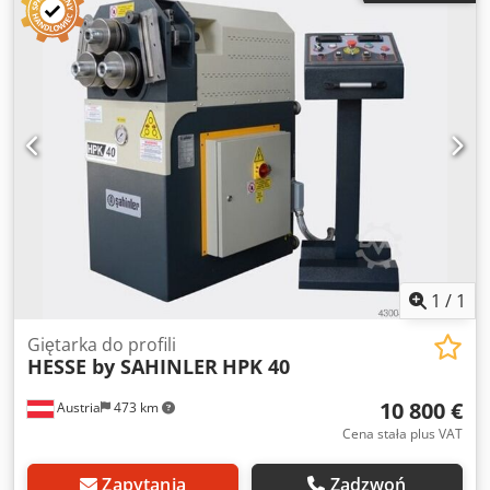
do 60x10 mm na krawędzi - rura okrągła do 60 x 3,6 mm -
kątownik 50x50x6 mm - Materiał pełny 35 mm - Silnik
napędowy 1,5 kw 400 V 3 fazy - Obroty wału 4,5 obr/min -
Średnica wału 50 mm - Waga 325 kg
1
/
1
Giętarka do profili
HESSE by SAHINLER
HPK 40
10 800 €
Austria
473 km
Cena stała plus VAT
Zapytania
Zadzwoń