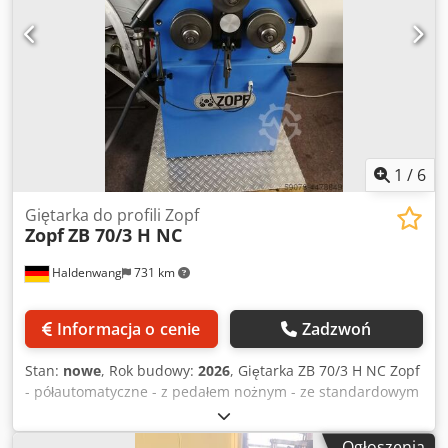
Wysokość maszyny: 1400 mm Waga maszyny: 375 kg
Wydajność gięcia: Profil dwuteowy - płasko 120 x 15 (r 750)
mm Profil dwuteowy - na stojąco 60 x 10 (r 800) mm Profil
kątowy 50 x 5 (r 1200) mm Materiał okrągły 35,0 (r 800) mm
Maks. średnica rury 70 x 2 (r 1200) mm Materiał
kwadratowy 50 x 40 x 3 mm
1
/
6
Giętarka do profili Zopf
Zopf
ZB 70/3 H NC
Haldenwang
731 km
Informacja o cenie
Zadzwoń
Stan:
nowe
, Rok budowy:
2026
, Giętarka ZB 70/3 H NC Zopf
- półautomatyczne - z pedałem nożnym - ze standardowym
zestawem rolek SPECYFIKACJE TECHNICZNE: - trzy wały
napędzane, gładka powierzchnia - hydrauliczna regulacja
Ogłoszenia