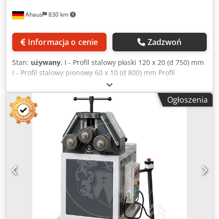
Ahaus
830 km
Informacja o cenie
Zadzwoń
Stan:
używany
, I - Profil stalowy płaski 120 x 20 (d 750) mm
I - Profil stalowy pionowy 60 x 10 (d 800) mm Profil
kątownikowy 50 x 5 (d 1200) mm Materiał pełny - średnica
35,0 (d 800) mm Średnica rury maks. 70 x 3,0 (d 1200) mm
Ogłoszenia
Średnica wału 52,0 mm Średnica wałka górnego 155 mm
Średnica wałka dolnego 155 mm Długość skoku 150 mm
Prędkość obrotowa 9,0 obr./min Całkowite
zapotrzebowanie na moc 1,3 kW Waga 305 kg Wymiary dł.-
szer.-wys. 900 x 700 x 1500 mm Wyposażenie: - wytrzymała,
elektromotoryczna maszyna do gięcia profili/rur - podstawa
maszyny z tylną półką Crjdpfjzlukrox Ahljf - możliwość
pracy w pozycji poziomej i pionowej - segmentowane,
standardowe wałki (dzielone) - 2 zestawy wałków do rur o
średnicy 50 + 60 mm - ręczne ustawianie położenia wałka
górnego - analogowy wskaźnik położenia wałków górnych
(skala) - ręcznie regulowane wałki boczne/prowadzące -