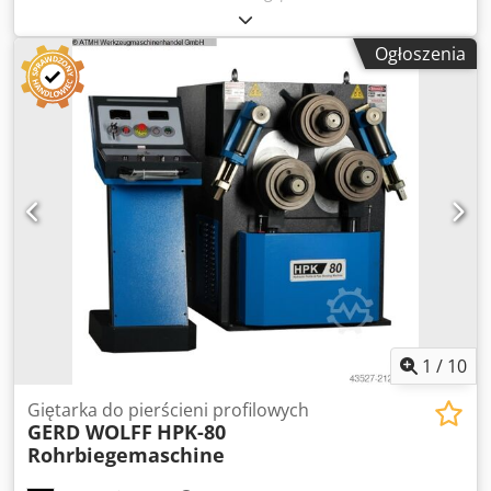
ustawiony pionowo przy średnicy 500 mm: 60 x 10 mm
Płaskownik poziomo przy średnicy 400 mm: 100 x 15 mm
Ogłoszenia
Pręt kwadratowy przy średnicy 500 mm: 35 mm Kątownik
(ramię na zewnątrz) przy średnicy 450 mm: 50 x 50 x 6 mm
Kątownik (ramię do wewnątrz) przy średnicy 600 mm: 50 x
50 x 6 mm T-profil (T na zewnątrz/do wewnątrz) przy
średnicy 600 mm: 60 x 60 x 7 / 50 x 50 x 6 mm Pręt okrągły
przy średnicy 500 mm: 35 mm Cjdpfxsx Anpvo Ahlsrf
Prędkość obrotowa wału: 7,5 obr./min Zasilanie
elektryczne: 380 V, ok. 1,7 kW Zapotrzebowanie na miejsce:
910 x 640 x 1400 mm Waga: ok. 480 kg
1
/
10
Giętarka do pierścieni profilowych
GERD WOLFF
HPK-80
Rohrbiegemaschine