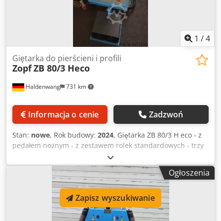
1
/
4
Giętarka do pierścieni i profili
Zopf
ZB 80/3 Heco
Haldenwang
731 km
Informacja o cenie
Zadzwoń
Stan:
nowe
, Rok budowy:
2024
, Giętarka ZB 80/3 H eco - z
pedałem nożnym - z zestawem rolek standardowych - trzy
wały napędowe gładka powierzchnia - hydrauliczna
regulacja rolki środkowej - pozycja robocza pozioma i
Ogłoszenia
pionowa - odczyt cyfrowy z pamięcią - wały są
ułożyskowane stożkowo - prowadnice na suwaku -podpory
Zapisz wyszukiwanie
są wymienne - średnica wałka: 40 mm - średnica wałka:
152/162 mm - obroty wału: 8,5 U/min Cjdjgh T Hrepfx Ahljrf
- napięcie: 400V 50Hz 3Ph - silnik napędowy: 1,5 kW - silnik