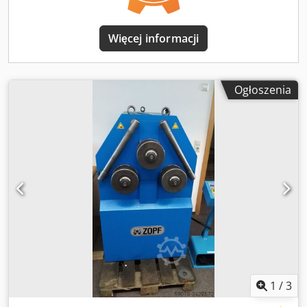
precyzyjnego gięcia 2 cyfrowe wyświetlacze Wyposażenie
opcjonalne: Rolki do gięcia rur, profili i kwadratów
Hydrauliczne boczne rolki prowadzące (2 osie)
Więcej informacji
Automatyzacja z układem sterowania NC
Ogłoszenia
1
/
3