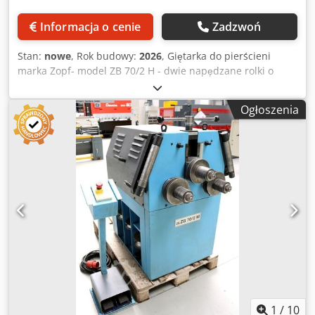
konstrukcja Kompaktowe wymiary Prosta i wygodna
obsługa Przystosowana do pracy warsztatowej i
Informacja o cenie
Zadzwoń
produkcyjnej Maszyna nowa i w pełni sprawna
DOKUMENTACJA I SERWIS 12 miesięcy gwarancji Serwis
Stan:
nowe
, Rok budowy:
2026
, Giętarka do pierścieni
gwarancyjny Serwis pogwarancyjny Deklaracja zgodności
marka Zopf- model ZB 70/2 H - dwie napędzane rolki o
CE Dokumentacja techniczno-ruchowa (DTR) w języku
powierzchni falistej - hydrauliczny posuw górnej rolki -
angielskim DOSTAWA Możemy zorganizować dostawę
pozioma i pionowa pozycja robocza l- wyświetlacz cyfrowy
maszyny bezpośrednio do siedziby klienta. Koszt
Ogłoszenia
z funkcją pamięci - Łożyskowanie wałów za pomocą łożyska
transportu jest ustalany indywidualnie w zależności od
stożkowego r- stosowanie wymiennych szyn ślizgowych na
miejsca dostawy i wyceny firmy transportowej. Skontaktuj
wózku prowadzącym - Średnica rolki 152/162 mm -
się z naszym działem sprzedaży, aby otrzymać dodatkowe
Średnica wału 40 mm - Obroty wału 8,5 obr. - Silnik
informacje, ofertę handlową lub indywidualną wycenę
napędowy 1,1 kW- Siła nacisku siłownika hydraulicznego 80
transportu. Odwiedź naszą stronę internetową, aby
kN - Zdolność gięcia do 60x10 mm z wysoką krawędzią t -
zapoznać się z pełną ofertą maszyn i urządzeń do obróbki
rura okrągła do 70x2 mm Cedodktnkepfx Ahlerf - kątownik
metalu.
50x50x6 mm - materiał pełny 35 mm - Ciężar 470 kg
1
/
10