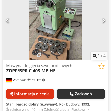
1
/
4
Maszyna do gięcia szyn profilowych
ZOPF/BPR
C 403 ME-HE
Wiesbaden
793 km
Informacja o cenie
Zadzwoń
Stan:
bardzo dobry (używany)
, Rok budowy:
1992
,
Średnica wału: 40 mm Zdolność gięcia: Płaskownik