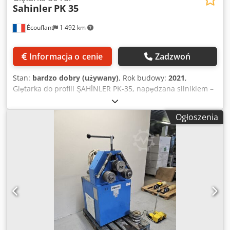
Sahinler
PK 35
Écouflant
1 492 km
Informacja o cenie
Zadzwoń
Stan:
bardzo dobry (używany)
, Rok budowy:
2021
,
Giętarka do profili ŞAHİNLER PK-35, napędzana silnikiem –
2021 – 1,5 kW *Opis:* Na sprzedaż giętarka rolkowa z
napędem, marki *ŞAHİNLER*, model *PK-35*. *Cechy:* -
Ogłoszenia
*Rok produkcji:* 2021 – numer seryjny: 296208 Crjdszr
Rcdjpfx Ahljf - *Silnik:* 1,5 kW - *Zasilanie:* 400 V,
trójfazowe - *Zastosowanie:* Gięcie rur, profili,
płaskowników, kątowników - *Sterowanie:* Panel
sterowania z przyciskiem zatrzymania awaryjnego + pedał
nożny - *Stan:* Bardzo dobry, maszyna z 2021 roku, mało
używana Idealna do prac w warsztacie ślusarskim,
zakładzie produkującym konstrukcje metalowe, przy
produkcji elementów elewacyjnych, bram, zbiorników.
Renomowana turecka marka, bardzo wytrzymała. Rolki w
zestawie.