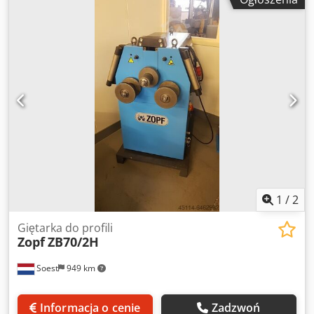
walca środkowego - pozycja robocza w poziomie i w pionie
- wały są podparte na łożyskach stożkowych - Prowadnice
na podporze ślizgowej są wymienne - średnica wału: 40
mm - średnica rolki: 152/162 mm - obroty wału: 8,5 U/min -
napięcie: 400V 50Hz 3Ph - motor napędowy: 1,1 kW - silnik
hydrauliczny: 1,1 kW Crjdsfkz Rbjpfx Ahljf - ciśnienie
hydrauliczne: 8 do - sposób regulacji: 120 mm - waga: 490
kg - Wymiary: - kolor RAL5012 / RAL7015 NC-CONTROL dla
ZB 70/3 HA: - dwie osie sterowane - ekran dotykowy -
zapamiętanie 1000 programów ech 19 kroków -
interpolacja - dokładność osi y 1/10 mm - programowalny
do przodu i do tyłu
1
/
2
Giętarka do profili
Zopf
ZB70/2H
Soest
949 km
Informacja o cenie
Zadzwoń