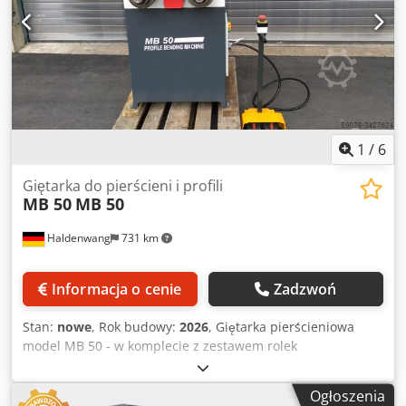
mm na krawędzi - Rura okrągła do 70x2 mm - Kątownik
50x50x6 mm - Materiał pełny 35 mm - Waga 490 kg - Kolor
RAL5012 / RAL7015
1
/
6
Giętarka do pierścieni i profili
MB 50
MB 50
Haldenwang
731 km
Informacja o cenie
Zadzwoń
Stan:
nowe
, Rok budowy:
2026
, Giętarka pierścieniowa
model MB 50 - w komplecie z zestawem rolek
standardowych - i pedał nożny - posuw mechaniczny rolki
dociskowej Cedpfxsdkxlke Ahljrf - dwa napędzane wałki -
Ogłoszenia
można stosować w poziomie i w pionie - zdolność do gięcia