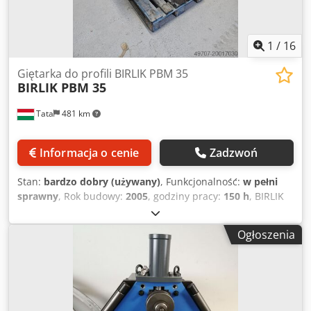
1
/
16
Giętarka do profili BIRLIK PBM 35
BIRLIK PBM 35
Tata
481 km
Informacja o cenie
Zadzwoń
Stan:
bardzo dobry (używany)
, Funkcjonalność:
w pełni
sprawny
, Rok budowy:
2005
, godziny pracy:
150 h
, BIRLIK
PBM 35 giętarka do profili, giętarka do rur w bardzo
dobrym stanie na sprzedaż Producent: BIRLIK Makina, Typ:
Ogłoszenia
PBM 35 Csdpfx Ahsxc N Rhjlsrf Rok produkcji: 2007
Średnica wału: 50 mm Średnica rolki: 155 mm Średnica
górnej rolki: 148 mm Prędkość robocza: 4,5 m/min Moc
silnika: 1,5 kW Napięcie: 3-fazowe 380 V, 50 Hz, 3,8 A
Szerokość maszyny: 700 mm Długość maszyny: 900 mm