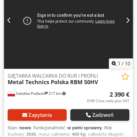
1
/
10
GIĘTARKA WALCARKA DO RUR I PROFILI
Metal Technics Polska
RBM 50HV
2 390 €
Sokołów Podlaski
217 km
EXW Cena stała plus VAT
Zapytania
Zadzwoń
Stan:
nowe
, Funkcjonalność:
w pełni sprawny
, Rok
budowy:
2026
, masa całkowita:
450 kg
, całkowita długość: