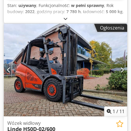
Stan:
używany
, Funkcjonalność:
w pełni sprawny
, Rok
budowy:
2022
, godziny pracy:
7 780 h
, ładowność:
5 000 kg
,
wysokość podnoszenia:
6 365 mm
, wolny skok
podnoszenia:
2 260 mm
, rodzaj paliwa:
diesel
, typ masztu:
Ogłoszenia
triplex
, wysokość konstrukcyjna:
3 276 mm
, typ napędu:
Diesel
, Wózki widłowe z silnikiem Diesla Typ masztu:
Triplex Stan: Gotowy do użycia i w pełni funkcjonalny Stan
techniczny: dobry 3 zawór, 4 zawór, ogrzewanie, filtr sadzy,
pełna kabina, klimatyzacja, Cedpfxjy Ab Smo Adporf
1
/
11
Wózek widłowy
Linde
H50D-02/600