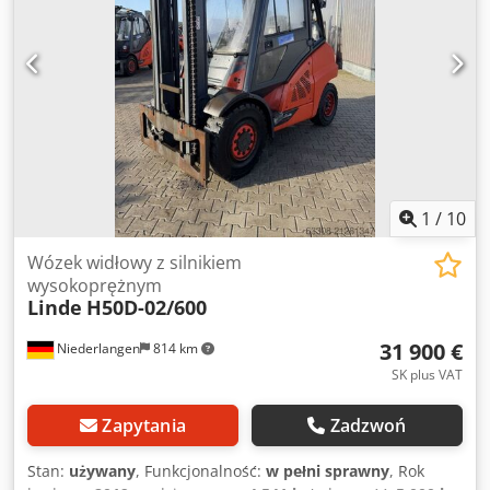
drogowego, pełna kabina,
1
/
10
Wózek widłowy z silnikiem
wysokoprężnym
Linde
H50D-02/600
31 900 €
Niederlangen
814 km
SK plus VAT
Zapytania
Zadzwoń
Stan:
używany
, Funkcjonalność:
w pełni sprawny
, Rok