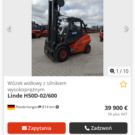
600 Crjdpfx Ajziq E Tsdpef Klasa ISO: ISO klasa 3 = 2 500 - 4
999 kg Typ masztu: Triplex Stan: gotowy do pracy i w pełni
sprawny Stan techniczny: dobry Opony przednie typ:
superelastyczne Stan opon przednich: 80 - 100% Opony
tylne typ: superelastyczne Stan opon tylnych: 40 - 60% 3.
zawór, 4. zawór, reflektor roboczy tylni, reflektor roboczy
przedni, ogrzewanie, STVZO, pełna kabina, klimatyzacja,
pełny wolny skok masztu, światło ostrzegawcze, lampa
obrotowa,
1
/
10
Wózek widłowy z silnikiem
wysokoprężnym
Linde
H50D-02/600
39 900 €
Niederlangen
814 km
SK plus VAT
Zapytania
Zadzwoń