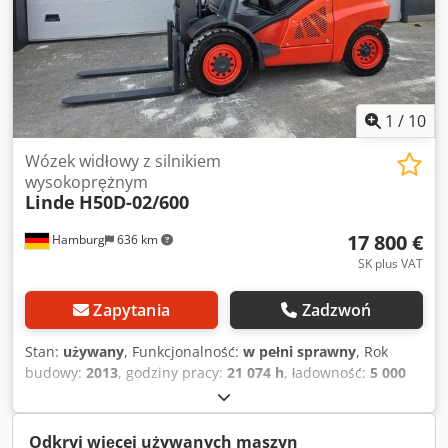
1
/
10
Wózek widłowy z silnikiem
wysokoprężnym
Linde
H50D-02/600
17 800 €
Hamburg
636 km
SK plus VAT
Zapytania
Zadzwoń
Stan:
używany
, Funkcjonalność:
w pełni sprawny
, Rok
budowy:
2013
, godziny pracy:
21 074 h
, ładowność:
5 000
kg
, wysokość podnoszenia:
4 000 mm
, wolny skok
podnoszenia:
1 960 mm
, rodzaj paliwa:
diesel
, typ masztu:
duplex
, wysokość konstrukcyjna:
2 860 mm
, szerokość
Odkryj więcej używanych maszyn