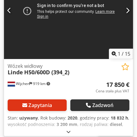
1
/
15
Wózek widłowy
Linde
H50/600D (394_2)
17 850 €
Wijchen
919 km
Cena stała plus VAT
Zapytania
Zadzwoń
Stan:
używany
, Rok budowy:
2020
, godziny pracy:
18 832 h
,
wysokość podnoszenia:
3 200 mm
, rodzaj paliwa:
diesel
,
typ masztu:
duplex
, długość wideł:
1 500 mm
, szerokość