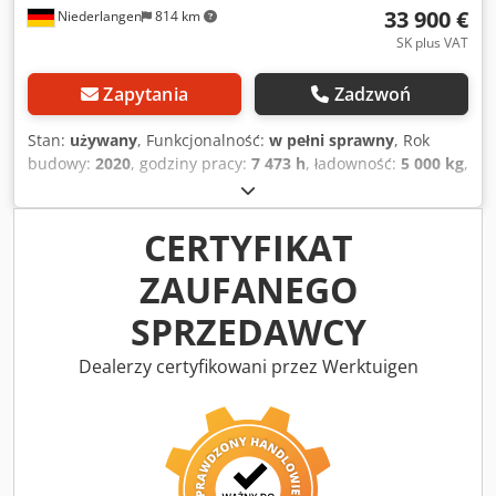
33 900 €
Niederlangen
814 km
SK plus VAT
Zapytania
Zadzwoń
Stan:
używany
, Funkcjonalność:
w pełni sprawny
, Rok
budowy:
2020
, godziny pracy:
7 473 h
, ładowność:
5 000 kg
,
wysokość podnoszenia:
4 100 mm
, rodzaj paliwa:
diesel
,
typ masztu:
Simplex
, wysokość konstrukcyjna:
3 050 mm
,
typ napędu:
Diesel
, wózki widłowe z silnikiem diesla Typ
CERTYFIKAT
masztu: Standardowy Stan: gotowy do użycia i w pełni
ZAUFANEGO
funkcjonalny Stan techniczny: dobry Csdpfxoyh R Uke
Adpjrf 3. zawór, 4. zawór, ogrzewanie, filtr sadzy, pełna
SPRZEDAWCY
kabina, klimatyzacja,
Dealerzy certyfikowani przez Werktuigen