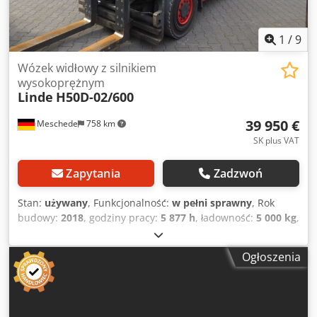
1
/
9
Wózek widłowy z silnikiem
wysokoprężnym
Linde
H50D-02/600
39 950 €
Meschede
758 km
SK plus VAT
Zapytania
Zadzwoń
Stan:
używany
, Funkcjonalność:
w pełni sprawny
, Rok
budowy:
2018
, godziny pracy:
5 877 h
, ładowność:
5 000 kg
,
wysokość podnoszenia:
5 060 mm
, wolny skok
podnoszenia:
1 500 mm
, rodzaj paliwa:
diesel
, typ masztu:
Ogłoszenia
triplex
, wysokość konstrukcyjna:
2 700 mm
, typ napędu:
Diesel
, Wózek widłowy spalinowy (diesel) Punkt ciężkości:
600 mm Klasa ISO: Klasa ISO 3 = 2.500 - 4.999 kg
Crodozbnp Ujpfx Adpof Typ masztu: Triplex Stan