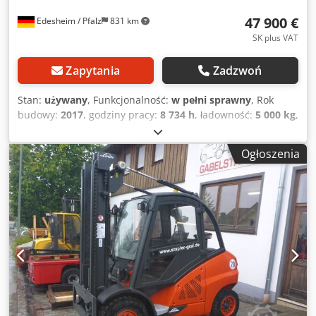
Csdpfjtw Dmhex Adpsrf Wszystkie informacje bez
47 900 €
Edesheim / Pfalz
831 km
gwarancji, zastrzegamy możliwość błędów i zmian.
SK plus VAT
Zapytania
Zadzwoń
Stan:
używany
, Funkcjonalność:
w pełni sprawny
, Rok
budowy:
2017
, godziny pracy:
8 734 h
, ładowność:
5 000 kg
,
wysokość podnoszenia:
5 565 mm
, wolny skok
podnoszenia:
1 860 mm
, rodzaj paliwa:
diesel
, typ masztu:
Ogłoszenia
triplex
, wysokość konstrukcyjna:
2 876 mm
, szerokość
karetki wideł:
1 350 mm
, długość wideł:
1 600 mm
, typ
napędu:
Diesel
, szerokość konstrukcji:
1 350 mm
, Wózek
widłowy spalinowy (diesel) Punkt ciężkości: 500 mm Klasa
ISO: Klasa 3 = 2.500 - 4.999 kg Typ masztu: Triplex Skrzynia
biegów: hydrostatyczna / 2-pedałowa Klasa prędkości: 20
Stan: Zregenerowany, bez gwarancji Stan techniczny:
dobry Opony przednie, typ: superelastyczne Opony
przednie, rozmiar: 355/65-15 NOWE Opony przednie, stan:
80 - 100% Opony tylne, typ: superelastyczne Opony tylne,
rozmiar: 250-15 NOWE Opony tylne, stan: 80 - 100% Opis: