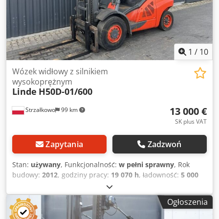
1
/
10
Wózek widłowy z silnikiem
wysokoprężnym
Linde
H50D-01/600
13 000 €
Strzałkowo
99 km
SK plus VAT
Zapytania
Zadzwoń
Stan:
używany
, Funkcjonalność:
w pełni sprawny
, Rok
budowy:
2012
, godziny pracy:
19 070 h
, ładowność:
5 000
kg
, wysokość podnoszenia:
4 100 mm
, rodzaj paliwa:
diesel
, typ masztu:
Simplex
, wysokość konstrukcyjna:
3 070
Ogłoszenia
mm
, typ napędu:
Diesel
, Wózek widłowy diesel Klasa ISO:
Klasa ISO 3 = 2 500 - 4 999 kg Typ masztu: Standardowy