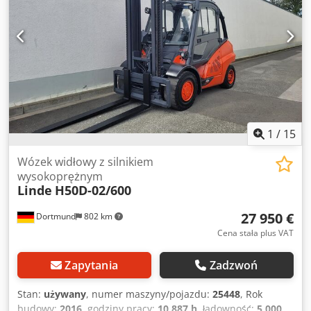
1
/
15
Wózek widłowy z silnikiem
wysokoprężnym
Linde
H50D-02/600
27 950 €
Dortmund
802 km
Cena stała plus VAT
Zapytania
Zadzwoń
Stan:
używany
, numer maszyny/pojazdu:
25448
, Rok
budowy:
2016
, godziny pracy:
10 887 h
, ładowność:
5 000