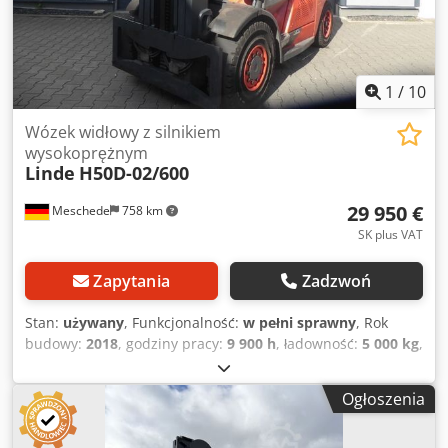
regulacji wideł, 3. zawór, 4. zawór, reflektor roboczy z tyłu,
reflektor roboczy z przodu, ogrzewanie, filtr cząstek stałych,
pełna kabina, pełny zakres podnoszenia, lampa
bezpieczeństwa.
1
/
10
Wózek widłowy z silnikiem
wysokoprężnym
Linde
H50D-02/600
29 950 €
Meschede
758 km
SK plus VAT
Zapytania
Zadzwoń
Stan:
używany
, Funkcjonalność:
w pełni sprawny
, Rok
budowy:
2018
, godziny pracy:
9 900 h
, ładowność:
5 000 kg
,
wysokość podnoszenia:
4 675 mm
, wolny skok
podnoszenia:
1 500 mm
, rodzaj paliwa:
diesel
, typ masztu:
Ogłoszenia
triplex
, wysokość konstrukcyjna:
2 426 mm
, typ napędu:
Diesel
, Wózek widłowy spalinowy (diesel) Środek ciężkości: