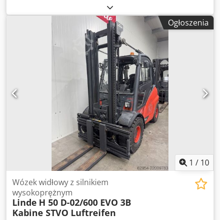
mm
, Wózek widłowy spalinowy Linde H 50D-01/600 Napęd:
diesel Rok produkcji: 2023 Wysokość podnoszenia (mm): 3
Ogłoszenia
770 Cedpfsy E Ubaex Adperf Udźwig (kg): 5 000
1
/
10
Wózek widłowy z silnikiem
wysokoprężnym
Linde
H 50 D-02/600 EVO 3B
Kabine STVO Luftreifen