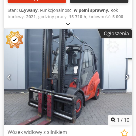
Stan:
używany
, Funkcjonalność:
w pełni sprawny
, Rok
budowy:
2021
, godziny pracy:
15 710 h
, ładowność:
5 000
kg
, wysokość podnoszenia:
3 700 mm
, wolny skok
podnoszenia:
150 mm
, rodzaj paliwa:
diesel
, typ masztu:
Ogłoszenia
Simplex
, wysokość konstrukcyjna:
2 900 mm
, długość
wideł:
2 400 mm
, typ napędu:
Diesel
, Wózek widłowy z
silnikiem Diesla Środek ciężkości ładunku: 600 Klasa ISO:
Klasa ISO 3 = 2500 - 4999 kg Typ masztu: Standardowy
Codpfjzmkmxsx Adpjrf Stan: Gotowy do pracy i w pełni
sprawny Stan techniczny: dobry Opony przednie – typ:
Superelastyczne Opony przednie – stan: 80–100% Opony
tylne – typ: Superelastyczne Opony tylne – stan: 80–100%
Boczny przesuw, urządzenie do regulacji wideł, 3. zawór, 4.
zawór, tylne światło robocze, przednie światło robocze,
ogrzewanie, filtr cząstek stałych, pełna kabina, pełny zakres
podnoszenia, światło bezpieczeństwa.
1
/
10
Wózek widłowy z silnikiem