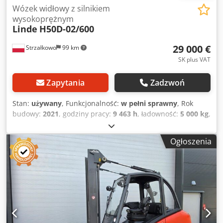
Wózek widłowy z silnikiem
wysokoprężnym
Linde
H50D-02/600
29 000 €
Strzałkowo
99 km
SK plus VAT
Zapytania
Zadzwoń
Stan:
używany
, Funkcjonalność:
w pełni sprawny
, Rok
budowy:
2021
, godziny pracy:
9 463 h
, ładowność:
5 000 kg
,
wysokość podnoszenia:
3 700 mm
, rodzaj paliwa:
diesel
,
typ masztu:
Simplex
, wysokość konstrukcyjna:
2 771 mm
,
Ogłoszenia
typ napędu:
Diesel
, Wózek widłowy spalinowy (diesel) Klasa
ISO: Klasa ISO 3 = 2.500 - 4.999 kg Typ masztu:
Standardowy Stan: Gotowy do pracy i w pełni sprawny Stan
techniczny: dobry Crsdpfxezigrio Adpof Przesuw boczny, 3.
zawór, 4. zawór, ogrzewanie, pełna kabina, klimatyzacja,