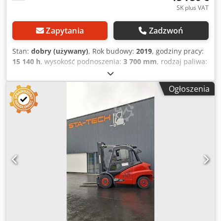
den Boom
SK plus VAT
Zapytania
Zadzwoń
Stan:
dobry (używany)
, Rok budowy:
2019
, godziny pracy:
15 140 h
, wysokość podnoszenia:
3 700 mm
, rodzaj paliwa:
diesel
, typ masztu:
duplex
, wysokość konstrukcyjna:
2 800
mm
, Linde H50D-02/600 Duplo 370, kabina z bocznym
Ogłoszenia
przesuwem, silnik VW Diesel, rok produkcji 2019. Film
można przesłać przez WhatsApp. Aktualna oferta dostępna
na stronie internetowej. Ceny są podane dla odbioru w
Nuland. Crodpfszpyp Usx Adpjf Van de Wert Trading B.V.
posiada zmienną ofertę maszyn, ciężarówek, przyczep i
osprzętu. Wszystkie nasze dostawy realizowane są w
cenach handlowych, w stanie „tak jak jest”, bez gwarancji
(szczegóły w naszych ogólnych warunkach). W celu
obejrzenia i/lub wykonania jazdy próbnej, prosimy o
wcześniejsze umówienie wizyty. Prosimy o kontakt
telefoniczny przed przyjazdem, ponieważ nie zawsze
jesteśmy na miejscu. Van de Wert Trading B.V.
Bedrijfsstraat 3 5391 LR Nuland