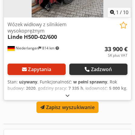
1
/
10
Wózek widłowy z silnikiem
wysokoprężnym
Linde
H50D-02/600
33 900 €
Niederlangen
814 km
SK plus VAT
Zapytania
Zadzwoń
Stan:
używany
, Funkcjonalność:
w pełni sprawny
, Rok
budowy:
2020
, godziny pracy:
7 335 h
, ładowność:
5 000 kg
,
wysokość podnoszenia:
4 100 mm
, rodzaj paliwa:
diesel
,
typ masztu:
Simplex
, wysokość konstrukcyjna:
3 050 mm
,
Zapisz wyszukiwanie
typ napędu:
Diesel
, wózki widłowe z silnikiem diesla Typ
masztu: Standardowy Stan: gotowy do użycia i w pełni
funkcjonalny Stan techniczny: dobry Codpsyh R Udjfx
Adperf 3. zawór, 4. zawór, ogrzewanie, filtr sadzy, pełna
kabina, klimatyzacja,