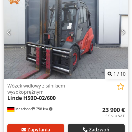
Stan: Gotowy do pracy i w pełni sprawny Stan techniczny:
dobry Cedpfexnuuiex Adporf Opis: Półkabina Przesuw
boczny, 3. zawór, 4. zawór, ogrzewanie,
1
/
10
Wózek widłowy z silnikiem
wysokoprężnym
Linde
H50D-02/600
23 900 €
Meschede
758 km
SK plus VAT
Zapytania
Zadzwoń