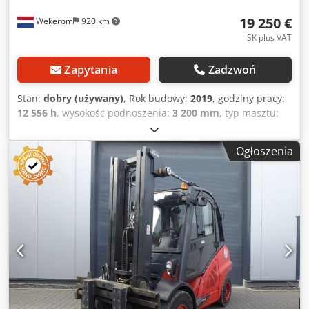
19 250 €
Wekerom
920 km
SK plus VAT
Zapytania
Zadzwoń
Stan:
dobry (używany)
, Rok budowy:
2019
, godziny pracy:
12 556 h
, wysokość podnoszenia:
3 200 mm
, typ masztu:
duplex
, moc:
55 kW (74,78 KM)
, długość wideł:
1 400 mm
,
Rok produkcji: 2019 Crjdpfx Adszlcf Dspsf Masa własna:
Ogłoszenia
7.020 kg Udźwig: 5.000 kg Wysokość zabudowy: 2.600 mm
Oznakowanie CE: tak Stan techniczny: dobry Stan wizualny:
dobry