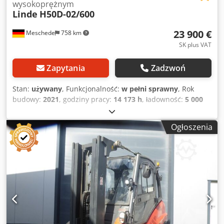
wysokoprężnym
Linde
H50D-02/600
23 900 €
Meschede
758 km
SK plus VAT
Zapytania
Zadzwoń
Stan:
używany
, Funkcjonalność:
w pełni sprawny
, Rok
budowy:
2021
, godziny pracy:
14 173 h
, ładowność:
5 000
kg
, wysokość podnoszenia:
3 700 mm
, wolny skok
podnoszenia:
150 mm
, rodzaj paliwa:
diesel
, typ masztu:
Ogłoszenia
Simplex
, wysokość konstrukcyjna:
2 900 mm
, długość
wideł:
2 400 mm
, typ napędu:
Diesel
, Widłowy wózek
wysokiego udźwigu z silnikiem Diesla Środek ciężkości
ładunku: 600 Klasa ISO: Klasa ISO 3 = 2500 - 4999 kg Typ
masztu: Standardowy Stan: Gotowy do pracy i w pełni
sprawny Stan techniczny: dobry Opony przednie – typ:
Superelastyczne Opony przednie – stan: 80–100% Opony
tylne – typ: Superelastyczne Crodpfxozmkmre Adpjf Opony
tylne – stan: 80–100% Przesuw boczny, urządzenie do