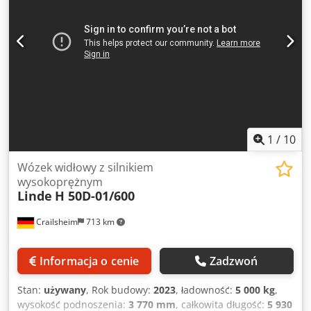
techniczny: dobry Opony przednie typ: superelastyczne
Stan opon przednich: 40 - 60% Opony tylne typ:
superelastyczne Stan opon tylnych: 40 - 60% Przesuw
boczny, rozstawiany rozstaw wideł, 3. zawór, 4. zawór,
reflektor roboczy tył, reflektor roboczy przód, ogrzewanie,
filtr cząstek stałych, pełna kabina, pełen wolny skok
podnoszenia,
1
/
10
Wózek widłowy z silnikiem
wysokoprężnym
Linde
H 50D-01/600
Crailsheim
713 km
Informacja o cenie
Zadzwoń
Stan:
używany
, Rok budowy:
2023
, ładowność:
5 000 kg
,
wysokość podnoszenia:
3 770 mm
, całkowita długość:
5 930