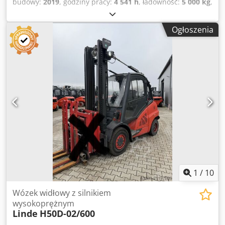
budowy:
2019
, godziny pracy:
4 541 h
, ładowność:
5 000 kg
,
wysokość podnoszenia:
3 200 mm
, rodzaj paliwa:
diesel
,
typ masztu:
Simplex
, typ napędu:
Diesel
, Wózek widłowy
Ogłoszenia
diesel Typ masztu: standardowy Stan: gotowy do użycia i w
pełni sprawny Stan techniczny: dobry 3. zawór,
ogrzewanie, filtr cząstek stałych, pełna kabina, Credjyk
Nbdspfx Adpsf
1
/
10
Wózek widłowy z silnikiem
wysokoprężnym
Linde
H50D-02/600