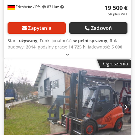
19 500 €
Edesheim / Pfalz
831 km
SK plus VAT
Zapytania
Zadzwoń
Stan:
używany
, Funkcjonalność:
w pełni sprawny
, Rok
budowy:
2014
, godziny pracy:
14 725 h
, ładowność:
5 000
kg
, wysokość podnoszenia:
3 750 mm
, wolny skok
podnoszenia:
150 mm
, rodzaj paliwa:
diesel
, typ masztu:
Ogłoszenia
Simplex
, wysokość konstrukcyjna:
2 870 mm
, szerokość
karetki wideł:
1 500 mm
, długość wideł:
1 200 mm
, typ
napędu:
Diesel
, szerokość konstrukcji:
1 350 mm
, Wózek
widłowy spalinowy (diesel) Punkt ciężkości ładunku: 600
mm Klasa ISO: ISO Klasa 3 = 2.500 - 4.999 kg typ masztu:
standardowy Skrzynia biegów: pedały podwójne Klasa
prędkości: 20 Stan: odnowiony, bez gwarancji Stan
techniczny: dobry Ogumienie przednie, typ: pneumatyczne
Ogumienie przednie, rozmiar: 300-15 Ogumienie przednie,
stan: 80 - 100% Ogumienie tylne, typ: pneumatyczne
Ogumienie tylne, rozmiar: 250-15 Cedpfxsy Uz S Dj Adporf