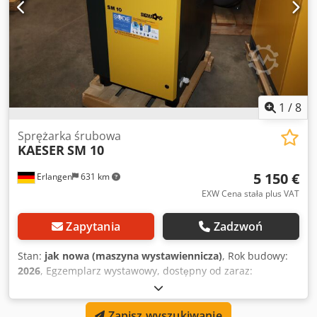
1
/
8
Sprężarka śrubowa
KAESER
SM 10
5 150 €
Erlangen
631 km
EXW Cena stała plus VAT
Zapytania
Zadzwoń
Stan:
jak nowa (maszyna wystawiennicza)
, Rok budowy:
2026
, Egzemplarz wystawowy, dostępny od zaraz:
Dkedpsipm Iysfx Akbor Kompresor śrubowy Kaeser SM 10
(10 bar) z SIGMA Control 2 Rok prod.: 2026 Motogodziny:
Zapisz wyszukiwanie
0,5 h Dane techniczne: Wydajność przy 10 bar: 0,78 l/min