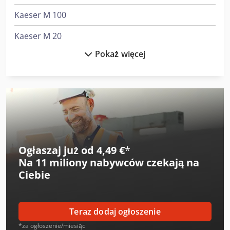
Kaeser M 100
Kaeser M 20
Pokaż więcej
Kaeser M 50
Kaeser M 82
Kaeser Omega 83P
Kaeser Sk 22
Kaeser Sk 25
Ogłaszaj już od 4,49 €
*
Na
11 miliony nabywców
czekają na
Kaeser Sk 25 T
Ciebie
Kaeser Sk 25 T Sfc
Kaeser Sm 13
Teraz dodaj ogłoszenie
Kaeser Sm 13 T
*za ogłoszenie/miesiąc