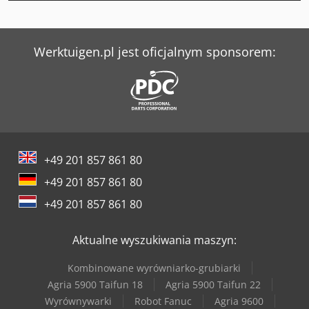
Kaeser Sprężarki
Kaeser Sxc 8
Werktuigen.pl jest oficjalnym sponsorem:
Kaeser Ta 11
Kaeser Ta 5
Kaeser Ta 8
+49 201 857 861 80
Kaeser Tah 7
+49 201 857 861 80
Kaeser Tb 19
+49 201 857 861 80
Kaeser Tb 26
Aktualne wyszukiwania maszyn:
Kaeser Tbh 14
Kombinowane wyrówniarko-grubiarki
Kaeser Tc 44
Agria 5900 Taifun 18
Agria 5900 Taifun 22
Wyrównywarki
Robot Fanuc
Agria 9600
Kaeser Tf 230