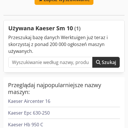
Moc silnika: 5,5 kW Podłączenie elektryczne: 400 V / 3 / 50
Hz Wymiary (szer. x gł. x wys.): 630 x 790 x 1100 mm Waga:
220 kg Przyłącze sprężonego powietrza: G 3/4" Poziom
hałasu: 62 dB(A) Odwiedź nasz salon w Erlangen. Na
Używana Kaeser Sm 10
(1)
powierzchni ponad 450 m² znajdziesz szeroki wybór
używanych i nowych kompresorów.
Przeszukaj bazę danych Werktuigen już teraz i
skorzystaj z ponad 200 000 ogłoszeń maszyn
używanych.
Szukaj
Przeglądaj najpopularniejsze nazwy
maszyn:
Kaeser Aircenter 16
Kaeser Epc 630-250
Kaeser Hb 950 C