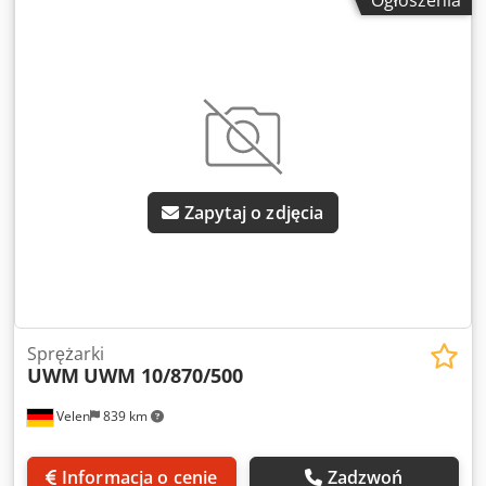
Ogłoszenia
mają charakter informacyjny, nie są wiążące. Zastrzegamy
sobie prawo do wcześniejszej sprzedaży; obowiązują
wyłącznie nasze warunki sprzedaży. Dkodpfx Acjyqvz Donjr
O nas: Ponad 400 własnych maszyn na magazynie Ponad
15 000 m² powierzchni magazynowej, 70 t udźwigu
suwnicy Ponad 10 000 produktów i akcesoriów do Twojego
warsztatu Jeśli jesteś zainteresowany sprzedażą maszyn,
linii produkcyjnych lub całej firmy, skontaktuj się z nami.
Kolejne oferty znajdują się na naszej stronie internetowej.
Zapytaj o zdjęcia
Zwiedzanie możliwe po wcześniejszym umówieniu.
Czekamy na Twoją wizytę. Zespół Markus Hirsch
Sprężarki
UWM
UWM 10/870/500
Velen
839 km
Informacja o cenie
Zadzwoń