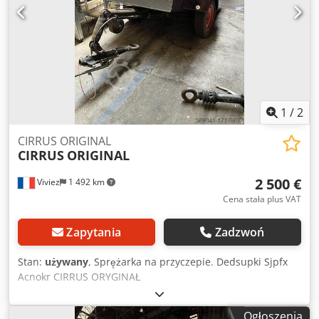
1
/
2
CIRRUS ORIGINAL
CIRRUS
ORIGINAL
2 500 €
Viviez
1 492 km
Cena stała plus VAT
Zapytania
Zadzwoń
Stan:
używany
, Sprężarka na przyczepie. Dedsupki Sjpfx
Acnokr CIRRUS ORYGINAŁ
Ogłoszenia