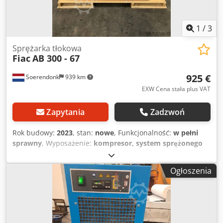
1
/
3
Sprężarka tłokowa
Fiac
AB 300 - 67
925 €
Soerendonk
939 km
EXW Cena stała plus VAT
Zapytania
Zadzwoń
Rok budowy:
2023
, stan:
nowe
, Funkcjonalność:
w pełni
sprawny
, Wyposażenie:
kompresor, system sprężonego
powietrza
, FIAC AB 300 - 678 - Model ponadwymiarowy,
bardzo konkurencyjne ceny. - Kilka dostępnych z
Ogłoszenia
magazynu. Specyfikacja: Zbiornik: 270L Wydajność
sprężarki: 650 l/min Bar: 10 bar KW: 4 Typ pompy: AB 678
2/2 RPM: 1000 Dkedpfou Dxu Hsx Acnor Kod: 1121560311
EAN: 8020119109861 wymiary: 1600x560x1040 mm dł. x
szer. x wys.