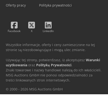
Oferty pracy
Polityka prywatności
Facebook
X
LinkedIn
Wszystkie informacje, oferty i ceny zamieszczone na tej
stronie są niezobowiązujące i mogą ulec zmianie.
Używając tej strony, potwierdzasz, iż akceptujesz
Warunki
użytkowania
oraz
Politykę Prywatności
.
Znaki towarowe i nazwy handlowe należą do ich właścicieli.
MSG Auctions GmbH nie ponosi odpowiedzialności za
treści linkowanych stron internetowych.
© 2000 - 2026 MSG Auctions GmbH
Ta strona jest chroniona przez reCAPTCHA i obowiązują na niej
Polityka prywatności
i
Warunki użytkowania
firmy Google.