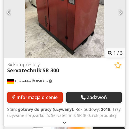
1
/
3
3x kompresory
Servatechnik
SR 300
Düsseldorf
858 km
Informacja o cenie
Zadzwoń
Stan:
gotowy do pracy (używany)
, Rok budowy:
2015
, Trzy
używane sprężarki: 2x Servatechnik SR 300, rok produkcji
2006 Brak zamontowanego głównego wyłącznika, ok. 24 000
godzin pracy Dedpsy R S Dvjfx Acnokr 1x Worthing