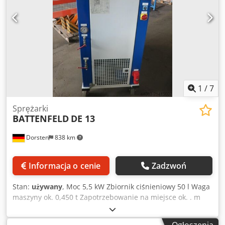
1
/
7
Sprężarki
BATTENFELD
DE 13
Dorsten
838 km
Informacja o cenie
Zadzwoń
Stan:
używany
, Moc 5,5 kW Zbiornik ciśnieniowy 50 l Waga
maszyny ok. 0,450 t Zapotrzebowanie na miejsce ok. . m
Ciśnienie robocze 330 bar Wydajność . l Medium: Azot N2
Dane techniczne pochodzą od producenta lub operatora i