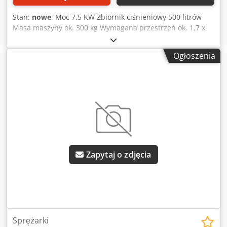
Stan:
nowe
, Moc 7,5 KW Zbiornik ciśnieniowy 500 litrów
Masa maszyny ok. 300 kg Wymagana przestrzeń ok. 1,7 x
0,6 x 1,45 m Ciśnienie tłoczenia 16 bar Dodpfx Acohid
Ersnokr Pojemność zbiornika 870 l Model UWM 10/870/500
Ogłoszenia
K50 + Startbox jest wyposażony w pompę K50. Należy
pamiętać, że jest to wersja wysokociśnieniowa (szczególnie
dla ciężarówek lub miejsc, w których wymagane jest
wyższe ciśnienie). ciężarówek lub miejsc, w których
wymagane jest wyższe ciśnienie) , przemysłu i ciężkich
prac. Skrzynka rozruchowa służy do uzyskania niższego
napięcia rozruchowego (w celu zmniejszenia napięć
szczytowych). zmniejszenie napięć szczytowych. Model
UWM 10/870/500 jest dostępny z napięciem 400 V
Zapytaj o zdjęcia
Sprężarki