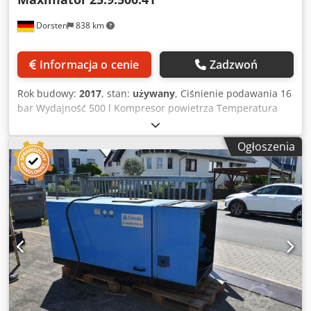
Dorsten
838 km
Informacja o cenie
Zadzwoń
Rok budowy:
2017
, stan:
używany
, Ciśnienie podawania 16
bar Wydajność 500 l Kompresor powietrza Temperatura
pracy: min. 10°C, maks. 50°C Dane techniczne pochodzą od
producenta lub operatora i są dla nas niewiążące.
Ogłoszenia
Sprzedaż pośrednia zastrzeżona; obowiązują wyłącznie
nasze ogólne warunki handlowe i sprzedaży. O nas:
posiadamy ponad 400 własnych maszyn na magazynie
ponad 15 000 m² powierzchni magazynowej, udźwig
suwnic do 70 t Dkjdpfxezawh Ds Acnsr ponad 10 000
artykułów akcesoryjnych do Twojego warsztatu Chcesz
sprzedać maszyny, linie produkcyjne lub cały zakład?
Skontaktuj się z nami. Więcej ofert znajdziesz na naszej
stronie internetowej. Oględziny możliwe po wcześniejszym
uzgodnieniu. Czekamy na Twoją wizytę. Zespół Markus
Hirsch