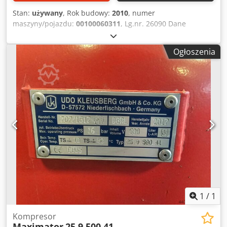
Stan:
używany
, Rok budowy:
2010
, numer
maszyny/pojazdu:
00100060311
, Lg.nr. 26090 Dane
techniczne: - Wersja: stojąca Dkedpfxszd T S Es Acner -
Maks. ciśnienie robocze: 10 bar - Pojemność zbiornika
Ogłoszenia
ciśnieniowego: 270 l - Wydajność ssania: 585 l/min -
Wydajność tłoczenia: 440 l/min - Prędkość obrotowa
sprężarki: 1200 obr/min - Napęd: 400 V / 4,0 kW - Średnica
zbiornika ok.: 600 mm - Zapotrzebowanie na miejsce ok.:
szer. 800 x wys. 1850 x gł. 900 mm - Masa ok.: 150 kg
1
/
1
Kompresor
Maximator
25.9.500.41