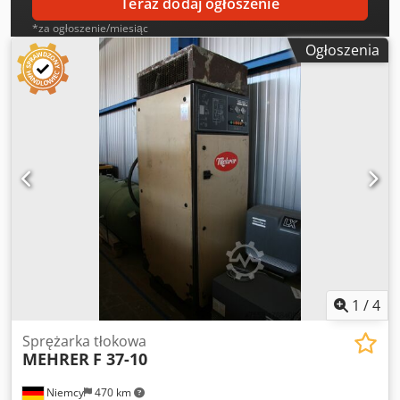
Teraz dodaj ogłoszenie
*za ogłoszenie/miesiąc
Ogłoszenia
1
/
4
Sprężarka tłokowa
MEHRER
F 37-10
Niemcy
470 km