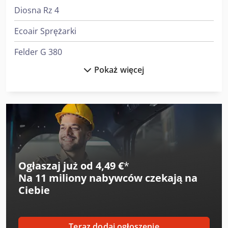
Diosna Rz 4
Ecoair Sprężarki
Felder G 380
Pokaż więcej
Felder G 480
Fini Sprężarki
Fischer & Krecke Maszyny Do Worków
Fischer & Krecke Prasy Do Druku Fleksograficznego
Flott Bsm 75
Ogłaszaj już od 4,49 €
*
Na
11 miliony nabywców
czekają na
Flott Bsm 75 A
Ciebie
Graule As 450
Heidenreich & Harbeck Strugarki Poprzeczne Do Przekładni Zębatych
Teraz dodaj ogłoszenie