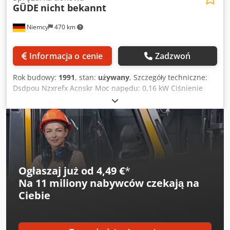
GÜDE
nicht bekannt
Niemcy
470 km
Informacja o cenie
Zadzwoń
Rok budowy:
1991
, stan:
używany
, Szczegóły techniczne:
Dsdpou Nzxrefx Acnskr Moc napędu: 0,16 kW Ciśnienie
tłoczenia: 11 bar Pojemność litrowa: 250 l Całkowite
zapotrzebowanie na moc: 2,8 kw Sprężarka tłokowa ze
zbiornikiem ciśnieniowym Stan: Uszkodzona uszczelka
głowicy cylindra i tarcza stalowa. Tłok jest w porządku. Na
sprzedaż jako dawca części zamiennych! *
Ogłaszaj już od 4,49 €
*
Na
11 miliony nabywców
czekają na
Ciebie