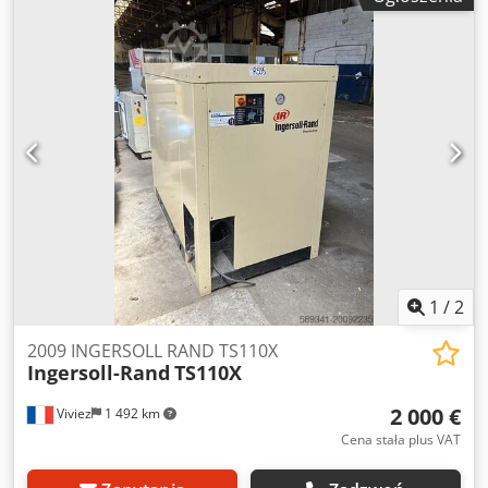
1
/
2
2009 INGERSOLL RAND TS110X
Ingersoll-Rand
TS110X
2 000 €
Viviez
1 492 km
Cena stała plus VAT