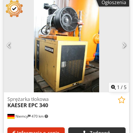
Ogłoszenia
Creyssensac, rok produkcji 2015, brak zamontowanego
głównego wyłącznika, ok. 72 000 godzin pracy
1
/
5
Sprężarka tłokowa
KAESER
EPC 340
Niemcy
470 km
Informacja o cenie
Zadzwoń