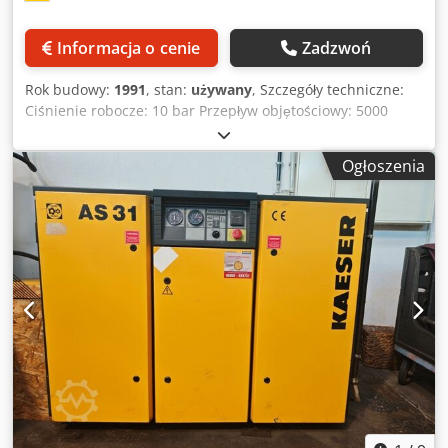
Informacja o cenie
Zadzwoń
Rok budowy:
1991
, stan:
używany
, Szczegóły techniczne:
Ciśnienie robocze: 10 bar Przepływ objętościowy: 5000
l/min Moc silnika: 37 kW Napięcie robocze: 380 V Wymiary
dł. x szer. x wys.: 0,9 x 0,7 x 1,5 m Cechy: - Chłodzenie
Ogłoszenia
powietrzem - Otwór wlotowy = 500x400 mm Sprzedawane
tak jak jest, bez testowania, jako dawca części zamiennych
na sprzedaż. Djdpfx Aju Nzx Escnskr *