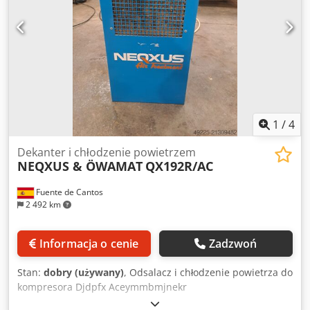
1
/
4
Dekanter i chłodzenie powietrzem
NEQXUS & ÖWAMAT
QX192R/AC
Fuente de Cantos
2 492 km
Informacja o cenie
Zadzwoń
Stan:
dobry (używany)
, Odsalacz i chłodzenie powietrza do
kompresora Djdpfx Aceymmbmjnekr