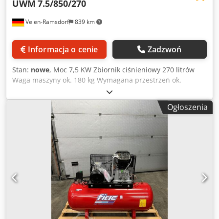
UWM
7.5/850/270
Velen-Ramsdorf
839 km
Informacja o cenie
Zadzwoń
Stan:
nowe
, Moc 7,5 KW Zbiornik ciśnieniowy 270 litrów
Waga maszyny ok. 180 kg Wymagana przestrzeń ok.
1700x600x1270 mm Ciśnienie tłoczenia 10 bar Wydajność
850 l/min Podłączone napięcie 400 V Dsdsgnvugepfx
Ogłoszenia
Acnekr UWM 7.5 / 850/270 K30 + skrzynka rozruchowa z
pompą K30, napęd paskiem klinowym, idealnie nadaje się
do użytku domowego. do użytku w domu, w warsztacie, w
przemyśle i do ciężkich prac. i do ciężkich prac. Skrzynka
rozruchowa służy do uzyskania niższego napięcia
rozruchowego (w celu zmniejszenia napięć szczytowych).
redukuje napięcia szczytowe.