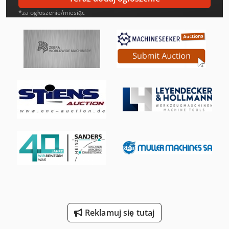
Heidenreich & Harbeck Wytaczarki Do Otworów Głębokich
*za ogłoszenie/miesiąc
Ingersoll Rand Sprężarki
Ingersoll Sprężarki
Mark Sprężarki
Mercedes-Benz Sprinter
Mercedes-Benz Sprinter 300
Mercedes-Benz Sprinter 500
Mercedes-Benz V
Schanbacher S-3-50
Schneider Sprężarki
Reklamuj się tutaj
Sperr & Lechner Maszyny Do Cięcia