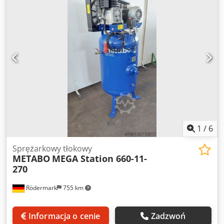
stronie internetowej. Oględziny możliwe po wcześniejszym
umówieniu się. Cieszymy się na Twoją wizytę. Zespół
Markus Hirsch
1
/
6
Sprężarkowy tłokowy
METABO
MEGA Station 660-11-
270
Rödermark
755 km
Informacja o cenie
Zadzwoń