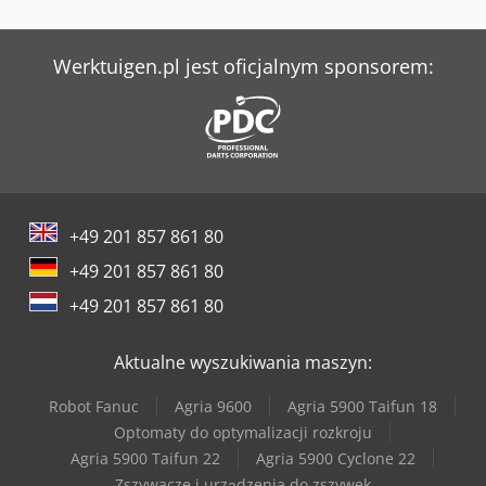
Werner & Pfleiderer Kontenery
Werktuigen.pl jest oficjalnym sponsorem:
+49 201 857 861 80
+49 201 857 861 80
+49 201 857 861 80
Aktualne wyszukiwania maszyn:
Robot Fanuc
Agria 9600
Agria 5900 Taifun 18
Optomaty do optymalizacji rozkroju
Agria 5900 Taifun 22
Agria 5900 Cyclone 22
Zszywacze i urządzenia do zszywek