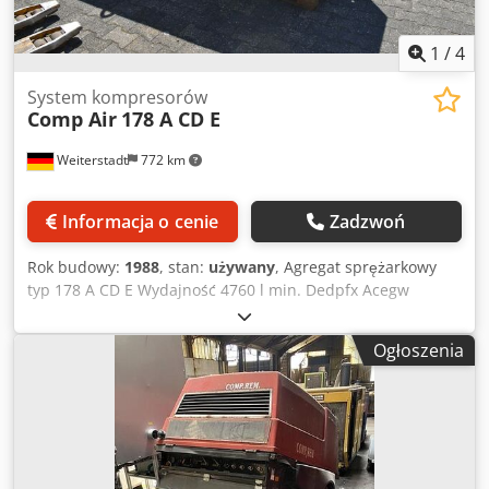
1
/
4
System kompresorów
Comp Air
178 A CD E
Weiterstadt
772 km
Informacja o cenie
Zadzwoń
Rok budowy:
1988
, stan:
używany
, Agregat sprężarkowy
typ 178 A CD E Wydajność 4760 l min. Dedpfx Acegw
Dqpenjkr Ciśnienie robocze 9 bar KW 30
Ogłoszenia