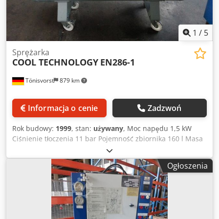
1
/
5
Sprężarka
COOL TECHNOLOGY
EN286-1
Tönisvorst
879 km
Informacja o cenie
Zadzwoń
Rok budowy:
1999
, stan:
używany
, Moc napędu 1,5 kW
Ciśnienie tłoczenia 11 bar Pojemność zbiornika 160 l Masa
maszyny ok. 0,15 tony Dkodpfxou Sbd Ts Acnjr Wymagana
przestrzeń ok. 1,5x0,5x0,8 m
Ogłoszenia