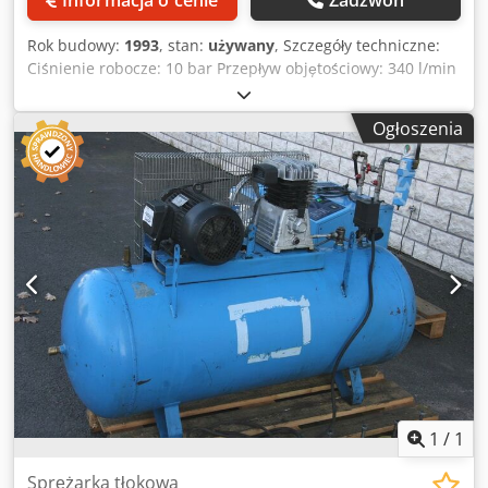
Rok budowy:
1993
, stan:
używany
, Szczegóły techniczne:
Ciśnienie robocze: 10 bar Przepływ objętościowy: 340 l/min
Pojemność zbiornika: 350 litrów Liczba cylindrów: 2 szt.
Moc silnika: 37 kW Całkowite zapotrzebowanie na moc: 2,0
Ogłoszenia
kw Waga: na zamówienie kg Dsdpju Nzycefx Acnjkr
Osuszacz i zbiornik sprężonego powietrza Sprężarka: - Moc
silnika 37kW, prędkość obrotowa 1450rpm, ciśnienie 10bar,
objętość skokowa 340l/min Zbiornik ciśnieniowy: - Marka
OSK, typ , dla 11 bar, temp. -10°C do +50°C, pojemność 350
litrów, CE 92004 System osuszania/filtracji: - Marka Kaeser,
typ TB 9, dopuszczalna temperatura otoczenia -10°C do
+50°C *
1
/
1
Sprężarka tłokowa