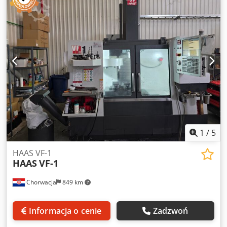
napędu wrzeciona frezarskiego: 22,4 kW Uchwyt narzędzia:
SK 50 Liczba narzędzi w magazynku: 30 szt. Waga maszyny
ok. 7,5 t Codpfjwvl Aiox Al Rsrf Wymiary (dł. x szer. x wys.):
3,5 x 2,47 x 2,98 m Pionowe centrum obróbcze jako trzymak
detali! Uszkodzenie elektryczne - Spiralny transporter
wiórów - Zmieniacz narzędzi z podwójnym ramieniem -
Zewnętrzne pokrętło ręczne - Wewnętrzny dopływ
chłodziwa - Filtr patronowy - Odciąg mgły olejowej
1
/
5
HAAS VF-1
HAAS
VF-1
Chorwacja
849 km
Informacja o cenie
Zadzwoń