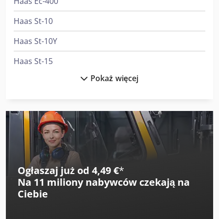
Haas Ec-400
Haas St-10
Haas St-10Y
Haas St-15
Pokaż więcej
Haas St-20
Haas St-40
Haas Tl-1
Haas Tl-2
Haas Tm-1P
Ogłaszaj już od 4,49 €
*
Na
11 miliony nabywców
czekają na
Haas Tm-2P
Ciebie
Haas Vf-11/50