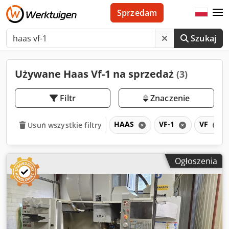
Sprzedam
Szukaj
Używane Haas Vf-1 na sprzedaż
(3)
Filtr
Znaczenie
HAAS
VF-1
VF
Usuń wszystkie filtry
Ogłoszenia