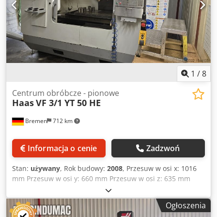
1
/
8
Centrum obróbcze - pionowe
Haas
VF 3/1 YT 50 HE
Bremen
712 km
Informacja o cenie
Zadzwoń
Stan:
używany
, Rok budowy:
2008
, Przesuw w osi x: 1016
mm Przesuw w osi y: 660 mm Przesuw w osi z: 635 mm
Sterowanie: Haas Powierzchnia mocowania stołu: 1.372 x
610 mm Obciążenie stołu: 1.814 kg Prędkość szybkiego
Ogłoszenia
przesuwu: 18 m/min Zakres obrotów: 7.500 obr./min Moc