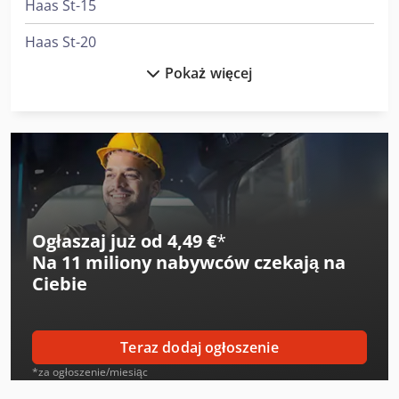
Haas St-15
Haas St-20
Pokaż więcej
Haas St-20Y
Haas St-25
Haas St-30
Haas St-30Y
Haas St-40
Ogłaszaj już od 4,49 €
*
Na
11 miliony nabywców
czekają na
Haas Tl-1
Ciebie
Haas Tl-2
Haas Tm-1P
Teraz dodaj ogłoszenie
Haas Tm-2
*za ogłoszenie/miesiąc