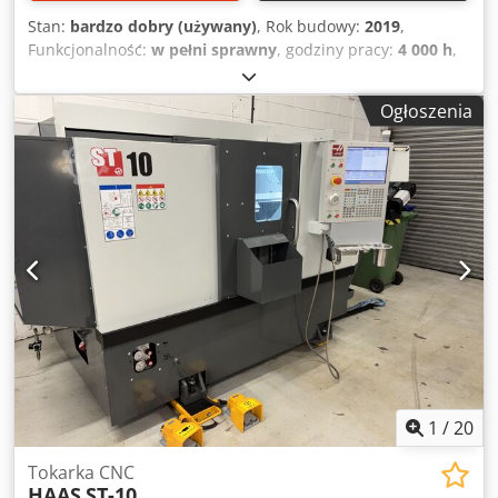
Stan:
bardzo dobry (używany)
, Rok budowy:
2019
,
Funkcjonalność:
w pełni sprawny
, godziny pracy:
4 000 h
,
Wyposażenie:
transporter wiórów
, HAAS ST-10
Sprzedajemy niektóre maszyny, ponieważ nabywamy
Ogłoszenia
nowe. Maszyna jest w doskonałym stanie i jest obecnie
używana. Zakres prędkości wrzeciona: 6000 obr./min.
Liczba pozycji narzędziowych: 12 Csdpfxeyrc Dzo Ac Tsrf
Transporter wiórów
1
/
20
Tokarka CNC
HAAS
ST-10