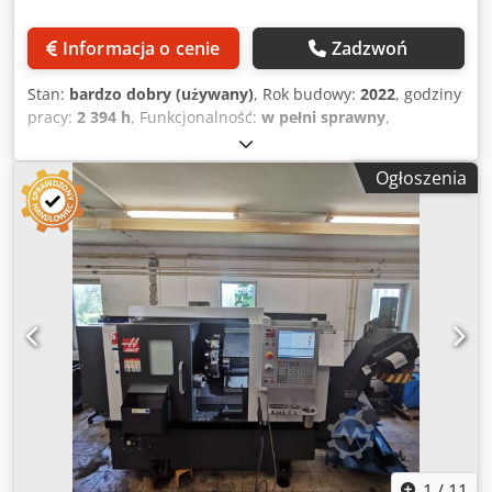
Informacja o cenie
Zadzwoń
Stan:
bardzo dobry (używany)
, Rok budowy:
2022
, godziny
pracy:
2 394 h
, Funkcjonalność:
w pełni sprawny
,
Sterowanie HAAS Średnica toczenia nad łożem 641 mm
Średnica toczenia nad suportem poprzecznym 413 mm
Ogłoszenia
Maks. średnica toczenia 229 mm Maks. długość toczenia
356 mm Przesuw osi X 200 mm Przesuw osi Y +/-50 mm
Przesuw osi Z 355 mm Crjdpfowvf Thjx Ac Tef Maks.
średnica pręta D44 mm Oś C 0,01 stopnia Prędkość
wrzeciona 6000 obr./min Końcówka wrzeciona A2-5
Prędkość wrzeciona frezującego 6000 obr./min Prędkości
szybkiego przesuwu X/Y/Z = 30,5 / 12,7 / 30,5 m/min Moc
napędu 11 kW Rewolwer 12-pozycyjny Uchwyt VDI30 Waga
3600 kg Wymiary DxSxW = 3048 x 2108 x 1803 mm
Wyposażenie, akcesoria - Programowalna oś C - Oś Y -
Napędzany rewolwer narzędziowy (wszystkie pozycje) -
Wbudowane ramię pomiarowe narzędzi - Transporter
wiórów - Uchwyt 3-szczękowy D160 mm - Konik Maszyna
jest w stanie jak nowa i była bardzo mało używana.
1
/
11