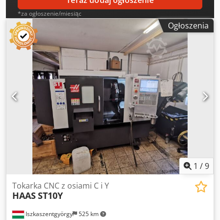
Teraz dodaj ogłoszenie
*za ogłoszenie/miesiąc
Ogłoszenia
1
/
9
Tokarka CNC z osiami C i Y
HAAS
ST10Y
Iszkaszentgyörgy
525 km