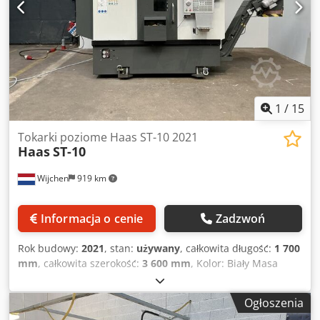
1
/
15
Tokarki poziome Haas ST-10 2021
Haas
ST-10
Wijchen
919 km
Informacja o cenie
Zadzwoń
Rok budowy:
2021
, stan:
używany
, całkowita długość:
1 700
mm
, całkowita szerokość:
3 600 mm
, Kolor: Biały Masa
własna: 3500 kg Cena: Na zapytanie - Rok produkcji: 2021 -
Dostępna dokumentacja: Nie - Obecne oznakowanie CE:
Ogłoszenia
Tak - Obecny certyfikat CE: Nie Codpeznmp Esfx Ac Terf -