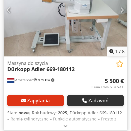
1
/
8
Maszyna do szycia
Dürkopp Adler
669-180112
5 500 €
Amsterdam
979 km
Cena stała plus VAT
Zapytania
Zadzwoń
Stan:
nowe
, Rok budowy:
2025
, Dürkopp Adler 669-180112
– Ramię cylindryczne – Funkcje automatyczne – Prosto z
magazynu – 5 500 € netto Dkodpfx Amewi I D Nehsr Na