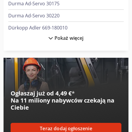
Durma Ad-Servo 30175
szycia dla firm
Durma Ad-Servo 30220
Dürkopp Adler 669-180010
Pokaż więcej
Dürkopp Adler 867-190040
Dürkopp Adler 867-190142-M
Dürkopp Adler 867-190322
Dürkopp Adler 867-190322-M
Dürkopp Adler 867-190342
Ogłaszaj już od 4,49 €
*
Na
11 miliony nabywców
czekają na
Dürkopp Adler 867-190342-M
Ciebie
Dürkopp Adler 867-290142-M
Dürkopp Adler 867-290322
Teraz dodaj ogłoszenie