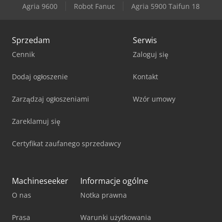
Agria 9600
Robot Fanuc
Agria 5900 Taifun 18
Panhans 680/200
Sprzedam
Serwis
Cennik
Zaloguj się
Dodaj ogłoszenie
Kontakt
Zarządzaj ogłoszeniami
Wzór umowy
Zareklamuj się
Certyfikat zaufanego sprzedawcy
Machineseeker
Informacje ogólne
O nas
Notka prawna
Prasa
Warunki użytkowania