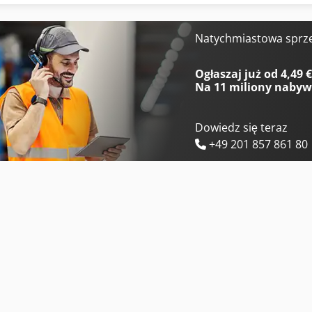
Felder Fd 250
Felder K 740 S
Felder Fs 722
Felder Kf 700
Natychmiastowa sprz
Felder Fw 1102 Classic
Felder Kf 700 Professional
Ogłaszaj już od 4,49 
Na
11 miliony naby
Dowiedz się teraz
+49 201 857 861 80