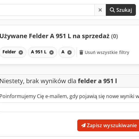
Szukaj
Używane Felder A 951 L na sprzedaż
(0)
Felder
A 951 L
A
Usuń wszystkie filtry
Niestety, brak wyników dla
felder a 951 l
Poinformujemy Cię e-mailem, gdy pojawią się nowe wyniki 
Zapisz wyszukiwanie