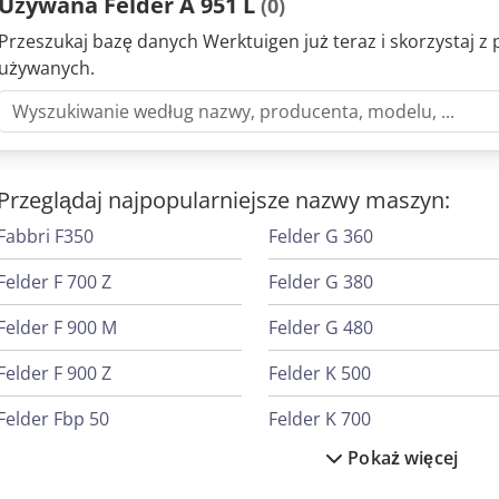
Używana Felder A 951 L
(0)
Przeszukaj bazę danych Werktuigen już teraz i skorzystaj 
używanych.
Przeglądaj najpopularniejsze nazwy maszyn:
Fabbri F350
Felder G 360
Felder F 700 Z
Felder G 380
Felder F 900 M
Felder G 480
Felder F 900 Z
Felder K 500
Felder Fbp 50
Felder K 700
Pokaż więcej
Felder Fbp 60
Felder K 700 S