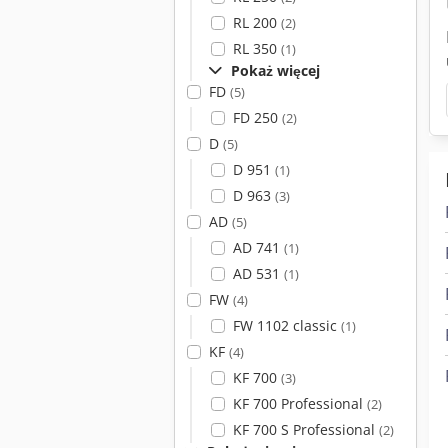
RL 200
(2)
RL 350
(1)
Pokaż więcej
FD
(5)
FD 250
(2)
D
(5)
D 951
(1)
D 963
(3)
AD
(5)
AD 741
(1)
AD 531
(1)
FW
(4)
FW 1102 classic
(1)
KF
(4)
KF 700
(3)
KF 700 Professional
(2)
KF 700 S Professional
(2)