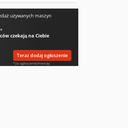
Graule Zs 85 Ns
edaż używanych maszyn
€
*
wców
czekają na Ciebie
Teraz dodaj ogłoszenie
*za ogłoszenie/miesiąc