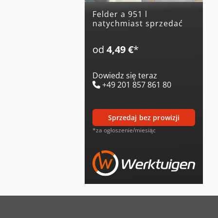
felder a 951 l
natychmiast sprzedać
od
4,49 €
*
Dowiedz się teraz
+49 201 857 861 80
sprzedaj bez prowizji
*za ogłoszenie/miesiąc