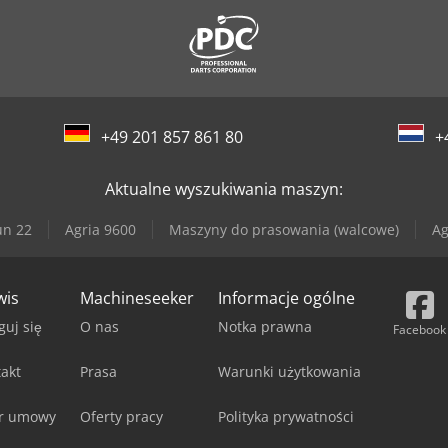
+49 201 857 861 80
+
Aktualne wyszukiwania maszyn:
un 22
Agria 9600
Maszyny do prasowania (walcowe)
Ag
wis
Machineseeker
Informacje ogólne
guj się
O nas
Notka prawna
Facebook
akt
Prasa
Warunki użytkowania
r umowy
Oferty pracy
Polityka prywatności