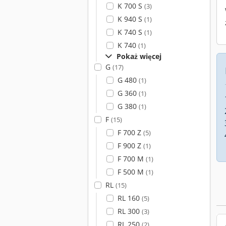
K 700 S
(3)
K 940 S
(1)
K 740 S
(1)
K 740
(1)
Pokaż więcej
G
(17)
G 480
(1)
G 360
(1)
G 380
(1)
F
(15)
F 700 Z
(5)
F 900 Z
(1)
F 700 M
(1)
F 500 M
(1)
RL
(15)
RL 160
(5)
RL 300
(3)
RL 250
(2)