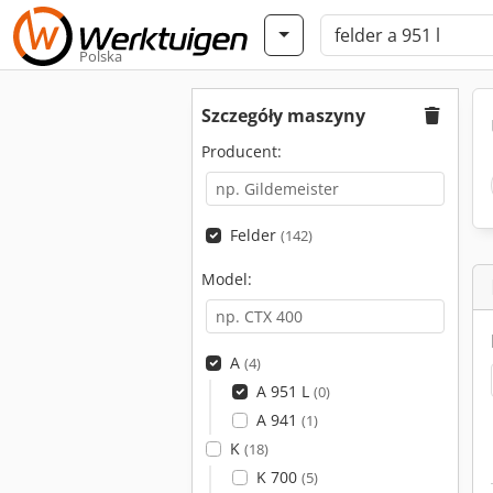
Polska
Szczegóły maszyny
Producent:
Felder
(142)
Model:
A
(4)
A 951 L
(0)
A 941
(1)
K
(18)
K 700
(5)