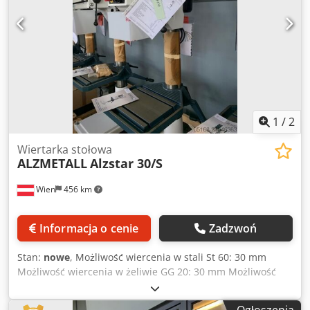
1
/
2
Wiertarka stołowa
ALZMETALL
Alzstar 30/S
Wien
456 km
Informacja o cenie
Zadzwoń
Stan:
nowe
, Możliwość wiercenia w stali St 60: 30 mm
Możliwość wiercenia w żeliwie GG 20: 30 mm Możliwość
wiercenia w St 60: 30 mm Gwintowanie w St 60: M16
Gwintowanie w GG 20: M20 Csdpfxoyvvn No Acbjrf Krótka