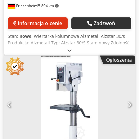
wszelkiej odpowiedzialności za wady fizyczne rzeczy, w
Friesenheim
894 km
zakresie dopuszczalnym przez prawo. Note: Sprzedaż bez
gwarancji. Nie ponosimy odpowiedzialności za działanie
Informacja o cenie
Zadzwoń
maszyny. Sprzedaż wyłączająca odpowiedzialność za wady,
zgodnie z obowiązującymi przepisami.
Stan:
nowe
, Wiertarka kolumnowa Alzmetall Alzstar 30/s
Produkcja: Alzmetall Typ: Alzstar 30/S Stan: nowy Zdolność
wiercenia w stali E335 (St 60) 30 mm Cięcie nici Stal E335
(St 60) M 16 Odlew EN-GJL-200 (GG20) M 20 Krótkie
Ogłoszenia
wrzeciono MK 3 Skok wrzeciona 140 mm Projekcja 293 mm
Średnica kolumny 115 mm Stół maszynowy, podpora
użytkowa 514 x 360 mm Rowki T, liczba x szerokość x
odległość 2 x 14 x 224 mm Odległość od stołu
wrzecionowego min./max. 132/724 mm Karm rękę
Wysokość maszyny bez opcji ok. 1770 mm Cedpfxsy S Ar Hs
Acbjrf Masa netto ok. 260 kg Napęd bezstopniowy Silnik
750 / 1500 obr./min. 750 / 1500 obr./min Moc 1,0 / 1,6 kW
1,0 / 1,6 kW Prędkość obrotowa wrzeciona obr/min 225-
4300