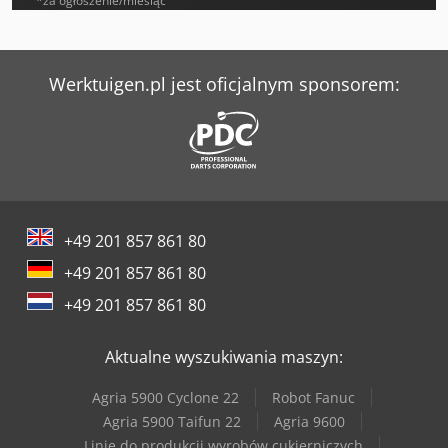
*za ogłoszenie/miesiąc
Exeron Edm 310 Mf 30
Graule Akf 4/250
Werktuigen.pl jest oficjalnym sponsorem:
Haas St-30
Holzkraft Hbs 633 S
Huvema Hu 230 Dg
+49 201 857 861 80
Ibarmia Zv 45
+49 201 857 861 80
Lissmac Sbm-L 1000 G1S2
+49 201 857 861 80
Lissmac Sbm-M 1500 B2
Aktualne wyszukiwania maszyn:
Metallkraft Msbm 1520-17 Pro S
Agria 5900 Cyclone 22
Robot Fanuc
Schunk Jbm-St 220
Agria 5900 Taifun 22
Agria 9600
Linie do produkcji wyrobów cukierniczych