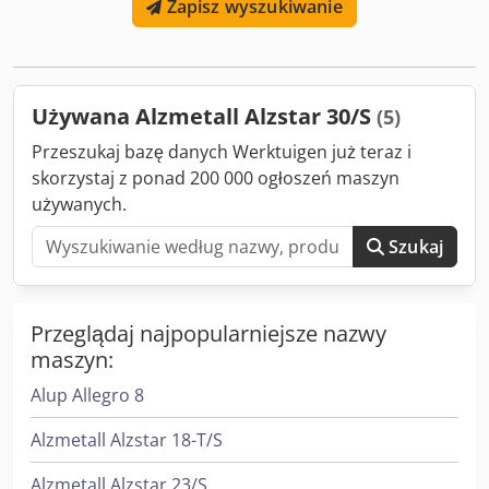
Zapisz wyszukiwanie
Stopień ochrony IP 54 - Klasa izolacji silnika „F” (155°) -
Przewód zasilający (bez wtyczki, długość kabla 2m) - Osłona
wrzeciona z zabezpieczeniem elektrycznym - Lakierowanie:
farba strukturalna DD, sygnałowa biel RAL9003, PANTONE
7545c, czarny
Używana Alzmetall Alzstar 30/S
(5)
Przeszukaj bazę danych Werktuigen już teraz i
skorzystaj z ponad 200 000 ogłoszeń maszyn
używanych.
Szukaj
Przeglądaj najpopularniejsze nazwy
maszyn:
Alup Allegro 8
Alzmetall Alzstar 18-T/S
Alzmetall Alzstar 23/S