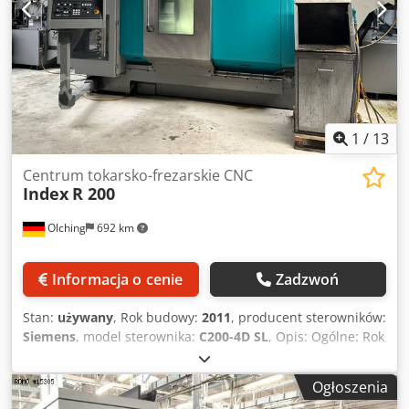
1
/
13
Centrum tokarsko-frezarskie CNC
Index
R 200
Olching
692 km
Informacja o cenie
Zadzwoń
Stan:
używany
, Rok budowy:
2011
, producent sterowników:
Siemens
, model sterownika:
C200-4D SL
, Opis: Ogólne: Rok
produkcji: 2011 Sterowanie: Siemens 840 Dsl (C200-4D SL)
Przelot pręta: 65 mm Wrzeciona frezujące: 18.000 obr/min
Ogłoszenia
Wrzeciono główne: Technologia: wrzeciono napędzane