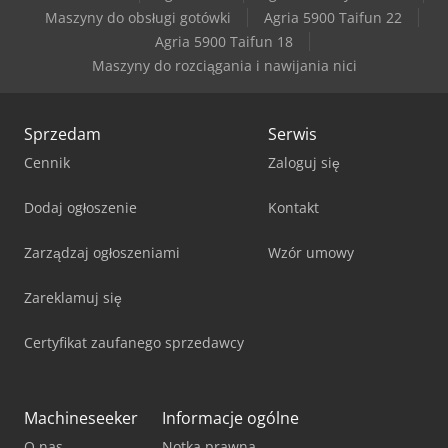
Mazak Quick Turn 200Ms
Maszyny do obsługi gotówki
Agria 5900 Taifun 22
Agria 5900 Taifun 18
Rausch Gratomat 2000
Maszyny do rozciągania i nawijania nici
Sprzedam
Serwis
Cennik
Zaloguj się
Dodaj ogłoszenie
Kontakt
Zarządzaj ogłoszeniami
Wzór umowy
Zareklamuj się
Certyfikat zaufanego sprzedawcy
Machineseeker
Informacje ogólne
O nas
Notka prawna