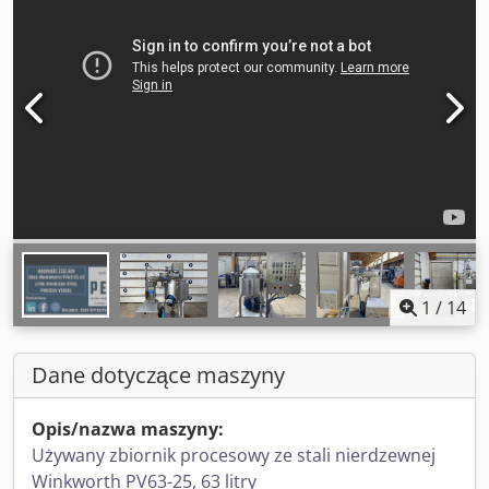
1
/
14
Dane dotyczące maszyny
Opis/nazwa maszyny:
Używany zbiornik procesowy ze stali nierdzewnej
Winkworth PV63-25, 63 litry