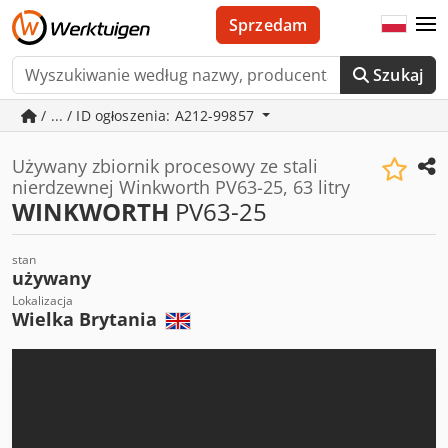
Sprzedam
Szukaj
/ ... / ID ogłoszenia: A212-99857
Używany zbiornik procesowy ze stali
nierdzewnej Winkworth PV63-25, 63 litry
WINKWORTH
PV63-25
stan
używany
Lokalizacja
Wielka Brytania