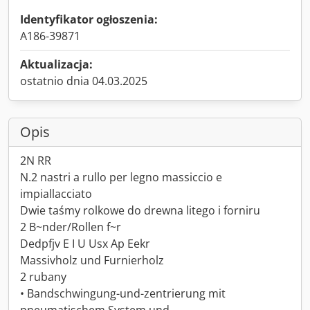
Identyfikator ogłoszenia:
A186-39871
Aktualizacja:
ostatnio dnia 04.03.2025
Opis
2N RR
N.2 nastri a rullo per legno massiccio e
impiallacciato
Dwie taśmy rolkowe do drewna litego i forniru
2 B~nder/Rollen f~r
Dedpfjv E I U Usx Ap Eekr
Massivholz und Furnierholz
2 rubany
• Bandschwingung-und-zentrierung mit