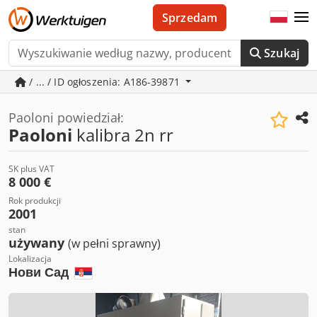
Sprzedam
Szukaj
/ ... / ID ogłoszenia: A186-39871
Paoloni powiedział:
Paoloni
kalibra 2n rr
SK plus VAT
8 000 €
Rok produkcji
2001
stan
używany
(w pełni sprawny)
Lokalizacja
Нови Сад