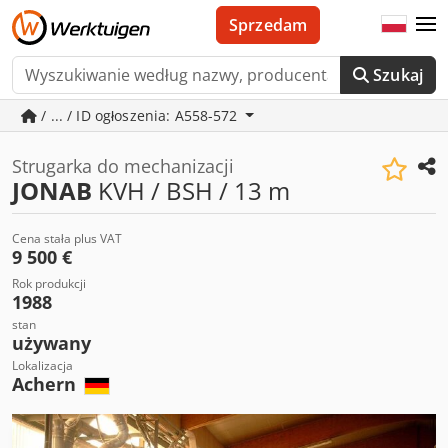
Sprzedam
Szukaj
/ ... / ID ogłoszenia: A558-572
Strugarka do mechanizacji
JONAB
KVH / BSH / 13 m
Cena stała plus VAT
9 500 €
Rok produkcji
1988
stan
używany
Lokalizacja
Achern