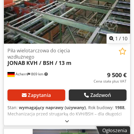
1
/
10
Piła wielotarczowa do cięcia
wzdłużnego
JONAB
KVH / BSH / 13 m
9 500 €
Achern
869 km
Cena stała plus VAT
Zapytania
Zadzwoń
Stan:
wymagający naprawy (używany)
, Rok budowy:
1988
,
Mechanizacja przed strugarką do KVH/BSH – dla długości
do ok. 13 m. Idealna linia KVH+BSH przed strugarką.
Rozpakowywanie wzdłużne – separacja. Piły poprzeczne – 4
Ogłoszenia
sztuki, piły tarczowe z regulacją boczną. Przekrój cięcia: