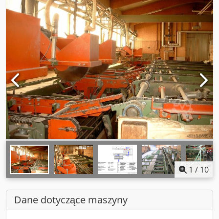
1
/
10
Dane dotyczące maszyny