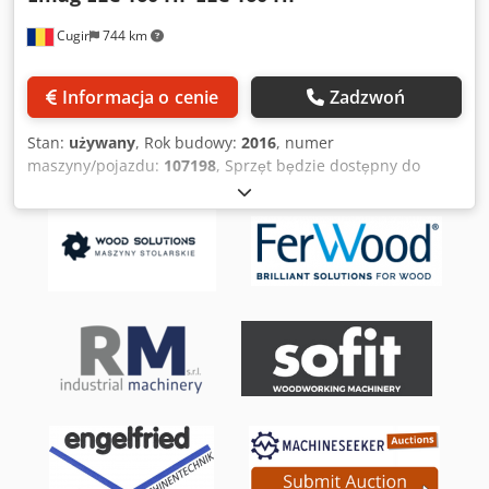
Cugir
744 km
Informacja o cenie
Zadzwoń
Stan:
używany
, Rok budowy:
2016
, numer
maszyny/pojazdu:
107198
, Sprzęt będzie dostępny do
sprzedaży od marca 2027 roku, ponieważ obecnie jest
jeszcze używany w procesie produkcyjnym. Prosimy o
podanie swojej oferty cenowej. Cena bez opakowania i
transportu; płatność z góry. Jeśli jesteście Państwo
zainteresowani maszyną, prosimy o złożenie oferty
cenowej. Przekazanie odbędzie się w naszej lokalizacji.
Warunki dostawy: EXW Cugir, Rumunia. Djdpsza T D Iofx
Aggjck Kupujący może asystować przy demontażu
maszyny. Kupujący odpowiada za transport maszyny.
Organizujemy jedynie załadunek maszyny na
naczepę/ciężarówkę za pomocą wózka widłowego/dźwigu.