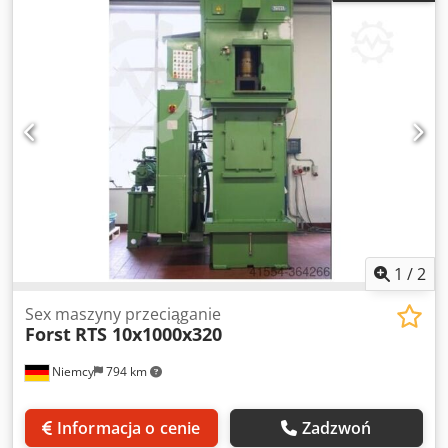
180 x 220 mm, 150 x 300 mm. Wystarczy jedna osoba do
obsługi. Dsdpfx Agjytgr Ejgjck
1
/
2
Sex maszyny przeciąganie
Forst
RTS 10x1000x320
Niemcy
794 km
Informacja o cenie
Zadzwoń