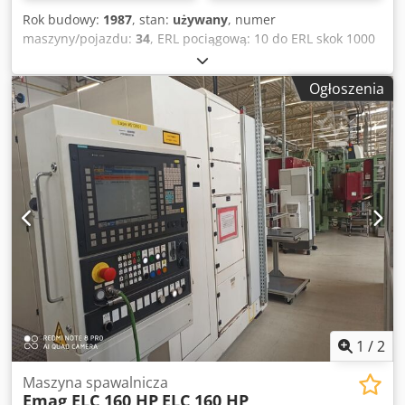
Rok budowy:
1987
, stan:
używany
, numer
maszyny/pojazdu:
34
, ERL pociągową: 10 do ERL skok 1000
mm Dodpjnd Dmefx Aggjck Prędkość skrawania: 7,5 m/min
Przywrócić prędkość: 24 m/min Waga: 6,2 do Urządzenie
Ogłoszenia
nadaje się do Czysta robota
1
/
2
Maszyna spawalnicza
Emag ELC 160 HP
ELC 160 HP