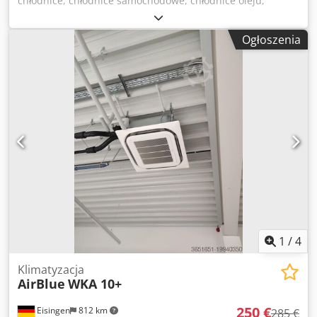
chłodnice, chłodnice samochodowe, chłodnice oleju,
wymienniki ciepła -Producent: AKG, lekka metalowa
chłodnica oleju/powietrza ze sprężarki śrubowej Boge VLED
Ogłoszenia
30R-11A -Typ: 0720.067.000 Dedpfjvcxzajx Abtsck -
Ciśnienie: maks. 15 bar -Wymiary: 650/360/H550 mm -
Waga: 40 kg
1
/
4
Klimatyzacja
AirBlue
WKA 10+
250 €
Eisingen
812 km
285 €