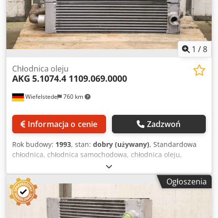
1
/
8
Chłodnica oleju
AKG
5.1074.4 1109.069.0000
Wiefelstede
760 km
Informacja o cenie
Zadzwoń
Rok budowy:
1993
, stan:
dobry (używany)
, Standardowa
chłodnica, chłodnica samochodowa, chłodnica oleju,
wymiennik ciepła, chłodnica sprężarkowa, chłodnica oleju
hydraulicznego -Producent: AKG, chłodnica oleju/powietrza
Ogłoszenia
z lekkiego metalu z filtrem Dcodpev E D U Rjfx Abtjk -Typ:
5.1074.4 1109.069.0000 -Ciśnienie: maks. 15 bar -Wymiary:
1090/420/H715 mm -Waga: 61 kg