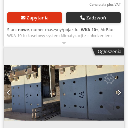
Cena stała plus VAT
Zapytania
Zadzwoń
Stan:
nowe
, numer maszyny/pojazdu:
WKA 10+
, AirBlue
WKA 10 to kasetowy system klimatyzacji z chłodzeniem
wodnym firmy Swegon, przeznaczony do chłodzenia i
ogrzewania. Do jego cech należą: niewielka głębokość
Ogłoszenia
montażu, system 2- lub 4-rurowy, wentylatory AC lub
opcjonalnie EC, a także różne możliwości regulacji.
Klimatyzator z tworzywa sztucznego, przeznaczony do sal
czystych i medycyny. 3 sztuki nowych urządzeń. Były to
urządzenia zapasowe przechowywane w magazynie działu
konserwacji. Dcedpoxau U Tefx Abtsk Ze względu na brak
miejsca oferujemy je w cenie: tylko 250 euro za sztukę.
Sprawdź również dokumenty poniżej!