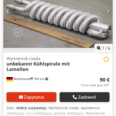
1
/
6
Wymiennik ciepła
unbekannt
Kühlspirale mit
Lamellen
90 €
Wiefelstede
760 km
Cena stała plus VAT
Zapytania
Zadzwoń
Stan:
dobry (używany)
, Wymiennik ciepła, wężownica
chłodząca, rura chłodząca, spirala chłodząca -Wymiennik