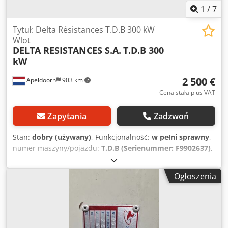
1
/
7
Tytuł: Delta Résistances T.D.B 300 kW
Wlot
DELTA RESISTANCES S.A.
T.D.B 300
kW
2 500 €
Apeldoorn
903 km
Cena stała plus VAT
Zapytania
Zadzwoń
Stan:
dobry (używany)
, Funkcjonalność:
w pełni sprawny
,
numer maszyny/pojazdu:
T.D.B (Serienummer: F9902637)
,
Na sprzedaż: Wysokowydajne rezystory obciążeniowe do
zastosowań przemysłowych, produkowane przez firmę
Ogłoszenia
Delta Résistances S.A. Specyfikacja techniczna pojedynczej
jednostki (zgodnie z danymi z tabliczki znamionowej): -
Moc znamionowa: 300 kW przy 400 V - Prąd: 433 A -
Rezystancja: 0,533 oma - Cykl pracy: ciągły (PERM) Idealnie
nadają się do ciężkich zastosowań przemysłowych, w tym