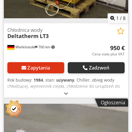
1
/
8
Chłodnica wody
Deltatherm
LT3
950 €
Wiefelstede
760 km
Cena stała plus VAT
Zapytania
Zadzwoń
Rok budowy:
1984
, stan:
używany
, Chiller, obieg wody
chłodzącej, wymiennik ciepła, chłodzenie do urządzeń do
zgrzewania punktowego, zgrzewarka punktowa, system
zgrzewania punktowego, uchwyt do zgrzewania
Ogłoszenia
punktowego -wersja mobilna: -Podłączenie: 1/2" cala -
Wydajność agregatu chłodniczego: 0,33 kW Dsdpfodz Aq
Uex Abtsck -Przepływ objętościowy wody: 500 l / h -
Wymiary: 895/600 / H1020 mm -Waga: 156 kg