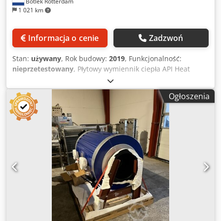
Botlek Rotterdam
1 021 km
Informacja o cenie
Zadzwoń
Stan:
używany
, Rok budowy:
2019
, Funkcjonalność:
nieprzetestowany
, Płytowy wymiennik ciepła API Heat
Transfer SIGMA M37 SBV w dobrym stanie technicznym,
nadający się do zastosowań przemysłowych. Dodpfx
Ogłoszenia
Abszrnfcsteck Specyfikacja: Producent: API Schmidt-Bretten
GmbH & Co. KG Marka: API Heat Transfer Model: SIGMA
M37 SBV Rok produkcji: 2019 Maksymalne ciśnienie
robocze: 10 bar Temperatura robocza: 0–120°C Wytrzymały
wymiennik ciepła z płyt stalowych Przeznaczony do
zastosowań w procesach przemysłowych Kompletna rama
z zestawem płyt i śrubami mocującymi Sprzedawany jako
wycofany z użytku. Sprzedawany w stanie, w jakim się
znajduje, bez gwarancji. Warunki dostawy: EXW Rotterdam,
Holandia, załadunek na Państwa pojazd. Możliwość
inspekcji po wcześniejszym uzgodnieniu.