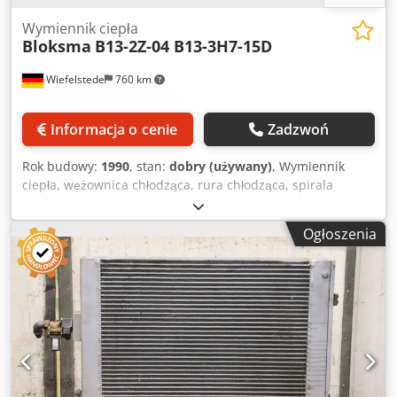
Wymiennik ciepła
Bloksma
B13-2Z-04 B13-3H7-15D
Wiefelstede
760 km
Informacja o cenie
Zadzwoń
Rok budowy:
1990
, stan:
dobry (używany)
, Wymiennik
ciepła, wężownica chłodząca, rura chłodząca, spirala
chłodząca, wymiennik ciepła płaszczowo-rurowy -
Producent: Bloksma, wymiennik ciepła płaszczowo-rurowy -
Ogłoszenia
Typ: B13-2Z-04 B13-3H7-15D - Ciśnienie robocze: 6,5 / 3,5
bar - Wymiary: 2235/340/W155 mm - Waga: 61 kg Djdpfjwu
Tk Sox Abtjck