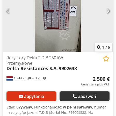
do testowania obciążenia generatorów (banki
obciążeniowe), systemów zasilania awaryjnego, cykli
hamowania silników oraz systemów rozładowania
elektrycznego. Jednostki posiadają certyfikat CE. Dodpezl
Eprefx Abteck Logistyka: Obie jednostki są bezpiecznie
zapakowane i przechowywane razem na jednej palecie, co
ułatwia transport. Wymiary pojedynczej jednostki: 240 cm
(szerokość) x 35 cm (głębokość) x 110 cm (wysokość). Na
życzenie możliwa jest organizacja wysyłki na całym świecie.
1
/
8
Możliwość inspekcji po wcześniejszym umówieniu.
Rezystory Delta T.D.B 250 kW
Przemysłowe
Delta Resistances S.A.
9902638
2 500 €
Apeldoorn
903 km
Cena stała plus VAT
Zapytania
Zadzwoń
Stan:
używany
, Funkcjonalność:
w pełni sprawny
, numer
maszyny/pojazdu:
T.D.B (Serial No. F9902638)
, Na