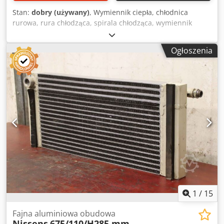
Stan:
dobry (używany)
, Wymiennik ciepła, chłodnica
rurowa, rura chłodząca, spirala chłodząca, wymiennik
ciepła płaszczowo-rurowy, wymiennik ciepła wody morskiej
- Producent: Funke, wymiennik ciepła płaszczowo-rurowy -
Ogłoszenia
Typ: BOF 806-0-4 Dcsdpfjwu S Rqox Abtok - Pojemność:
Przestrzeń płaszcza 50,7 l / Przestrzeń rur 22,0 l - Ciśnienie
robocze: maks. 16 / 10 bar - Wymiary: 2120/285/W305 mm -
Waga: 146 kg
1
/
15
Fajna aluminiowa obudowa
Nissens
675/110/H285 mm