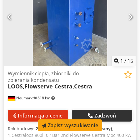
7,41 litra Wtórny: 6,86 litra Maks. ciśnienie: 10 bar
Ciśnienie próbne: 15,53 bar Maks. temperatura: 110 °C
Przyłącza rurowe ze stali nierdzewnej.
1
/
15
Wymiennik ciepła, zbiorniki do
zbierania kondensatu
LOOS,Flowserve Cestra,Cestra
Neumarkt
618 km
Informacja o cenie
Zadzwoń
Zapisz wyszukiwanie
Rok budowy:
2006
, stan:
bardzo dobry (używany)
,
1.Cestraloos 800l, 0,1Bar 2nd Flowserve Cestra Moc 400 kW