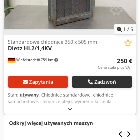
1
/
5
Standardowe chłodnice 350 x 505 mm
Dietz
HL2/1,4KV
250 €
Wiefelstede
759 km
Cena stała plus VAT
Zapytania
Zadzwoń
Stan:
używany
, Chłodnice standardowe, chłodnice
samochodowe, chłodnice oleju, wymienniki ciepła -
Chłodnica olejowa -Max. Ciśnienie robocze: bar -Zakres
temperatur: do 120 °C -bez wentylatora -Wymiary:
420/120/H650 mm -Waga: 32 kg Dcodpfx Abecx T E Ijtok
Odkryj więcej używanych maszyn