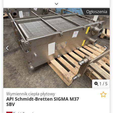
Chłodnica oleju: wymiennik ciepła, bez wentylatora - Typ:
niestety brak oznaczenia typu Dodpezk Etbsfx Abtjck -
Ogłoszenia
Ciśnienie: maks. 20 bar - Temperatura: maks. 120°C -
Wymiary: 270/130/H260 mm - Waga: 4,4 kg
1
/
5
Wymiennik ciepła płytowy
API Schmidt-Bretten
SIGMA M37
SBV