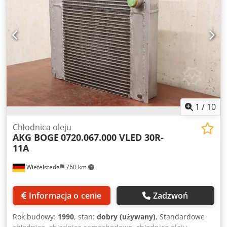
1
/
10
Chłodnica oleju
AKG BOGE
0720.067.000 VLED 30R-
11A
Wiefelstede
760 km
Informacja o cenie
Zadzwoń
Rok budowy:
1990
, stan:
dobry (używany)
, Standardowe