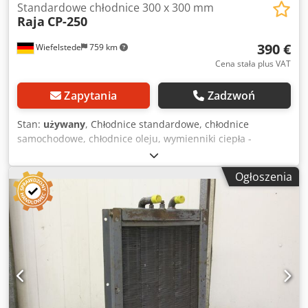
Standardowe chłodnice 300 x 300 mm
Raja
CP-250
390 €
Wiefelstede
759 km
Cena stała plus VAT
Zapytania
Zadzwoń
Stan:
używany
, Chłodnice standardowe, chłodnice
samochodowe, chłodnice oleju, wymienniki ciepła -
Chłodnica olejowa -Chłodniejszy obszar: 300 x 300 mm
Dcjdpfx Abedkx Systjk -z: wentylatorem -Wymiary:
Ogłoszenia
300/160/H360 mm -Waga: 9 kg