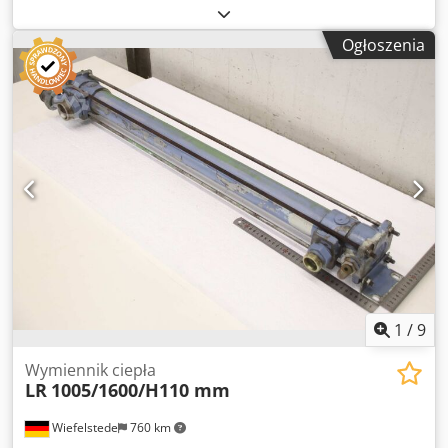
ciepła: spirala chłodząca z lamelami Dedeikgd Hopfx Abtjck
-Wymiary: patrz zdjęcia -Materiał: aluminium -Wymiary
Ogłoszenia
transportowe: Ø65 x 365 mm -Waga: 0,5 kg
1
/
9
Wymiennik ciepła
LR
1005/1600/H110 mm
Wiefelstede
760 km