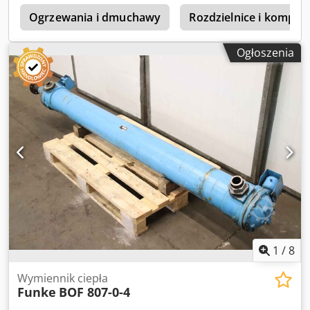
a
Ogrzewania i dmuchawy
Rozdzielnice i kompon
Ogłoszenia
1
/
8
Wymiennik ciepła
Funke
BOF 807-0-4