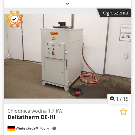
sprzedaż: Wysokowydajne, przemysłowe rezystory
obciążeniowe, wyprodukowane przez firmę Delta
Ogłoszenia
Résistances S.A. Specyfikacja techniczna pojedynczego
urządzenia: - Moc znamionowa: 250 kW przy 400 V - Prąd:
360 A - Rezystancja: 0,64 oma Idealnie nadają się do
zastosowań w ciężkich warunkach, w tym do testowania
obciążenia generatorów (systemy obciążeniowe), cykli
hamowania silników i systemów rozładowania
elektrycznego. Urządzenia posiadają certyfikat CE.
Djdpfxezl Elae Abtock Logistyka: Oba urządzenia są
bezpiecznie zapakowane i przechowywane razem na
jednej palecie, co ułatwia transport. Wymiary pojedynczego
urządzenia: 240 cm (szerokość) x 35 cm (głębokość) x 110
cm (wysokość). Na życzenie możliwa jest wysyłka na całym
świecie. Inspekcja dostępna po wcześniejszym
uzgodnieniu terminu.
1
/
15
Chłodnica wodna 1,7 kW
Deltatherm
DE-HI
Wiefelstede
760 km