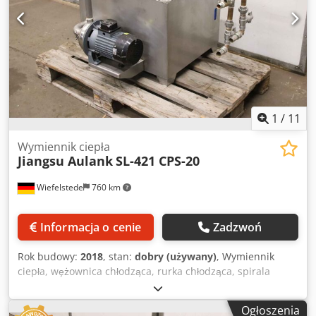
1
/
11
Wymiennik ciepła
Jiangsu Aulank
SL-421 CPS-20
Wiefelstede
760 km
Informacja o cenie
Zadzwoń
Rok budowy:
2018
, stan:
dobry (używany)
, Wymiennik
ciepła, wężownica chłodząca, rurka chłodząca, spirala
chłodząca, wymiennik ciepła płaszczowo-rurowy, chłodnica
oleju Dcjdpfexl R Rnex Abtok - Producent: Jiangsu,
Ogłoszenia
wymiennik ciepła typ SL-421 - Pompa: Aulank CPS-20 1,5