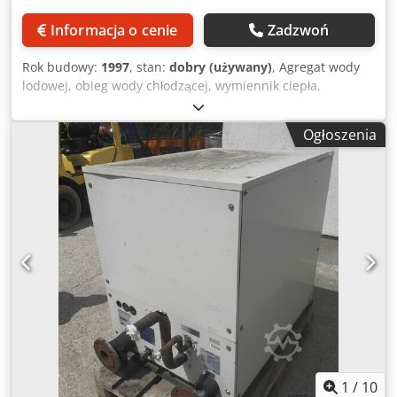
Informacja o cenie
Zadzwoń
Rok budowy:
1997
, stan:
dobry (używany)
, Agregat wody
lodowej, obieg wody chłodzącej, wymiennik ciepła,
chłodzenie do urządzenia do zgrzewania punktowego,
zgrzewarka punktowa, linia do zgrzewania punktowego,
Ogłoszenia
szczypce do zgrzewania punktowego, agregat chłodniczy -
Producent: Deltatherm, chłodnica wodna - Typ: DE-HI -
Moc: 1,7 kW Dcedpfxszcwu No Abtok - Pojedyncze
komponenty: patrz zdjęcia - Wymiary: 1300/800/H1760 mm
- Waga: 321 kg
1
/
10