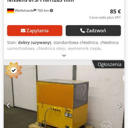
85 €
Wiefelstede
760 km
Cena stała plus VAT
Zapytania
Zadzwoń
Stan:
dobry (używany)
, standardowa chłodnica, chłodnica
samochodowa, chłodnica oleju, wymiennik ciepła,
chłodnica oleju hydraulicznego, chłodnica silnika,
chłodnica wody, standardowa chłodnica Dcedsmhmxuspfx
Ogłoszenia
Abtjk -Producent: Nissens, chłodniejsza obudowa
aluminiowa -Typ: niestety brak oznaczenia typu - Ilość: 2x
dostępne chłodziarki -Cena: za sztukę -Wymiary:
675/110/H285 mm / 700/110/H290 mm -Waga: 7,5 kg / 7,7
kg