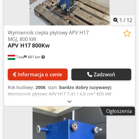
1
/
12
Wymiennik ciepła płytowy APV H17
MGJ, 800 kW
APV H17
800Kw
Tata
481 km
Informacja o cenie
Zadzwoń
Rok budowy:
2008
, stan:
bardzo dobry (używany)
,
Wymiennik płytowy APV H17 7,41 l 4,8 nm³ 800 kW
Wymiennik płytowy APV H17 MGJ /ct2227/ Producent: APV
Typ: H17 MGJ 10.1 Dcjdpfx Abswx Hz Setsk Rok produkcji:
Ogłoszenia
2008 Powierzchnia wymiany ciepła: 4,08 nm³ Moc
znamionowa: 800 kW Szerokość: 340 mm Wysokość: 1050
mm Wysokość przyłącza: 137 mm Głębokość: 60 cm
Przyłącze rurowe DN50, EN 1092 Pojemność: Pierwotny: