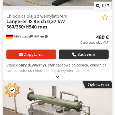
1
/
7
Chłodnica oleju z wentylatorem
Längerer & Reich
0,37 kW
560/330/H540 mm
480 €
Wiefelstede
760 km
Cena stała plus VAT
Zapytania
Zadzwoń
Stan:
dobry (używany)
, standardowa chłodnica, chłodnica
samochodowa, chłodnica oleju, wymiennik ciepła -
Producent: Längerer & Reich, chłodnica oleju z lekkiego
metalu Dcedpfx Aoi En Dqobtok -Typ: niestety brak
Ogłoszenia
oznaczenia typu -Silnik: Siemens 0,37 kW -Ciśnienie: maks.
16 bar -Temperatura: maks. 120 °C -Wymiary:
560/330/H540 mm -Waga: 28 kg