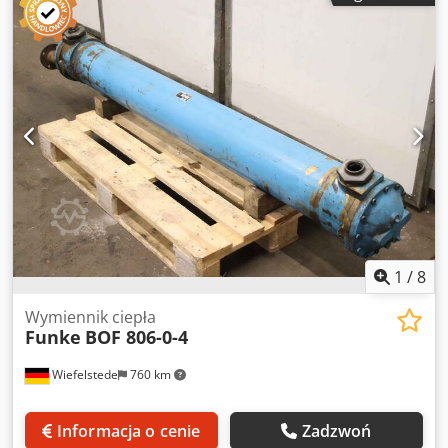
kW - Wydajność: 180 l/min - Zbiornik: stal nierdzewna, z
wskaźnikiem poziomu - Wymiary transportowe:
1180/780/H760 mm - Waga: 80 kg
1
/
8
Wymiennik ciepła
Funke
BOF 806-0-4
Wiefelstede
760 km
Informacja o cenie
Zadzwoń