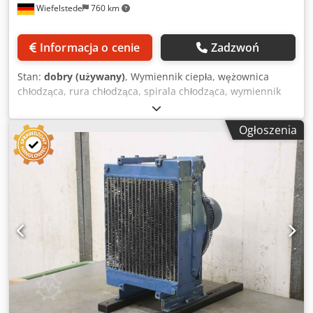
Wiefelstede
760 km
Informacja o cenie
Zadzwoń
Stan:
dobry (używany)
, Wymiennik ciepła, wężownica
chłodząca, rura chłodząca, spirala chłodząca, wymiennik
ciepła płaszczowo-rurowy, wymiennik ciepła do wody
morskiej Dedpfxewu S Tfo Abtjck - Producent: Funke,
Ogłoszenia
wymiennik ciepła płaszczowo-rurowy - Typ: BOF 807-0-4 -
Pojemność: przestrzeń płaszcza brąz 35,6 l / przestrzeń rur
miedź 15,3 l - Nadciśnienie robocze: maks. 16 / 10 bar -
Wymiary: 2480/360/H350 mm - Waga: 236 kg