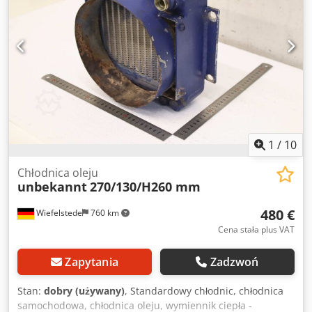
1
/
10
Chłodnica oleju
unbekannt
270/130/H260 mm
480 €
Wiefelstede
760 km
Cena stała plus VAT
Zapytania
Zadzwoń
Stan:
dobry (używany)
, Standardowy chłodnic, chłodnica
samochodowa, chłodnica oleju, wymiennik ciepła -