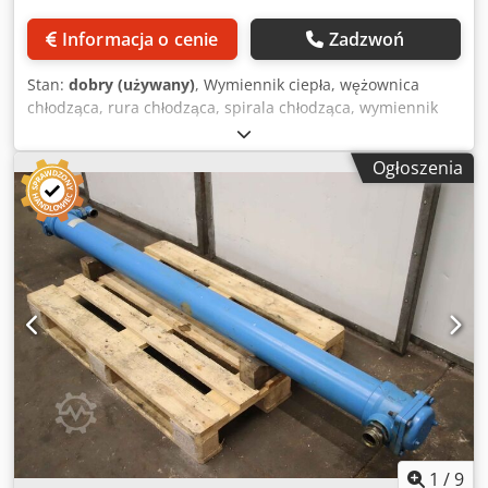
Informacja o cenie
Zadzwoń
Stan:
dobry (używany)
, Wymiennik ciepła, wężownica
chłodząca, rura chłodząca, spirala chłodząca, wymiennik
ciepła płaszczowo-rurowy, chłodnica oleju - Wymiennik
ciepła: chłodnica oleju, wymiennik ciepła płaszczowo-
Ogłoszenia
rurowy - Przyłącza/wymiary: zobacz zdjęcia Dodpfxeyzn Dto
Abtjck - Wymiary: 1005/1600/W110 mm - Waga: 13,5 kg
1
/
9