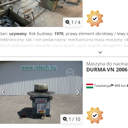
1
/
4
Stan:
używany
, Rok budowy:
1970
, prawy element obrotowy / lewy 
elektroniczny: tak / nie pedał nożny: mechaniczny masa maszyny: ok
Afverf wykrawanie otworów cięcie blach cięcie prętów okrągłych i 
wykrawanie Najważniejsze dane techniczne: siła wykrawania: ok. 35 
mm pręt okrągły: do 30 mm pręt kwadratowy: do 28 mm wykrawani
Maszyna do nacina
stali o grubości 10 mm (w zależności od narzędzia i wytrzymałości 
DURMA
VN 2006 
bardzo wytrzymałą maszynę. Wiele egzemplarzy z początku lat 80. 
regularnego serwisowania układu hydraulicznego i prowadnic. Czę
częściowo nadal dostępne lub mogą być odtworzone.
Tatabánya
488 km
1
/
10