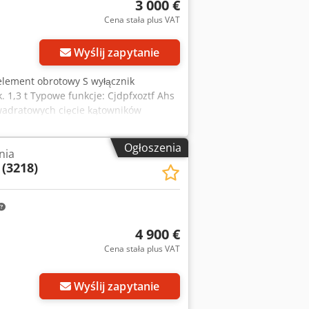
3 000 €
Cena stała plus VAT
Wyślij zapytanie
element obrotowy S wyłącznik
. 1,3 t Typowe funkcje: Cjdpfxoztf Ahs
kwadratowych cięcie kątowników
ton (350 kN) blacha: do ok. 150 × 13
e otworów: np. do średnicy 28 mm w
Ogłoszenia
nia
materiału) BFL 350 jest uważana za
(3218)
nadal jest w użyciu, pod warunkiem
ści zamienne oraz matryce/stemple są
4 900 €
Cena stała plus VAT
Wyślij zapytanie