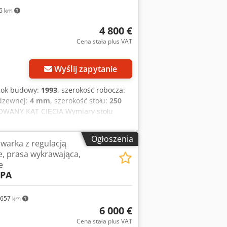
ięciem możliwa w każdej chwili w
6 km
4 800 €
Cena stała plus VAT
Wyślij zapytanie
Rok budowy:
1993
, szerokość robocza:
rdzewnej:
4 mm
, szerokość stołu:
250
WANY KĄT CIĘCIA Wymiary stołu
 grubość cięcia dla R42/mm²: 6 mm
Afvorf UŻYWANA MASZYNA KOD
Ogłoszenia
warka z regulacją
e, prasa wykrawająca,
e
6PA
657 km
6 000 €
Cena stała plus VAT