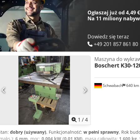
przytrzymujące arkusz - Skalowane taśmy pomiarowe wbudowane w s
- Obsługa za pomocą przełącznika nożnego Stacja II (urządzenie do 
Ogłaszaj już od 4,49 
ton Rozmiar stołu 950 x 340 Wysokość robocza 1100 mm - Bezstopn
Na
11 miliony naby
regulowany ogranicznik skoku - Regulacja skoku do 30 mm skoku r
pryzmami 90°, długość = 415 mm - Narzędzie górne 90°, długość = 
do sieci 400 V, 50 Hz Zapotrzebowanie na miejsce dł. x szer. x wys
Dowiedz się teraz
kg Stan dobry
+49 201 857 861 80
Maszyna do wykraw
Boschert
K30-12
Schwabach
640 km
1
/
4
Stan:
dobry (używany)
, Funkcjonalność:
w pełni sprawny
, Rok bud
(maks.):
6 mm
, moc:
0,004 kW (0,01 KM)
, masa całkowita:
1 600 kg
,