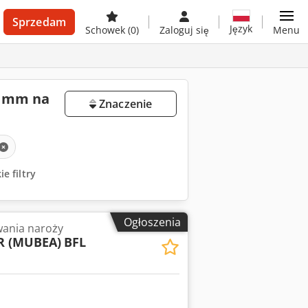
Sprzedam
Język
Schowek
(0)
Zaloguj się
Menu
4 mm na
Znaczenie
e filtry
Ogłoszenia
ania naroży
 (MUBEA)
BFL