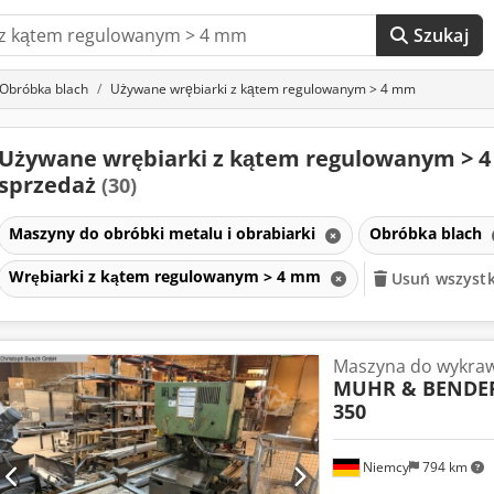
Szukaj
Obróbka blach
Używane wrębiarki z kątem regulowanym > 4 mm
Używane wrębiarki z kątem regulowanym > 
sprzedaż
(30)
Maszyny do obróbki metalu i obrabiarki
Obróbka blach
Wrębiarki z kątem regulowanym > 4 mm
Usuń wszystki
Maszyna do wykraw
MUHR & BENDER
350
Niemcy
794 km