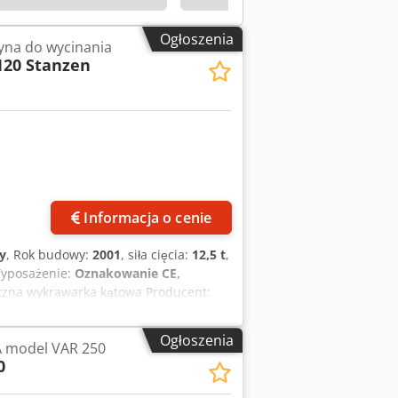
Ogłoszenia
yna do wycinania
120 Stanzen
Informacja o cenie
y
, Rok budowy:
2001
, siła cięcia:
12,5 t
,
Wyposażenie:
Oznakowanie CE,
iczna wykrawarka kątowa Producent:
ne techniczne Szerokość x Głębokość x
1000 mm Stacja 1 Wykrawanie kątowe
Ogłoszenia
 model VAR 250
) Długość cięcia: 200 mm Wydajność
0
e (system narzędzi Trumpf) Siła
 mm Wszelkie dane bez gwarancji.