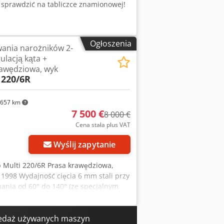
 sprawdzić na tabliczce znamionowej!
Ogłoszenia
ania narożników 2-
ulacją kąta +
rawędziowa, wyk
 220/6R
657 km
7 500 €
8 000 €
Cena stała plus VAT
Wyślij zapytanie
 Multi 220/6R Prasa krawędziowa,
1998 Wydajność cięcia 6 mm stali przy
nania od 60° do 140° (ze specjalnym
640 - Ręczna regulacja kąta za pomocą
trzy Crjdpfxomck Rye Afvsf -
lacja szczeliny cięcia - Urządzenie
edaż używanych maszyn