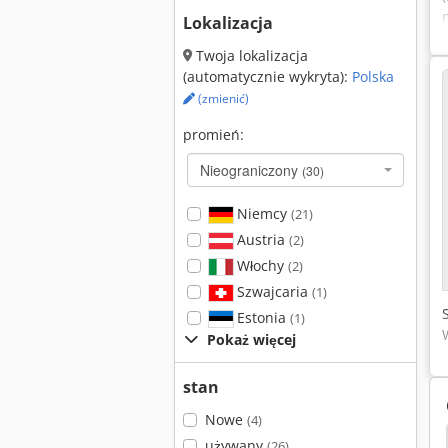
Lokalizacja
Twoja lokalizacja
(automatycznie wykryta):
Polska
(zmienić)
promień:
Nieograniczony
(30)
Niemcy
(21)
Austria
(2)
Włochy
(2)
Szwajcaria
(1)
Estonia
(1)
Pokaż więcej
stan
Nowe
(4)
używany
(26)