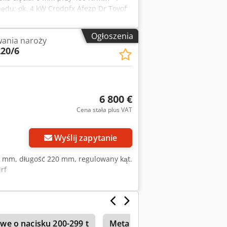
ędu: ok. 4 kW Crodpfx Afezp Dr Tovof
Ogłoszenia
ania naroży
220/6
6 800 €
Cena stała plus VAT
Wyślij zapytanie
6 mm, długość 220 mm, regulowany kąt.
rf
we o nacisku 200-299 t
Metallkraft Akm 200-6 Vp