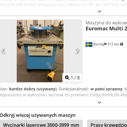
mm przy 600 N/mm² Regulacja kąta: płynna od 30° do 120° Moc nap
Maszyna do wykraw
Euromac
Multi 
Borrby
512 km
1
/
8
Stan:
bardzo dobry (używany)
, Funkcjonalność:
w pełni sprawny
, 
Wyposażony w wykrojnik i wycinak do promieni. Cedpjzhmdcsfx Afvj
Odkryj więcej używanych maszyn
Wycinarki laserowe 3000-3999 mm
Prasy krawędzio