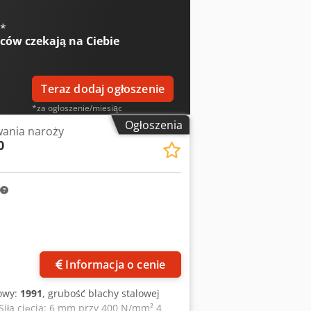
tół - Szyny oporowe z regulacją kąta
gięcia matrycowego) Siła nacisku 18
€
*
iowa prędkość podnoszenia - Płynnie
wców
czekają na Ciebie
oboczego - Odwracalna pryzma z 4
415 mm Moc silnika 4 kW Podłączenie
. 1150 x 1050 x 1460 mm Waga ok. 1000
Teraz dodaj ogłoszenie
*za ogłoszenie/miesiąc
Ogłoszenia
ania naroży
0
Informacja o cenie
owy:
1991
, grubość blachy stalowej
 Siła cięcia: 6 mm przy 400 N/mm² 4