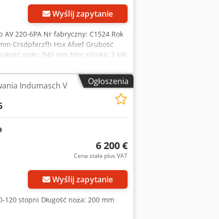
Wyślij zapytanie
yp AV 220-6PA Nr fabryczny: C1524 Rok
6 mm Crsdpferzfh Hsx Afvef Grubość
sokość stołu: 940 mm Moc silnika: 3 kW
nika nożnego - Regulowany kąt
ch po prawej i lewej stronie -
Ogłoszenia
ania Indumasch V
ik nożny - Dwie sztuki regulowanych
 zintegrowanych w blacie stołu - Noże
6
r. x wys.): 1000 x 950 x 1470 mm Waga:
6 200 €
Cena stała plus VAT
Wyślij zapytanie
30-120 stopni Długość noża: 200 mm