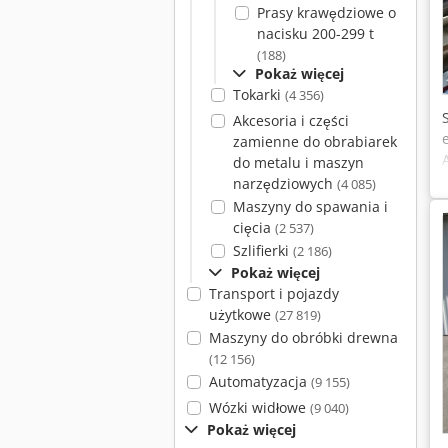
Prasy krawędziowe o
nacisku 200-299 t
(188)
Pokaż więcej
Tokarki
(4 356)
Akcesoria i części
zamienne do obrabiarek
do metalu i maszyn
narzędziowych
(4 085)
Maszyny do spawania i
cięcia
(2 537)
Szlifierki
(2 186)
Pokaż więcej
Transport i pojazdy
użytkowe
(27 819)
Maszyny do obróbki drewna
(12 156)
Automatyzacja
(9 155)
Wózki widłowe
(9 040)
Pokaż więcej