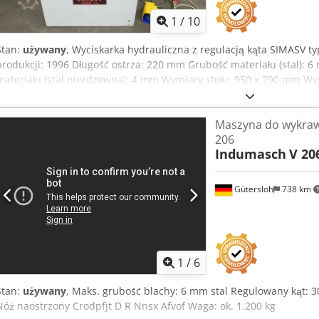
1
/
10
Stan:
używany
, Wyciskarka hydrauliczna z regulacją kąta SIMASV t
produkcji: 1996 Długość ostrza: 220 mm Grubość materiału (stal): 
materiału (stal nierdzewna): 4 mm Wymiary stołu: 950 x 790 mm Wy
Zasilanie: 400 V, 50 Hz - Obsługa za pomocą przycisku lub przełącz
wykrawania od 30° do 140° - Regulacja kąta za pomocą 2 korb ręczny
Maszyna do wykraw
Hydrauliczne mocowanie ostrzy regulacyjnych - Elektryczny wyłączn
206
listew oporowych z podziałką kątową - Kilka skal pomiarowych w mm
Indumasch
V 20
HSS na nowo ostrzone, stan jak nowy Wymiary gabarytowe (dł. x sze
750 kg Stan bardzo dobry
Gütersloh
738 km
1
/
6
Stan:
używany
, Maks. grubość blachy: 6 mm stal Regulowany kąt: 
Nóż naostrzony Crodpfjt D R Nnsx Afvof Waga: ok. 1.200 kg