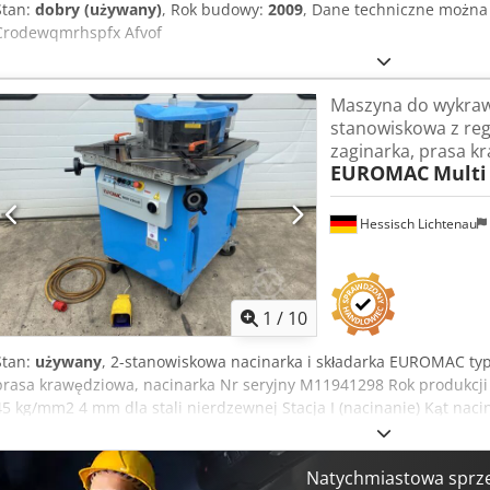
Stan:
dobry (używany)
, Rok budowy:
2009
, Dane techniczne można
Crodewqmrhspfx Afvof
Maszyna do wykraw
stanowiskowa z reg
zaginarka, prasa k
EUROMAC
Multi
Hessisch Lichtenau
1
/
10
Stan:
używany
, 2-stanowiskowa nacinarka i składarka EUROMAC typ
prasa krawędziowa, nacinarka Nr seryjny M11941298 Rok produkcji 
45 kg/mm2 4 mm dla stali nierdzewnej Stacja I (nacinanie) Kąt naci
ostrzem od 30° do 140°) Długość noża 220 mm Rozmiar stołu 950 x 
pokręteł - Kąt nacinania od 60° do 140° z wbudowanym zestawem os
Hydrauliczne mocowanie górnego i dolnego noża - Automatyczna regu
Natychmiastowa sprz