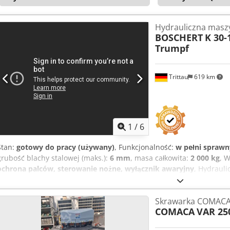
Hydrauliczna masz
BOSCHERT
K 30-
Trumpf
Trittau
619 km
1
/
6
Stan:
gotowy do pracy (używany)
, Funkcjonalność:
w pełni sprawn
grubość blachy stalowej (maks.):
6 mm
, masa całkowita:
2 000 kg
, 
ochrona palców, sterowanie nożne, wyłącznik awaryjny
, Hydraul
Boschert Typ: K30 – 120 Wykrawarka Trumpf Rok produkcji: 2001 Da
Wysokość: 1,5 x 1,6 x 1,4 m Waga: 2.000 kg Wymiary stołu: 1600 x 
Skrawarka COMACA
Cjdpfx Aozcm Ncsfvorf Zakres kątów: 30 - 120° (płynnie regulowany
COMACA
VAR 25
cięcia: 6 mm w ST 40, 4 mm w stali nierdzewnej Stacja 2 Wykrawani
wykrawania: 12,5 t Średnica wykrawania: max 105 mm Wysięg: 300