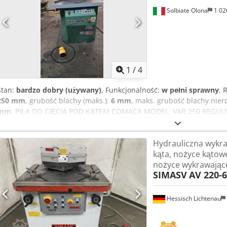
Maszyna znajduje się w bardzo dobrym stanie. Prezentacja pod nap
Solbiate Olona
1 02
naszej ekspozycji.
1
/
4
Stan:
bardzo dobry (używany)
, Funkcjonalność:
w pełni sprawny
, 
250 mm
, grubość blachy (maks.):
6 mm
, maks. grubość blachy nie
mm
, PIŁA DO CIĘCIA POD KĄTEM COMACA MODEL: VAR 250 REGULO
roboczego: 1200 x 900 mm Długość piły: 250 x 250 mm Maksymalna
Maksymalna grubość cięcia dla R60/mm²: 4 mm Codpfxozkg Hio 
Hydrauliczna wykra
Wewnętrzny: SVR 423
kąta, nożyce kątow
nożyce wykrawając
SIMASV
AV 220-
Hessisch Lichtenau