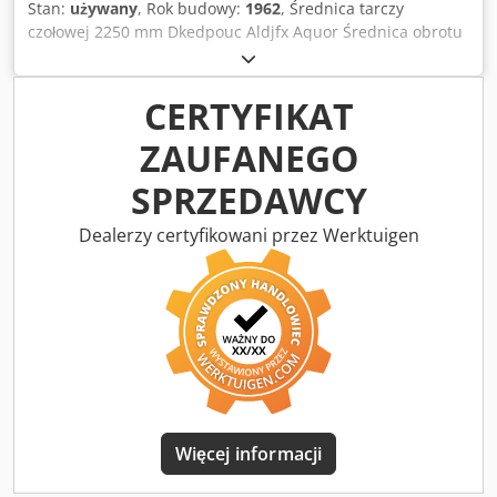
Stan:
używany
, Rok budowy:
1962
, Średnica tarczy
czołowej 2250 mm Dkedpouc Aldjfx Aquor Średnica obrotu
4500 mm Wysokość toczenia 2000 mm Średnica toczenia
3150 mm Ciężar przedmiotu obrabianego maks. 25000 kg
Całkowite zapotrzebowanie na moc 55 kW Masa maszyny
CERTYFIKAT
ok. 32 tony Zapotrzebowanie na miejsce ok. / m
ZAUFANEGO
SPRZEDAWCY
Dealerzy certyfikowani przez Werktuigen
Więcej informacji