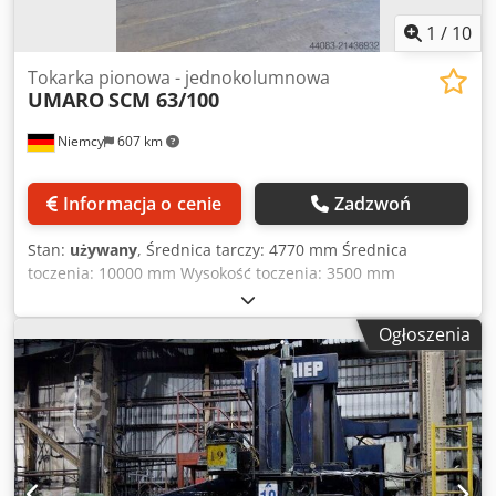
uzgodnieniu. Czekamy na Twoją wizytę. Zespół Markus
Hirsch
1
/
10
Tokarka pionowa - jednokolumnowa
UMARO
SCM 63/100
Niemcy
607 km
Informacja o cenie
Zadzwoń
Stan:
używany
, Średnica tarczy: 4770 mm Średnica
toczenia: 10000 mm Wysokość toczenia: 3500 mm
Obciążenie stołu: 100 t Prędkość obrotowa: 40 obr./min
Napęd stołu: 125 kW Sterowanie: Siemens Typ: 840 D
Ogłoszenia
Supoport: 1 Przesuw supportu: 1421 mm Wymiary suwaka:
250x250 mm Nachylenie: +/-30° Narzędzia napędzane: 16
kW Uchwyt wrzeciona: ISO 50 Prędkość wrzeciona: 3000
obr./min Całkowite zapotrzebowanie na moc: 150 kW
Zmodernizowana: 2003 Poszerzenie stołu do 8000 mm
Dsdpfx Aqoyrhufsujkr Dane techniczne pochodzą od
producenta lub operatora, dlatego nie są wiążące.