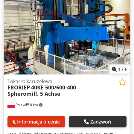
1
/
6
Tokarka karuzelowa
FRORIEP
40KE 500/600-400
Spheromill, 5 Achse
Polska
0 km
Informacja o cenie
Zadzwoń