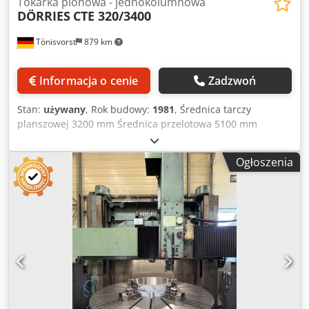
Tokarka pionowa - jednokolumnowa
DÖRRIES
CTE 320/3400
Tönisvorst
879 km
Informacja o cenie
Zadzwoń
Stan:
używany
, Rok budowy:
1981
, Średnica tarczy
planszowej 3200 mm Średnica przelotowa 5100 mm
Dodpfju Sbdgjx Aquekr Wysokość toczenia 2505 mm
Przesuw belki poprzecznej 1500 mm Maksymalny skok
Ogłoszenia
suwaka 1250 mm Przesuw suportu 2000 mm Sterowanie
Siemens 8 T Zmieniacz narzędzi 16 szt. Obciążenie stołu 60
t Zakres prędkości obrotowej planszowej – bezstopniowo
0,8–100 obr./min Posuw 0,0 mm/min Prędkość szybka 6000
mm/min Moc napędu wrzeciona głównego 75 kW Masa
maszyny ok. 70 t Zapotrzebowanie na miejsce ok. 9,3 x 6,1
x 6,0 m Maszyna w doskonałym stanie!! Maszyna może
zostać opcjonalnie dostarczona z nową instalacją
elektryczną, włącznie ze sterowaniem CNC Siemens
SINUMERIK 840D sl. Przebudowa wykonywana przez