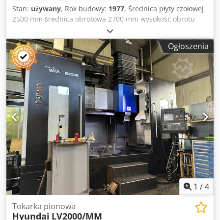
Stan:
używany
, Rok budowy:
1977
, Średnica płyty czołowej
2500 mm średnica obrotowa 2700 mm wysokość obrotu
2000 mm Regulacja belki poprzecznej 1500 mm Ciężar
przedmiotu obrabianego maks. 20 000 kg Całkowita moc
Ogłoszenia
wyjściowa 71 kW Sterowanie Siemens Sinumerik 840
Jednokolumnowa tokarka pionowa 2000 x 2000 mm
Modernizacja: 1997 Największa średnica toczenia: 2700
mm Gr. odległość f. płyta czołowa do spodu uchwytu
narzędziowego uchwyt narzędziowy: 2150mm Wspornik
obracany do 30° Dksdpjuddpgsfx Aqujr Przekrój
poprzeczny dłuta: 240x240mm Mała średnica zagłębiania:
300mm Wyposażenie specjalne: Ponowne formowanie,
toczenie stożkowe, gwintowanie, stała prędkość skrawania
1
/
4
Tokarka pionowa
Hyundai
LV2000/MM