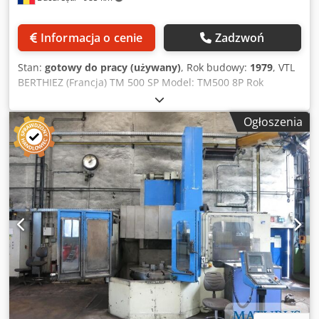
Informacja o cenie
Zadzwoń
Stan:
gotowy do pracy (używany)
, Rok budowy:
1979
, VTL
BERTHIEZ (Francja) TM 500 SP Model: TM500 8P Rok
produkcji: 1979 Średnica uchwytu: 6300 mm Maks.
toczenie: 15000 mm Maks. wysokość obrabianego
Ogłoszenia
przedmiotu: 4000 mm Przesuw ramienia: 3600 mm Moc
głównego silnika: 100 kW Maks. masa detalu: 80 t Przekrój
suportu bocznego: 360x360 mm Dsdjx Dbydopfx Aquokr
Przesuw suportu bocznego: 2500 mm Masa maszyny ok.
230 ton Dostępny film Dostępne głowice frezujące i
dłutownice