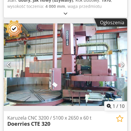
Stan:
dobry, jak nowy (używany)
, Rok budowy:
1970
,
wysokość toczenia:
4 000 mm
, waga przedmiotu
obrabianego (maks.):
100 000 kg
, średnica toczenia:
17 000
mm
, średnica tarczy czołowej:
5 000 mm
, maszyna
Ogłoszenia
uniwersalna 5-osiowa (toczenie, frezowanie) Frezarka
sferyczna Froriep 40KE 500/600-400 Rok budowy: 1970
(modernizacja w 1984 i 2006) Sterowanie: Siemens 840D
Djdpfx Aqoym Ri Ueuekr Długość frezowania: 8500 mm
Maksymalna wysokość robocza: 4000 mm Maksymalna
średnica toczenia: 17 000 mm Średnica stołu: 5000 mm
Ustawienie ramu: -15 stopni do +90 stopni Maksymalna
prędkość stołu: 40 obr./min (100 kW) Maksymalne
obciążenie robocze: 100 ton Akcesoria głowica frezarska
(800 obr./min. / 60 kW) głowica frezarska uniwersalna (630
obr./min) prowadnica czołowa o średnicy max. 1000 mm
sprzęt do mielenia Głowica kątowa 90 stopni (630 obr./min)
Głowica kątowa 90 stopni (450 obr./min) – mała
1
/
10
Karuzela CNC 3200 / 5100 x 2650 x 60 t
Doerries
CTE 320