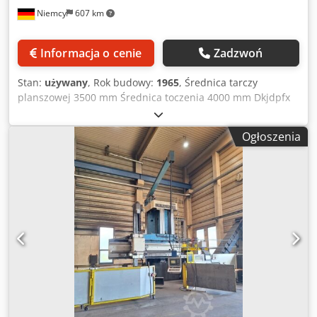
Niemcy
607 km
Informacja o cenie
Zadzwoń
Stan:
używany
, Rok budowy:
1965
, Średnica tarczy
planszowej 3500 mm Średnica toczenia 4000 mm Dkjdpfx
Asyqtbuequor Wysokość toczenia 3150 mm Przesuw
suportu 1700 mm Obciążenie stołu 25 t Cyfrowy odczyt
Ogłoszenia
Heidenhain Liczba suportów 2 Zapotrzebowanie mocy
całkowite 90 kW Masa maszyny ok. 95 t Nr seryjny: 6671024
Dane techniczne pochodzą od producenta lub operatora,
dlatego nie są dla nas wiążące. Zastrzegamy sobie prawo
do sprzedaży pośredniej; obowiązują wyłącznie nasze
ogólne warunki handlowe i sprzedaży. O nas ponad 400
własnych maszyn na magazynie ponad 15.000 m²
powierzchni magazynowej, udźwig suwnicy 70 t ponad
10.000 pozycji akcesoriów do Twojego warsztatu Chcesz
sprzedać maszyny, linie produkcyjne lub zakład?
Skontaktuj się z nami. Więcej ofert znajdziesz na naszej
stronie internetowej. Oględziny możliwe po wcześniejszym