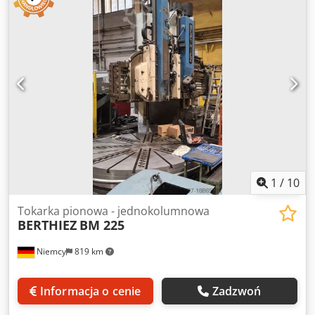
skrętu wynosi od 1,4 do 2,5 m. Jeśli jesteś zainteresowany
prosimy o przesłanie zapytania. Dodpfx Aqsix A Avoujkr
1
/
10
Tokarka pionowa - jednokolumnowa
BERTHIEZ
BM 225
Niemcy
819 km
Informacja o cenie
Zadzwoń