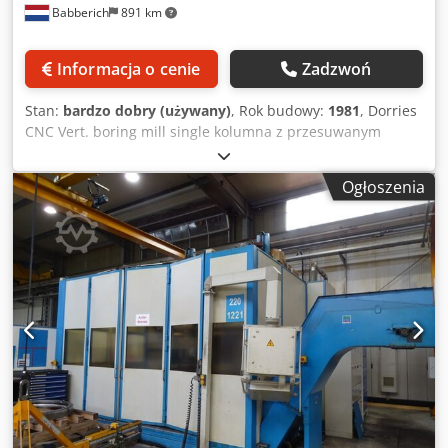
Babberich
891 km
Informacja o cenie
Zadzwoń
Stan:
bardzo dobry (używany)
, Rok budowy:
1981
, Dorries
CNC Vert. boring mill single kolumna z przesuwanym
stołem - Marka : Dörries - Niemcy - Typ : CTE 320 / 3400 -
Wiek : 1981 - Ex. Aerospace ! - Serial.No : D 149 / 5079 - Ø
Ogłoszenia
uchwytu : 3.200 - Maks. średnica toczenia poz. 2 : 5.100 -
Maks. wysokość toczenia : 2.650 - Skok Uchwyt narzędziowy
: 1.250 - Regulacja szyny poprzecznej : 1.500 - Obciążenie
stołu : 60.000 - Rozmiar chwytu narzędzia : 40 x 40 - Maks.
siła cięcia : 75000 - Maks. moment obrotowy na stole :
60000 - Moc silnika głównego : 75 kW / 415 - Prędkości 1 / 2
/ 3 Zakres: 0,8 - 100 - Posuw Vario : 0,1 - 1.000 - Szybki
posuw: 6.000 Dsdpfx Aekwcpxoquokr - Wymiary: 9,30 X
6,10 X 6,30 X 60 - CNC Siemens Sinumriek System 8 -
Zmieniacz narzędzi 16 pozycji - Napędy posuwu SCR /
każda oś osobno - Śruby kulowe + prowadnice z rolkami
ślizgowymi - Stół przesuwny hydrauliczny / ręczny -
Interpolacja kołowa Uwaga: Powyższe informacje zostały