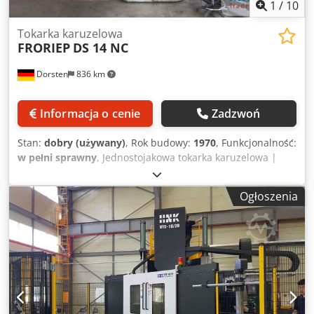
1
/
10
Tokarka karuzelowa
FRORIEP
DS 14 NC
Dorsten
836 km
Informacja o cenie
Zadzwoń
Stan:
dobry (używany)
, Rok budowy:
1970
, Funkcjonalność:
w pełni sprawny
, Jednostojakowa tokarka karuzelowa |
Froriep DS 14 NC Maszyna została wyremontowana w 2009
roku, ostatnio wyczyszczona i znajduje się w dobrym
Ogłoszenia
stanie. - Średnica stołu: 1.400 mm - Średnica toczenia:
1.600 mm - Wysokość toczenia: 1.500 mm - Sterowanie
Siemens Typ 840 D Djdeyft S Aspfx Aquokr - Zmiennik
narzędzi - Maksymalna masa przedmiotu obrabianego:
6.500 kg - Przesuw suportu (pionowy): 1.000 mm - Prędkość
obrotowa: 10-315 obr./min - Posuw: 3.600 mm/min
Oględziny możliwe w każdej chwili po wcześniejszym
uzgodnieniu.