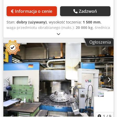
Zewnętrzny system chłodzenia: 3 bary (80 l/min.)
wyłącznie celom poglądowym i nie stanowią części oferty.
Transporter wiórów: typ zawiasowy 4-szczękowy,
Obowiązują ogólne warunki handlowe firmy JS-
Informacja o cenie
Zadzwoń
niezależny uchwyt manualny Śruby fundamentowe /
Werkzeugmaschinen GmbH.
podkładki Narzędzia serwisowe i skrzynka narzędziowa
Stan:
dobry (używany)
, wysokość toczenia:
1 500 mm
,
Agregat hydrauliczny Oświetlenie przestrzeni roboczej
waga przedmiotu obrabianego (maks.):
20 000 kg
, średnica
Sygnalizator świetlny: 3 kolory (zielony, czerwony, żółty)
toczenia:
2 400 mm
, Producent: VIPER Typ: VTL 20/24 M
Instrukcje obsługi (angielski): NC 1 CD z instrukcjami Fanuc
Sterowanie: Fanuc Oi-TD Rok budowy: 2008 Skok X 1835
oraz 2 książki z instrukcjami mechanicznymi/elektrycznymi
Ogłoszenia
mm Skok Z 1000 mm Obciążenie stołu 20 ton Rozmiar
Zasilanie: 220 V, 60 Hz, 3 fazy Kolor maszyny: standard
pamięci RAM 230 x 230 mm Skok poprzeczki 800 mm
producenta WYPOSAŻENIE OPCJONALNE (#1)
Przesuń poprzeczkę w 5 krokach co 200 mm Narzędzia
Automatyczny zmieniacz narzędzi ATC 24-pozycyjny – na
robocze 2000 obr./min Narzędzia elektryczne 15 kW Stacja
zapytanie Automatyczne wyłączanie dla N.C – na zapytanie
ATC 18 maks. L = 450 mm Stożek BT50 BIG PLUS Pełna oś C
Uchwyt narzędziowy tokarski typ 240TCR – na zapytanie
360 000 Pod napięciem w fabryce precyzyjnej AEROSPACE
Przepływ chłodziwa przez wrzeciono: 30 bar (ciśnienie
2020 Wymieniono łożysko stołu 2020 Wymieniono łożysko
pompy) – na zapytanie Transformator 415 V, 50 Hz, 3 fazy –
Ram 2025 nowy przenośnik wiórów Specyfikacje Metryczny
na zapytanie Liniał pomiarowy osi X, Z – na zapytanie
standard amerykański Maksymalna średnica toczenia 2400
Gwintowanie sztywne (rigid tapping) – na zapytanie
mm Średnica stołu Ø 2000 mm zmieniacz narzędzi 18
Automatyczny zmieniacz narzędzi ATC 24-pozycyjny – na
prędkość 200 obr./min Dedpfx Aqsv R Di Soujkr Wydajność
zapytanie Uwagi: INSTALACJA, URUCHOMIENIE, ROZRUCH
48 kW Maksymalna wysokość skrętu 1500 mm Oś C
ORAZ SZKOLENIE – nie są wliczone w cenę UBEZPIECZENIE I
360000° Wymiary (szacowane) długość 9300 mm Szerokość
TRANSPORT – nie są wliczone w cenę Zastrzega się prawo
6300 mm Wysokość 6700 mm Waga 48000 kg Uwaga:
1
/
9