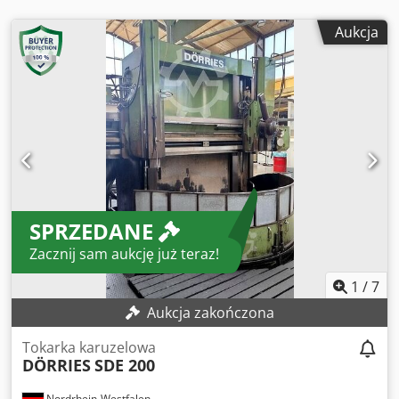
Aukcja
SPRZEDANE
Zacznij sam aukcję już teraz!
1
/
7
Aukcja zakończona
Tokarka karuzelowa
DÖRRIES
SDE 200
Nordrhein-Westfalen