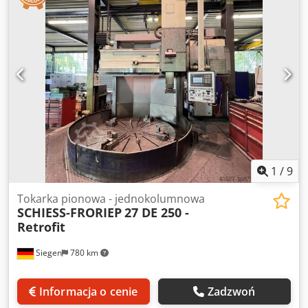
niewiążące. Zastrzegamy sobie prawo do sprzedaży
pośredniej; obowiązują wyłącznie nasze warunki handlowe
i sprzedaży. O nas ponad 400 własnych maszyn w
magazynie ponad 15.000 m² powierzchni magazynowej,
udźwig suwnicy 70 t ponad 10.000 artykułów akcesoriów do
Twojego warsztatu Dodpfx Aqszhn Txsuskr Jeśli chcesz
sprzedać maszyny, linie produkcyjne lub swój zakład,
skontaktuj się z nami. Więcej ofert znajdziesz na naszej
stronie internetowej. Oględziny są możliwe po
wcześniejszym uzgodnieniu. Zapraszamy do odwiedzin.
Zespół Markus Hirsch
1
/
9
Tokarka pionowa - jednokolumnowa
SCHIESS-FRORIEP
27 DE 250 -
Retrofit
Siegen
780 km
Informacja o cenie
Zadzwoń