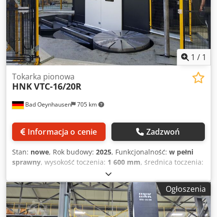
1
/
1
Tokarka pionowa
HNK
VTC-16/20R
Bad Oeynhausen
705 km
Informacja o cenie
Zadzwoń
Stan:
nowe
, Rok budowy:
2025
, Funkcjonalność:
w pełni
sprawny
, wysokość toczenia:
1 600 mm
, średnica toczenia:
2 000 mm
, Pionowe centrum tokarskie CNC Model: VTC-
16/20R z Fanuc 31i-B Średnica stołu: Ø1.600 mm Maks.
Ogłoszenia
zakres obrotu: Ø2.000 mm Maks. wysokość toczenia: 1.600
mm Prędkość obrotowa stołu: maks. 250 obr./min Nośność
stołu: 8.000 kg Prędkość indeksowania stołu: 720