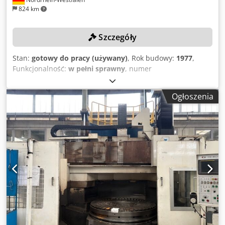
824 km
Szczegóły
Stan:
gotowy do pracy (używany)
, Rok budowy:
1977
,
Funkcjonalność:
w pełni sprawny
, numer
maszyny/pojazdu:
K 240/50 662
, wysokość toczenia:
2 150
mm
, waga przedmiotu obrabianego (maks.):
20 000 kg
,
Ogłoszenia
średnica toczenia:
2 200 mm
, średnica tarczy czołowej:
2 000 mm
, Brak ceny minimalnej – gwarantowana
sprzedaż za najwyższą ofertę! Maszyna została
wyremontowana w latach 2012–2016! 2012: -
Zamontowanie cyfrowego systemu pomiarowego (Positip
880) - Nowa taśma zaciskowa - Nowe przełączniki wyboru
2015: - Wymiana sprzęgieł kierunkowych osi X - Ustawienie
klinów i nakrętek obu suportów 2016: - Wszystkie sprzęgła
w napędzie głównym zostały przeszlifowane - Wszystkie
łożyska napędu głównego, w tym zasilanie prądowe, zostały
wymienione - Wymiana wału wejściowego - Kilka
kompletów lameli - Nowe koło czołowe itp. DANE