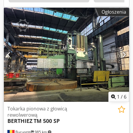
obrabianego elementu: ~2200 mm - Nośność stołu: do ~15
000 kg (15 t)
Ogłoszenia
1
/
6
Tokarka pionowa z głowicą
rewolwerową
BERTHIEZ
TM 500 SP
București
985 km