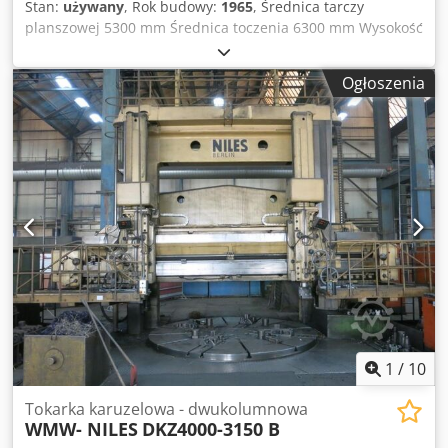
Stan:
używany
, Rok budowy:
1965
, Średnica tarczy
narzędziowego/akcesoriów: 150 kg - Maks. długość
planszowej 5300 mm Średnica toczenia 6300 mm Wysokość
uchwytu narzędziowego: 500 mm - Maks. obciążenie
toczenia 2800 mm Zakres przesuwu suportu 1700 mm
magazynu: 1000 kg Zmieniacz palet, 2 palety: - Średnica
Obciążenie stołu 50 t Prędkość obrotowa 0,3-14 obr/min
palety: 1800 mm - Obciążenie palety (centryczne): 5000 kg -
Ogłoszenia
Posuw 0,056-10 mm/obr. Cyfrowy wyświetlacz Sony Suporty
Obciążenie palety (poza centrum): 4000 kg Wyposażenie /
2 Całkowite zapotrzebowanie mocy 120 kW Waga maszyny
akcesoria: - 1x paleta ze skrzynkami szczęk, średnica 1800
ok. 187 t Dodoyqt R Ajpfx Aquokr Nr seryjny: 11670009-
mm - 1x hydrauliczny uchwyt szczękowy z bazowymi
05rer Dane techniczne pochodzą od producenta lub
szczękami, średnica 1800 mm - różne głowice wiertarsko-
operatora i nie są dla nas wiążące. Sprzedaż pośrednia
frezarskie - różne uchwyty tokarskie - 2x sondy pomiarowe
zastrzeżona; obowiązują wyłącznie nasze ogólne warunki
handlowe i sprzedaży. O nas ponad 400 własnych maszyn
na magazynie ponad 15.000 m² powierzchni magazynowej,
udźwig suwnicy 70 t ponad 10.000 artykułów akcesoriów do
Twojego warsztatu Chcesz sprzedać maszyny, linie
produkcyjne lub swoją firmę? Skontaktuj się z nami. Więcej
ofert znajdziesz na naszej stronie internetowej. Oględziny
możliwe po wcześniejszym uzgodnieniu terminu. Czekamy
na Twoją wizytę. Zespół Markus Hirsch
1
/
10
Tokarka karuzelowa - dwukolumnowa
WMW- NILES
DKZ4000-3150 B