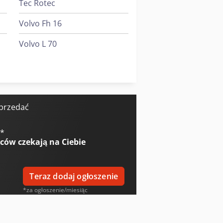
Tec Rotec
Volvo Fh 16
Volvo L 70
0
Weinbrenner Tsv 6/3050
Werner & Pfleiderer Kontenery
sprzedać
€
*
wców
czekają na Ciebie
Teraz dodaj ogłoszenie
*za ogłoszenie/miesiąc