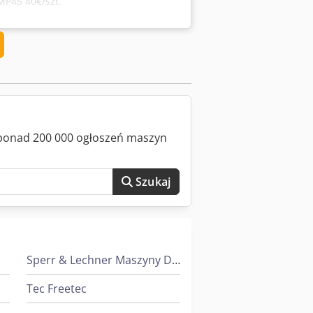
MP45 40€/szt.
z ponad 200 000 ogłoszeń maszyn
Szukaj
Sperr & Lechner Maszyny Do Cięcia
Tec Freetec