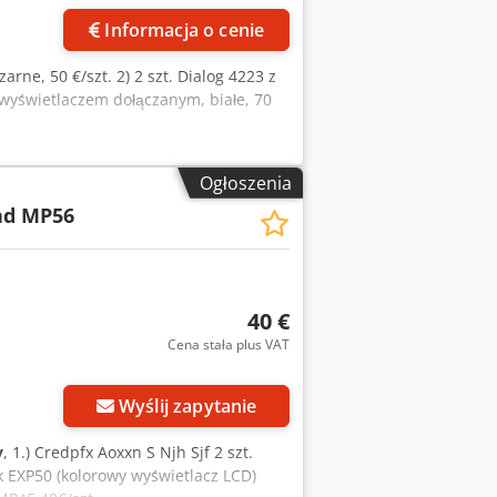
Informacja o cenie
arne, 50 €/szt. 2) 2 szt. Dialog 4223 z
z wyświetlaczem dołączanym, białe, 70
Ogłoszenia
nd MP56
40 €
Cena stała plus VAT
Zapytaj o więcej zdjęć
Wyślij zapytanie
y
, 1.) Credpfx Aoxxn S Njh Sjf 2 szt.
 EXP50 (kolorowy wyświetlacz LCD)