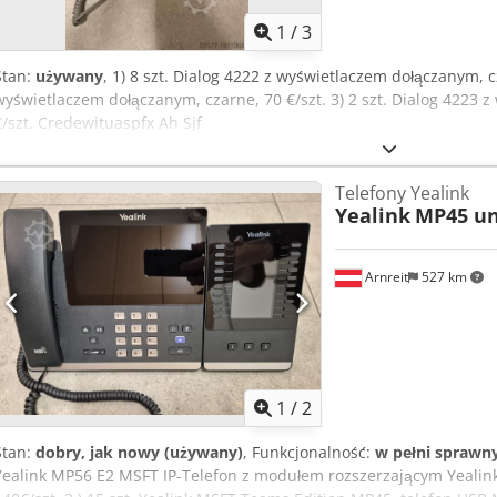
1
/
3
Stan:
używany
, 1) 8 szt. Dialog 4222 z wyświetlaczem dołączanym, cz
wyświetlaczem dołączanym, czarne, 70 €/szt. 3) 2 szt. Dialog 4223 
€/szt. Credewituaspfx Ah Sjf
Telefony Yealink
Yealink
MP45 u
Arnreit
527 km
1
/
2
Stan:
dobry, jak nowy (używany)
, Funkcjonalność:
w pełni sprawn
Yealink MP56 E2 MSFT IP-Telefon z modułem rozszerzającym Yealink