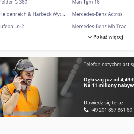
Felder G 380
Man Tgm 18
Heidenreich & Harbeck Wytaczarki Do Otworów Głębokich
Mercedes-Benz Actros
Jufeba Ln-2
Mercedes-Benz Mb Trac
Pokaż więcej
Man L 2000
Mercedes-Benz Sprinter 50
Man Tge 3
Mercedes-Benz V
Man Tgl 10
Mercedes-Benz Vario
Telefon natychmiast 
Man Tgl 7
Merlo Tf 33.7-115
Ogłaszaj już od 4,49 
Na
11 miliony naby
Dowiedz się teraz
+49 201 857 861 80