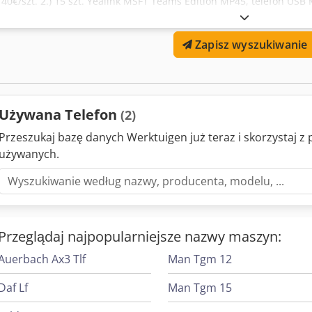
140€/szt. 2.) 15 szt. Yealink MSFT Teams Edition MP45, telefon USB 
Zapisz wyszukiwanie
Używana Telefon
(2)
Przeszukaj bazę danych Werktuigen już teraz i skorzystaj 
używanych.
Przeglądaj najpopularniejsze nazwy maszyn:
Auerbach Ax3 Tlf
Man Tgm 12
Daf Lf
Man Tgm 15