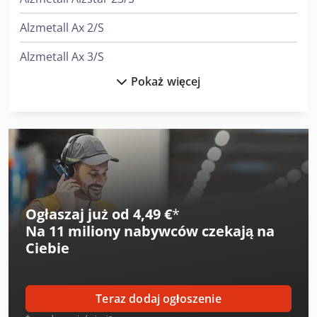
Alzmetall Ax 2/S
Alzmetall Ax 3/S
Pokaż więcej
Alzmetall Ax 3/Sv
Atlas Copco Lf 3
Awea Af-1460
Axa Vhc 3 - Xts
Dalex A 3119
Ogłaszaj już od 4,49 €
*
Na
11 miliony nabywców
czekają na
Gildemeister Ctx 310
Ciebie
Gildemeister Ctx 310 V3
Gildemeister Ctx Alpha 300
Teraz dodaj ogłoszenie