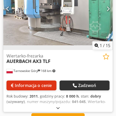
1
/
15
Wiertarko-frezarka
AUERBACH
AX3 TLF
Tarnowskie Góry
168 km
Informacja o cenie
Zadzwoń
Rok budowy:
2011
, godziny pracy:
8 000 h
, stan:
dobry
(używany)
, numer maszyny/pojazdu:
041-045
, Wiertarko-
frezerka producenta AUERBACH o modelu AX3 TLF, rok
2011, w dobrym stanie. Zdjęcia, wymiary, tabliczka