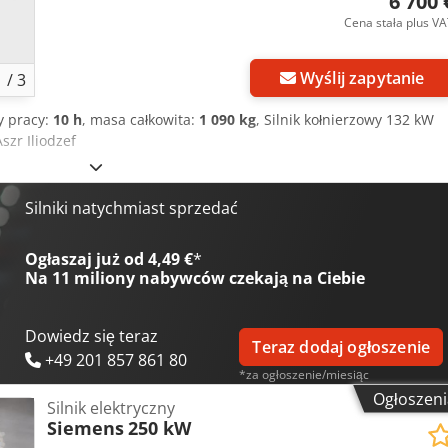
6 700 
Cena stała plus V
Wyślij zapytanie
1
/
3
y pracy:
10 h
, masa całkowita:
1 090 kg
, Silnik kołnierzowy 132 kW
zr Iliodzef
Silniki natychmiast sprzedać
Ogłaszaj już od 4,49 €
*
Na
11 miliony nabywców
czekają na Ciebie
Dowiedz się teraz
Teraz dodaj ogłoszenie
+49 201 857 861 80
*za ogłoszenie/miesiąc
Ogłoszeni
Silnik elektryczny
Siemens
250 kW