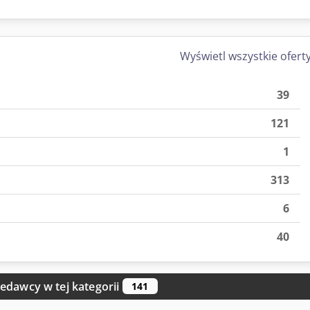
Wyświetl wszystkie ofert
39
121
1
313
6
40
edawcy w tej kategorii
141