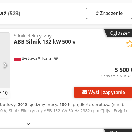
daż
(523)
Znaczenie
Ogłoszeni
Silnik elektryczny
ABB Silnik 132 kW
500 v
Bystrzyca
162 km
5 500 
Cena stała plus V
Wyślij zapytanie
/
10
k budowy:
2018
, godziny pracy:
100 h
, prędkość obrotowa (min.):
0 V
, Silnik Elketryczny ABB 132 kW 50 Hz 2982 rpm Cjdjv I Ervjpfx