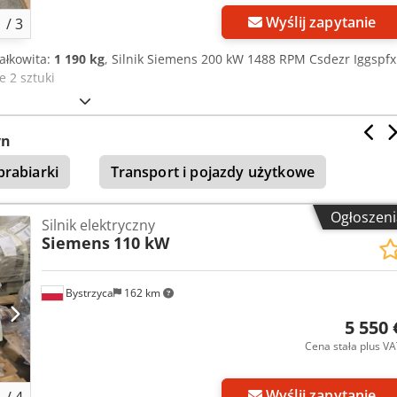
Wyślij zapytanie
1
/
3
ałkowita:
1 190 kg
, Silnik Siemens 200 kW 1488 RPM Csdezr Iggspfx
 2 sztuki
yn
brabiarki
Transport i pojazdy użytkowe
Ogłoszeni
Silnik elektryczny
Siemens
110 kW
Bystrzyca
162 km
5 550 
Cena stała plus V
Wyślij zapytanie