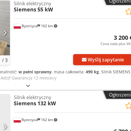
Ogłoszeni
Silnik elektryczny
Siemens
55 kW
Bystrzyca
162 km
3 200 
Cena stała plus V
Wyślij zapytanie
1
/
3
onalność:
w pełni sprawny
, masa całkowita:
490 kg
, Silnik SIEMENS
Adzjf Gwarancja 12 miesiecy
Ogłoszeni
Silnik elektryczny
Siemens
132 kW
Bystrzyca
162 km