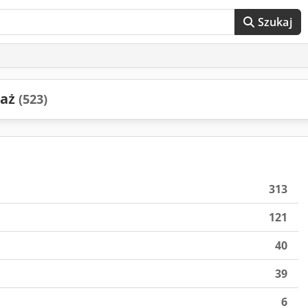
Szukaj
daż
(523)
313
121
40
39
6