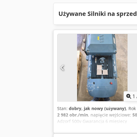
Używane Silniki na sprze
1
Stan:
dobry, jak nowy (używany)
, Ro
2 982 obr./min
, napięcie wejściowe:
50
Adzorf 500v Gwarancja 6 miesiecy