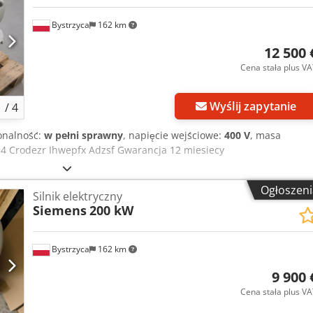
Bystrzyca
162 km
12 500 
Cena stała plus V
Wyślij zapytanie
1
/
4
onalność:
w pełni sprawny
, napięcie wejściowe:
400 V
, masa
E4 Crodezr Ihwepfx Adzsf Gwarancja 12 miesiecy
Ogłoszeni
Silnik elektryczny
Siemens
200 kW
Bystrzyca
162 km
9 900 
Cena stała plus V