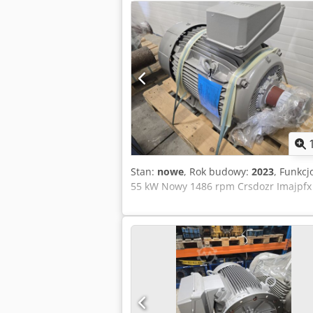
Stan:
nowe
, Rok budowy:
2023
, Funkcj
55 kW Nowy 1486 rpm Crsdozr Imajpfx 