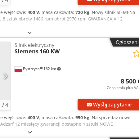
1
/
4
ie wejściowe:
400 V
, masa całkowita:
720 kg
, Nowy silnik SIEMENS
ne 8 sztuk obroty 1486 rpm obrot 2970 rpm GWARANCAJA 12
Ogłoszeni
Silnik elektryczny
Siemens
160 KW
Bystrzyca
162 km
8 500 
Cena stała plus V
Wyślij zapytanie
1
/
4
ie wejściowe:
400 V
, masa całkowita:
990 kg
, Na sprzedaż nowe
 Adzsrf 12 miesięcy gwarancji dostępne 4 sztuki NOWE