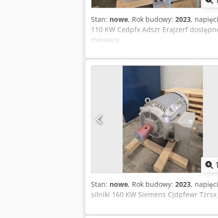
Stan:
nowe
, Rok budowy:
2023
, napięc
110 KW Cedpfx Adszr Erajzerf dostęp
miesięcy
Stan:
nowe
, Rok budowy:
2023
, napięc
silniki 160 KW Siemens Cjdpfewr Tzrsx