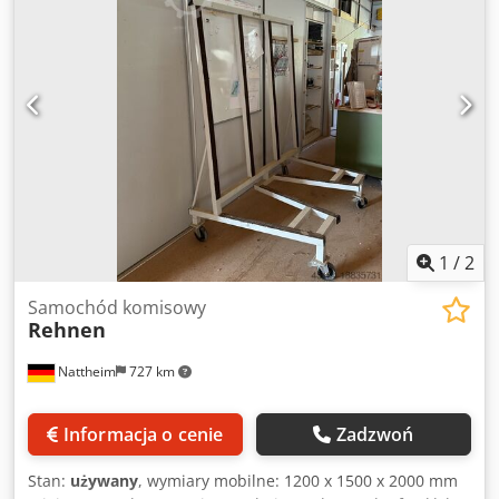
1
/
2
Samochód komisowy
Rehnen
Nattheim
727 km
Informacja o cenie
Zadzwoń
Stan:
używany
, wymiary mobilne: 1200 x 1500 x 2000 mm