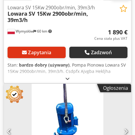
używana.
Lowara SV 15Kw 2900obr/min, 39m3/h
Lowara
SV 15Kw 2900obr/min,
39m3/h
1 890 €
Wymysłów
60 km
Cena stała plus VAT
Zapytania
Zadzwoń
Stan:
bardzo dobry (używany)
, Pompa Pionowa Lowara SV
15Kw 2900obr/min, 39m3/h. Csdpfx Ajvgba Hekljha
Ogłoszenia