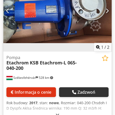
1
/
2
Pompa
Etachrom
KSB Etachrom-L 065-
040-200
Székesfehérvár
528 km
Informacja o cenie
Zadzwoń
Rok budowy:
2017
, stan:
nowe
, Rozmiar: 040-200 Chsdoh I
D Dyspfx Aklsa Średnica wirnika: 190 mm Q: 32 m3/h H:
51,00 m