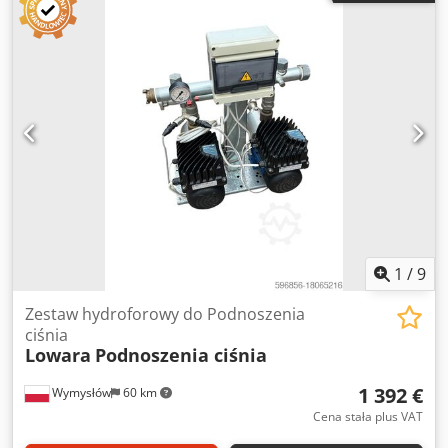
1
/
9
Zestaw hydroforowy do Podnoszenia
ciśnia
Lowara
Podnoszenia ciśnia
1 392 €
Wymysłów
60 km
Cena stała plus VAT