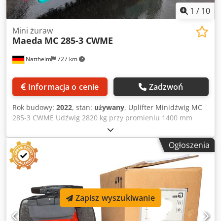
1
/
10
Mini żuraw
Maeda
MC 285-3 CWME
Nattheim
727 km
Informacja o cenie
Zadzwoń
Rok budowy:
2022
, stan:
używany
, Uplifter Minidźwig MC
285-3 CWME Udźwig 2820 kg przy promieniu 1400 mm
Wysokość podnoszenia: maks. 8700 mm Promień roboczy:
maks. 8200 mm (przy obciążeniu około 150 kg) z końcówką
Ogłoszenia
montażową, z wózkiem transportowym UPT 200, używany
mniej niż 100 godzin. Miejsce składowania: u klienta.
Cedpfx Asytrd Tokljha
Zapisz wyszukiwanie