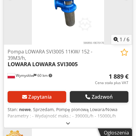
1
/
6
Pompa LOWARA SVI3005 11KW/ 152 -
39M3/h,
LOWARA
LOWARA SVI3005
1 889 €
Wymysłów
60 km
Cena stała plus VAT
Zapytania
Zadzwoń
Stan:
nowe
, Sprzedam, Pompę pionową Lowara/Nowa
Parametry : - Wydajność maks.: - 39000L/h - 15000L/h
Chedpfxsviyuus Aklsa - Wysokość podnoszenia maks.: -93-
38m - Moc silnika: 11 kW - Prędkość obrotowa: 2900
Ogłoszenia
obr/min