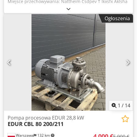
Miejsce przechowywania: Nattheim Csdpev T Ikxsfx Aklsha
Ogłoszenia
1
/
14
Pompa procesowa EDUR 28,8 kW
EDUR
CBL 80 200/211
4 000 €
Warszawa
132 km
5 900 €