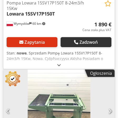
Cjdjvil Iaepfx Aklsha Zakres dostawy: Kompletne
Pompa Lowara 15SV17P150T 8-24m3/h
urządzenie jak na zdjęciu.
15Kw
Lowara
15SV17P150T
1 890 €
Wymysłów
60 km
Cena stała plus VAT
Zapytania
Zadzwoń
Stan:
nowe
, Sprzedam Pompę Lowara 15SV17P150T 8-
24m3/h 15Kw, Nowa. Cjdpfsvccyysx Aklsha Posiadam o
różnej mocy pompy Lowara. Pomożemy w zorganizowaniu
dla ciebie opłacalną firmę spedycyjną lub kuriera.
Ogłoszenia