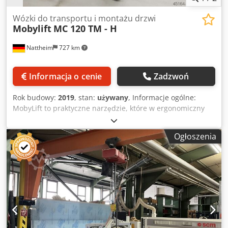
Wózki do transportu i montażu drzwi
Mobylift
MC 120 TM - H
Nattheim
727 km
Informacja o cenie
Zadzwoń
Rok budowy:
2019
, stan:
używany
, Informacje ogólne:
MobyLift to praktyczne narzędzie, które w ergonomiczny
sposób umożliwia podnoszenie, transportowanie i
ustawianie różnych produktów, takich jak drzwi, blaty
Ogłoszenia
stołowe i inne płyty, a także panele. Z punktu widzenia
efektywności pracy, MobyLift to inwestycja, która się
opłaca. Jest łatwy w obsłudze, redukuje liczbę
uszkodzonych produktów, zwiększa produktywność,
zapobiega bólom pleców, a tym samym zmniejsza liczbę
dni nieobecności w pracy spowodowanych problemami
zdrowotnymi. MobyLift został opracowany we współpracy z
renomowanymi firmami montażowymi, łącząc ich wiedzę i
doświadczenie z naszym know-how, aby stworzyć