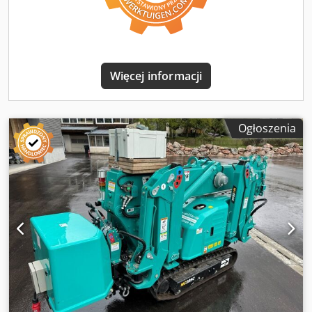
procesowa * Wydajność: 111 m³/h * Wysokość
podnoszenia: 56,1 m * Moc silnika: 28,8 kW * Silnik:
Lammers IE3 Premium Efficiency * Napięcie: 400/690 V *
Częstotliwość: 50 Hz Chjdpsy Amr Sofx Akloa * Prędkość
obrotowa: 2900 obr./min * Maksymalne ciśnienie robocze:
Więcej informacji
10 bar * Maksymalna temperatura medium: 60°C *
Materiał wykonania: stal nierdzewna AISI 304L * Stopień
ochrony silnika: IP55 * Waga: 308 kg * Dostępna od ręki
Ogłoszenia
Zastosowanie Pompa przeznaczona do transportu: * olejów
roślinnych, * tłuszczów zwierzęcych, * biodiesla (FAME,
UCOME), * kwasów tłuszczowych (FFA), * cieczy
spożywczych, * cieczy chemicznych, * mediów
procesowych, * wody technologicznej. Dodatkowe
informacje * Lokalizacja: Warszawa, Polska * Możliwość
załadunku na miejscu. * Istnieje możliwość zorganizowania
transportu krajowego i międzynarodowego. * Na życzenie
udostępniamy dodatkowe zdjęcia, tabliczkę znamionową
oraz dokumentację techniczną. Pompa procesowa EDUR
CBL 80-200/211 | 111 m³/h | 56,1 m | 28,8 kW | AISI 304L |
Rok 2023