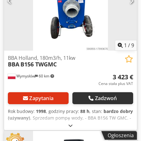
1
/
9
BBA Holland, 180m3/h, 11kw
BBA
B156 TWGMC
3 423 €
Wymysłów
60 km
Cena stała plus VAT
Zapytania
Zadzwoń
Rok budowy:
1998
, godziny pracy:
88 h
, stan:
bardzo dobry
(używany)
, Sprzedam pompę wody, - BBA B156 TW GMC. -
Rok budowy 1998. - Silnik 11KW/ 1460 obr/min. -
Przepracowane 88 mth. - Wydajność 180 m3/h. Cedpfx
Ogłoszenia
Aevgbaysklsha - Stan idealny/ jak nowa.