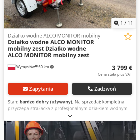
instalacje przemysłowe układy procesowe Chedpfjyhhqxjx
Aklea chłodzenie, woda technologiczna instalacje
techniczne i produkcyjne
1
/
11
Działko wodne ALCO MONITOR mobilny
Działko wodne ALCO MONITOR
mobilny zest
Działko wodne
ALCO MONITOR mobilny zest
3 799 €
Wymysłów
60 km
Cena stała plus VAT
Zapytania
Zadzwoń
Stan:
bardzo dobry (używany)
, Na sprzedaż kompletna
przyczepa strażacka z profesjonalnym działkiem wodnym
ALCO MONITOR. Zestaw w pełni mobilny – idealny do
zastosowań strażackich, przeciwpożarowych oraz do
zabezpieczenia dużych przestrzeni (bazy paliwowe, tartaki,
zakłady produkcyjne, place składowe). Stan techniczny: •