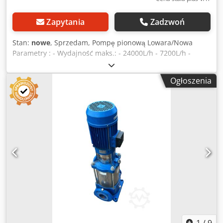
Zapytania
Zadzwoń
Stan:
nowe
, Sprzedam, Pompę pionową Lowara/Nowa
Parametry : - Wydajność maks.: - 24000L/h - 7200L/h -
Wysokość podnoszenia maks.: -166-72m - Moc silnika:
11Kw - Prędkość obrotowa: 2900 obr/min Chodpfsviynbex
Ogłoszenia
Aklea
1
/
9