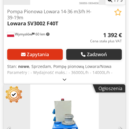
Pompa Pionowa Lowara 14-36 m3/h H-
39-19m
Lowara
SV3002 F40T
1 392 €
Wymysłów
60 km
Cena stała plus VAT
Zapytania
Zadzwoń
Stan:
nowe
, Sprzedam, Pompę pionową Lowara/Nowa
Parametry : - Wydajność maks.: - 36000L/h - 14000L/h -
Wysokość podnoszenia maks.: -39-19m Chsdpfovilv Rex
Akloa - Moc silnika: 4 kW - Prędkość obrotowa: 2900
Ogłoszenia
obr/min