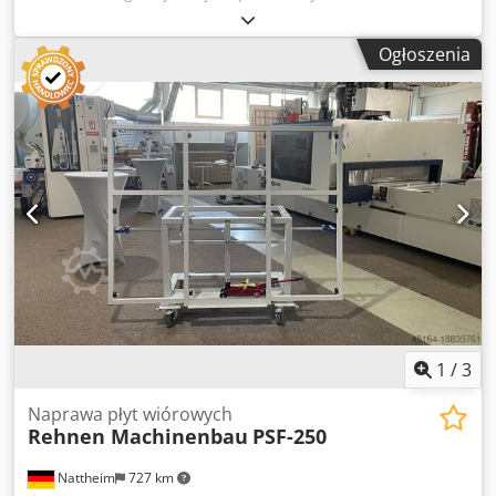
Chsdpfx Akev Dauqelea
Ogłoszenia
1
/
3
Naprawa płyt wiórowych
Rehnen Machinenbau
PSF-250
Nattheim
727 km