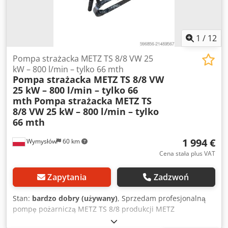
1
/
12
Pompa strażacka METZ TS 8/8 VW 25
kW – 800 l/min – tylko 66 mth
Pompa strażacka METZ TS 8/8 VW
25 kW – 800 l/min – tylko 66
mth
Pompa strażacka METZ TS
8/8 VW 25 kW – 800 l/min – tylko
66 mth
1 994 €
Wymysłów
60 km
Cena stała plus VAT
Zapytania
Zadzwoń
Stan:
bardzo dobry (używany)
, Sprzedam profesjonalną
pompę pożarniczą METZ TS 8/8 produkcji METZ
Feuerwehrgeräte GmbH Karlsruhe. Urządzenie w bardzo