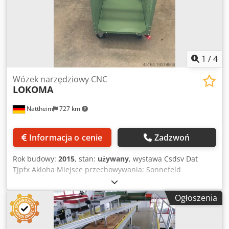
1
/
4
Wózek narzędziowy CNC
LOKOMA
Nattheim
727 km
Informacja o cenie
Zadzwoń
Rok budowy:
2015
, stan:
używany
, wystawa Csdsv Dat
Tjpfx Akloha Miejsce przechowywania: Sonnefeld
Ogłoszenia