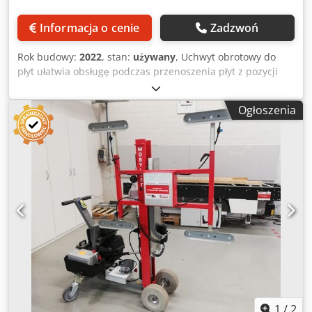
Informacja o cenie
Zadzwoń
Rok budowy:
2022
, stan:
używany
, Uchwyt obrotowy do
płyt ułatwia obsługę podczas przenoszenia płyt z pozycji
pionowej do poziomej. Rama nośna jest hydraulicznie
regulowana na wysokość i dodatkowo obrotowa. Rolki
Ogłoszenia
podporowe ułatwiają przesuwanie w pozycji poziomej.
Cztery rolki kierunkowe gwarantują bezpieczny transport
wewnątrz zakładu. Dane techniczne: Wysokość podparcia:
Csdov T Ilvepfx Akljha • w pozycji pionowej ok. 340–120 mm
• w pozycji poziomej ok. 1200–890 mm Maksymalny rozmiar
płyt: 5200 x 2100 mm Udźwig: 250 kg Miejsce
przechowywania: Bad Wimpfen
1
/
2