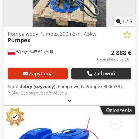
1
/
6
Pompa wody Pumpex 300m3/h, 7.5kw
Pumpex
2 888 €
Wymysłów
60 km
Cena stała plus VAT
Zapytania
Zadzwoń
Stan:
dobry (używany)
, Pompa wody Pumpex 300m3/h,
7.5kw Csdovgnvbspfx Aklsha
Ogłoszenia