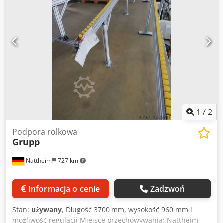
1
/
2
Podpora rolkowa
Grupp
Nattheim
727 km
Informacja o cenie
Zadzwoń
Stan:
używany
, Długość 3700 mm, wysokość 960 mm i
możliwość regulacji Miejsce przechowywania: Nattheim