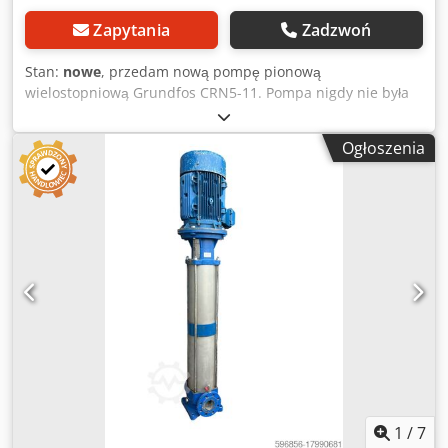
Zapytania
Zadzwoń
Stan:
nowe
, przedam nową pompę pionową
wielostopniową Grundfos CRN5-11. Pompa nigdy nie była
używana, pochodzi z nadwyżki magazynowej. Sprzęt w
bardzo dobrym stanie, przechowywany w oryginalnym
Ogłoszenia
opakowaniu. W zestawie dokumentacja producenta. Pompy
z serii Grundfos CRN są przeznaczone do pracy w
instalacjach przemysłowych oraz instalacjach wodnych.
Charakteryzują się wysoką wydajnością, niezawodnością
oraz bardzo dobrą jakością wykonania. Csdeyubcnjpfx
Akljha Dane techniczne Producent: Grundfos Model: CRN5-
11 A-P-A-E-HQQE Moc silnika: 2.2 kW Częstotliwość: 50 Hz
Prędkość obrotowa: 2899 obr/min Wydajność: 5.8 m³/h
Wysokość podnoszenia: do 56.5 m (maks. 76 m) Ciśnienie
maksymalne: 25 bar Temperatura maksymalna: 120°C
Pompa wykonana ze stali nierdzewnej, przeznaczona do
pracy w instalacjach wodnych, przemysłowych, systemach
ciśnieniowych, instalacjach technologicznych oraz
systemach uzdatniania wody. Stan: nowa, nigdy nie
1
/
7