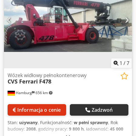
1
/
7
Wózek widłowy pełnokontenerowy
CVS Ferrari
F478
Hamburg
656 km
Informacja o cenie
Zadzwoń
Stan:
używany
, Funkcjonalność:
w pełni sprawny
, Rok
budowy:
2008
, godziny pracy:
9 800 h
, ładowność:
45 000
kg
, wysokość podnoszenia:
15 100 mm
, rodzaj paliwa: