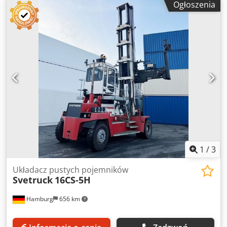
Ogłoszenia
kamera cofania, wszystkie światła robocze w technologii
LED, przesuwana hydraulicznie kabina operatora
1
/
3
Układacz pustych pojemników
Svetruck
16CS-5H
Hamburg
656 km