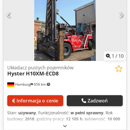
1
/
10
Układacz pustych pojemników
Hyster
H10XM-ECD8
Hamburg
656 km
Informacja o cenie
Zadzwoń
Stan:
używany
, Funkcjonalność:
w pełni sprawny
, Rok
budowy:
2018
, godziny pracy:
12 105 h
, ładowność:
10 000
kg
, wysokość podnoszenia:
18 850 mm
, rodzaj paliwa: