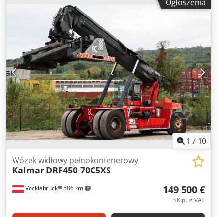
Ogłoszenia
1
/
10
Wózek widłowy pełnokontenerowy
Kalmar
DRF450-70C5XS
149 500 €
Vöcklabruck
586 km
SK plus VAT