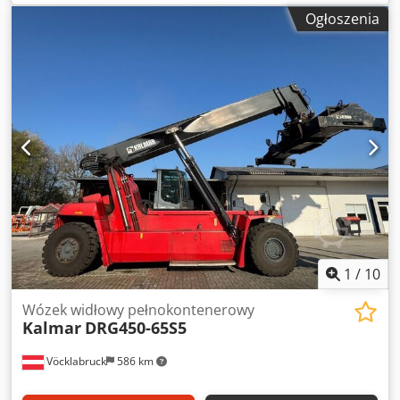
podnoszenia:
15 000 mm
, rodzaj paliwa:
diesel
, moc:
247
Ogłoszenia
kW (335,83 KM)
, masa własna:
82 750 kg
, typ napędu:
Diesel
, Reachstacker do pełnych kontenerów Numer
podwozia: T34113.0987 Skrzynia biegów: Dana TE32418
Cjdpszkc Agofx Akcsrf Stan: Gotowy do pracy i w pełni
sprawny Stan techniczny: dobry Typ opon przednich:
pneumatyczne Typ opon tylnych: pneumatyczne Opis:
NOWY silnik przy 18 500 godzinach pracy!!! NEW engine at
18,500 hours!!!
1
/
10
Wózek widłowy pełnokontenerowy
Kalmar
DRG450-65S5
Vöcklabruck
586 km