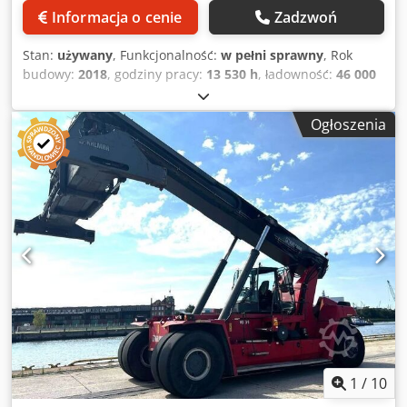
Informacja o cenie
Zadzwoń
Stan:
używany
, Funkcjonalność:
w pełni sprawny
, Rok
budowy:
2018
, godziny pracy:
13 530 h
, ładowność:
46 000
kg
, wysokość podnoszenia:
16 200 mm
, rodzaj paliwa:
diesel
, wysokość konstrukcyjna:
4 900 mm
, moc:
257 kW
Ogłoszenia
(349,42 KM)
, masa własna:
83 700 kg
, całkowita długość:
12 000 mm
, typ napędu:
Diesel
, szerokość konstrukcji:
4 185 mm
, Pełnokontenerowy reachstacker Środek
ciężkości: 1780 Skrzynia biegów: Dana TE32FF Crsdpfx
Ajznpgaekcof Stan: gotowy do użycia i w pełni funkcjonalny
Stan techniczny: bardzo dobry Typ opon przednich:
pneumatyczne Rozmiar opon przednich: 18.00-33 Opony
tylne Typ: pneumatyczne Opony tylne Rozmiar: 18.00-33
PL: hydrauliczne podnośniki zwiększające udźwig
hydraulicznie przesuwana kabina centralny układ
smarowania podwozia, wysięgnika i rozrzutnika kamera
cofania klimatyzacja (automatyczna klimatyzacja)
automatyczna regulacja rozrzutnika 20'-40' DE:
hydrauliczne podnośniki zwiększające udźwig przy
1
/
10
większym zasięgu 2x centralne smarowanie podwozia,