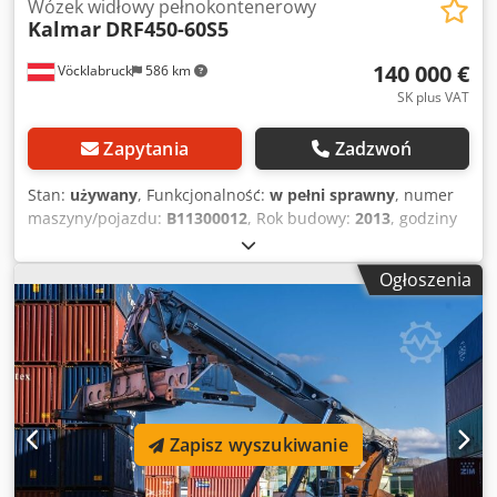
Wózek widłowy pełnokontenerowy
Kalmar
DRF450-60S5
140 000 €
Vöcklabruck
586 km
SK plus VAT
Zapytania
Zadzwoń
Stan:
używany
, Funkcjonalność:
w pełni sprawny
, numer
maszyny/pojazdu:
B11300012
, Rok budowy:
2013
, godziny
pracy:
15 927 h
, ładowność:
45 000 kg
, wysokość
podnoszenia:
15 000 mm
, rodzaj paliwa:
diesel
, moc:
256
Ogłoszenia
kW (348,06 KM)
, masa własna:
67 740 kg
, typ napędu:
Diesel
, Reachstacker do pełnych kontenerów Numer
podwozia: B11300012 Skrzynia biegów: ZF 5WG261 Stan:
Gotowy do pracy, w pełni sprawny Stan techniczny: dobry
Typ opon przednich: pneumatyczne Typ opon tylnych:
pneumatyczne Opis: NOWE OPONY!!! NEW TIRES !!!
Crsdpfx Ajzkczijkcsf
Zapisz wyszukiwanie