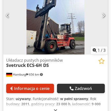
Mercedes 222 kW (302 KM), 1150 h, 302 h po wymianie.
Oględziny tylko po wcześniejszym uzgodnieniu. F 198
Ferrari Crjdpfx Aszfykqskcef Szerokość przód: 4250 mm Tył:
3360 mm Długość podwozia: 8800 mm Wysokość całkowita:
4570 mm Wysokość podwozia: 3350 mm (A? Bock) Masa
całkowita: 66800 kg - 9500 kg spreader? 8500 maszt
1
/
3
Układacz pustych pojemników
Svetruck
ECS-6H DS
Hamburg
656 km
Informacja o cenie
Zadzwoń
Stan:
używany
, Funkcjonalność:
w pełni sprawny
, Rok
budowy:
2011
, godziny pracy:
23 000 h
, ładowność:
9 000
kg
, wysokość podnoszenia:
15 500 mm
, rodzaj paliwa: