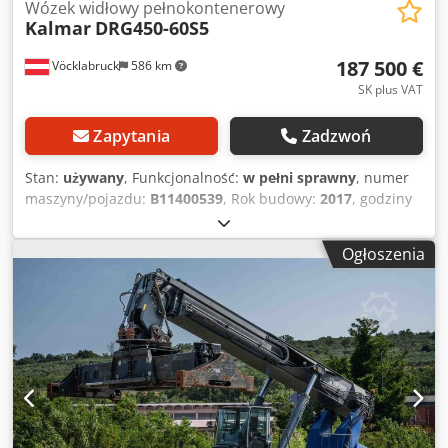
Wózek widłowy pełnokontenerowy
Kalmar
DRG450-60S5
187 500 €
Vöcklabruck
586 km
SK plus VAT
Zapytania
Zadzwoń
Stan:
używany
, Funkcjonalność:
w pełni sprawny
, numer
maszyny/pojazdu:
B11400539
, Rok budowy:
2017
, godziny
pracy:
19 784 h
, ładowność:
45 000 kg
, wysokość
podnoszenia:
15 000 mm
, rodzaj paliwa:
diesel
, moc:
265
Ogłoszenia
kW (360,30 KM)
, masa własna:
68 080 kg
, typ napędu:
Diesel
, Reachstacker do pełnych kontenerów Crodpfjzkcz
Nox Akcof Numer podwozia: B11400539 Skrzynia biegów:
ZF 5WG 261 Stan: Gotowy do pracy i w pełni sprawny Stan
techniczny: dobry Typ opon przednich: pneumatyczne Typ
opon tylnych: pneumatyczne Opis: