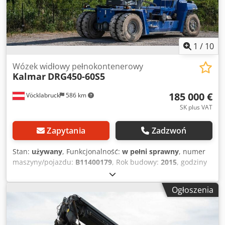
1
/
10
Wózek widłowy pełnokontenerowy
Kalmar
DRG450-60S5
185 000 €
Vöcklabruck
586 km
SK plus VAT
Zapytania
Zadzwoń
Stan:
używany
, Funkcjonalność:
w pełni sprawny
, numer
maszyny/pojazdu:
B11400179
, Rok budowy:
2015
, godziny
pracy:
16 064 h
, ładowność:
45 000 kg
, wysokość
podnoszenia:
15 000 mm
, rodzaj paliwa:
diesel
, moc:
265
Ogłoszenia
kW (360,30 KM)
, masa własna:
68 080 kg
, typ napędu:
Diesel
, Vollcontainer Reachstacker Numer podwozia:
B11400179 Skrzynia biegów: ZF 5WG 261 Stan: Gotowy do