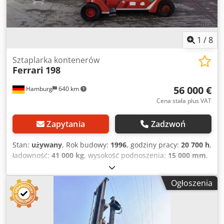
1
/
8
Sztaplarka kontenerów
Ferrari
198
56 000 €
Hamburg
640 km
Cena stała plus VAT
Zapytania
Zadzwoń
Stan:
używany
, Rok budowy:
1996
, godziny pracy:
20 700 h
,
ładowność:
41 000 kg
, wysokość podnoszenia:
15 000 mm
,
rodzaj paliwa:
diesel
, wysokość konstrukcyjna:
4 800 mm
,
typ przekładni:
automatyczny
, Wyposażenie:
kabina,
Ogłoszenia
osłona głowy
, 2 sztuki dostępne. Lokalizacja między
Monachium a Norymbergą. Oględziny po wcześniejszym
uzgodnieniu, odbiór w pobliżu Monachium. Wszystkie
inspekcje przeprowadzone, stan dobry. Nowy silnik