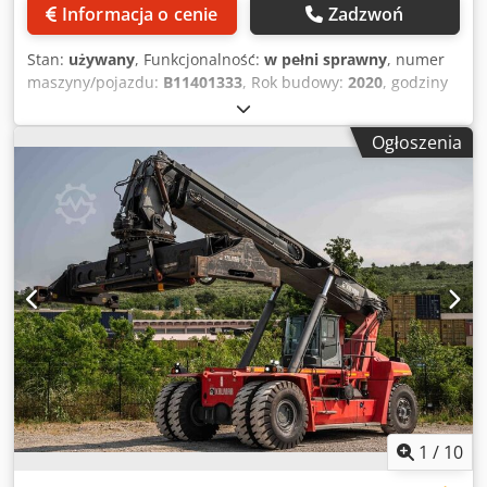
Informacja o cenie
Zadzwoń
Stan:
używany
, Funkcjonalność:
w pełni sprawny
, numer
maszyny/pojazdu:
B11401333
, Rok budowy:
2020
, godziny
pracy:
9 379 h
, ładowność:
45 000 kg
, wysokość
podnoszenia:
15 100 mm
, rodzaj paliwa:
diesel
, moc:
265
Ogłoszenia
kW (360,30 KM)
, masa własna:
71 100 kg
, typ napędu:
Diesel
, Reachstacker do pełnych kontenerów Numer
podwozia: B11401333 Skrzynia biegów: ZF 5WG 261 Stan:
Gotowy do pracy i w pełni sprawny Stan techniczny: bardzo
dobry Ogumienie przednie typ: pneumatyczne Ogumienie
tylne typ: pneumatyczne Opis: Credpfx Aozkc Aaokcof
1
/
10