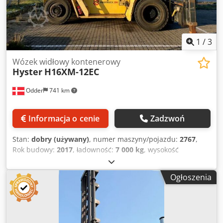
1
/
3
Wózek widłowy kontenerowy
Hyster
H16XM-12EC
Odder
741 km
Informacja o cenie
Zadzwoń
Stan:
dobry (używany)
, numer maszyny/pojazdu:
2767
,
Rok budowy:
2017
, ładowność:
7 000 kg
, wysokość
podnoszenia:
13 850 mm
, typ masztu:
duplex
, całkowita
szerokość:
4 345 mm
, dodatkowe cechy wyposażenia:
Ogłoszenia
Engine heater, Centralized greasing system
, Hyster
H16XM-12EC od Uniktruck Typ koła – koło napędowe:
pneumatyczne Typ koła – koło skrętne: pneumatyczne
Crjdpfxsyuhuqs Akcef Rozmiar koła – koło napędowe:
14.00x24 Rozmiar koła – koło skrętne: 14.00x24