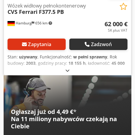
Wózek widłowy pełnokontenerowy
CVS Ferrari
F377.5 PB
62 000 €
Hamburg
656 km
SK plus VAT
Zapytania
Zadzwoń
Stan:
używany
, Funkcjonalność:
w pełni sprawny
, Rok
budowy:
2003
, godziny pracy:
18 155 h
, ładowność:
45 000
kg
, wysokość podnoszenia:
14 565 mm
, rodzaj paliwa:
diesel
, moc:
243 kW (330,39 KM)
, masa własna:
65 600 kg
,
typ napędu:
Diesel
, szerokość konstrukcji:
4 150 mm
,
Reachstacker do pełnych kontenerów Crsdpfjzr Sp Ejx
Akcef Skrzynia biegów: automatyczna Clark 4-biegowa
Stan: gotowy do pracy i w pełni sprawny Stan techniczny:
dobry Ogumienie przód rozmiar: 18.00-25 Ogumienie tył
Ogłaszaj już od 4,49 €
*
rozmiar: 18.00-25 piggy-back, hydrauliczne pochylenie
Na
11 miliony nabywców
czekają na
piętrowe na rozdzielaczu, hydrauliczna przesuwana kabina
Ciebie