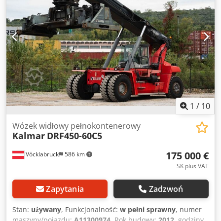
pracy i w pełni sprawny Stan techniczny: dobry Crjdpfozkcz
Asx Akcof Rodzaj opon przednich: pneumatyczne Rodzaj
opon tylnych: pneumatyczne Opis:
1
/
10
Wózek widłowy pełnokontenerowy
Kalmar
DRF450-60C5
175 000 €
Vöcklabruck
586 km
SK plus VAT
Zapytania
Zadzwoń
Stan:
używany
, Funkcjonalność:
w pełni sprawny
, numer
maszyny/pojazdu:
A11300974
, Rok budowy:
2012
, godziny