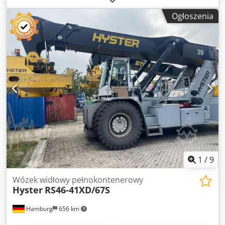
diesel
, moc:
257 kW (349,42 KM)
, masa własna:
70 000 kg
,
Ogłoszenia
typ napędu:
Diesel
, Widłowy wózek przeładunkowy do
kontenerów Środek ciężkości ładunku: 1780 Skrzynia
biegów: Dana TE32418 Stan: Gotowy do pracy i w pełni
sprawny Stan techniczny: dobry Crsdpszr Sp Ssfx Akcef
Opony przednie, rozmiar: 18.00-25 Opony przednie, stan:
60–80% Opony tylne, rozmiar: 18.00-25 Opony tylne, stan:
40–60% EN: centralny system smarowania, klimatyzacja
(automatyczna kontrola klimatu) DE: centralne
smarowanie, elektroniczna klimatyzacja
1
/
9
Wózek widłowy pełnokontenerowy
Hyster
RS46-41XD/67S
Hamburg
656 km