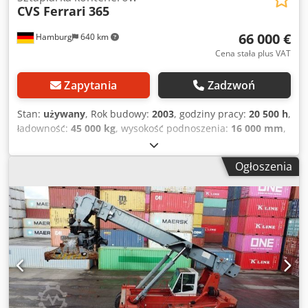
CVS Ferrari
365
66 000 €
Hamburg
640 km
Cena stała plus VAT
Zapytania
Zadzwoń
Stan:
używany
, Rok budowy:
2003
, godziny pracy:
20 500 h
,
ładowność:
45 000 kg
, wysokość podnoszenia:
16 000 mm
,
rodzaj paliwa:
diesel
, wysokość konstrukcyjna:
4 800 mm
,
typ przekładni:
automatyczny
, Wyposażenie:
kabina,
Ogłoszenia
osłona głowy
, 2X dostępne, lokalizacja pomiędzy
Monachium a Norymbergą Oględziny i odbiór w pobliżu
Monachium Cedpfx Akjzfylhjcjrf Wszystkie inspekcje zostały
przeprowadzone, stan dobry Silnik Volvo 174 kW Oględziny
tylko po wcześniejszym umówieniu terminu F 365 Ferrari
Szerokość przód: 4250 mm Tył: 3360 mm Długość
podwozia: 8600 mm Wysokość całkowita: 4700 mm
Wysokość podwozia: 3660 mm A - Bock Waga: 65600 kg ?
9500 kg rozdzielacz ? 8500 kg maszt Waga podwozia: 47600
kg Masa transportowa – waga