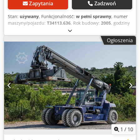
Zapytania
Zadzwoń
Stan:
używany
, Funkcjonalność:
w pełni sprawny
, numer
maszyny/pojazdu:
T34113.636
, Rok budowy:
2005
, godziny
pracy:
16 425 h
, ładowność:
45 000 kg
, wysokość
podnoszenia:
15 000 mm
, rodzaj paliwa:
diesel
, masa
Ogłoszenia
własna:
86 050 kg
, typ napędu:
Diesel
, Vollcontainer
Reachstacker Numer podwozia: T34113.636 Skrzynia
biegów: Dana TE32418 Stan: Gotowy do pracy, w pełni
sprawny Stan techniczny: dobry Rodzaj opon przednich:
pneumatyczne Cjdezkczpspfx Akcorf Rodzaj opon tylnych:
pneumatyczne Opis:
1
/
10