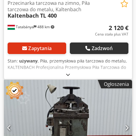
Przecinarka tarczowa na zimno, Piła
tarczowa do metalu, Kaltenbach
Kaltenbach
TL 400
2 120 €
Tatabánya
488 km
Cena stała plus VAT
Zapytania
Zadzwoń
Stan:
używany
, Piła, przemysłowa piła tarczowa do metalu,
KALTENBACH Profesjonalna Przemysłowa Piła Tarczowa do
metalu z kompletem podajników rolkowych podawczych i
odbiorczych, Maszyna używana Producent Hans
Ogłoszenia
Kaltenbach Maschinenfabrik KG (Lörrach, Niemcy) Model
Csdpfx Afozcxiusporf TL 400 Numer seryjny 30973 Numer
katalogowy 7081 Dane techniczne Wielkość odpowiedniego
brzeszczotu: 9,5 × 1050 mm Przystosowana do:
Brzeszczotów HSS (stal szybkotnąca) Brzeszczotów z
węglikami spiekanymi Zintegrowany system chłodzenia i
smarowania: Wyposażona w pompę chłodziwa i dyszę
spryskującą do smarowania i chłodzenia tarczy podczas