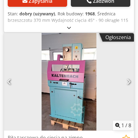
Zapytania
Zadzwoń
Stan:
dobry (używany)
, Rok budowy:
1968
, Średnica
brzeszczotu 370 mm Wydajność cięcia 45° - 90 okrągłe 115
mm płaskie ok. 215 x 20 mm prostokątne ok. 95 x 105 mm
Profil U ok. 160 x 55 mm Prędkość cięcia 30, 60, 130 i 260
Ogłoszenia
m/min Moc silnika ok. 2,6 kW Wymiary dł. x szer. x wys.
1100 x 1050 x 1600 mm Crjdpfx Asrwyfqsfpjf Waga 850 kg
Akcesoria / Funkcje specjalne: - Praca półautomatyczna - Po
uruchomieniu, obrabiany element jest automatycznie
mocowany za pomocą górnego cylindra mocującego. Po
osiągnięciu ustawionego końca posuwu, tarcza piły
automatycznie przesuwa się w dół, a imadło mocujące jest
ponownie zwalniane. - Hydropneumatyczny, bezstopniowy
posuw brzeszczotu - Cięcie ukośne po obu stronach R - L -
Możliwość cięcia wzdłużnego pod kątem 0 - System
chłodzenia - 1 tarcza piły Siegfried Volz Machine Tools
Rüschebrinkstr. 151-153 DE - 44143 Dortmund - Wambel
1
/
8
Piła tarczowa do cięcia na zimno