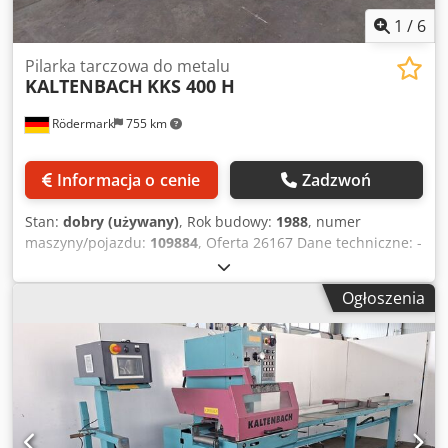
1
/
6
Pilarka tarczowa do metalu
KALTENBACH
KKS 400 H
Rödermark
755 km
Informacja o cenie
Zadzwoń
Stan:
dobry (używany)
, Rok budowy:
1988
, numer
maszyny/pojazdu:
109884
, Oferta 26167 Dane techniczne: -
Średnica tarczy tnącej: do 400 mm - Zakres cięcia przy 90°:
- Okrągłe: 130 mm Cedpjzibmbefx Afpsrf - Kwadratowe:
Ogłoszenia
120 mm - Prostokątne: 300 x 40 mm lub 240 x 85 mm -
Zakres cięcia przy 45°: - Okrągłe: 130 mm - Kwadratowe:
110 mm - Prostokątne: 245 x 40 mm - Kąt ukosu
regulowany lewo + prawo: każdy 0–90° - 2 prędkości cięcia:
13 + 26 m/min - Napęd: 400 V / 1,2 / 1,8 kW - Prędkość
posuwu tarczy piły bezstopniowo regulowana
hydraulicznie - Pionowy docisk materiału metalowego -