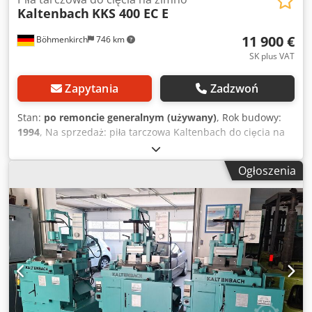
Kaltenbach
KKS 400 EC E
11 900 €
Böhmenkirch
746 km
SK plus VAT
Zapytania
Zadzwoń
Stan:
po remoncie generalnym (używany)
, Rok budowy:
1994
, Na sprzedaż: piła tarczowa Kaltenbach do cięcia na
zimno. Przekładnia bez luzu! Crjdpfxozlm R Rj Afpof Typ:
KKS 400 EC E Rok produkcji: 1994 Średnica tarczy: 400 mm
Ogłoszenia
Moc silnika: 1,8/2,7 kW Prędkość cięcia: 10/20 13/26 15/30
m/min Posuw: 0 - 1.000 mm/min Szybki posuw/powrót:
1.550 mm/min Maksymalny zakres roboczy: 130 mm Zakres
obrabianego materiału kwadratowego: 120 mm Zakres
obrabianego materiału płaskiego: 305 x 20 mm Zakres
obrabianego materiału okrągłego: 130 mm Minimalny
zakres roboczy: 10 x 10 mm Zakres kątowy: 0° - 90° - 0°
Wymiary (DxSxW): 1.080 x 900 x 1.760 mm Waga: 900 kg
Oględziny/odbiór: 89558 Boehmenkirch Wysyłka możliwa
na zapytanie Wózek widłowy do załadunku dostępny.