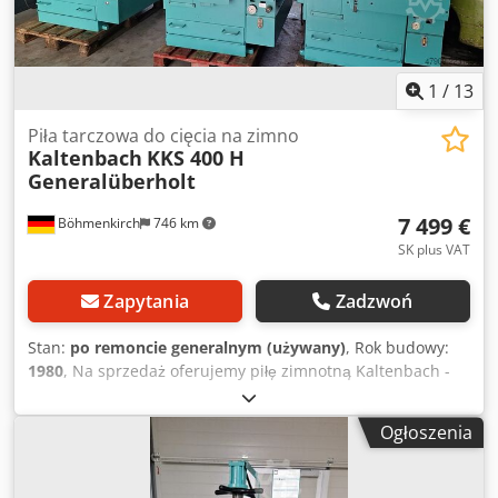
1
/
13
Piła tarczowa do cięcia na zimno
Kaltenbach
KKS 400 H
Generalüberholt
7 499 €
Böhmenkirch
746 km
SK plus VAT
Zapytania
Zadzwoń
Stan:
po remoncie generalnym (używany)
, Rok budowy:
1980
, Na sprzedaż oferujemy piłę zimnotną Kaltenbach -
różne wersje i modele dostępne na magazynie. Csdpfjzk U
Afjx Afperf Maszyna została starannie odnowiona zarówno
Ogłoszenia
pod względem technicznym, jak i wizualnym. Przekładnia
oczywiście bez luzów! Typ: KKS 400 H Średnica tarczy: 400
mm Moc silnika: 1,8/2,7 kW Prędkość cięcia: 10/20, 13/26,