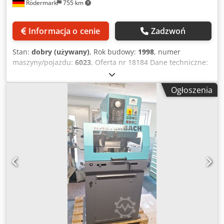
Rödermark
755 km
Informacja o cenie
Zadzwoń
Stan:
dobry (używany)
, Rok budowy:
1998
, numer
maszyny/pojazdu:
6023
, Oferta nr 18184 Dane techniczne:
- Średnica tarczy piły do ok. 400 mm - Prędkość obrotowa
tarczy piły 2800 obr./min - Zakres cięcia: - ok. 140 mm przy
Ogłoszenia
90° (cięcie okrągłe) - lub 170 x 140 mm (cięcie płaskie)
Crjdozrvfwepfx Afpsf - Regulacja kąta cięcia w lewo i w
prawo: 45° - 90° - 30° - Pneumatyczny posuw tarczy piły -
Pneumatyczny system szybkiego mocowania - Przyłącze
pneumatyczne - Oryginalna podstawa maszyny - Długość
rolki podawczej 3000 mm - Długość rolki odbiorczej z
ogranicznikem 6000 mm - Napęd 400 V / 2,2 kW - Wymiary:
ok. szer. 650 x wys. 1550 x gł. 1000 mm - Masa maszyny: ok.
150 kg