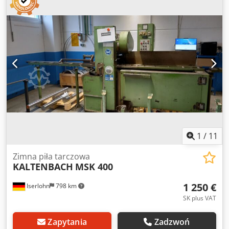
kwadrat: 110 mm prostokąt: 245 x 40 mm - Regulacja kąta
ukosu w lewo i prawo: od 0 do 90° - 2 prędkości cięcia: 13 +
26 m/min - Napęd: 400 V / 1,8 / 2,7 kW - Prędkość posuwu
tarczy regulowana bezstopniowo hydraulicznie - Pionowy,
hydrauliczny zacisk materiału + 2 szt. hydraulicznych
poziomych zacisków - Układ chłodzenia - Podajnik rolkowy z
półką, długość 5000 mm - Odbiornik rolkowy z
ogranicznikiem wymiarowym i sterowaniem
pozycjonowania, długość 4000 mm - Wymiary (ok.): szer.
900 x wys. 1950 x gł. 1200 mm Crjdpfxjzibdgj Afpjf - Waga
(ok.): ok. 850 kg
1
/
11
Zimna piła tarczowa
KALTENBACH
MSK 400
1 250 €
Iserlohn
798 km
SK plus VAT
Zapytania
Zadzwoń