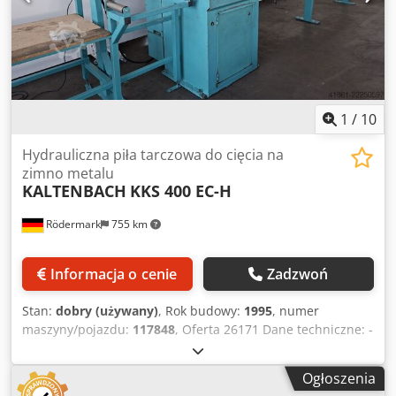
Chłodziarka - Zapotrzebowanie na miejsce ok.: szer. 800 x
wys. 1850 x gł. 1100 mm - Waga ok.: 850 kg - Podajnik –
rolkowy z półką odkładczą: 4000 mm - Odbiór – rolkowy z
ogranicznikiem długości: 4000 mm
1
/
10
Hydrauliczna piła tarczowa do cięcia na
zimno metalu
KALTENBACH
KKS 400 EC-H
Rödermark
755 km
Informacja o cenie
Zadzwoń
Stan:
dobry (używany)
, Rok budowy:
1995
, numer
maszyny/pojazdu:
117848
, Oferta 26171 Dane techniczne: -
Średnica tarczy tnącej: do 400 mm - Zakres cięcia przy 90°:
okrągły 130 mm kwadrat: 120 mm prostokąt: 300 x 40 mm
Ogłoszenia
lub: 240 x 85 mm - Zakres cięcia przy 45°: okrągły 130 mm