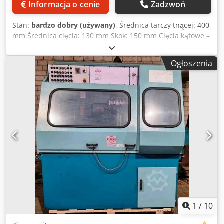
Informacja o cenie
Zadzwoń
Stan:
bardzo dobry (używany)
, Średnica tarczy tnącej: 400
mm Średnica cięcia: 130 mm Skok: 150 mm Cięcia kątowe –
dwustronne: +90° / -90° Cedpfx Aey Aytvsfpjrf Prędkość
cięcia: 10/20 m/min Napięcie robocze: 400 V Prędkość
Ogłoszenia
posuwu bezstopniowa: 0 - 1000 mm/min Całkowite
zapotrzebowanie mocy: 3,4 kW Masa maszyny ok. 840 kg
Zapotrzebowanie na miejsce ok. 1,10 x 0,9 x 1,50 m - Nr
fabryczny: 24817
1
/
10