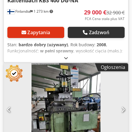
Kaltenbach
KBS 400 DG-NA
29 000 €
Finlandia
1 273 km
32 900 €
FCA Cena stała plus VAT
Zapytania
Zadzwoń
Stan:
bardzo dobry (używany)
, Rok budowy:
2008
,
Funkcjonalność:
w pełni sprawny
, wysokość cięcia (maks.):
350 mm
, całkowita długość:
15 000 mm
, masa całkowita:
2 500 kg
, rodzaj prądu wejściowego:
trójfazowy
,
Ogłoszenia
Wyposażenie:
prędkość obrotowa bezstopniowo
regulowana
, NA SPRZEDAŻ: Kaltenbach KBS 400 DG + NA
400 – Automatyczna linia piły taśmowej Cjdpfjy Rvfwsx
Afperf Wysokiej jakości niemiecka technologia do
profesjonalnej obróbki stali konstrukcyjnej. Ta linia do
cięcia Kaltenbach została zaprojektowana do produkcji
wielkoseryjnej, oferując najwyższą precyzję i wysoki
stopień automatyzacji. W skład zestawu wchodzą: -
Kaltenbach KBS 400 DG: Półautomatyczna piła taśmowa z
podwójnym ukosowaniem. - Kaltenbach NA 400: Sterowana
numerycznie (NC) jednostka posuwu materiału (popychacz)