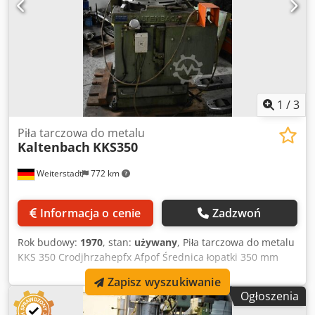
1
/
3
Piła tarczowa do metalu
Kaltenbach
KKS350
Weiterstadt
772 km
Informacja o cenie
Zadzwoń
Rok budowy:
1970
, stan:
używany
, Piła tarczowa do metalu
KKS 350 Crodjhrzahepfx Afpof Średnica łopatki 350 mm
Zapisz wyszukiwanie
Ogłoszenia