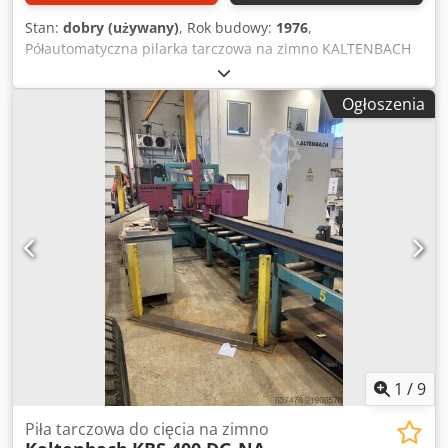
Stan:
dobry (używany)
, Rok budowy:
1976
,
Półautomatyczna pilarka tarczowa na zimno KALTENBACH
Typ : MSK 400 Rok 1976 ze stołem rolkowym.
Cjdpfjqxamgex Afpjrf Zakres cięcia Okrągła mata. max: 135
Ogłoszenia
mm Płaska mata. max: 200 X 80 mm Maszyna w dobrym
stanie, dostępna instrukcja obsługi.
1
/
9
Piła tarczowa do cięcia na zimno