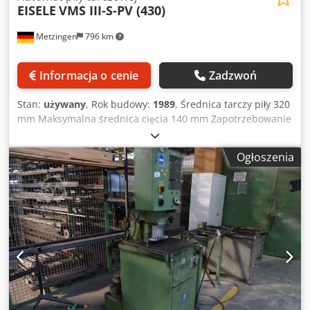
EISELE
VMS III-S-PV (430)
Metzingen
796 km
Informacja o cenie
Zadzwoń
Stan:
używany
, Rok budowy:
1989
, Średnica tarczy piły 320
mm Maksymalna średnica cięcia 140 mm Zapotrzebowanie
mocy całkowitej 3 kW Waga maszyny ok. 0,5 t O F E R T A
Crjdew Dvivjpfx Afpef Możemy Państwu zaoferować z
Ogłoszenia
magazynu (z zastrzeżeniem pomyłek i sprzedaży
pośredniej), bez zobowiązań: E I S E L E Przecinarka
tarczowa do cięć prostych i pod kątem Typ VMS III-S-PV Rok
produkcji 1989 _____ Max. średnica tarczy 320 mm Zakres
cięcia: rury ok. ø 130 mm materiał płaski 200 x 100 / 140 x
100 mm materiał pełny kwadratowy 120 mm Przy cięciach
pod kątem możliwe mniejsze wymiary cięcia Do max. 140
mm Posuw wózka piły manualny, pionowy ok. 200 mm
Obroty tarczy piły 17-34 / min Silnik piły ok. 2/2,6 kW
Całkowite zapotrzebowanie mocy ok. 3 kW - 380 V – 50 Hz
Waga ok. 500 kg Wyposażenie/dodatkowe opcje: • Głowica