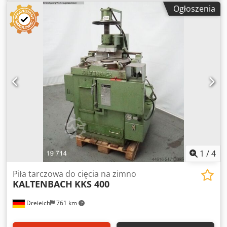
okrągłej pod kątem 45°:
120 mm
, rodzaj prądu
Ogłoszenia
wejściowego:
Klimatyzacja
, Stabilna zimna piła tarczowa z
pneumatycznym zaciskiem obrabianego elementu.
Mocowanie, cięcie, powrót do pozycji wyjściowej,
otwieranie w trybie automatycznym. Bezstopniowa
regulacja posuwu. Minimalne smarowanie i urządzenie
chłodzące. Średnica tarczy tnącej od 375 do 425 mm.
Ustawienia kątowe 45° - 90° - -45° - -30°. Obszar cięcia przy
średnicy tarczy 400 mm: płaskie 210 x 120 mm, cięcie pod
kątem 145 x 120 mm, okrągłe 140 mm średnicy, cięcie pod
kątem 120 mm. Silnik trójfazowy z możliwością zmiany
biegunów dla tarczy – prędkość obwodowa 22 + 44 m/min.
Napięcie 400V. Crodpfxjy Httde Afpsf
1
/
4
Piła tarczowa do cięcia na zimno
KALTENBACH
KKS 400
Dreieich
761 km