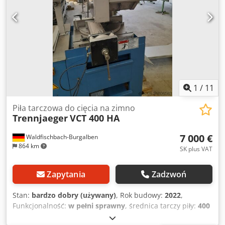
Wymiary maszyny dł. x szer. x wys. 1,20 x 1,20 x 1,82 m
Crodpfx Ajtqqrzefpef Akcesoria: Przenośnik rolkowy
podający i odbierający o długości ok. 4000 mm każdy,
ogranicznik NC, urządzenie chłodzące
1
/
11
Piła tarczowa do cięcia na zimno
Trennjaeger
VCT 400 HA
7 000 €
Waldfischbach-Burgalben
864 km
SK plus VAT
Zapytania
Zadzwoń
Stan:
bardzo dobry (używany)
, Rok budowy:
2022
,
Funkcjonalność:
w pełni sprawny
, średnica tarczy piły:
400
mm
, wysokość cięcia (maks.):
145 mm
, Zakres cięcia stali