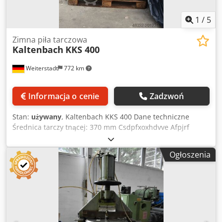
1
/
5
Zimna piła tarczowa
Kaltenbach
KKS 400
Weiterstadt
772 km
Informacja o cenie
Zadzwoń
Stan:
używany
, Kaltenbach KKS 400 Dane techniczne
Średnica tarczy tnącej: 370 mm Csdpfxoxhdvve Afpjrf
Średnica cięcia: 115 mm Skok: - mm Zakres cięcia przy 90
stopniach, płasko: 300 x 35 mm Prędkość cięcia: 11 / 15 / 22
Ogłoszenia
m/min Zapotrzenowanie mocy całkowitej: 1,4 kW Masa
maszyny ok.: 850 kg Wymiary zewnętrzne ok.: 1100 x 1100 x
1600 mm