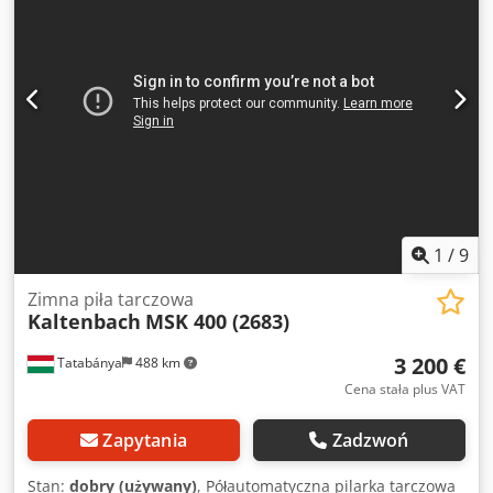
1
/
9
Zimna piła tarczowa
Kaltenbach
MSK 400 (2683)
3 200 €
Tatabánya
488 km
Cena stała plus VAT
Zapytania
Zadzwoń
Stan:
dobry (używany)
, Półautomatyczna pilarka tarczowa