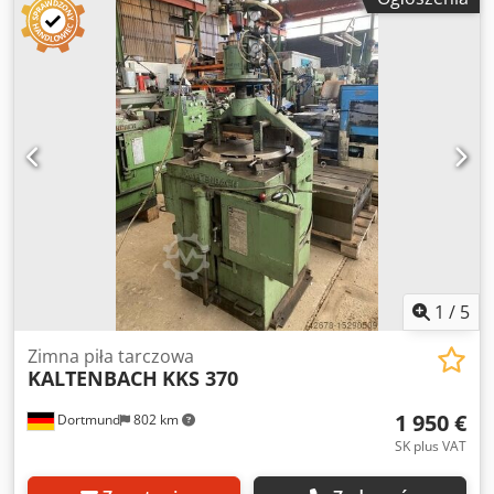
2021 Stan: używana, bardzo dobry Wyposażenie: -
Dokumentacja - Podajnik rolkowy o długości 2 m -
Odbiornik rolkowy o długości 2 m z cyfrowym
ogranicznikiem materiału - 2 x tarcze piły
1
/
5
Zimna piła tarczowa
KALTENBACH
KKS 370
1 950 €
Dortmund
802 km
SK plus VAT