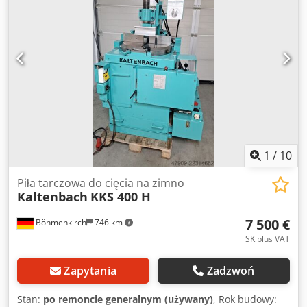
15/30 m/min Posuw: 0 – 1 000 mm/min Posuw szybki do
przodu/tyłu: 1 550 mm/min Maks. zakres roboczy: 130 mm
Zakres roboczy materiału kwadratowego: 120 mm Zakres
roboczy materiału płaskiego: 305 x 20 mm Zakres roboczy
materiału okrągłego: 130 mm Minimalny zakres roboczy: 10
x 10 mm Zakres cięcia pod kątem: 0° – 90° – 0° Wymiary (dł.
x szer. x wys.): 1 080 x 900 x 1 760 mm Waga: 850 kg
Oględziny/odbiór: 89558 Boehmenkirch Wysyłka możliwa
na zapytanie. Wózek widłowy dostępny do załadunku.
1
/
10
Piła tarczowa do cięcia na zimno
Kaltenbach
KKS 400 H
7 500 €
Böhmenkirch
746 km
SK plus VAT
Zapytania
Zadzwoń
Stan:
po remoncie generalnym (używany)
, Rok budowy: