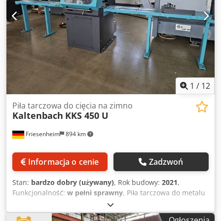
1
/
12
Piła tarczowa do cięcia na zimno
Kaltenbach
KKS 450 U
Friesenheim
894 km
Informacja o cenie
Zadzwoń
Stan:
bardzo dobry (używany)
, Rok budowy:
2021
,
Funkcjonalność:
w pełni sprawny
, Piła tarczowa do metalu
Kaltenbach KKS 450 U (2021) Cedpfx Ajzlx Dijfpjrf
Producent: Kaltenbach Model: KKS 450 U Rok produkcji:
Ogłoszenia