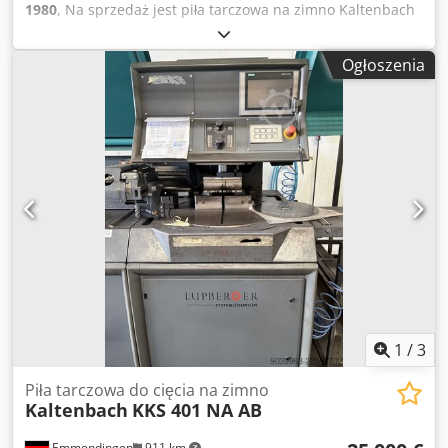
1980
, Na sprzedaż jest piła tarczowa na zimno Kaltenbach
Maszyna została odnowiona technicznie i optycznie
Skrzynia biegów naturalnie bez luzów! Typ: KKS 400 H Ø
Ogłoszenia
brzeszczotu: 400 mm Moc silnika: 1,8/2,7 kW Prędkość
cięcia: 10/20 13/26 15/30 m/min Prędkość posuwu: 0 -
1,000 mm/min Szybki przesuw do przodu/do tyłu: 1 550
mm/min Maks. zakres roboczy: 130 mm Crjdszk Uz Iepfx
Afpsf Zakres roboczy materiału kwadratowego: 120 mm
Zakres roboczy dla materiału płaskiego: 305 x 20 mm
Zakres roboczy materiału okrągłego: 130 mm Zakres
roboczy min.: 10 x 10 mm Zakres skosu: 0° - 90° - 0°
Wymiary dł. x szer. x wys.: 1,080 x 900 x 1,760 mm Waga:
850 kg Kontrola / odbiór w 89558 Boehmenkirch Wysyłka
możliwa na życzenie Wózek widłowy dostępny do
załadunku.
1
/
3
Piła tarczowa do cięcia na zimno
Kaltenbach
KKS 401 NA AB
Emmendingen
911 km