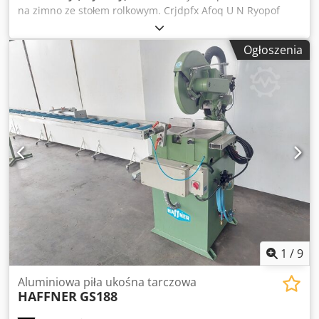
na zimno ze stołem rolkowym. Crjdpfx Afoq U N Ryopof
Ogłoszenia
1
/
9
Aluminiowa piła ukośna tarczowa
HAFFNER
GS188