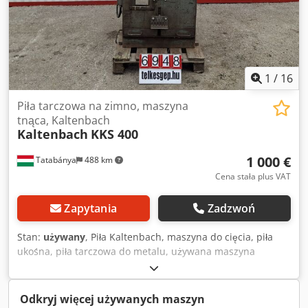
cięcia. Wymiary całkowite Szerokość: 6420 mm Głębokość:
1000 mm Wysokość: 1720 mm Wymiary podajników
rolkowych Podajnik rolkowy podawczy Długość: 3000 mm
Szerokość: 300 mm Wysokość: 1010 mm Podajnik rolkowy
odbiorczy Długość: 2410 mm Szerokość: 300 mm Wysokość:
1010 mm
1
/
16
Piła tarczowa na zimno, maszyna
tnąca, Kaltenbach
Kaltenbach
KKS 400
1 000 €
Tatabánya
488 km
Cena stała plus VAT
Zapytania
Zadzwoń
Stan:
używany
, Piła Kaltenbach, maszyna do cięcia, piła
ukośna, piła tarczowa do metalu, używana maszyna
Producent: KALTENBACH Model: KKS Nr maszyny: 21139
Specyfikacja elektryczna: 400 V Waga: ok. 1200 kg Prędkości
cięcia (prędkość obwodowa tarczy): Liczba zębów Z59: • 1.
Odkryj więcej używanych maszyn