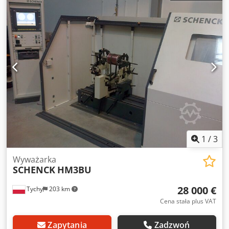
1
/
3
Wyważarka
SCHENCK
HM3BU
28 000 €
Tychy
203 km
Cena stała plus VAT
Zapytania
Zadzwoń