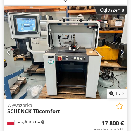
szerokość:
3 000 mm
, całkowita długość:
9 000 mm
,
Ogłoszenia
całkowita wysokość:
3 000 mm
, rodzaj prądu wejściowego:
Prąd stały
, SCHENCK, HM60U, maks. średnica 3000 mm,
maks. masa wirnika 20 000 kg, Nowa jednostka pomiarowa
CAB920 SmartTouch (2025) SCHENCK, Osłona ochronna w
zestawie, znak CE, certyfikat kalibracji luty 2026, napęd 75
kW z przekładnią szybkobieżną 3-biegową, para łożysk
tocznych do osi 50-200 mm, para łożysk tocznych do osi
200-400 mm, układ smarowania dla wózków tocznych.
Dkjdpfjylin Hox Alher
1
/
2
Wyważarka
SCHENCK
TBcomfort
17 800 €
Tychy
203 km
Cena stała plus VAT