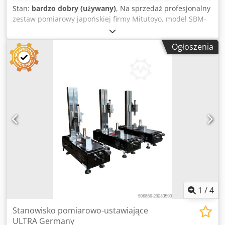
Stan:
bardzo dobry (używany)
, Na sprzedaż profesjonalny
zestaw pomiarowy japońskiej firmy Mitutoyo, model SBM-
25CXST (nr kat. 568-925). Zestaw przeznaczony do
precyzyjnego pomiaru średnic otworów i elementów
Ogłoszenia
cylindrycznych w zakresie od 12 do 25 mm. Zawartość
zestawu: Średnicomierz cyfrowy Mitutoyo ABSOLUTE
Digimatic z wyświetlaczem LCD Trzy głowice pomiarowe:
12–16 mm, 16–20 mm, 20–25 mm Pierścienie nastawcze:
Mitutoyo 19,997 mm i HK66 19,001 mm Przedłużki i
dodatkowe akcesoria Oryginalna kaseta drewniana
Mitutoyo z dopasowaną pianką System ABSOLUTE
gwarantuje stabilny pomiar i brak konieczności ponownego
zerowania przy każdym uruchomieniu. Cyfrowy odczyt
zapewnia szybkie i pewne pomiary z wysoką dokładnością.
Stan zestawu bardzo dobry, kompletny i gotowy do pracy.
Idealny do laboratoriów pomiarowych, kontroli jakości i
warsztatów narzędziowych. Dedpow R E Hvofx Alhekr
1
/
4
Stanowisko pomiarowo-ustawiające
ULTRA Germany