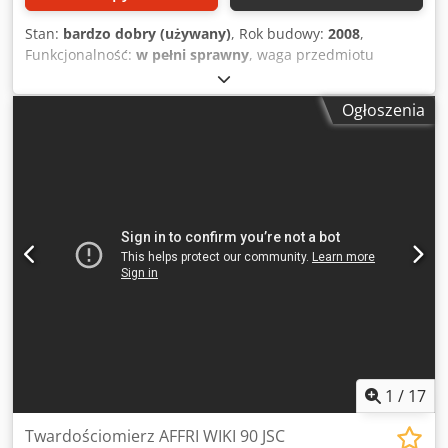
Stan:
bardzo dobry (używany)
, Rok budowy:
2008
,
Funkcjonalność:
w pełni sprawny
, waga przedmiotu
obrabianego (maks.):
300 kg
, całkowita szerokość:
1 260
mm
, całkowita długość:
1 500 mm
, Uniwersalna wyważarka
Ogłoszenia
dynamiczna do wirników od 3 - 300kg. Układ pomiarowy
CAB803, osłona klasy C, znak CE Dedpfx Alou Nmppohekr
1
/
17
Twardościomierz AFFRI WIKI 90 JSC