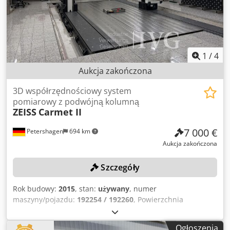
1
/
4
Aukcja zakończona
3D współrzędnościowy system
pomiarowy z podwójną kolumną
ZEISS
Carmet II
7 000 €
Petershagen
694 km
Aukcja zakończona
Szczegóły
Rok budowy:
2015
, stan:
używany
, numer
maszyny/pojazdu:
192254 / 192260
, Powierzchnia
podstawy: ok. 10x6 m, zakres pomiarowy: ok. 8x3 m, 2
stojaki pomiarowe, wysokość: ok. 350 cm, skalibrowano:
Ogłoszenia