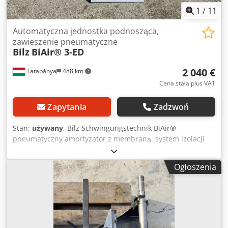
1
/
11
Automatyczna jednostka podnosząca,
zawieszenie pneumatyczne
Bilz
BiAir® 3-ED
2 040 €
Tatabánya
488 km
Cena stała plus VAT
Zapytania
Zadzwoń
Stan:
używany
, Bilz Schwingungstechnik BiAir® –
pneumatyczny amortyzator z membraną, system izolacji
drgań i automatycznej regulacji wysokości, używana
maszyna. Producent: Bilz Schwingungstechnik GmbH
Ogłoszenia
(wyprodukowano w Niemczech) Model: BiAir® 3-ED
System: Odlewany aluminiowy korpus, pneumatyczny
amortyzator z membraną i automatycznym systemem
regulacji wysokości, w komplecie z pneumatyczną
jednostką sterującą i przewodami pneumatycznymi.
Ciśnienie robocze: maks. 6 bar Główne cechy: Współczynnik