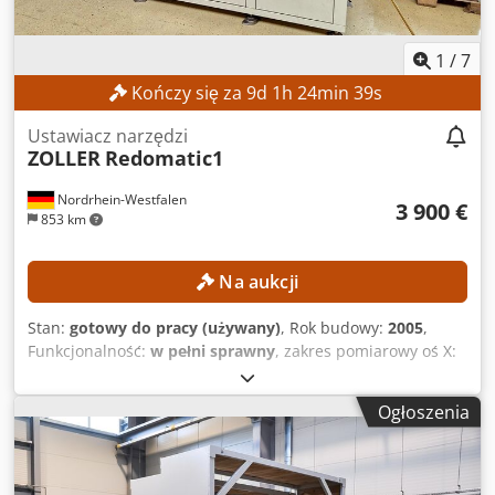
1
/
7
Kończy się za
9
d
1
h
24
min
38
s
Ustawiacz narzędzi
ZOLLER
Redomatic1
Nordrhein-Westfalen
3 900 €
853 km
Na aukcji
Stan:
gotowy do pracy (używany)
, Rok budowy:
2005
,
Funkcjonalność:
w pełni sprawny
, zakres pomiarowy oś X:
300 mm
, zakres pomiarowy osi Y:
250 mm
, zakres
pomiarowy osi Z:
600 mm
, masa całkowita:
700 kg
,
Ogłoszenia
Połączone urządzenie do ustawiania, skurczania i pomiaru
Uwaga: 30.05.2022 maszyna została sprawdzona przez
technika firmy ZOLLER. Obecnie skurczanie nie jest
możliwe. Cewka indukcyjna i sterownik wymagają wymiany.