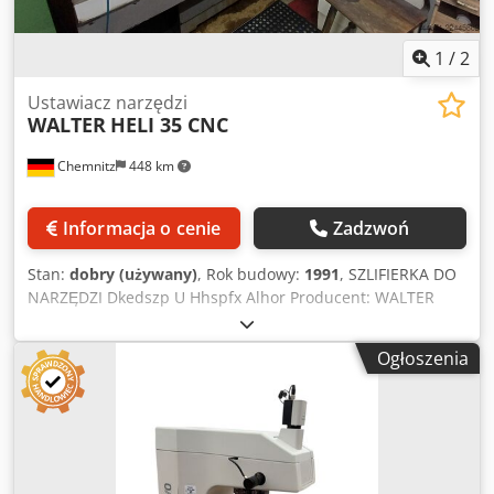
1
/
2
Ustawiacz narzędzi
WALTER
HELI 35 CNC
Chemnitz
448 km
Informacja o cenie
Zadzwoń
Stan:
dobry (używany)
, Rok budowy:
1991
, SZLIFIERKA DO
NARZĘDZI Dkedszp U Hhspfx Alhor Producent: WALTER
(NIEMCY), typ: Helitronic 35 CNC, rok produkcji: 1991.
Ogłoszenia