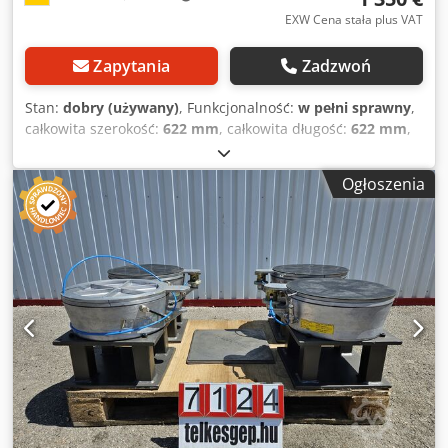
EXW Cena stała plus VAT
Zapytania
Zadzwoń
Stan:
dobry (używany)
, Funkcjonalność:
w pełni sprawny
,
całkowita szerokość:
622 mm
, całkowita długość:
622 mm
,
całkowita wysokość:
600 mm
, Wyposażenie:
dokumentacja
/ instrukcja obsługi
, Urządzenie do wstępnego ustawiania
Ogłoszenia
narzędzi Carl Zeiss Jena WDO 160 x 315
Współrzędnościowa maszyna pomiarowa z poziomą
płaszczyzną pomiarową Djdezqbcxepfx Alhekr Mikroskop o
30-krotnym powiększeniu Wymiary: 622 x 622 x 600 mm