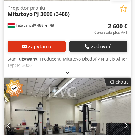
Projektor profilu
Mitutoyo
PJ 3000 (3488)
2 600 €
Tatabánya
488 km
Cena stała plus VAT
Zapytania
Zadzwoń
Stan:
używany
, Producent: Mitutoyo Dkedpfjy Nlu Ejx Alher
Typ: PJ 3000
Clickout