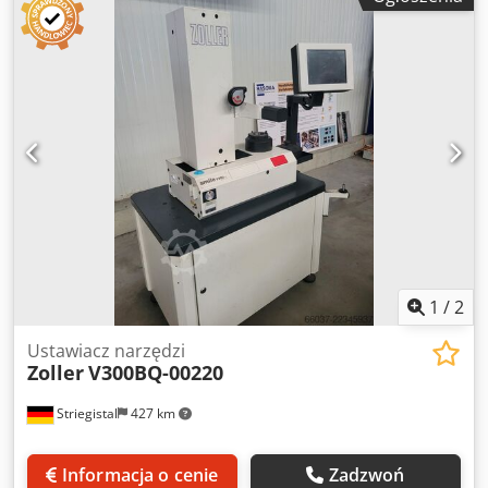
04/2024, różnorodne narzędzia pomiarowe, wraz z
akcesoriami. Dkedpfxozqy R Ij Alhjr
1
/
2
Ustawiacz narzędzi
Zoller
V300BQ-00220
Striegistal
427 km
Informacja o cenie
Zadzwoń