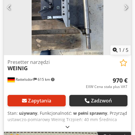
tłumienia do 15% Doskonała izolacja drgań w pionie i
poziomie Brak przenoszenia hałasu strukturalnego
Automatyczna, pneumatyczna regulacja wysokości
zapewniająca optymalną stabilność maszyny Maksymalna
całkowita nośność: 4 × 4900 kg = 19,6 tony Dodpozmyqaofx
Alhekr Możliwość podtrzymywania i automatycznej
regulacji obciążenia do 19,6 tony, przy jednoczesnej
skutecznej izolacji drgań. Wymiary całkowite: Szerokość:
1
/
5
470 mm Głębokość: 350 mm Wysokość: 350 mm
Presetter narzędzi
WEINIG
970 €
Rattelsdorf
615 km
EXW Cena stała plus VAT
Zapytania
Zadzwoń
Stan:
używany
, Funkcjonalność:
w pełni sprawny
, Przyrząd
ustawczo-pomiarowy Weinig Trzpień: 40 mm Średnica
obrotu narzędzia: 80 - 300 mm Dedpfx Aoxxprwslhskr
Długość mocowania: 310 mm