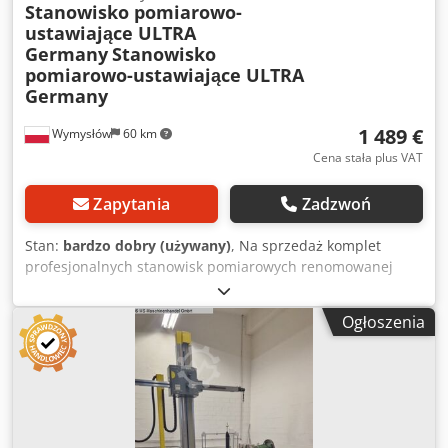
Stanowisko pomiarowo-
ustawiające ULTRA
Germany
Stanowisko
pomiarowo-ustawiające ULTRA
Germany
1 489 €
Wymysłów
60 km
Cena stała plus VAT
Zapytania
Zadzwoń
Stan:
bardzo dobry (używany)
, Na sprzedaż komplet
profesjonalnych stanowisk pomiarowych renomowanej
niemieckiej marki ULTRA Germany, modele: • ART. 27484-
032 – POS. 12 • ART. 27484-033 – POS. 10 • ART. 27484-030
Ogłoszenia
– POS. 8 Urządzenia przeznaczone są do precyzyjnego
ustawiania, kontroli oraz kalibracji elementów
mechanicznych i pomiarowych w procesach produkcyjnych
i kontrolnych. Idealne rozwiązanie do laboratoriów
pomiarowych, działów jakości, centrów badawczych czy
warsztatów narzędziowych wymagających wysokiej