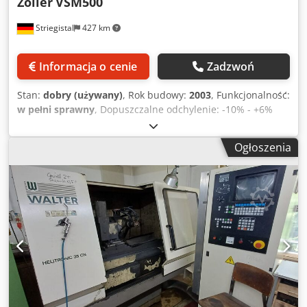
Zoller
VSM500
Striegistal
427 km
Informacja o cenie
Zadzwoń
Stan:
dobry (używany)
, Rok budowy:
2003
, Funkcjonalność:
w pełni sprawny
, Dopuszczalne odchylenie: -10% - +6%
Dkedpfx Ajzl Thcjlhor Ciśnienie w oponach: 4–6 barów Moc
< 1000 VA
Ogłoszenia