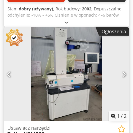
Stan:
dobry (używany)
, Rok budowy:
2002
, Dopuszczalne
odchylenie: -10% - +6% Ciśnienie w oponach: 4–6 barów
Dkodpfx Alszl Thvoher Moc < 1000 VA
Ogłoszenia
1
/
2
Ustawiacz narzędzi