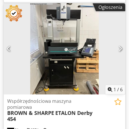
obrabianego przedmiotu 4500 kg Powierzchnia stołu 4730 x
Ogłoszenia
1465 mm Uchwyt narzędziowy RENISHAW PH10M Masa
maszyny ok. 4 t Wymagana przestrzeń ok. 4 x 3,8 x 3 m Ta
maszyna pomiarowa jest w bardzo dobrym stanie,
dostępna od ręki i może zostać obejrzana u sprzedającego
po wcześniejszym uzgodnieniu. OPIS i WYPOSAŻENIE: -
Oprogramowanie PCDmis wersja 2023.2 z następującymi
modułami: - Curves & Surfaces - Sheetmetal - IGES - DXF -
Step - Głowica pomiarowa sterowana silnikiem Renishaw
PH10M / 2 osie - Łożysko powietrzne w osi X - Komputer z
systemem Windows, klawiaturą i monitorem LCD (Dell)
Dedpsxb Eg Njfx Alhekr - Moduł ręcznego sterowania Inne -
Pełna dokumentacja dostępna - Licencja na
oprogramowanie przenoszalna
1
/
6
Współrzędnościowa maszyna
pomiarowa
BROWN & SHARPE
ETALON Derby
454