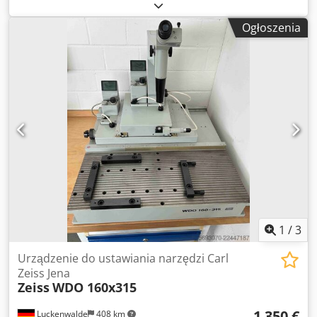
40 / BT 40 Dsdpfozrzqfex Alhjkr Rozdzielczość: 0,001 mm
Temperatura otoczenia: 0 - 45 °C Zapotrzebowanie na
Ogłoszenia
miejsce: ok. 0,60 x 0,50 x 0,85 m Waga: ok. 60 kg Przyrząd
do wstępnego ustawiania narzędzi PWB - Tool Master 10 -
w komplecie z elektroniką pomiarową TC100
1
/
3
Urządzenie do ustawiania narzędzi Carl
Zeiss Jena
Zeiss
WDO 160x315
1 350 €
Luckenwalde
408 km