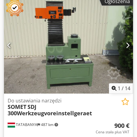
Ogłoszenia
1
/
14
Do ustawiania narzędzi
SOMET
SDJ
300Werkzeugvoreinstellgeraet
900 €
TATABANYA
487 km
Cena stała plus VAT