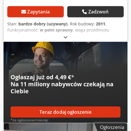
Zapytania
Zadzwoń
Stan:
bardzo dobry (używany)
, Rok budowy:
2011
,
Funkcjonalność:
w pełni sprawny
, waga przedmiotu
obrabianego (maks.):
5 kg
, całkowita szerokość:
360 mm
,
całkowita długość:
700 mm
, Uniwersalna wyważarka
dynamiczna dla wirników od 10g - 5kg Dkedpeuh Svpsfx
Alhjr
Ogłaszaj już od 4,49 €
*
Na
11 miliony nabywców
czekają na
Ciebie
Teraz dodaj ogłoszenie
*za ogłoszenie/miesiąc
Ogłoszenia