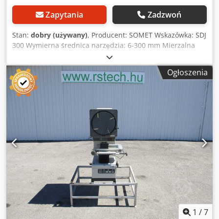
Zapytania
Zadzwoń
Stan:
dobry (używany)
, Producent: SOMET Wskazówka: SDJ
300 Wymierna średnica narzędzia: 6-300 mm Mierzalna
Długość narzędzia: 40-500 mm Dokładność: 0,002 mm 1x
gniazdo wymiany ISO 40 1x gniazdo wymiany ISO 45 1x
Ogłoszenia
gniazdo wymiany ISO 50 Doded N S Ubepfx Alhskr 1x
trzpień testowy ISO 50 Używane! Wymiary: 1250 x 600 x
1870 mm
1
/
7