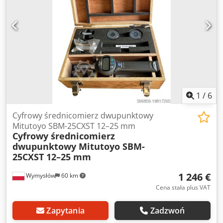
1
/
6
Cyfrowy średnicomierz dwupunktowy
Mitutoyo SBM-25CXST 12–25 mm
Cyfrowy średnicomierz
dwupunktowy Mitutoyo SBM-
25CXST 12–25 mm
1 246 €
Wymysłów
60 km
Cena stała plus VAT
Zapytania
Zadzwoń