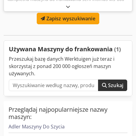
IM5000 6000. Rok produkcji 2019, używana
bezproblemowo do momentu demontażu u klienta.
Zapisz wyszukiwanie
Dwodpjy R A Ifofx Afwoa
Używana Maszyny do frankowania
(1)
Przeszukaj bazę danych Werktuigen już teraz i
skorzystaj z ponad 200 000 ogłoszeń maszyn
używanych.
Szukaj
Przeglądaj najpopularniejsze nazwy
maszyn:
Adler Maszyny Do Szycia