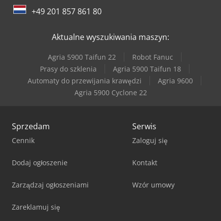
Werner & Pfleiderer Kontenery
+49 201 857 861 80
Werner & Pfleiderer Maszyny Do Podziału Ciasta I Do Efektów
Aktualne wyszukiwania maszyn:
Agria 5900 Taifun 22
Robot Fanuc
Prasy do szklenia
Agria 5900 Taifun 18
Automaty do przewijania krawędzi
Agria 9600
Agria 5900 Cyclone 22
Sprzedam
Serwis
Cennik
Zaloguj się
Dodaj ogłoszenie
Kontakt
Zarządzaj ogłoszeniami
Wzór umowy
Zareklamuj się