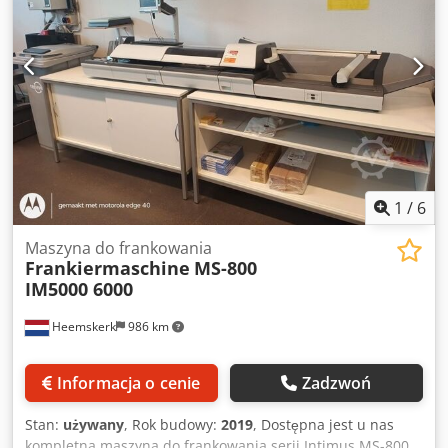
1
/
6
Maszyna do frankowania
Frankiermaschine
MS-800
IM5000 6000
Heemskerk
986 km
Informacja o cenie
Zadzwoń
Stan:
używany
, Rok budowy:
2019
, Dostępna jest u nas
kompletna maszyna do frankowania serii Intimus MS-800