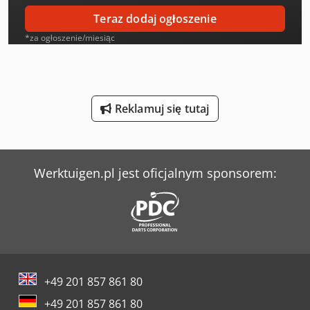
Index Ms22-6
Teraz dodaj ogłoszenie
Lagun L 1400
*za ogłoszenie/miesiąc
Langzauner Lzg-M-Ii-Sy
Linde L 10
Reklamuj się tutaj
Linde L 12
Mark Sprężarki
Werktuigen.pl jest oficjalnym sponsorem:
Mercedes-Benz V
Panhans 334/20
Sperr & Lechner Maszyny Do Cięcia
Tec Freetec
+49 201 857 861 80
Weinbrenner Tsv 6/3050
+49 201 857 861 80