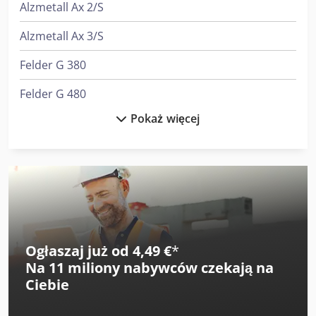
Alzmetall Ax 2/S
Alzmetall Ax 3/S
Felder G 380
Felder G 480
Pokaż więcej
Felder K 700 S
Fischer & Krecke Maszyny Do Worków
Flott Bsm 75
Graule Akf 6/250
Heidenreich & Harbeck Strugarki Poprzeczne Do Przekładni Zębatych
Ogłaszaj już od 4,49 €
*
Na
11 miliony nabywców
czekają na
Heidenreich & Harbeck Wytaczarki Do Otworów Głębokich
Ciebie
Holzkraft Vsa 38 L