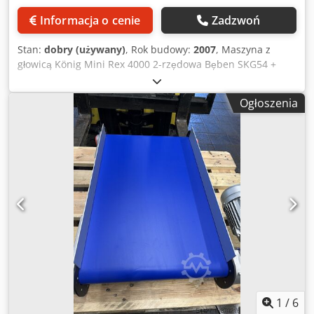
Informacja o cenie
Zadzwoń
Stan:
dobry (używany)
, Rok budowy:
2007
, Maszyna z
głowicą König Mini Rex 4000 2-rzędowa Bęben SKG54 +
AKG70 Zakres wagowy 25-140 gr Wydajność do 4000 godzin
na godzinę Sterowanie cyfrowe Rok budowy 2007
Ogłoszenia
Cjdpfjvpvv Isx Ahberf
1
/
6