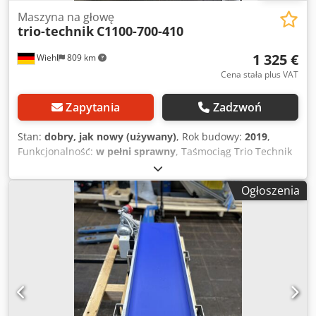
Maszyna na głowę
trio-technik
C1100-700-410
1 325 €
Wiehl
809 km
Cena stała plus VAT
Zapytania
Zadzwoń
Stan:
dobry, jak nowy (używany)
, Rok budowy:
2019
,
Funkcjonalność:
w pełni sprawny
, Taśmociąg Trio Technik
jest na sprzedaż i ma następujące parametry: Dł.: 700 mm
Csdpfxowtfikj Ahbsrf Szer.: 410 mm Niebieski przenośnik
Ogłoszenia
taśmowy, odporny na temperaturę do 80 stopni Celsjusza,
bez zaczepów Stała prędkość taśmy: 9 m/min Bez nóżek
Przegroda: 60 mm wysokości