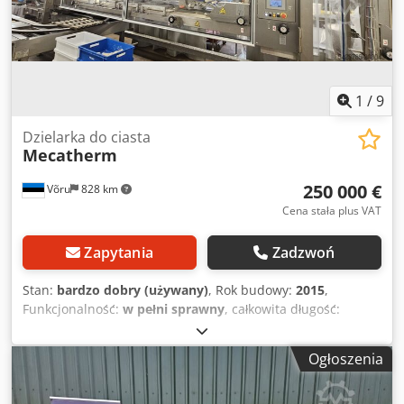
1
/
9
Dzielarka do ciasta
Mecatherm
250 000 €
Võru
828 km
Cena stała plus VAT
Zapytania
Zadzwoń
Stan:
bardzo dobry (używany)
, Rok budowy:
2015
,
Funkcjonalność:
w pełni sprawny
, całkowita długość:
13 100 mm
, całkowita szerokość:
3 000 mm
, rok ostatniego
remontu:
2024
, Linia produkcyjna do bułek. Mikser,
Ogłoszenia
podnośnik do dzieży, Mecatherm, tace i regały na tace.
Łącznie około 400 tac i około 30 regałów. Regały mieszczą
16 tac. Wiele tac wymaga ponownego powlekania.