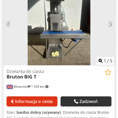
maks. 900 mm
1
/
5
Dzielarka do ciasta
Bruton
BIG T
Misterton
1 354 km
Informacja o cenie
Zadzwoń
Stan:
bardzo dobry (używany)
, Dzielarka do ciasta Bruton
BIG T Csdpfx Asv Rgtmshberf Stal nierdzewna, ślimakowa,