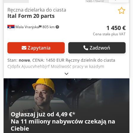
Ręczna dzielarka do ciasta
Ital Form
20 parts
1 450 €
Mala Vranjska
805 km
Cena stała plus VAT
Zapytania
Zadzwoń
Stan:
nowe
, CENA: 1450 EUR Ręczny dzielnik do ciasta
Cjdpfx Ajuucvhehbjrf Możliwość pracy w każdym
środowisku Ostrza wykonane ze stali nierdzewnej
Całkowicie dzieli ciasto, nieprzylepny Możliwość
demontażu stołu Wymiary: 370×590×1160 mm Waga ciasta:
30–180 g/szt. Pojemność: 20 sztuk Waga: 125 kg
Ogłaszaj już od 4,49 €
*
Na
11 miliony nabywców
czekają na
Ciebie