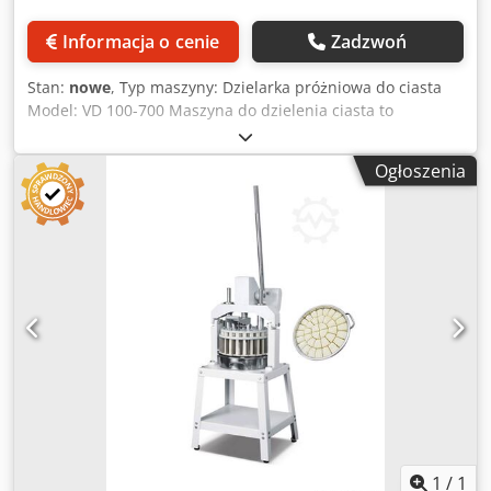
Informacja o cenie
Zadzwoń
Stan:
nowe
, Typ maszyny: Dzielarka próżniowa do ciasta
Model: VD 100-700 Maszyna do dzielenia ciasta to
najnowszy system technologii przetwarzania ciasta Cięcie
ciasta do wymaganej wagi bez naciskania i uszkadzania go
Ogłoszenia
Wszystkie powierzchnie mające kontakt z testem są
wykonane ze stali nierdzewnej Zakres wagowy: od 100gr do
700gr Wydajność: 1800 - 2400 sztuk na godzinę Wymiary:
1370/1780 x 650 x 1600 mm Waga: 420 kg Moc elektryczna:
1,75kW Crjdpfx Asuuclpshbsf
1
/
1