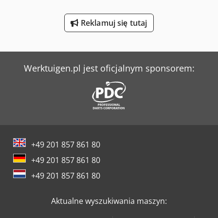
Werner & Pfleiderer Maszyny Do Podziału Ciasta I Do Efektów
Reklamuj się tutaj
Yeong Chin Machinery Industries Co. Ltd. (Ycm) Nfx400A
Yeong Chin Machinery Industries Co. Ltd. (Ycm) Tv188B
Werktuigen.pl jest oficjalnym sponsorem:
+49 201 857 861 80
+49 201 857 861 80
+49 201 857 861 80
Aktualne wyszukiwania maszyn: