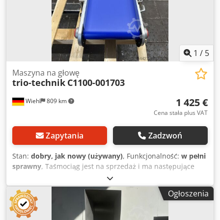
1
/
5
Maszyna na głowę
trio-technik
C1100-001703
1 425 €
Wiehl
809 km
Cena stała plus VAT
Zapytania
Zadzwoń
Stan:
dobry, jak nowy (używany)
, Funkcjonalność:
w pełni
sprawny
, Taśmociąg jest na sprzedaż i ma następujące
wymiary: Dł.: 1300 mm NB: 290 mm GB: 394 Taśmociąg w
kolorze niebieskim RAL 5002, odporny na temperaturę do
Ogłoszenia
100 stopni Celsjusza Csdpewtflfjfx Ahberf Płyta ochronna:
60 mm wysokości Wyłącznik zabezpieczający silnik obok
silnika Z ramą bazową, regulowaną w krokach co 30 mm,