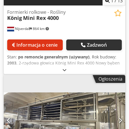
1
/
13
Formierki rolkowe - Rośliny
König
Mini Rex 4000
Nijverdal
864 km
Informacja o cenie
Zadzwoń
Stan:
po remoncie generalnym (używany)
, Rok budowy:
2003
, 2-rzędowa głowica König Mini Rex 4000 Nowy bęben
SKG54 + AKG70 Zakres wagi 25-140 gr Wydajność do 4000
sztuk/h Cedpsrf Dn Ejfx Ahbsrf Sterowanie cyfrowe Rok
Ogłoszenia
produkcji 2003