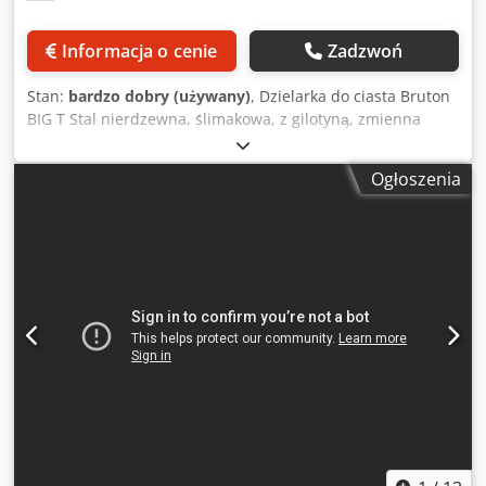
Informacja o cenie
Zadzwoń
Stan:
bardzo dobry (używany)
, Dzielarka do ciasta Bruton
BIG T Stal nierdzewna, ślimakowa, z gilotyną, zmienna
prędkość, pas 1200 mm x 200 mm, szerokość ostrza 130
mm, Przykłady wydajności produkcyjnej:; 2 uncje (56 g);
Ogłoszenia
Pojedyncze formowanie; Do 1800 na godzinę; Podwójne
formowanie; Do 3600 na godzinę; 4 uncje (113 g);
Pojedyncze formowanie; Do 1800 na godzinę; Podwójne
formowanie; Do 3600 na godzinę; 11b (256 g); Pojedyncze
formowanie; Do 1200 na godzinę; 8 cali (203 mm); Quiche;
Do 1200 na godzinę, mobilna, 3Ph Crodpfx Ahjv Rgphebof