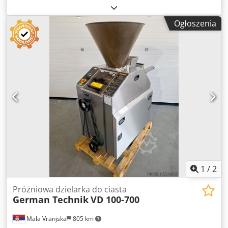
Omega; zasilanie: 380 V; całkowite wymiary (dł.): 650 mm;
całkowite wymiary (szer.): 2250 mm; wys.: 2000 mm; masa:
Ogłoszenia
650 kg. Opis: Wysokiej jakości maszyna do intensywnego
użytkowania. Cena nie obejmuje podatku ani kosztów
transportu. Csdpfxexuh Ico Ahborf
1
/
2
Próżniowa dzielarka do ciasta
German Technik
VD 100-700
Mala Vranjska
805 km