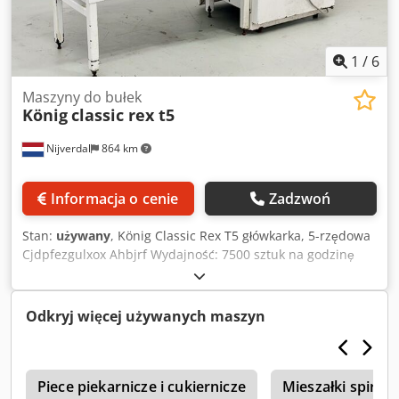
1
/
6
Maszyny do bułek
König
classic rex t5
Nijverdal
864 km
Informacja o cenie
Zadzwoń
Stan:
używany
, König Classic Rex T5 główkarka, 5-rzędowa
Cjdpfezgulxox Ahbjrf Wydajność: 7500 sztuk na godzinę
Zakres wagowy SK58: 35–85 g
Odkryj więcej używanych maszyn
Piece piekarnicze i cukiernicze
Mieszałki spiraln