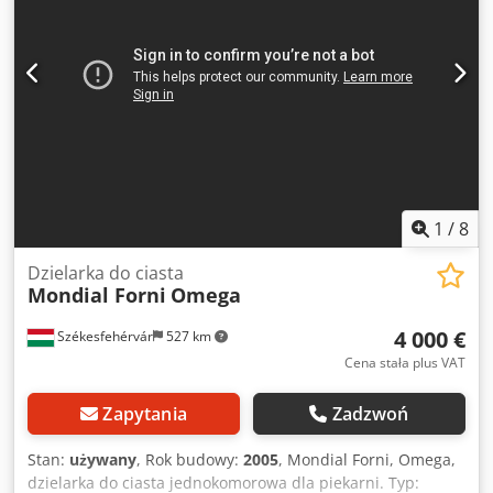
1
/
8
Dzielarka do ciasta
Mondial Forni
Omega
4 000 €
Székesfehérvár
527 km
Cena stała plus VAT
Zapytania
Zadzwoń
Stan:
używany
, Rok budowy:
2005
, Mondial Forni, Omega,
dzielarka do ciasta jednokomorowa dla piekarni. Typ: