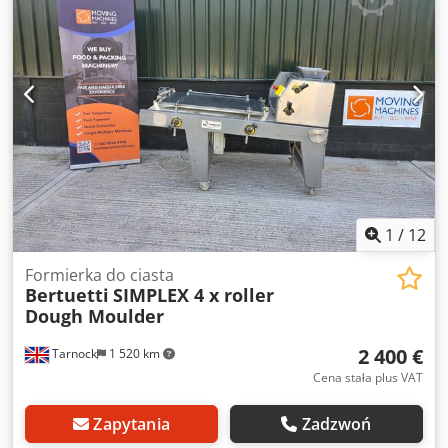
Demontaż i transport nie są wliczone w cenę. Oddzielne
ustalenia. Codpfx Ahoxnytkjberf
1
/
12
Formierka do ciasta
Bertuetti
SIMPLEX 4 x roller
Dough Moulder
2 400 €
Tarnock
1 520 km
Cena stała plus VAT
Zapytania
Zadzwoń