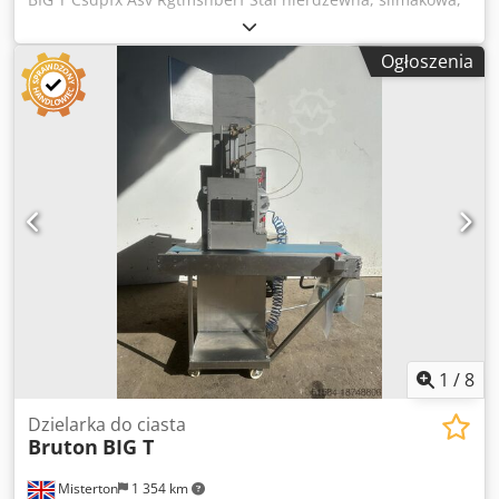
z gilotyną, zmienna prędkość, pas 1200 mm x 200 mm,
szerokość ostrza 130 mm, Przykłady wydajności
Ogłoszenia
produkcyjnej:; 2 uncje (56 g); Pojedyncze formowanie; Do
1800 na godzinę; Podwójne formowanie; Do 3600 na
godzinę; 4 uncje (113 g); Pojedyncze formowanie; Do 1800
na godzinę; Podwójne formowanie; Do 3600 na godzinę;
11b (256 g); Pojedyncze formowanie; Do 1200 na godzinę; 8
cali (203 mm); Quiche; Do 1200 na godzinę, mobilna, 3Ph
1
/
8
Dzielarka do ciasta
Bruton
BIG T
Misterton
1 354 km