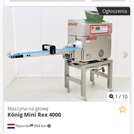
Ogłoszenia
1
/
10
Maszyna na głowę
König
Mini Rex 4000
Nijverdal
864 km