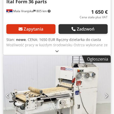
Ital Form
36 parts
1 650 €
Mala Vranjska
805 km
Cena stała plus VAT
Zapytania
Zadzwoń
Stan:
nowe
, CENA: 1650 EUR Ręczny dzielarka do ciasta
Możliwość pracy w każdym środowisku Ostrza wykonane ze
stali nierdzewnej Całkowite dzielenie ciasta, bez
przywierania Możliwość demontażu stolika Wymiary:
Ogłoszenia
370×590×1160 mm Waga ciasta: 30-180 g/szt. Wydajność:
36 szt. Crodpfxjuuc Ahe Ahbjf Waga: 125 kg