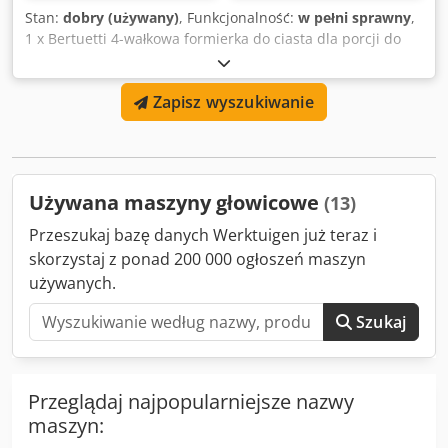
Stan:
dobry (używany)
, Funkcjonalność:
w pełni sprawny
,
1 x Bertuetti 4-wałkowa formierka do ciasta dla porcji do
1500g. Model - SIMPLEX. Credpfx Aoy Aic Tshbjf
Zapisz wyszukiwanie
Używana maszyny głowicowe
(13)
Przeszukaj bazę danych Werktuigen już teraz i
skorzystaj z ponad 200 000 ogłoszeń maszyn
używanych.
Szukaj
Przeglądaj najpopularniejsze nazwy
maszyn: