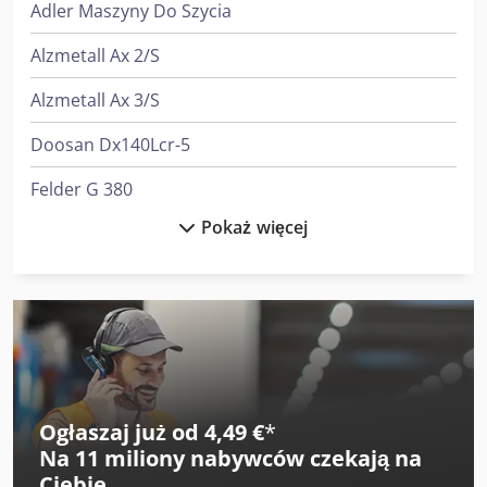
Adler Maszyny Do Szycia
Alzmetall Ax 2/S
Alzmetall Ax 3/S
Doosan Dx140Lcr-5
Felder G 380
Pokaż więcej
Fischer & Krecke Maszyny Do Worków
Gildemeister Twin 65
Heidenreich & Harbeck Strugarki Poprzeczne Do Przekładni Zębatych
Heidenreich & Harbeck Wytaczarki Do Otworów Głębokich
Index Ms22-6
Ogłaszaj już od 4,49 €
*
Na
11 miliony nabywców
czekają na
Komatsu Hb365Lc-3
Ciebie