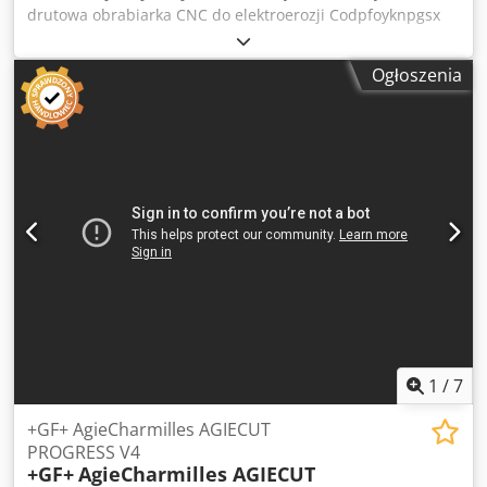
drutowa obrabiarka CNC do elektroerozji Codpfoyknpgsx
Adterf Marka: Sodick Model: AQ 750 L, rok produkcji 2002,
wyremontowana przez firmę Sodick w 2018 Od tego czasu
Ogłoszenia
4000 godzin roboczych Sterowanie: MARK 30 LN 1 W
Automatyczne przewlekanie drutu: 97 Pipe AWT
1
/
7
+GF+ AgieCharmilles AGIECUT
PROGRESS V4
+GF+
AgieCharmilles AGIECUT