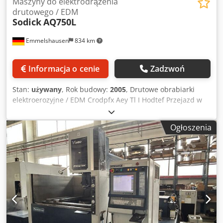
Maszyny do elektrodrążenia
drutowego / EDM
Sodick
AQ750L
Emmelshausen
834 km
Informacja o cenie
Zadzwoń
Stan:
używany
, Rok budowy:
2005
, Drutowe obrabiarki
elektroerozyjne / EDM Crodpfx Aey Tl I Hodtef Przejazd w
osi X: 750 mm Przejazd w osi Y: 500 mm Przejazd w osi Z:
400 mm Maks. rozmiar obrabianego elementu X: 1050 mm
Ogłoszenia
Maks. rozmiar obrabianego elementu Y: 750 mm Maks.
rozmiar obrabianego elementu Z: 400 mm Maks. masa
obrabianego elementu: 1500 kg z automatycznym
nawlekaniem drutu Oś U / V: 770 x 520 mm Wymiary
maszyny: 2050 x 2850 x 2295 mm Waga maszyny: 6000 kg
System dielektryczny: erozja w kąpieli Sterowanie CNC:
LQ33W • Napędy liniowe (X/Y/U/V) • System pomiarowy z
liniałem szklanym • Napęd bezluzowy • Automatyczne
wysokoprędkościowe nawlekanie drutu (AWT) • Elementy