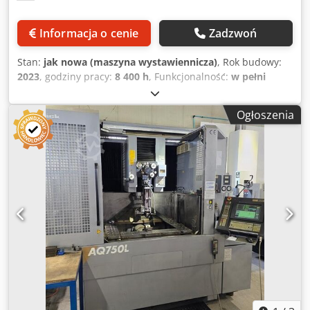
Informacja o cenie
Zadzwoń
Stan:
jak nowa (maszyna wystawiennicza)
, Rok budowy:
2023
, godziny pracy:
8 400 h
, Funkcjonalność:
w pełni
sprawny
, przebieg osi X:
600 mm
, przesuw osi Y:
400 mm
,
przesuw osi Z:
300 mm
, masa całkowita:
3 700 kg
, Do
Ogłoszenia
sprzedania oferowana jest maszyna demonstracyjna
Przebiegi posuwu Oś X: 600 mm Oś Y: 400 mm Oś Z: 300
mm Oś U: ±50 mm Oś V: ±50 mm Maks. wymiary
obrabianego detalu 990 x 620 x 295 mm Maks. obciążenie
stołu 550 kg Maks. stożkowatość ±21º / 100 mm Waga
maszyny 3 700 kg Wysokość maszyny 2 210 mm Wymiary
maszyny 2 480 x 2 980 mm Standardowa średnica drutu
0,15 do 0,3 mm Maks. waga szpuli drutu (kg) 10 kg (P10)
Jakość powierzchni Ra 0,35 Crsdpfeza Eppex Adtjf
Pojemność układu wodnego (l) 1 000 Wyposażenie maszyny
- Transformator - Sterownik z ekranem dotykowym
Windows CE - Automatyczne nawlekanie drutu (AWT – Auto
Wire Threading) - SD Master - Tubularny napęd liniowy -
Ochrona przed kolizją osi X/Y/Z/U/V - Liniał pomiarowy z