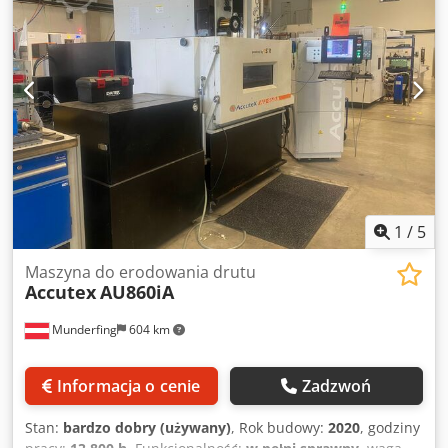
1
/
5
Maszyna do erodowania drutu
Accutex
AU860iA
Munderfing
604 km
Informacja o cenie
Zadzwoń
Stan:
bardzo dobry (używany)
, Rok budowy:
2020
, godziny