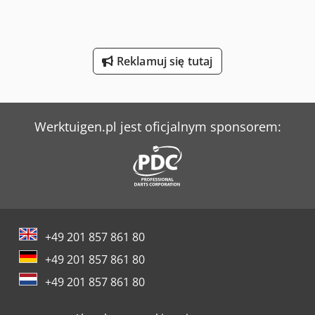
Sennebogen 355 E
Sennebogen 818 E
Reklamuj się tutaj
Sperr & Lechner Maszyny Do Cięcia
Still Sxh 20
Yeong Chin Machinery Industries Co. Ltd. (Ycm) Nfx400A
Werktuigen.pl jest oficjalnym sponsorem:
+49 201 857 861 80
+49 201 857 861 80
+49 201 857 861 80