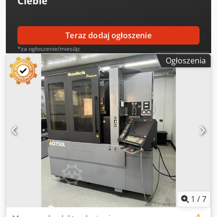
Ciebie
Teraz dodaj ogłoszenie
*za ogłoszenie/miesiąc
Ogłoszenia
1
/
7