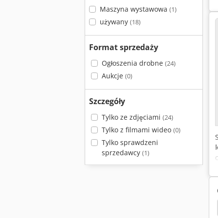
Maszyna wystawowa
(1)
używany
(18)
Format sprzedaży
Ogłoszenia drobne
(24)
Aukcje
(0)
Szczegóły
Tylko ze zdjęciami
(24)
Tylko z filmami wideo
(0)
Tylko sprawdzeni
sprzedawcy
(1)
ukarki
Toshiba Klimatyzator
Toshiba Kopiarki