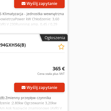
Wyślij zapytanie
Klimatyzacja - jednostka wewnętrzna
 powietrzaPower kW Chłodzenie: 3,60
AVR) V 230Running amp. 0,45 / 0,29
 / szeroka rura 350 x 840 x 600 mm
Panel wys. / szer. 358 x 1060 x 680
Ogłoszenia
apewniają najlepszy przepływ powietrza
94GXH56(B)
eptacja pompy spustowej mocy - Łatwa
365 €
Cena stała plus VAT
Wyślij zapytanie
B) Zmienny przepływ czynnika
odzenie :2.80kw Ogrzewanie 3,20kw
x Am Aok Napięcie znamionowe (AVR) V