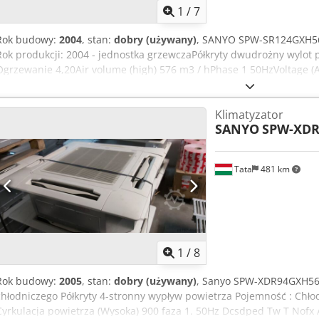
1
/
7
Rok budowy:
2004
, stan:
dobry (używany)
, SANYO SPW-SR124GXH56 
Rok produkcji: 2004 - jednostka grzewczaPółkryty dwudrożny wylot
Ogrzewanie 4,20Air volume (high) 576 m3 / hPhase 1 50HzVoltage (
A.Power 93/61 Poziom hałasu WPower (H / M / L) dB-ARef.dia. Wąska
Waga 23 7 kg Jednostka wewnętrzna wys. / szer. / gł. 350 x 840 x 600
Klimatyzator
mm- Cienkie, kompaktowe i lekkie jednostki - Cicha konstrukcja - Z
SANYO
SPW-XDR
do ogrzewania i chłodzenia - Doskonała wydajność instalacji - Akc
konserwacja Dcjdpfxed Tw Tvo Am Ajk
Tata
481 km
1
/
8
Rok budowy:
2005
, stan:
dobry (używany)
, Sanyo SPW-XDR94GXH56(
chłodniczego Półkryty 4-stronny wypływ powietrza Pojemność : Chł
Cyrkulacja powietrza (Wysoka) 900 faza 1. 50Hz Dcsdped Tw T Nof