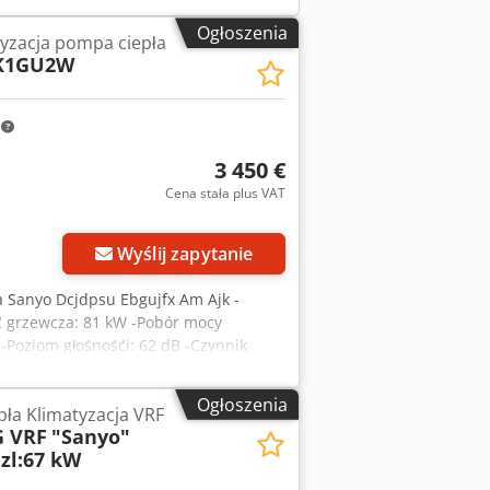
Ogłoszenia
tyzacja pompa ciepła
0K1GU2W
m
3 450 €
Cena stała plus VAT
Wyślij zapytanie
a Sanyo Dcjdpsu Ebgujfx Am Ajk -
 grzewcza: 81 kW -Pobór mocy
-Poziom głośnośći: 62 dB -Czynnik
e: 1750 x 1050 x 2300 mm -Ilość
ka -Stan: używany
Ogłoszenia
ła Klimatyzacja VRF
G VRF
"Sanyo"
izl:67 kW