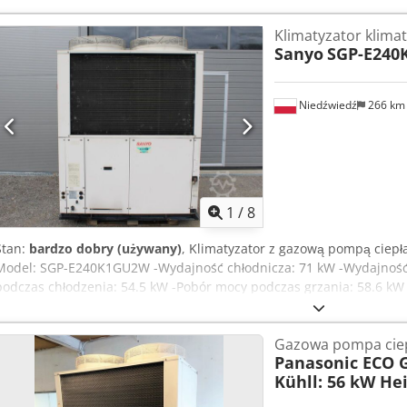
Klimatyzator klima
Sanyo
SGP-E24
Niedźwiedź
266 k
1
/
8
Stan:
bardzo dobry (używany)
, Klimatyzator z gazową pompą ciepł
Model: SGP-E240K1GU2W -Wydajność chłodnicza: 71 kW -Wydajność
podczas chłodzenia: 54.5 kW -Pobór mocy podczas grzania: 58.6 kW 
chłodniczy: R410 -Zasilanie (V/Hz/Ph): 220/50/1 -Wymiary zewnętrzn
wentylatorów: 2 x 730 mm -Waga: 940 kg -Stan magazynowy: 1 sztu
Gazowa pompa ciep
Panasonic ECO 
Kühll: 56 kW He