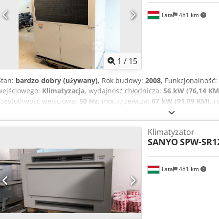
Tata
481 km
1
/
15
Stan:
bardzo dobry (używany)
, Rok budowy:
2008
, Funkcjonalność:
wejściowego:
Klimatyzacja
, wydajność chłodnicza:
56 kW (76,14 KM
częstotliwość wejściowa:
50 Hz
, moc grzewcza:
67 kW (91,09 KM)
, 
gazową pompą ciepła "SANYO" PANASONIC ECO G Model: SGP-E190J
zasilania: 230 V AC, 1 faza, 50 Hz Maksymalna moc elektryczna: 1,16 
Klimatyzator
ochrony urządzenia: IP24 Wydajność chłodzenia: 56 kW Dcodpfx As
SANYO
SPW-SR1
kW Pobór ciepła (HS) (chłodzenie): 43,5 kW Pobór ciepła (HS) (ogrzew
R407C, 17 kg Ciśnienie projektowe po stronie wysokiego ciśnienia: 3
niskiego ciśnienia: 16 bar TYLKO DO UŻYTKU NA ZEWNĄTRZ! Mamy 
Tata
481 km