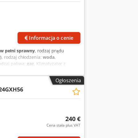
Informacja o cenie
w pełni sprawny
, rodzaj prądu
)
, rodzaj chłodzenia:
woda
,
rodzaj paliwa:
gaz
, Klimatyzator z
2GU2W Silnik Nissan FY5 Źródło
kW, 5,4 A (praca ciągła) Stopień
Ogłoszenia
d Tiu Eom Ask Wydajność grzewcza: 67
24GXH56
anie): 46 kW Czynnik chłodniczy:
0 bar Ciśnienie projektowe po stronie
4 sztuki w magazynie!
240 €
Cena stała plus VAT