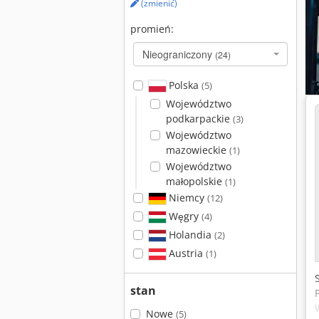
(zmienić)
promień:
Nieograniczony
(24)
Polska
(5)
Województwo
podkarpackie
(3)
Województwo
mazowieckie
(1)
Województwo
małopolskie
(1)
Niemcy
(12)
Węgry
(4)
Holandia
(2)
Austria
(1)
stan
Nowe
(5)