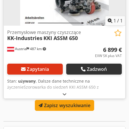
minCzas ładowania akumulatora12 hZasilanie24
VZbiornik(i)Świeża woda40 lBrudna woda42 l
1
/
1
Przemysłowe maszyny czyszczące
KK-Industries
KKI ASSM 650
6 899 €
Austria
487 km
EXW SK plus VAT
Zapytania
Zadzwoń
Stan:
używany
, Dalsze dane techniczne na
życzenieSzorowarka do siedzeń KKI ASSM 650 z
automatycznym napędem i szczotkami tarczowymi
Demonstrator cena specjalna 6.899,-- EURO Informacje o
Zapisz wyszukiwanie
produkcie KKI 650 szorowarka samojezdna,- szorowarka
samojezdna Bardzo kompaktowa szorowarka samojezdna o
szerokości roboczej 65 cm i bardzo małym promieniu
skrętu do czyszczenia w miejscach o ograniczonej