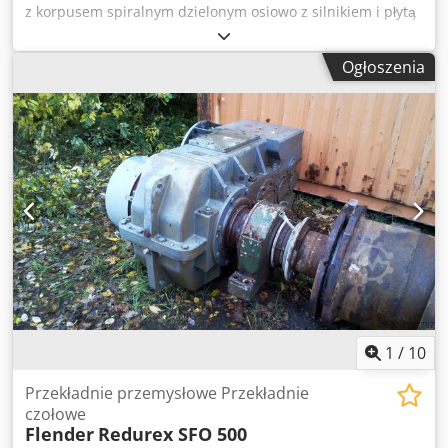
z korpusem spiralnym dzielonym osiowo z silnikiem i płytą
podstawową. Ostatnie zastosowanie jako turbina. !!! Mapa
jako pompa i turbina jako zdjęcia !!! Producent: KSB Typ:
Ogłoszenia
Omega 350-360 A Termin dostawy: 1728 m³/h Głowa
dostawcza: 32 m Prędkość obrotowa: 1450 obr/min Rok
budowy: 2001 Do pracy z turbiną Silnik: VEM G21R 280 S4
Dodpfx Aed Nqi Roh Uock Wydajność: 75 kW przy ok. 20
metrach wysokości i 1600 m3 /h. Napięcie: 400 V Do pracy z
pompami: wymagana moc na wale: 177 kW wymagany
silnik elektryczny: 200 kW NPSH Wartość: 6,9 Wydajność:
85,28%. maksymalna temperatura pracy: 140°C Czujnik
prędkości: Tak !! Cena za sztukę !!!
1
/
10
Przekładnie przemysłowe Przekładnie
czołowe
Flender
Redurex SFO 500