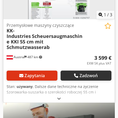
1
/
3
Przemysłowe maszyny czyszczące
KK-
Industries
Scheuersaugmaschin
e KKI 55 cm mit
Schmutzwasserab
3 599 €
Austria
487 km
EXW SK plus VAT
Zapytania
Zadzwoń
Stan:
używany
, Dalsze dane techniczne na życzenie
Szorowarka-suszarka o szerokości roboczej 55 cm i
półautomatycznym napędzie jest idealną maszyną do
czyszczenia małych i średnich powierzchni, nawet w
przypadku uporczywych zabrudzeń. Została
zaprojektowana z myślą o wysokiej wydajności, niskich