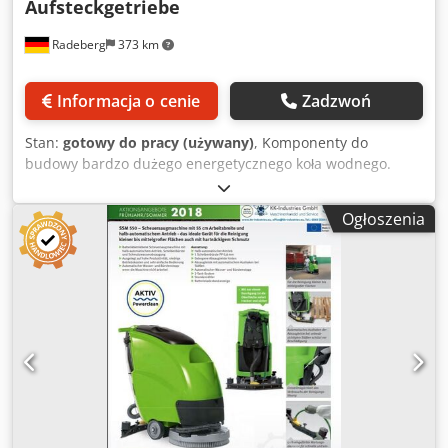
Aufsteckgetriebe
Radeberg
373 km
Informacja o cenie
Zadzwoń
Stan:
gotowy do pracy (używany)
, Komponenty do
budowy bardzo dużego energetycznego koła wodnego.
Przekładnia: Przekładnia montowana na wałku Flender SFO
500 Liczba stopni przekładni: 4 Przełożenie skrzyni biegów:
Ogłoszenia
185,63 : 1 Przenoszony moment obrotowy: 131 300 Nm
Prędkość obrotowa n1 maks.: 1485 obr. Dcsdpfx Ahsh
Rrtno Usk Prędkość obrotowa n2: 8 obr. Średnica wału D1:
80 mm Średnica wału D2: 220 mm 3500 kg bez silnika
elektrycznego wymiary: Długość: 2000mm szerokość: 800
mm Wysokość: 1000 mm Do wału / rury Średnica wału: 560
mm Grubość ścianki rury: 35 mm Rozstaw łożysk: 10000
mm Wał można dowolnie skracać dzięki skręcanym
piastom. Spawanie jest możliwe bez problemów na rurze,
ponieważ ma ona grubość ścianki 35 mm.