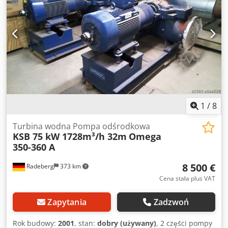
1
/
8
Turbina wodna Pompa odśrodkowa
KSB 75 kW 1728m³/h 32m
Omega
350-360 A
8 500 €
Radeberg
373 km
Cena stała plus VAT
Zapytania
Zadzwoń
Rok budowy:
2001
, stan:
dobry (używany)
, 2 części pompy