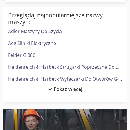
Przeglądaj najpopularniejsze nazwy
maszyn:
Adler Maszyny Do Szycia
Aeg Silniki Elektryczne
Felder G 380
Heidenreich & Harbeck Strugarki Poprzeczne Do Przekładni Zębatych
Heidenreich & Harbeck Wytaczarki Do Otworów Głębokich
Pokaż więcej
Linde A
Linde D12
Linde E 10
Linde E 20