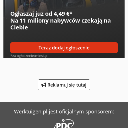
Linde H 20
Ogłaszaj już od 4,49 €
*
Na
11 miliony nabywców
czekają na
Linde H20T
Ciebie
Linde L 10
Linde L 12
Teraz dodaj ogłoszenie
Linde L 14
*za ogłoszenie/miesiąc
Linde L 16
Mercedes-Benz V
Reklamuj się tutaj
Sennebogen 355 E
Sennebogen 818 E
Werktuigen.pl jest oficjalnym sponsorem:
Sennebogen 821 E
Sperr & Lechner Maszyny Do Cięcia