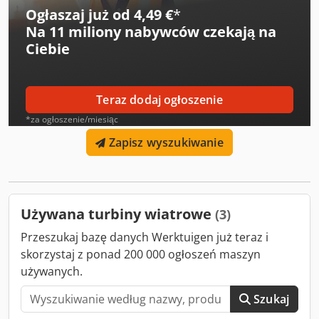
Ogłaszaj już od 4,49 €
*
Na
11 miliony nabywców
czekają na
Ciebie
Teraz dodaj ogłoszenie
*za ogłoszenie/miesiąc
Zapisz wyszukiwanie
Używana turbiny wiatrowe
(3)
Przeszukaj bazę danych Werktuigen już teraz i
skorzystaj z ponad 200 000 ogłoszeń maszyn
używanych.
Szukaj