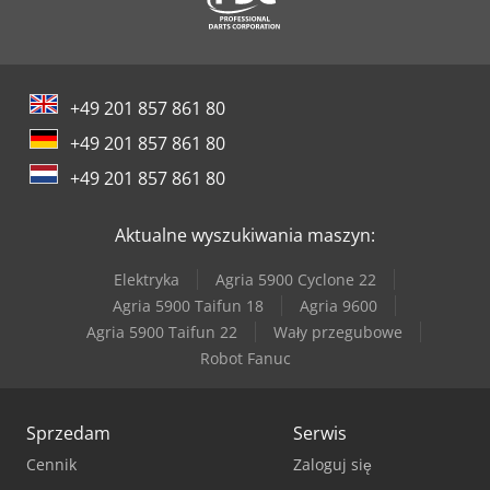
Tec Freetec
Tec Rotec
+49 201 857 861 80
Weima Wl 6
+49 201 857 861 80
Weinbrenner Tsv 6/3050
+49 201 857 861 80
Werner & Pfleiderer Kontenery
Aktualne wyszukiwania maszyn:
Elektryka
Agria 5900 Cyclone 22
Agria 5900 Taifun 18
Agria 9600
Agria 5900 Taifun 22
Wały przegubowe
Robot Fanuc
Sprzedam
Serwis
Cennik
Zaloguj się