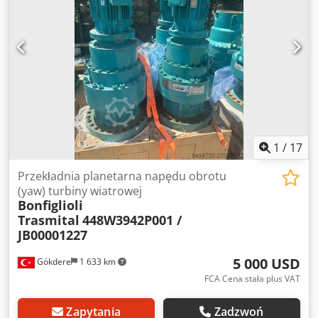
1
/
17
Przekładnia planetarna napędu obrotu
(yaw) turbiny wiatrowej
Bonfiglioli
Trasmital
448W3942P001 /
JB00001227
5 000 USD
Gökdere
1 633 km
FCA Cena stała plus VAT
Zapytania
Zadzwoń