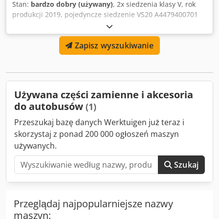
Stan:
bardzo dobry (używany)
, 2x siedzenia klasy V, rok
produkcji 2019, pojedyncze siedzenie VS20 A4479400701
Cjdpfx Aheyk Ulbe Seha
Zapisz wyszukiwanie
Używana części zamienne i akcesoria
do autobusów
(1)
Przeszukaj bazę danych Werktuigen już teraz i
skorzystaj z ponad 200 000 ogłoszeń maszyn
używanych.
Szukaj
Przeglądaj najpopularniejsze nazwy
maszyn: