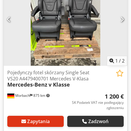
1
/
2
Pojedynczy fotel skórzany Single Seat
VS20 A4479400701 Mercedes V-Klasa
Mercedes-Benz
v Klasse
1 200 €
Morbach
875 km
SK Podatek VAT nie podlegający
zgłoszeniu
Zapytania
Zadzwoń