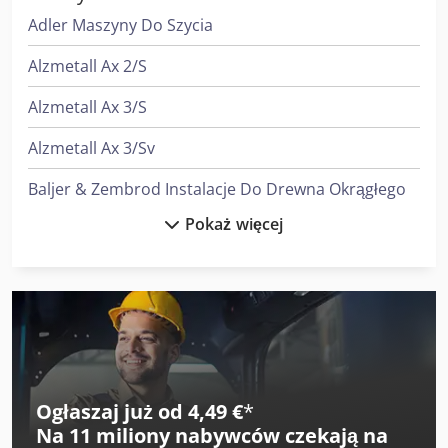
Adler Maszyny Do Szycia
Alzmetall Ax 2/S
Alzmetall Ax 3/S
Alzmetall Ax 3/Sv
Baljer & Zembrod Instalacje Do Drewna Okrągłego
Pokaż więcej
Diosna Rz 4
Ford Transit Bus
Heidenreich & Harbeck Strugarki Poprzeczne Do Przekładni Zębatych
Heidenreich & Harbeck Wytaczarki Do Otworów Głębokich
Index Ms22-6
Ogłaszaj już od 4,49 €
*
Na
11 miliony nabywców
czekają na
Linde A