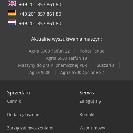
+49 201 857 861 80
Vw T 3
+49 201 857 861 80
Weinbrenner Tsv 6/3050
+49 201 857 861 80
Werner & Pfleiderer Kontenery
Aktualne wyszukiwania maszyn:
Agria 5900 Taifun 22
Robot Fanuc
Agria 5900 Taifun 18
Maszyny do pralni chemicznej PER
Suszarka
Agria 9600
Agria 5900 Cyclone 22
Sprzedam
Serwis
Cennik
Zaloguj się
Dodaj ogłoszenie
Kontakt
Zarządzaj ogłoszeniami
Wzór umowy