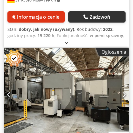
Sankt Leon-Rot
799 km
Informacja o cenie
Zadzwoń
Stan:
dobry, jak nowy (używany)
, Rok budowy:
2022
,
godziny pracy:
19 220 h
, Funkcjonalność:
w pełni sprawny
,
Po przesłaniu zapytania w odpowiedzi na to ogłoszenie,
otrzymają Państwo obszerną kolekcję zdjęć maszyny. Na
Ogłoszenia
życzenie udostępnimy również nagrania wideo
przedstawiające maszynę w pełnej sprawności. Producent:
HELLER Model: CP 6000 Rok produkcji: 2022 Typ maszyny:
Horyzontalne 5-osiowe centrum obróbcze frezująco-
tokarskie Sterowanie: Siemens SINUMERIK 840D sl Uchwyt
narzędziowy: HSK-T 100 Dane techniczne: Skok osi X: 1000
mm Skok osi Y: 1000 mm Skok osi Z: 1300 mm Wymiary
palety: 630 x 630 mm Maksymalne obciążenie palety: ok.
1400 kg Maksymalna średnica obrabianego elementu: 1000
mm Maksymalna średnica obrabianego elementu przy
ograniczonym skoku osi Z: 1580 mm Maksymalna wysokość
obrabianego elementu: 1200 mm Liczba osi: 5 Obróbka: 5-
stronna i 5-osiowa obróbka jednoczesna Obróbka