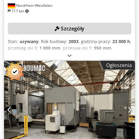
Nordrhein-Westfalen
717 km
Szczegóły
Stan:
używany
, Rok budowy:
2003
, godziny pracy:
23 000 h
,
przebieg osi X:
1 000 mm
, przesuw osi Y:
950 mm
,
przesuw osi Z:
1 000 mm
, model sterownika:
OSP-E100M
,
prędkość wrzeciona (maks.):
10 000 obr./min
, Brak ceny
Ogłoszenia
minimalnej – gwarantowana sprzedaż najwyższemu
oferentowi! Złożenie oferty zobowiązuje do terminowego
odbioru do końca 26. tygodnia 2026 roku! DANE
TECHNICZNE Przesuw osi X: 1.000 mm Przesuw osi Y: 950
mm Przesuw osi Z: 1.000 mm Obroty wrzeciona głównego:
12.000 obr./min Dkodpfszbamfjx Aafsr Szerokość stołu: 630
mm Wysokość stołu: 630 mm NCB oś B: 0,001 stopnia
SZCZEGÓŁY MASZYNY Sterowanie: OSP-E100M Wymiary (D
x S x W): 6.500 x 3.460 x 3.280 mm Godziny pracy
skrawaniem: ok. 23.000 h WYPOSAŻENIE 2-systemowy
zmieniacz palet APC Zmieniacz narzędzi ATC na 100