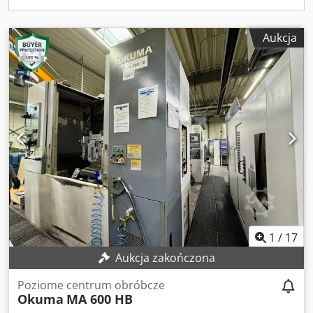
Wyposażenie dodatkowe • System automatyzacji Fastems
Technical Specification Dsdpfxszh Hpfs Aafekr Taper Size
ISO 50
Aukcja
1
/
17
Aukcja zakończona
Poziome centrum obróbcze
Okuma
MA 600 HB