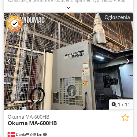
konstrukcja pozioma Producent: Spinner Typ: H630-A Rok
produkcji: 2014 Sterowanie: Fanuc 0iMD Skoki osi: X/Y/Z:
1000 x 850 x 950 mm Wrzeciono frezujące do 10 000
Ogłoszenia
obr./min. z napędem bezpośrednim „In-Line” Rozmiar
stożka narzędzia 40 System przedmuchu stożka wrzeciona
4. oś – stół obrotowy Automatyczna zmiana palet: 2 x 630 x
630 mm Szybka, automatyczna zmiana narzędzi Magazyn
na 100 narzędzi Pozioma obróbka frezarska i wiercenie
Obróbka wielostronna w połączeniu ze stołem obrotowym
jako 4. oś Skale pomiarowe w każdej osi Laserowe pomiary
narzędzi, sondy pomiarowe do detalu RENISHAW IKZ 40
bar Osłona chroniąca przed rozpryskami Spłukiwanie pod
wysokim ciśnieniem Dksdpfozqy I Hsx Aafer Oświetlenie
obszaru roboczego 3826
1
/
11
Okuma MA-600HB
Okuma
MA-600HB
Dania
849 km