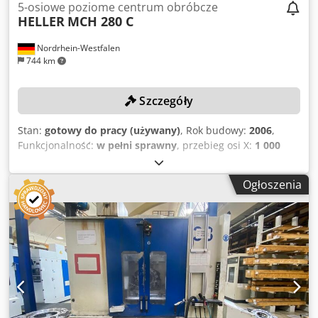
5-osiowe poziome centrum obróbcze
HELLER
MCH 280 C
Nordrhein-Westfalen
744 km
Szczegóły
Stan:
gotowy do pracy (używany)
, Rok budowy:
2006
,
Funkcjonalność:
w pełni sprawny
, przebieg osi X:
1 000
mm
, przesuw osi Y:
1 200 mm
, przesuw osi Z:
1 100 mm
,
model sterownika:
Siemens 840D
, prędkość wrzeciona
Ogłoszenia
(maks.):
8 000 obr./min
, DANE TECHNICZNE Skok osi X:
1000 mm Skok osi Y: 1200 mm Skok osi Z: 1100 mm
Prędkość obrotowa wrzeciona: 8000 obr./min Wymiary
palety: 630 × 630 mm Stół obrotowy: 360 000 × 0,001°
Liczba miejsc na narzędzia: 400 Uchwyt narzędziowy: HSK
100 Liczba osi obróbkowych: 5 DANE MASZYNY Dsdpfx
Aozncndsafskr Sterowanie: Siemens 840D