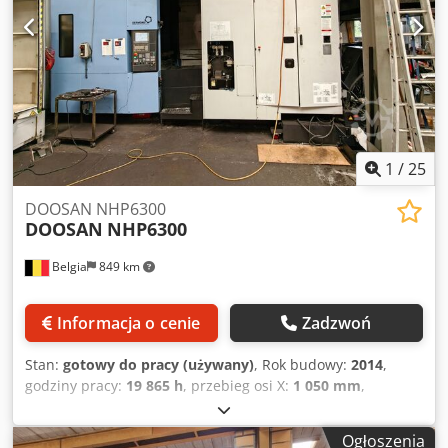
1
/
25
DOOSAN NHP6300
DOOSAN
NHP6300
Belgia
849 km
Informacja o cenie
Zadzwoń
Stan:
gotowy do pracy (używany)
, Rok budowy:
2014
,
godziny pracy:
19 865 h
, przebieg osi X:
1 050 mm
,
przesuw osi Y:
900 mm
, przesuw osi Z:
1 000 mm
,
producent sterowników:
FANUC
, model sterownika:
Series
Ogłoszenia