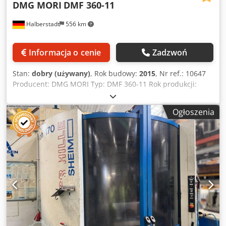
DMG MORI
DMF 360-11
Halberstadt
556 km
Informacja o cenie
Zadzwoń
Stan:
dobry (używany)
, Rok budowy:
2015
, Nr ref.: 10647
Producent: DMG MORI Typ: DMF 360-11 Rok produkcji:
2015 Rodzaj sterowania: CNC Sterownik: Heidenhain iTNC
530 Lokalizacja magazynu: Halberstadt Kraj pochodzenia:
Ogłoszenia
Niemcy Nr seryjny: 2903XXXX Nr maszyny: 591XX Przesuw
X: 3600 mm Przesuw Y: 1100 mm Przesuw Z: 900 mm Maks.
masa obrabianego detalu: 8000 kg Maks. masa narzędzia:
5 kg Maks. długość narzędzia (od czoła wrzeciona): 300 mm
Średnica narzędzia przy 2 wolnych miejscach: 130 mm
Uchwyt narzędziowy: HSK 63 Liczba miejsc na narzędzia w
magazynie: 120 Zmieniarka narzędzi: 60 Prędkość
obrotowa wrzeciona: 20000 obr./min Moment obrotowy
maks.: 288 / 187 Nm Posuw szybki X/Y/Z: 80 x 60 x 60
mm/min Główny napęd: 35 / 25 kW Chłodzenie
wewnętrzne: 40 bar Zbiornik na chłodziwo: 600 l Djdpfx