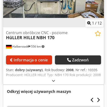
1
/
12
Centrum obróbcze CNC - poziome
HüLLER HILLE
NBH 170
Halberstadt
556 km
Informacja o cenie
Zadzwoń
Stan:
dobry (używany)
, Rok budowy:
2008
, Nr ref.: 10335
Producent: HÜLLER HILLE Typ: NBH 170 Rok produkcji: 2008
Rodzaj sterowania: Sterowanie CNC Sterowanie: Sinumerik
840D pl Miejsce magazynowania: Halberstadt Kraj
pochodzenia: Niemcy Przesuw osi X: 1000 mm Przesuw osi
Odkryj więcej używanych maszyn
Y: 800 mm Przesuw osi Z: 800 mm Oś B: 360° Odległość
środek wrzeciona – stół: 150 mm Wymiary stołu (dł x szer):
500 x 630 mm Obciążenie stołu: 800 kg Maks. waga