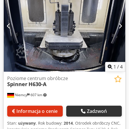
1
/
4
Poziome centrum obróbcze
Spinner
H630-A
Niemcy
607 km
Informacja o cenie
Zadzwoń
Stan:
używany
, Rok budowy:
2014
, Ośrodek obróbczy CNC,