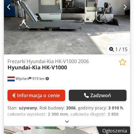
mm Uchwyt narzędziowy: BT - 50 Magazyn narzędzi: 60 szt.
Prędkość obrotowa wrzeciona: 6000 obr./min Długość
maszyny: 7000 mm Szerokość maszyny: 3500 mm Waga
maszyny ok.: 20,1 t Dodatkowe informacje: - Wyposażona w
chłodzenie przez wrzeciono (IKZ) oraz transporter wiórów -
Stół obrotowy NC 360.000 * 0,001° Maszynę można
obejrzeć pod napięciem po uzgodnieniu.
1
/
15
Frezarki Hyundai-Kia HK-V1000 2006
Hyundai-Kia
HK-V1000
Wijchen
919 km
Informacja o cenie
Zadzwoń
Stan:
używany
, Rok budowy:
2006
, godziny pracy:
3 010 h
,
całkowita wysokość:
2 300 mm
, całkowita długość:
2 850
mm
, całkowita szerokość:
2 150 mm
, Masa własna: 6.000
kg Cena: na zapytanie - Rok produkcji: 2006 - Dostępna
Ogłoszenia
dokumentacja: Tak - Znak CE: Tak - Certyfikat CE: Nie -