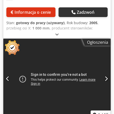
Informacja o cenie
Zadzwoń
Stan:
gotowy do pracy (używany)
, Rok budowy:
2005
,
przebieg osi X:
1 000 mm
, producent sterowników:
OKUMA
, model sterownika:
OSP E-100M
, prędkość
wrzeciona (maks.):
12 000 obr./min
, liczba miejsc w
Ogłoszenia
magazynku narzędziowym:
320
, liczba osi:
4
, To 4-osiowe
poziome centrum obróbcze Okuma MA-600HB zostało
wyprodukowane w 2005 roku. Idealnie nadaje się do
złożonych zadań obróbczych, charakteryzując się solidną
konstrukcją i precyzją. Maszyna posiada miejsce na 320
narzędzi w magazynie ATC oraz jest przystosowana do
montażu przenośnika Fastems i Concept2000. Zachęcamy
do rozważenia możliwości zakupu tego poziomego centrum
obróbczego Okuma MA-600HB. Prosimy o kontakt w celu
uzyskania dalszych informacji. Dkjdezr Ny Uspfx Aafjr
Wyposażenie dodatkowe • Odczyt/zapis Balluff • Renishaw
MP10 • Chłodziwo 30 bar • Mayfran Consept 2000 Zalety
maszyny Techniczne zalety maszyny • Stół NC (dokładność
0,001 stopnia) • ATC z 320 miejscami (80 miejsc na