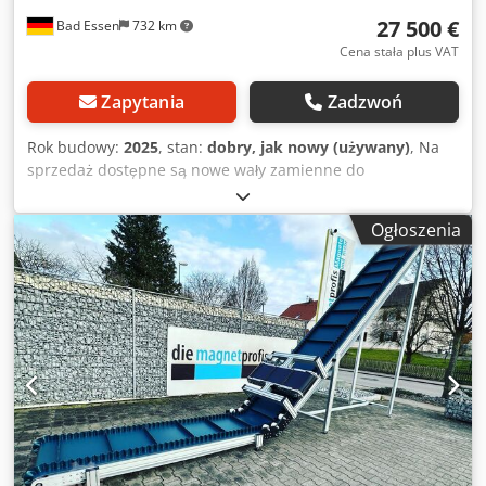
27 500 €
Bad Essen
732 km
Cena stała plus VAT
Zapytania
Zadzwoń
Rok budowy:
2025
, stan:
dobry, jak nowy (używany)
, Na
sprzedaż dostępne są nowe wały zamienne do
rozdrabniacza Lindner Urraco 75. Oferujemy wysokiej
jakości wały zamienne do rozdrabniacza Lindner Urraco 75.
Ogłoszenia
– Obszar zastosowania: drewno odpadowe, odpady
komunalne i przemysłowe – Stan: nowy / bardzo dobry
Wykonanie: oryginalne wały Lindner, brak wałów replik
Wały są gotowe do natychmiastowego użycia. Dcjdpfx
Abozphiiomjk Podana cena jest ceną netto. Uwagi: •
Sprzedaż odbywa się z wyłączeniem wszelkiej
odpowiedzialności i gwarancji. • Brak możliwości zwrotu
lub negocjacji. • Sprzedaż jest uzależniona od
wcześniejszej sprzedaży. Wszystkie informacje są podane
bez gwarancji. Sprzedający nie ponosi odpowiedzialności
za ewentualne błędy, niekompletność lub zmiany w