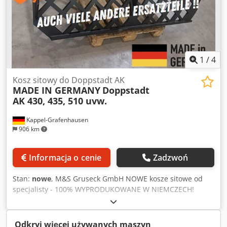
1
/
4
Kosz sitowy do Doppstadt AK
MADE IN GERMANY
Doppstadt
AK 430, 435, 510 uvw.
Kappel-Grafenhausen
906 km
Informacja o cenie
Zadzwoń
Stan:
nowe
, M&S Gruseck GmbH NOWE kosze sitowe od
specjalisty - 100% WYPRODUKOWANE W NIEMCZECH!
Kosze sitowe pasujące do serii Doppstadt AK: 430, 435,
510, 535, 560, 635, 640 itp. Dodjxp Nzmjpfx Abmsck -
NAJWYŻSZA JAKOŚĆ - Różne perforacje - Krótkie terminy
Odkryj więcej używanych maszyn