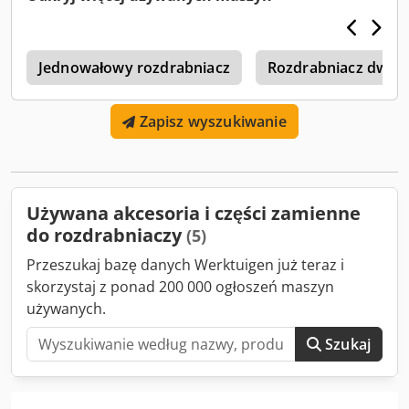
dostaw Wiele innych części zamiennych dostępnych od
ręki: - Kosze tylne - Klapy tylne - Różne płyty udarowe -
Blachy zużyciowe - Listwy dna przesuwnego - Młoty -
u
Uchwyt młotów - ... I WIELE WIĘCEJ!
Jednowałowy rozdrabniacz
Rozdrabniacz dwu
Zapisz wyszukiwanie
Używana akcesoria i części zamienne
do rozdrabniaczy
(5)
Przeszukaj bazę danych Werktuigen już teraz i
skorzystaj z ponad 200 000 ogłoszeń maszyn
używanych.
Szukaj