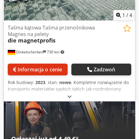
informacjach. Sprzedaż odbywa się wyłącznie pod
warunkiem wcześniejszej sprzedaży.
1
/
4
Taśma kątowa Taśma przenośnikowa
Magnes na pelety
die magnetprofis
Dinkelscherben
730 km
Informacja o cenie
Zadzwoń
Rok budowy:
2023
, stan:
nowe
, Kompletne rozwiązanie do
transportu materiałów sypkich takich jak rozdrobniony
materiał, zrębki, pelety drzewne, granulat itp. Aluminiowy,
kątowy przenośnik taśmowy wraz z konstrukcją nośną
Zakres poziomy 2.500 mm (regulowany) Zakres wznoszący
4.500 mm (regulowany) Kąt załamania 35,40 lub 45°.
Wysokość podawania: pozioma (indywidualnie) Wysokość
wylotu regulowana indywidualnie Dodpfxok S D Nle
Abmsck Konstrukcja: regulowana wysokość (do
Ogłaszaj już od 4,49 €
*