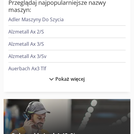
Przeglądaj najpopularniejsze nazwy
maszyn:
Adler Maszyny Do Szycia
Alzmetall Ax 2/S
Alzmetall Ax 3/S
Alzmetall Ax 3/Sv
Auerbach Ax3 Tlf
Pokaż więcej
Fischer & Krecke Maszyny Do Worków
Graule Akf 4/250
Graule Akf 6/250
Haver & Boecker Podajniki Do Materiałów Luzem
Heidenreich & Harbeck Strugarki Poprzeczne Do Przekładni Zębatych