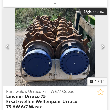
pobliżu Wiednia. Jest w pełni sprawna i może zostać
zdemontowana oraz odebrana przez kupującego. - Taśma
Ogłoszenia
wyładowcza - Magnes nad taśmą Dcedszp Hvuspfx Abmok -
Taśma wyładowcza Niro - Silnik o mocy 50 kW - Ponad 200
zapasowych noży do rozdrabniarki - Różne rodzaje sit w
zestawie
1
/
12
Para wałów Urraco 75 HW 6/7 Odpad
Lindner Urraco 75
Ersatzwellen
Wellenpaar Urraco
75 HW 6/7 Waste