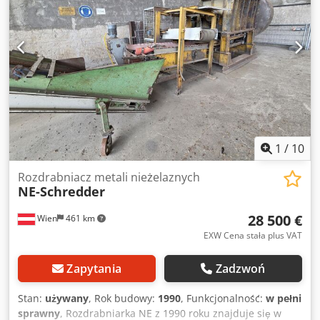
1
/
10
Rozdrabniacz metali nieżelaznych
NE-Schredder
28 500 €
Wien
461 km
EXW Cena stała plus VAT
Zapytania
Zadzwoń
Stan:
używany
, Rok budowy:
1990
, Funkcjonalność:
w pełni
sprawny
, Rozdrabniarka NE z 1990 roku znajduje się w