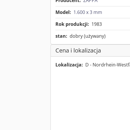
Producent:
ZAPPA
Model:
1.600 x 3 mm
Rok produkcji:
1983
stan:
dobry (używany)
Cena i lokalizacja
Lokalizacja:
D - Nordrhein-West