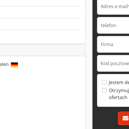
Adres e-mail
telefon
Firma
Kod pocztowy
falen
Jestem d
Otrzymuj
ofertach