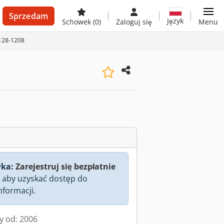
Sprzedam
Język
Schowek
(0)
Zaloguj się
Menu
A128-1208
ka:
Zarejestruj się bezpłatnie
aby uzyskać dostęp do
nformacji.
y od: 2006