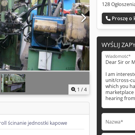
128 Ogłoszenia
Proszę o 
WYŚLIJ ZAP
Wiadomość*
1
/
4
Nazwa*
roll ścinanie jednostki kapowe