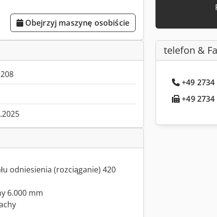
Obejrzyj maszynę osobiście
telefon & F
1208
+49 2734 
+49 2734 .
1.2025
łu odniesienia (rozciąganie) 420
hy 6.000 mm
achy