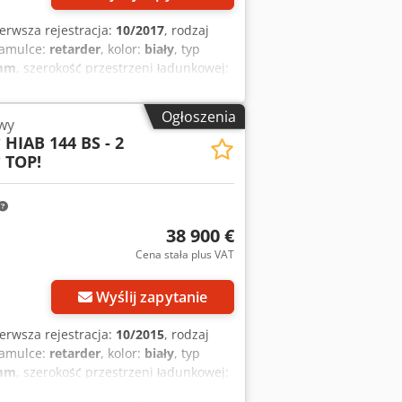
ierwsza rejestracja:
10/2017
, rodzaj
hamulce:
retarder
, kolor:
biały
, typ
 mm
, szerokość przestrzeni ładunkowej:
:
2017
, Wyposażenie:
ABS,
 + ŻURAW + PILOT BEZWYPADKOWY W
Ogłoszenia
wy
WYPOSAŻENIE: ? ABS ? CENTRALNY
* HIAB 144 BS - 2
OMECHANIZM UKŁADU KIEROWNICZEGO ?
 TOP!
okość) Cedszr Dhajpfx Aaisrf
: 495/133 cm ROZMIAR OPON:
 F120B.2.22 + PILOT TEL.: KUBA –
CKI, WŁOSKI, ????? LASZLO –
38 900 €
wszystkie formalności, w tym
Cena stała plus VAT
Wyślij zapytanie
ierwsza rejestracja:
10/2015
, rodzaj
hamulce:
retarder
, kolor:
biały
, typ
 mm
, szerokość przestrzeni ładunkowej:
:
2015
, Wyposażenie:
ABS,