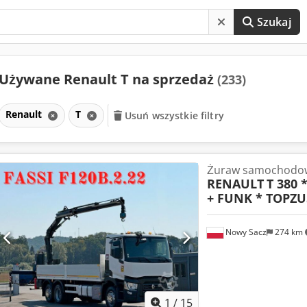
Szukaj
Używane Renault T na sprzedaż
(233)
Renault
T
Usuń wszystkie filtry
Żuraw samochodo
RENAULT
T 380 
+ FUNK * TOPZU
Nowy Sacz
274 km
1
/
15