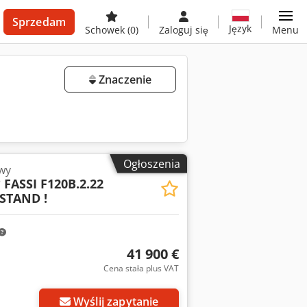
Sprzedam
Język
Schowek
(0)
Zaloguj się
Menu
Znaczenie
Ogłoszenia
wy
* FASSI F120B.2.22
STAND !
41 900 €
Cena stała plus VAT
Wyślij zapytanie