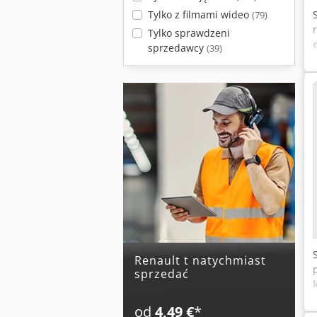
Tylko z filmami wideo
(79)
Tylko sprawdzeni
sprzedawcy
(39)
renault t natychmiast
sprzedać
od
4,49 €
*