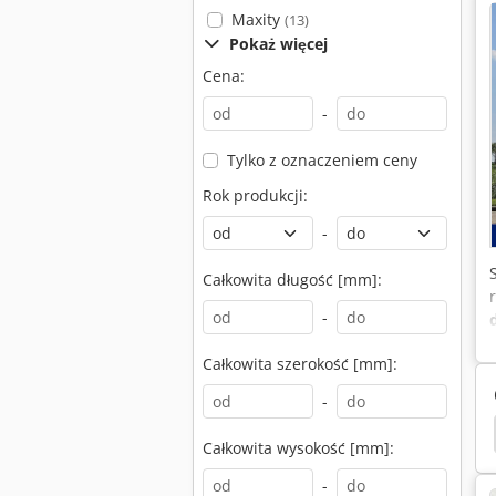
Maxity
(13)
Pokaż więcej
Cena:
-
Tylko z oznaczeniem ceny
Rok produkcji:
-
Całkowita długość [mm]:
-
Całkowita szerokość [mm]:
-
veco Trakker
Man Tgs 28
Scania P
Daf Cf
Całkowita wysokość [mm]:
-