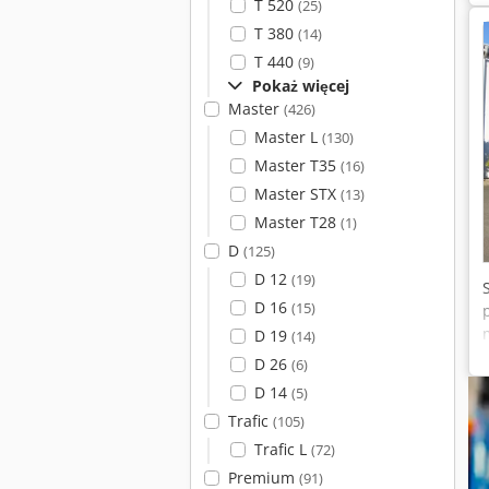
T 520
(25)
T 380
(14)
T 440
(9)
Pokaż więcej
Master
(426)
Master L
(130)
Master T35
(16)
Master STX
(13)
Master T28
(1)
D
(125)
D 12
(19)
D 16
(15)
D 19
(14)
D 26
(6)
D 14
(5)
Trafic
(105)
Trafic L
(72)
Premium
(91)