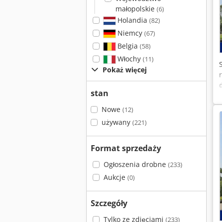
małopolskie
(6)
Holandia
(82)
Niemcy
(67)
Belgia
(58)
Włochy
(11)
Pokaż więcej
stan
Nowe
(12)
używany
(221)
Format sprzedaży
Ogłoszenia drobne
(233)
Aukcje
(0)
Szczegóły
Tylko ze zdjęciami
(233)