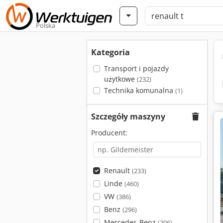
Polska
Kategoria
Transport i pojazdy
użytkowe
(232)
Technika komunalna
(1)
Szczegóły maszyny
Producent:
Renault
(233)
Linde
(460)
VW
(386)
Benz
(296)
Mercedes-Benz
(296)