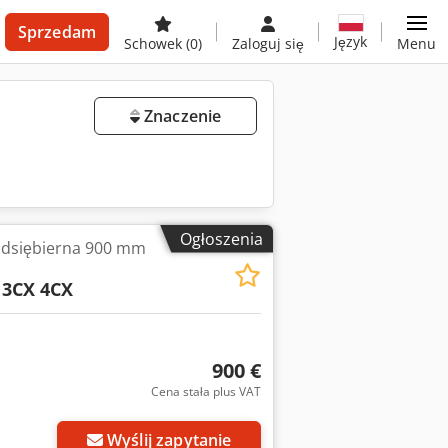
Sprzedam
Język
Schowek
(0)
Zaloguj się
Menu
Znaczenie
Ogłoszenia
odsiębierna 900 mm
 3CX 4CX
900 €
Cena stała plus VAT
Wyślij zapytanie