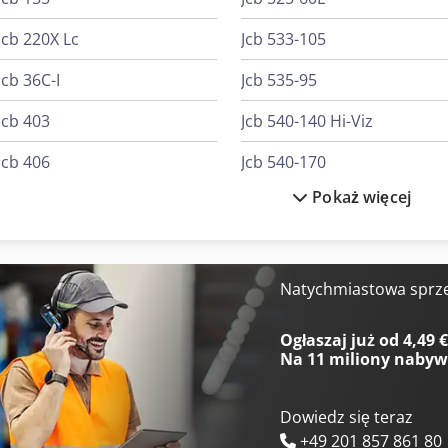
Jcb 220X Lc
Jcb 533-105
Jcb 36C-I
Jcb 535-95
Jcb 403
Jcb 540-140 Hi-Viz
Jcb 406
Jcb 540-170
Pokaż więcej
Jcb 407
Jcb 540-180
Jcb 409
Jcb 86C-2
Jcb 427
Jcb Ciągniki
Natychmiastowa sprz
Jcb 525-60 Hi Viz
Jcb Hydradig 110W
Ogłaszaj już od 4,49 
Na
11 miliony naby
Dowiedz się teraz
+49 201 857 861 80