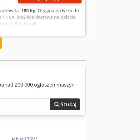
całkowita:
180 kg
, Oryginalna łyżka do
 / 4 CX. Możliwa dostawa na palecie
pozrih Ejfx Aguok
z ponad 200 000 ogłoszeń maszyn
Szukaj
Jcb Js175W