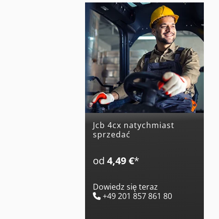
jcb 4cx natychmiast
sprzedać
od
4,49 €
*
Dowiedz się teraz
+49 201 857 861 80