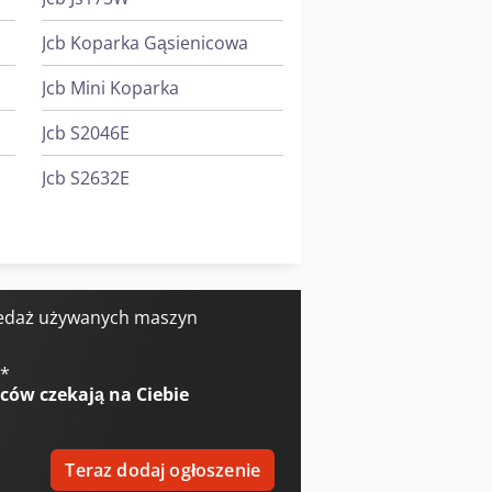
Jcb Koparka Gąsienicowa
Jcb Mini Koparka
Jcb S2046E
Jcb S2632E
Jcb S2646E
Jcb Ładowarki Teleskopowe
edaż używanych maszyn
€
*
wców
czekają na Ciebie
Teraz dodaj ogłoszenie