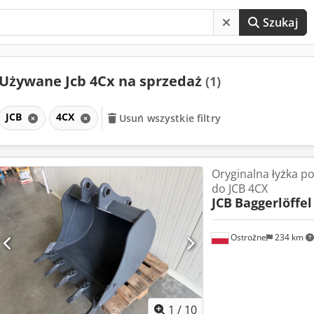
Szukaj
Używane Jcb 4Cx na sprzedaż
(1)
JCB
4CX
Usuń wszystkie filtry
Oryginalna łyżka p
do JCB 4CX
JCB
Baggerlöffel
Ostrożne
234 km
1
/
10