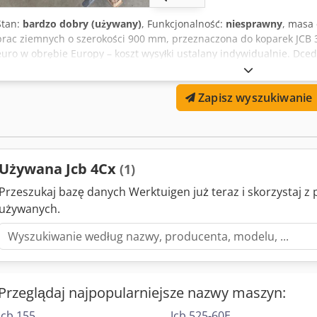
Stan:
bardzo dobry (używany)
, Funkcjonalność:
niesprawny
, masa 
prac ziemnych o szerokości 900 mm, przeznaczona do koparek JCB 3
euro w obrębie Europy – koszt wysyłki ustalany indywidualnie. Dced
Zapisz wyszukiwanie
Używana Jcb 4Cx
(1)
Przeszukaj bazę danych Werktuigen już teraz i skorzystaj 
używanych.
Przeglądaj najpopularniejsze nazwy maszyn:
Jcb 155
Jcb 525-60E