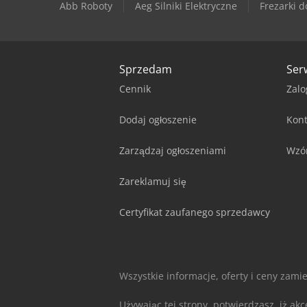
Abb Roboty
Aeg Silniki Elektryczne
Frezarki d
Sprzedam
Ser
Cennik
Zalo
Dodaj ogłoszenie
Kont
Zarządzaj ogłoszeniami
Wzó
Zareklamuj się
Certyfikat zaufanego sprzedawcy
Wszystkie informacje, oferty i ceny zami
Używając tej strony, potwierdzasz, iż ak