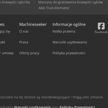
o krawędzi zębnika
Maszyny do gratowania krawędzi zębów
Abb Transformator
wis
Machineseeker
Informacje ogólne
guj się
O nas
Notka prawna
Facebook
akt
Prasa
Warunki użytkowania
r umowy
Oferty pracy
Polityka prywatności
eszczone na tej stronie są niezobowiązujące i mogą ulec zmianie.
ceptujesz
Warunki użytkowania
oraz
Politykę Prywatności
.